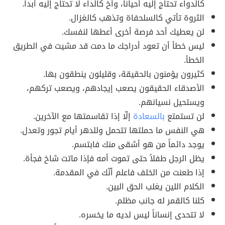
كالدواء تحتاج إليه أحياناً، وأخ كالداء لا تحتاج إليه أبداً.
الثروة تأتي كالسلحفاة وتذهب كالغزال.
لن يعطيك أحد فرصة أخرى أعطها لنفسك.
ليس خطأ أن تعود أدراجك ما دمت قد مشيت في الطريق
الخطأ.
كثيرون يؤمنون بالحقيقة، وقليلون ينطقون بها.
الأصدقاء الحقيقون يصعب إيجادهم، ويصعب تركهم،
ويستحيل نسيانهم.
لن تستمتع
بالسعادة
إلّا إذا تقاسمتها مع الآخرين.
هي النفس ما حملتها تتحمل وللدهر أيام تجور وتعدل.
يوجد دائماً من هو أشقى منك فابتسم.
يظل الرجل طفلاً حتى تموت أمه فإذا ماتت شاخ فجأة.
إذا طعنت من الخلف فاعلم أنّك في المقدمة.
الكلام اللين يغلب الحق البين.
كلنا كالقمر له جانب مظلم.
لا تتحدى إنساناً ليس لديه ما يخسره.