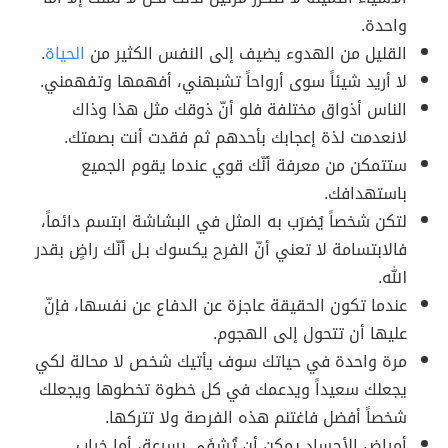
واحدة.
القليل من الهدوء يضيف إلى النفس الكثير من
الحياة
.
لا أريد شيئاً سوى أرواحاً تشبهني، أفهمها وتفهمني.
الناس أذواق مختلفة فلو أنّ ذوقك مثل هذا وذاك
لانعدمت لذة إعجابك بأحدهم ثم فقدت أنت بصمتك.
ستتمكن من معرفة أنّك قوي عندما يقوم الجميع
باستهدافك.
لتكن شخصاً يُضرَب به المثل في البشاشة ابتسم دائماً،
فالابتسامة لا تعني أنّ الفرح يكسوك بـل أنّك راضٍ بقدر
الله.
عندما تكون الحقيقة عاجزة عن الدفاع عن نفسها، فإنّ
عليها أن تتحول إلى الهجوم.
مرة واحدة في حياتك سوف يأتيك شخص لا محالة لكي
يجعلك سعيداً ويدعمك في كل خطوة تخطوها ويجعلك
شخصاً أفضل فاغتنم هذه الفرصة ولا تتركها.
أمراض الأجساد يمكن أن تُشفَى بسرعة، أما خراب