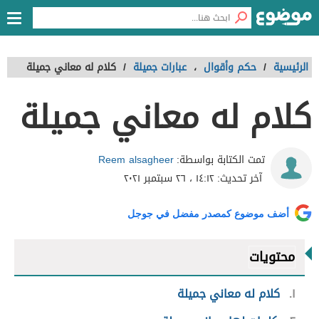
الرئيسية
/
حكم وأقوال
،
عبارات جميلة
/
كلام له معاني جميلة
كلام له معاني جميلة
Reem alsagheer
تمت الكتابة بواسطة:
آخر تحديث:
١٤:١٢ ، ٢٦ سبتمبر ٢٠٢١
أضف موضوع كمصدر مفضل في جوجل
محتويات
١
كلام له معاني جميلة