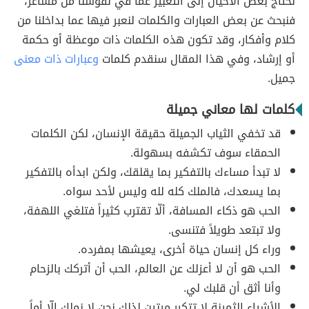
نحتاج بعض الأحيان إلى التعبير عما في نفوسنا من مشاعر،
فنبحث عن بعض العبارات والكلمات لنعبر فيها عما بداخلنا من
كلام وأفكار، وقد تكون هذه الكلمات ذات موعظة أو حكمة
أو إرشاد، وفي هذا المقال سنقدم كلمات
وعبارات ذات معنى
جميل.
كلمات لها معاني جميلة
قد تخفي الثياب الجميلة حقيقة الإنسان، لكن الكلمات
الحمقاء سوف تكشفه بسهولة.
لا تبدأ مساءك بالتفكير بما يقلقك، ولكن ابدأه بالتفكير
بما يسعدك، فالملك كله لله وليس لأحد سواه.
الحب هو ذكاء المسافة، ألّا تقترب كثيراً فتلغي اللهفة،
ولا تبتعد طويلاً فتنسى.
وراء كل إنسان حياة أخرى، يعيشها بمفرده.
الحب هو أن لا أعزلك عن العالم، الحب أن أتركك بالزحام
وأنا أثق أن قلبك لي.
الأشياء الثمينة لا تتكرر مرتين لذلك نحن لا نملك إلّا أماً