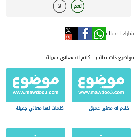
نعم
لا
شارك المقالة
مواضيع ذات صلة بـ : كلام له معاني جميلة
كلام له معنى عميق
كلمات لها معاني جميلة