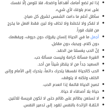
إذا لم تضع أمامك أهدافاً واضحة، فلا تلومن إلّا نفسك
على عدم بلوغك لأي شيء.
سأظل أحلم ما دامت الشمس تشرق كل صباح.
لا تفكر ولا تخطط ولا تخاف ولا تبرر، فقط افعل ما يخرج
من قلبك فوراً.
أجمل
ما في الحياة إنسان يقرؤك دون حروف، ويفهمك
دون كلام، ويحبك دون مقابل.
إنّ الحب يغسلنا من الحقد.
الغيرة مسألة كرامة وليست مسألة حب.
السعيد جداً من لا ينتظر شيئاً من أحد.
الحب كالحياة نفسها يتحرك دائماً، يتحرك إلى الأمام وإلى
الخلف ولكنه لا يتوقف.
تصبح الحياة قاتمة إذا انعدم الحب.
حياة بلا أصدقاء لا حياة.
لا تستعن بظالم على ظالم حتى لا تكون فريسة للاثنين.
الـثقـة الزائدة بالنفس تقود إلى تدمير النفس.