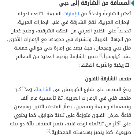
المسافة من الشارقة إلى دبي
تُعتبر الشارقةُ واحدةً من
الإمارات
السبعة التابعة لدولة
الإمارات العربية، تقعُ الشارقة في قلب الإمارات العربية،
تحديداً على الخليج العربي من الجهة الشرقية، وخليج عُمان
من الجهة الغربية، وتشترك في حدودها مع الإمارات الأُخرى،
مثل دبي وعجمان، حيث تبعد عن إمارة دبي حوالي خمسة
عشر كيلومتراً،
[١]
تتميز الشارقة بوجود العديد من المعالم
التاريخية والأثرية أهمّها:
متحف الشارقة للفنون
يقعُ المتحف على شارع الكورنيش في
الشارقة
، يُعدّ أكبرَ
متحف فني في الإمارات العربية، تمّ تأسسيهُ عام ألف
وتسعمئة وسبعة وتسعين، يضمُّ المتحف اثنتين وسبعين
قاعةً لعرض الفنون متوزعةً على ثلاثة طوابق، كما يحتوي
على أكثر من ثلاثمئة لوحة فنية، يتميز المتحف بأنّهُ ذو بيئة
طبيعية، كما يتميز بهندسته المعمارية.
[٢]