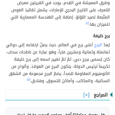
وطرق المعيشة في القِدم، يوجد في القريتين معرض
للتعرف على التاريخ البحري للإمارات، يشمل تقاليدَ الغوص
المتّبعة لصيد اللؤلؤ، إضافة إلى الهندسة المعمارية التي
تتميزان بها.
[٤]
برج خليفة
يُعدّ
البرج
أعلى برج في العالم، حيث يصلُ ارتفاعه إلى حوالي
ثمانمئة وثمانية وعشرين متراً، وهو عبارة عن ناطحات سحاب،
كان يُسمى ببرج دبي، ثمّ تمّ تغيير اسمه إلى برج خليفة
تكريماً لرئيس الدولة، يتكون البرج من الفولاذ، وألواح من
الألومنيوم المقاومة للصدأ، يضمّ البرج مجموعة من الشقق
السكنية، والمكاتب، وأماكنَ للتسوق، وفنادق.
[٥]
المراجع