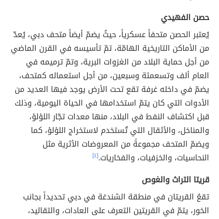
حصن الفهيدي
يُعتبر الحصن متحفاً عسكرياً، حيثُ يضمّ أيضاً متحف دبي، يُعدّ
من الأماكن التاريخية الهامّة، تمّ تأسيسه في القرن الماضي
من أجل حماية البلاد من الغزوات البرية، وتمّ ترميمه في
العام ألف وتسعمئة وسبعين، من أجل استعماله كمتحف،
يضمّ في داخله غرفة تقع تحت الأرض يوجد فيها العديد من
الأدوات التي كان يتمّ استخدامها في الحياة اليومية، وذلك
قبل اكتشاف النفط في البلاد، منها معدات تجّار اللؤلؤ،
والمناخل، والأثقال التي تُستخدم لاستخراج اللؤلؤ، كما
ويضمّ المتحف مجموعةً من المعروضات الأثرية مثل
النحاسيات، والخزفيات، والفخاريات.
[٤]
قريتا التراث والغوص
تقعُ القريتان في منطقة الشندغة في دبي تحديداً بجانب
الخور، يتمّ في القريتين التعرف على العادات، والتقاليد،