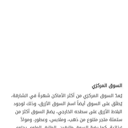
السوق المركزي
يُعدّ السوق المركزي من أكثر الأماكن شهرةً في الشارقة،
يُطلَق على السوق أيضاً اسمَ السوق الأزرق، وذلك لوجود
البلاط الأزرق على سطحه الخارجي، يضمّ السوق أكثرَ من
ستمئة متجر متنوع من ذهب، وملابس، وعطور، وموادَّ
غذائية، كما يضمّ السوق طابقين، الطابق العلوي يحتوي