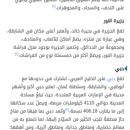
على التحف، والسجاد، والمجوهرات.
[٢]
جزيرة النور
تقعُ الجزيرة في بحيرة خالد، وتُعتبر أعلى مكان في الشارقة،
وهي عبارة عن منتزه، يضمّ أماكنَ للألعاب، والمتاحف،
ومجموعةً من الحدائق، وتتميز الجزيرة بوجود منزل فراشة
جزيرة النور، ويضمّ أكثرَ من خمسمئة نوع من الفراشات.
[٢]
دبي
تقعُ
دبي
على الخليج العربي، تشترك في حدودها مع
أبوظبي، والشارقة، وسلطنة عُمان، تعتبر دبي أكبرَ وأشهر
مدينة في الإمارات العربية المتحدة، حيث تبلغُ مساحة
المدينة حوالي 4110 كيلومترات مربعة، ويصلُ عدد سكانها
إلى ما يقارب 408.18 نسمة،
[٣]
وتُعد دبي بما فيها من مناخ
حارّ منطقةً تلجب الكثير من السيّاح إليها، لما تتمتع به من
معالمَ حضارية، ومناطق جذابة، ومناطق أثرية، ومن أهمّها: