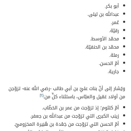
أبو بكر.
عبدالله بن ليلى.
عُمر.
رقيّة.
محمّد الأوسط.
محمّد بن الحنفيّة.
رملة.
أمّ الحسن.
جارية.
ويُشار إلى أنّ بنات عليّ بن أبي طالب -رضي الله عنه- تزوّجن
من أولاد عَقيل والعبّاس، باستثناء كلٍّ من:
[٢]
أمّ كلثوم؛ إذ تزوّجت من عمر بن الخطّاب.
زينب الكبرى التي تزوّجت من عبدالله بن جعفر.
أمّ الحسن التي تزوّجت من جَعْدة بن هُبَيرة المخزوميّ.