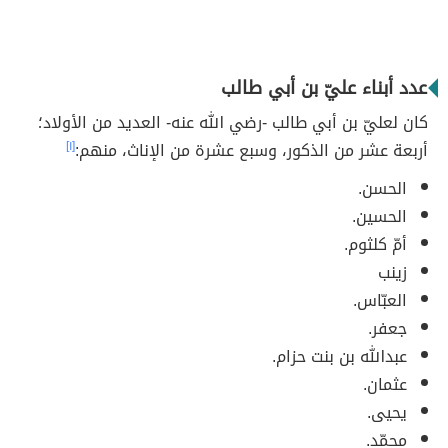
عدد أبناء عليّ بن أبي طالب
كان لعليّ بن أبي طالب -رضي الله عنه- العديد من الأولاد؛
أربعة عشر من الذكور، وسبع عشرة من الإناث، منهم:
[١]
الحسن.
الحسين.
أمّ كلثوم.
زينب
العبّاس.
جعفر.
عبدالله بن بنت حزام.
عثمان.
يحيى.
محمّد.