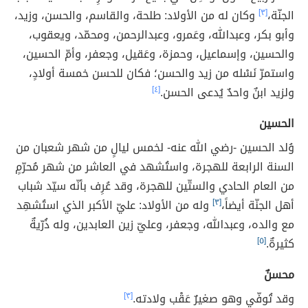
الجنّة،
[٣]
وكان له من الأولاد: طلحة، والقاسم، والحسن، وزيد،
وأبو بكر، وعبدالله، وعَمرو، وعبدالرحمن، ومحمّد، ويعقوب،
والحسين، وإسماعيل، وحمزة، وعَقيل، وجعفر، وأمّ الحسين،
واستمرّ نَسْله من زيد والحسن؛ فكان للحسن خمسة أولادٍ،
ولزيد ابنٌ واحدٌ يُدعى الحسن.
[٤]
الحسين
وُلد الحسين -رضي الله عنه- لخمس ليالٍ من شهر شعبان من
السنة الرابعة للهجرة، واستُشهد في العاشر من شهر مُحرّمٍ
من العام الحادي والستّين للهجرة، وقد عُرِف بأنّه سيّد شباب
أهل الجنّة أيضاً،
[٣]
وله من الأولاد: عليّ الأكبر الذي استُشهِد
مع والده، وعبدالله، وجعفر، وعليّ زين العابدين، وله ذُرّيةٌ
كثيرةٌ.
[٥]
محسنٌ
وقد تُوفّي وهو صغيرٌ عَقْب ولادته.
[٣]