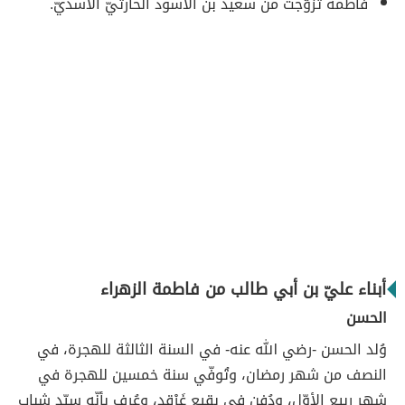
فاطمة تزوّجت من سعيد بن الأسود الحارثيّ الأسديّ.
أبناء عليّ بن أبي طالب من فاطمة الزهراء
الحسن
وُلد الحسن -رضي الله عنه- في السنة الثالثة للهجرة، في
النصف من شهر رمضان، وتُوفّي سنة خمسين للهجرة في
شهر ربيع الأوّل، ودُفِن في بقيع غَرْقد، وعُرِف بأنّه سيّد شباب