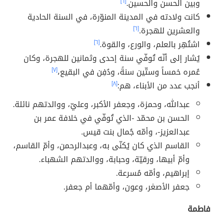
وبين الحسن والحسين.
[٦]
كانت ولادته في المدينة المنوّرة، في السنة الحادية
والعشرين للهجرة.
[٦]
اشتُهِر بالعلم، والورع، والقوة.
[٦]
يُشار إلى أنّه تُوفّي سنة إحدى وثمانين للهجرة، وكان
عُمره خمساً وستّين سنةً، ودُفِن في البقيع،
[٧]
أنجب عدد من الأبناء، هم:
[٨]
عبدالله، وحمزة، وجعفر الأكبر، وعليّ، ووالدتهم نائلة.
الحسن بن محمّد -الذي تُوفّي في خلافة عمر بن
عبدالعزيز-، وأمّه جُمال بنت قيس.
القاسم الذي كان يُكنّى به، وعبدالرحمن، وأمّ القاسم،
وأمّ أبيها، ورقيّة، وحبابة، ووالدتهم الشهباء.
إبراهيم، وأمّه مُسرعة.
جعفر الأصغر، وعون، وأمّهما أم جعفر.
فاطمة