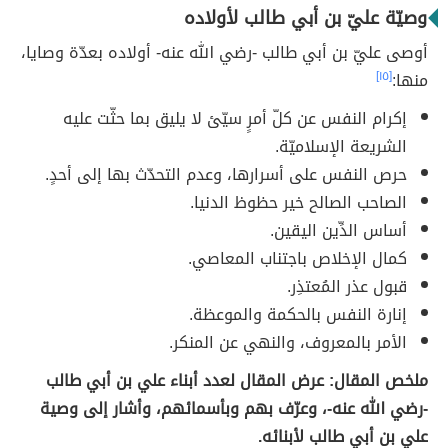
وصيّة عليّ بن أبي طالب لأولاده
أوصى عليّ بن أبي طالب -رضي الله عنه- أولاده بعدّة وصايا،
منها:
[١٥]
إكرام النفس عن كلّ أمرٍ سيّئ لا يليق بما حثّت عليه
الشريعة الإسلاميّة.
حرص النفس على أسرارها، وعدم التحدّث بها إلى أحدٍ.
الصاحب الصالح خير حظوظ الدنيا.
أساس الدِّين اليقين.
كمال الإخلاص باجتناب المعاصي.
قبول عذر المُعتذِر.
إنارة النفس بالحكمة والموعظة.
الأمر بالمعروف، والنهي عن المنكر.
ملخص المقال: عرض المقال لعدد أبناء علي بن أبي طالب
-رضي الله عنه-، وعرّف بهم وبأسمائهم، وأشار إلى وصية
علي بن أبي طالب لأبنائه.