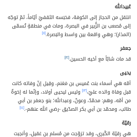
عُبيدالله
انتقل من الحجاز إلى الكوفة، فحَبَسه الثقفيّ أيّاماً، ثمّ توجّه
إلى مُصعب بن الزُّبير في البصرة، ومات في منطقةٍ تُسمّى
(المذار)؛ وهي واقعة بين واسط والبَصرة.
[١١]
جعفر
قد مات شابّاً مع أخيه الحسين.
[١٢]
يحيى
أمّه هي أسماء بنت عُميس بن مَغنم، وقِيل إنّ وفاته كانت
قبل وفاة والده عليّ،
[١٣]
وليس ليحيى أولاد، وإنّما له إخوةٌ
من أمّه، وهم: محمّدٌ، وعونٌ، وعبدالله؛ بنو جعفر بن أبي
طالب، ومحمّد بن أبي بكر الصدّيق -رضي الله عنهم-.
[١٤]
رقيّة
هي رقيّة الكُبرى، وقد تزوّجت من مُسلم بن عَقيل، وأنجبت