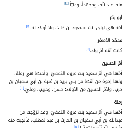
منه: عبدالله، ومحمّداً، وعليّاً.
[١٤]
أبو بكر
أمّه هي ليلى بنت مسعود بن خالد، ولا أولاد له.
[١٤]
محمّد الأصغر
كانت أمّه أمّ ولد.
[١٤]
أمّ الحسين
أمّها هي أمّ سعيد بنت عروة الثقفيّ، وأختها هي رملة،
ولها إخوةٌ من أمّها من بني يزيد بن عُتبة بن أبي سفيان بن
حرب، ولأمّ الحسين من الأولاد: حسن، وحَبيب، وعليّ.
[١٤]
رملة
أمّها هي أمّ سعيد بنت عروة الثقفيّ، وقد تزوّجت من
عبدالله بن أبي سفيان بن الحارث بن عبدالمطلب، فأنجبت منه
[١٤]