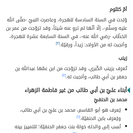
أمّ كلثوم
وُلِدت في السنة السادسة للهجرة، وعاصرت النبيّ -صلّى الله
عليه وسلّم-، إلّا أنّها لم تروِ عنه شيئاً، وقد تزوّجت من عمر بن
الخطّاب -رضي الله عنه-، في السنة السابعة عشرة للهجرة،
وأنجبت له من الأولاد: زيداً، ورقيّة.
[٣]
زينب
تُعرَف بزينب الكُبرى، وقد تزوّجت من ابن عمّها عبدالله بن
جعفر بن أبي طالب، وأنجبت له.
[٣]
أبناء عليّ بن أبي طالب من غير فاطمة الزهراء
محمد بن الحنفيّ
يُعرف هو أبو القاسم، محمد بن عليّ بن أبي طالب،
ويُعرَف بابن الحنفيّة.
[٦]
نُسِب إلى والدته خولة بنت جعفر الحنفيّة؛ للتمييز بينه