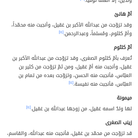
ولَدَين، إلّا أنّهما تُوفّيا.
أمّ هانئ
وقد تزوّجت من عبدالله الأكبر بن عَقيل، وأنجبت منه محمّداً،
وأمّ كلثوم، ومُسلماً، وعبدالرحمن.
[١٤]
أمّ كلثوم
تُعرَف بأمّ كلثوم الصغرى، وقد تزوّجت من عبدالله الأكبر بن
عَقيل، وأنجبت منه أمّ عَقيل، ومن ثمّ تزوّجت من كثير بن
العبّاس، فأنجبت منه الحسن، وتزوّجت بعده من تمام بن
العبّاس، فأنجبت منه نفيسة.
[١٤]
ميمونة
لها ولدٌ اسمه عَقيل، من زوجها عبدالله بن عَقيل.
[١٤]
زينب الصغرى
قد تزوّجت من محمّد بن عَقيل، فأنجبت منه عبدالله، والقاسم،