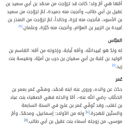
أمّها هي أمّ ولد؛ كانت قد تزوّجت من محمّد بن أبي سعيد بن
عَقيل بن أبي طالب، وأنجبت منه حميدة، ثمّ تزوّجت من سعيد
بن الأسود، فأنجبت منه بُرزة، وخالداً، ثمّ تزوّجت من المنذر بن
عُبيدة بن الزبير بن العوّام، وأنجبت منه كَبْرَة، وعثمان.
[٩]
العبّاس
له ولدٌ هو عُبيدالله، وأمّه لُبابة، وإخوته من أمّه: القاسم بن
الوليد بن عُتبة بن أبي سفيان بن حرب بن أميّة، ونفيسة بنت
زيد.
[٨]
عُمر
حدّث عن والده، وروى عنه ابنه مُحمّد، وسُمِّي عُمر بعمر بن
الخطّاب -رضي الله عنه-، أمّا والدته فهي الصهباء بنت عباد
بن تغلب، وقد تُوفّي عُمر بن عليّ في السنة السابعة
والستّين للهجرة،
[١٠]
وله من الأولاد: إسماعيل، ومحمّدٌ، وأمّ
موسى، من زوجته أسماء بنت عَقيل بن أبي طالب.
[٨]