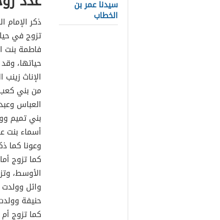
عدد زوج
سيدنا عمر بن
الخطاب
ذكر الإمام ا
تزوج في حيا
فاطمة بنت ال
حياتها، وقد
الإناث زينب ا
من بني كعب ب
العباس وعبد 
بني تميم وولد
أسماء بنت عم
وعونا كما ذك
كما تزوج أما
الأوسط، وتزو
وائل وولدت ل
حنيفة وولدت 
كما تزوج أم 