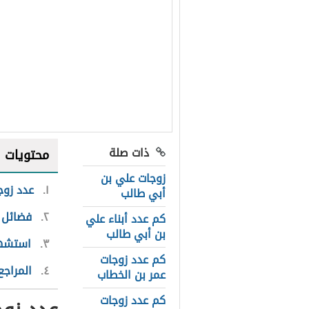
ذات صلة
محتويات
زوجات علي بن
١
عدد زوج
أبي طالب
٢
فضائل 
كم عدد أبناء علي
بن أبي طالب
٣
استشها
كم عدد زوجات
٤
المراجع
عمر بن الخطاب
كم عدد زوجات