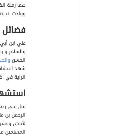
هما رملة الك
وولدت له بنتا
فضائل 
علي ابن أبي 
والسلام وزوج
الحسن
والح
شهد المشاهد 
الراية في أك
استشها
قتل علي رضي 
الرحمن بن م
لأحدى وعشر 
المسلمين مد