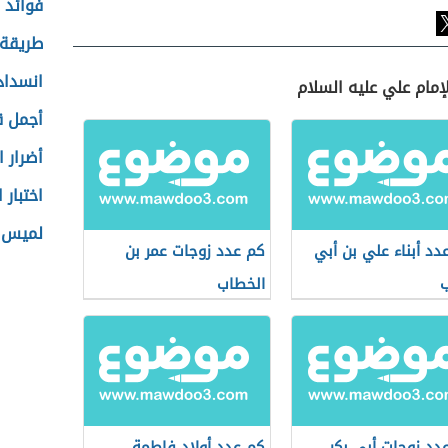
فوائد ل
طريقة 
انسداد
إمام علي عليه السلام
أجمل ق
أضرار ا
اختبار 
لميس ا
دد أبناء علي بن أبي
كم عدد زوجات عمر بن
الخطاب
دد زوجات أبي بكر
كم عدد أولاد فاطمة