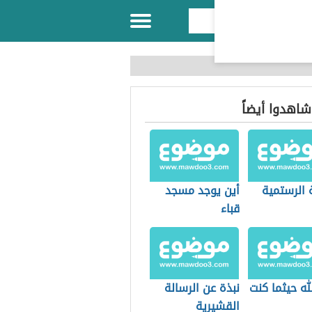
 شاهدوا أيضاً
 الرستمية
أين يوجد مسجد
قباء
له حيثما كنت
نبذة عن الرسالة
القشيرية