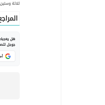
ثلاثة وستين 
المراجع
هل يعجبك 
جوجل لتصلك
أض