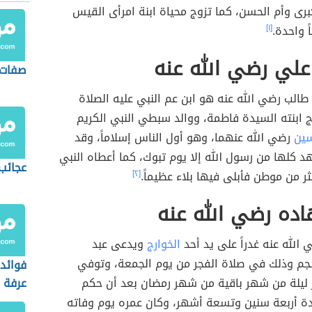
برى وأم الحسن، كما تزوج محياة ابنة امرأى القيس
ً واحدة.
[١]
علي رضي الله عنه
صفات 
طالب رضي الله عنه هو ابن عم النبي عليه الصلاة
 ابنته السيدة فاطمة، ووالد سبطي النبي الكريم
سين
رضي الله عنهما، وهو أول الناس إسلاماً، وقد
كلها من رسول الله إلا يوم تبوك، كما أعطاه النبي
عجائب 
ثر من موطن فأبلى فيها بلاء عظيماً.
[٢]
ده رضي الله عنه
الله عنه غدراً على يد أحد
الخوارج
ويدعى عبد
لجم وذلك في صلاة الفجر من يوم الجمعة، وتوفي
فوائد
ليلة من شهر باقية من شهر رمضان بعد أن حكم
عرفة
ة أربعة سنين وتسعة أشهر، وكان عمره يوم وفاته