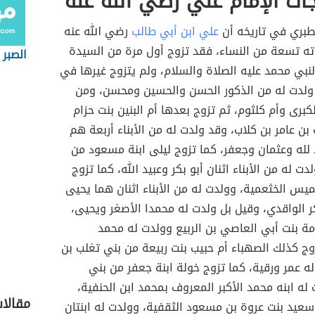
ات الإمام علي رضي الله عنه
لطبري في تاريخه أن
علي ابن أبي طالب
رضي الله عنه
ته تسعة من النساء، فقد تزوج أول مرة من السيدة
الصبر 
نبي محمد عليه الصلاة والسلام، ولم يتزوج غيرها في
 ولدت له من الذكور الحسن والحسين ومحسن، ومن
لكبرى وأم كلثوم، ثم تزوج بعدها أم البنين بنت حزام
ن عامر بن كلاب، وقد ولدت له من الأبناء أربعة هم
لله وعثمان وجعفر، كما تزوج ليلى ابنة مسعود من
ت له من الأبناء اثنان أبو بكر وعبيد الله، كما تزوج
يس الخثعمية، وولدت له من الأبناء اثنان هما يحيى
ر الواقدي، وقيل بل ولدت له محمدا الأصغر ويحيى،
مة بنت أبي العاصي بن الربيع وولدت له محمد
ج كذلك الصهباء أم حبيب بنت ربيعة من بني تغلب بن
ه عمر ورقية، كما تزوج خولة ابنة جعفر من بني
له ابنه محمد الأكبر المعروف بمحمد ابن الحنفية،
مقالا
سعيد بنت عروة بن مسعود الثقفية، وولدت له ابنتان