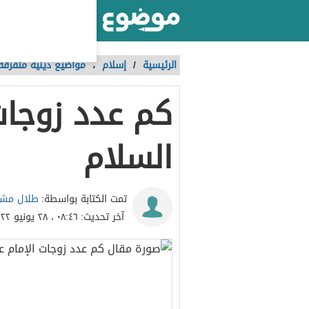
أكبر موقع عربي بالعالم
الرئيسية
/
إسلام
،
مواضيع دينية متفرقة
كم عدد زوجات
السلام
طلال مش
تمت الكتابة بواسطة:
آخر تحديث:
٠٨:٤٦ ، ٢٨ يونيو ٢٠٢٢