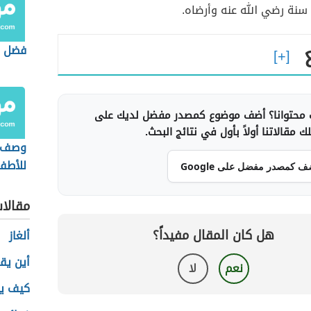
سنة رضي الله عنه وأرضاه.
فضل ا
محتوانا؟ أضف موضوع كمصدر مفضل لديك على
 مقالاتنا أولاً بأول في نتائج البحث.
وصف ع
للأطف
ف كمصدر مفضل على Google
مقالا
هل كان المقال مفيداً؟
ألغاز
أين يق
نعم
لا
كيف يص