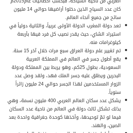
العربي من ناحية السياحة، فبحسب احصائيات عام2015م
كان عدد السياح الذين دخلوا أراضيها حوالي 14 مليون
سائح من جميع أنحاء العالم.
تعد دولة المغرب الدولة الأولى عربياً، والثانية دولياً في
استيراد الشاي، حيث يقدر نصيب كل فرد فيها بأربعة
كيلوغرامات منه.
تم تغيير علم دولة العراق سبع مرات خلال آخر 15 سنة.
يقع أطول جسر في العالم في المملكة العربية
السعودية، بطول 25كم، وهو يربط بين المملكة ودولة
البحرين ويطلق عليه جسر الملك فهد، ولقد وصل عدد
الزوار المستخدمين لهذا الجسر حوالي 24 مليون زائراً
سنوياً.
يشكل عدد سكان العالم العربي 400 مليون نسمة، وهي
بذلك تشكل ثالث دولة في العالم من ناحية عدد السكان
فيما لو تمّ توحيدها، وأخذها كوحدة جغرافية واحدة بعد
الصين، والهند.