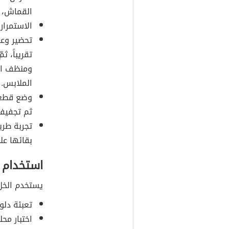
القماش، أ
الاستمرار
تقريباً، 
ومنظف ال
الملابس.
وضع قطع
ثم تجفيفه
تجربة طري
بقائها عل
استخدام 
يستخدم الخل 
تعبئة دلو
اختبار مح