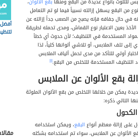
س للتلوث بأنواع عديدة من البقع ومنها
بقع الألوان
،
نوع من البقع يسهل إزالته نسبياً فيما لو تم التعامل
أنه في حال جفافه فإنه يصبح من الصعب جداً إزالته عن
أفضل 
لأخذ بعين الاعتبار نوع القماش، ومدى تحمله لطريقة
لتنظي
لمواد المستخدمة في التنظيف؛ لأن حدوث أي خطأ
 إلى تلف الملابس، أو تلاشي ألوانها كلياً، لذا
ختبار أولي للتأكد من مدى تحمل ألياف الملابس
د التنظيف المستخدمة للتخلص من البقع.
[١]
لة بقع الألوان عن الملابس
دة يمكن من خلالها التخلص من بقع الألوان الملوثة
نها التالي ذكره:
الكحول
ل على إزالة معظم أنواع
البقع
، ويمكن استخدامه
مقالا
 بقع الألوان عن الملابس، سواء تم استخدامه بشكله