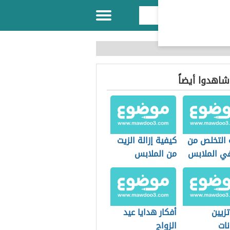
 شاهدوا أيضاً
 التخلص من
كيفية إزالة الزيت
في الملابس
من الملابس
تزيين
أفكار هدايا عيد
نات
الزواج