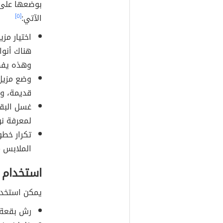
بوضعها على 
الآتي:
[٥]
اختيار مزي
هناك أنوا
وهذه يفض
وضع مزيل 
قديمة، و
غسل البقع
لمعرفة نو
تكرار خطو
الملابس م
استخدام 
يمكن استخدام
رش بقعة ا