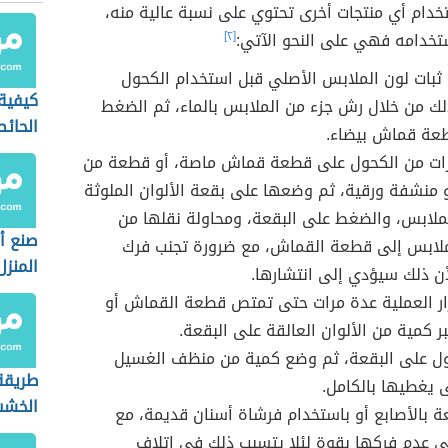
تخدام أي منتجات أخرى تحتوي على نسبة عالية منه،
تخدامه فهي على النحو الآتي:
[٢]
 ثبات لون الملابس الأصلي قبل استخدام الكحول
كيفية
لك من خلال رش جزء من الملابس بالماء، ثم الضغط
الحائط
طعة قماش بيضاء.
ت من الكحول على قطعة قماش ماصة، أو قطعة من
 منشفة ورقية، ثم وضعها على بقعة الألوان الملوثة
ملابس، والضغط على البقعة، ومحاولة نقلها من
صنع أ
لابس إلى قطعة القماش، مع ضرورة تجنب فرك
المنزل
أن ذلك سيؤدي إلى انتشارها.
ار العملية عدة مرات حتى تمتص قطعة القماش أو
ر كمية من الألوان العالقة على البقعة.
ول على البقعة، ثم وضع كمية من منظف الغسيل
طريقة
 يغطيها بالكامل.
الخشب
ة بالأصابع أو باستخدام فرشاة أسنان قديمة، مع
 عدم فركها بقوة لئلا يتسبب ذلك في إتلاف