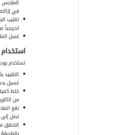
الملابس م
في إزالته.
تقليب الب
تدريجياً ع
غسل الملا
استخدام 
تستخدم بودرة
التقييد ب
غسيل بحسب
خلط كمية 
من الكلور
نقع الملا
تصل إلى 
التحقق من
بالطريقة 