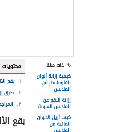
ذات صلة
محتويات
كيفية إزالة ألوان
١
بقع الأل
الفلوماستر من
الملابس
٢
طرق إزا
إزالة البقع عن
٣
المراجع
الملابس الملونة
كيف أزيل الالوان
بقع الأل
المائية من
الملابس