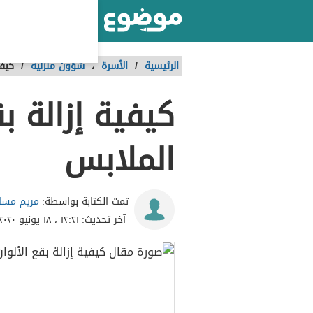
أكبر موقع عربي بالعالم
الرئيسية
/
الأسرة
،
شؤون منزلية
/
كيفي
كيفية إزالة ب
الملابس
مريم مسا
تمت الكتابة بواسطة:
آخر تحديث:
١٢:٢١ ، ١٨ يونيو ٢٠٢٠