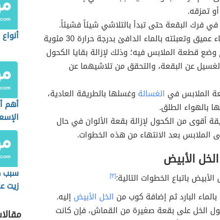
و تمزقه.
 في فرك البقعة حتى تبدأ بالتلاشي شيئاً فشيئاً.
أنواع 
تحضير وعاء عميق وتعبئته بالماء الدافئ بدرجة حرارة 30 مئوية
ثمّ وضع قطعة الملابس فيه؛ وذلك لإزالة بقايا الكحول
غسيل عن البقعة، والتحقق من تلاشيهما عن
ة الملابس في
الغسالة
وغسلها بالطريقة العادية،
أهم أ
ا بالهواء الطلق.
الإسعا
قة أقوى من الكحول لإزالة بقعة الألوان في حال
في ال
ى الملابس بعد الانتهاء من هذه الخطوات.
الخل الأبيض
سبب ظ
الأبيض باتباع الخطوات التالية:
[٣]
زيت ع
 بالماء البارد ثم إضافة كوب من
الخل الأبيض
إليه.
بعد ا
لول الخل على بقعة صغيرة من القماش، فإن كانت
مقالا