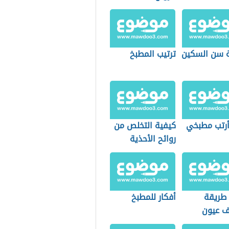
 سن السكين
ترتيب المطبخ
رتب مطبخي
كيفية التخلص من
روائح الأحذية
الكريهة
طريقة
أفكار للمطبخ
ف عيون