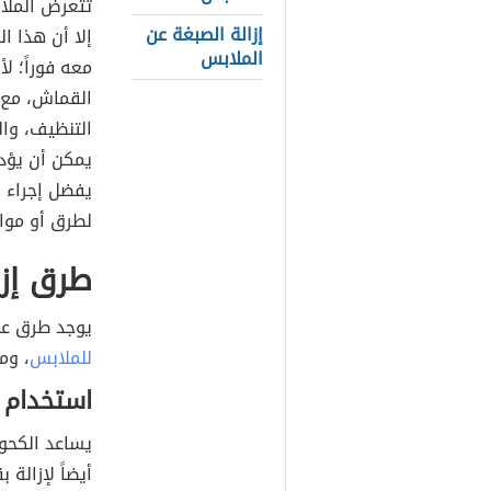
تتعرض الملاب
إزالة الصبغة عن
إلا أن هذا ال
الملابس
معه فوراً؛ ل
القماش، مع ا
التنظيف، وا
يمكن أن يؤدي
يفضل إجراء ا
لطرق أو موا
طرق إزا
يوجد طرق عدي
للملابس
، وم
استخدام 
يساعد الكحو
أيضاً لإزالة