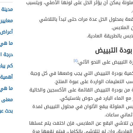
لونة يمكن أن يؤثر الخل على لونها الأصلي، ويتسبب
مدينة 
قعة بمحلول الخل عدة مرات حتى تبدأ بالتلاشي
معايير
ن الملابس.
أعراض 
بس بالطريقة العادية.
ما هي أ
بودة التبييض
درجة ا
 التبييض على النحو الآتي:
[٤]
كم يبل
كمية بودرة التبييض التي يجب وضعها في كل وجبة
أهمية 
 التعليمات الواردة على عبوة المنتج.
ما هي ا
من بودرة التبييض القائمة على الأكسجين والخالية
 مع الماء البارد في حوض بلاستيكي.
معنى ا
بس الملوثة ببقع الألوان في محلول التبييض لمدة
بحث عن
ثماني ساعات.
 تلاشي البقع عن الملابس، فإن اختفت يتم غسلها
العادية، وإن لم تتلاشى بالكامل، فيتم نقعها مرة