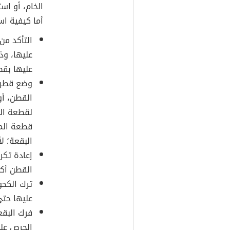
الخام، أو اس
أما كيفية اس
التأكد من
عليها، وذ
عليها بق
وضع قطرا
القطن، أو
لقطعة ال
قطعة الم
البقعة؛ ل
إعادة تكر
القطن أكب
ترك الكح
عليها حتى
فرك البقع
الحرص على