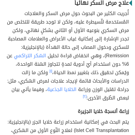
علاج مرض السكر نهائياً
أُجريت الكثير من البحوث حول مرض السكر والعلاجات
المُستخدمة للّسيطرة عليه، ولكن لا توجد طريقة للتخلص من
مرض السكري بنوعيه الأول أو الثاني بشكلٍ نهائي، ولكن
تجدر الإشارة إلى إمكانية غياب الأعراض والعلامات المصاحبة
للسكري ودخول المصاب إلى حالة الهدأة (بالإنجليزية:
Remission)، وهي انخفاض قراءة تحليل
السّكر التراكمي
عن
6% دون استخدام أيّ أدوية لمدةٍ تتجاوز السّنة الواحدة،
ويُمكن تحقيق ذلك بتغيير نمط الحياة،
[١]
ولكن ما زالت
الدراسات والأبحاث قائمة لإيجاد علاجات لمرض السّكري، مثل:
جراحة تقليل الوزن وزراعة
الخلايا الجذعية
، وفيما يأتي بيان
لبعض الطُرق الأخرى:
[٢]
زراعة أنسجة خلايا الجزيرة
يتم البحث في إمكانية استخدام زراعة خلايا الجزر (بالإنجليزية:
Islet Cell Transplantation) لعلاج النّوع الأول من السّكري،