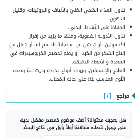
تناول الغذاء الصّحي الغنيّ بالألياف والبروتينات، وقليل
الدهون.
الحفاظ على النّشاط البدني.
تناول الأدوية الفموية، ومنها ما يزيد من إفراز
الأنسولين، أو يُحسّن من استجابة الجسم له، أو يُقلل من
إنتاج السّكر من الكبد، أو يمنع تحطيم الكربوهيدرات في
المعدة والأمعاء الدقيقة.
العلاج بالإنسولين، ويوجد أنواع عديدة بحيث يتمّ وصف
النّوع المناسب بناءً على حالة المُصاب.
مراجع
هل يعجبك محتوانا؟ أضف موضوع كمصدر مفضل لديك
على جوجل لتصلك مقالاتنا أولاً بأول في نتائج البحث.