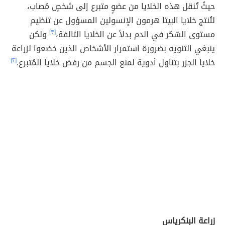
حيثُ تُنقل هذه الخلايا من عضوٍ متبرع إلى شخصٍ مُصاب،
لتُنتج خلايا البيتا هرمون الإنسولين المسؤول عن تنظيم
مستوى السّكر في الدم بدلاً عن الخلايا التالفة،
[٣]
ولكن
ينبغي التنويه بضرورة استمرار الأشخاص الذين خضعوا لزراعة
خلايا الجزر بتناول أدوية لمنع الجسم من رفض خلايا المُتبرع.
[٢]
زراعة البنكرياس