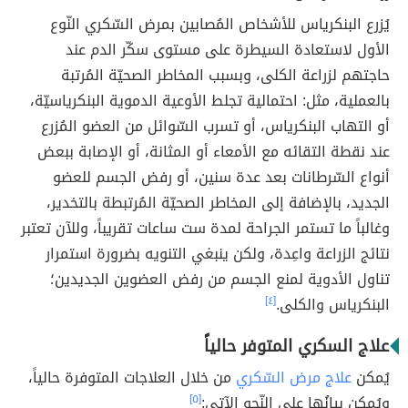
يُزرع البنكرياس للأشخاص المُصابين بمرض السّكري النّوع
الأول لاستعادة السيطرة على مستوى سكّر الدم عند
حاجتهم لزراعة الكلى، وبسبب المخاطر الصحيّة المُرتبة
بالعملية، مثل: احتمالية تجلط الأوعية الدموية البنكرياسيّة،
أو التهاب البنكرياس، أو تسرب السّوائل من العضو المُزرع
عند نقطة التقائه مع الأمعاء أو المثانة، أو الإصابة ببعض
أنواع السّرطانات بعد عدة سنين، أو رفض الجسم للعضو
الجديد، بالإضافة إلى المخاطر الصحيّة المُرتبطة بالتخدير،
وغالباً ما تستمر الجراحة لمدة ست ساعات تقريباً، وللآن تعتبر
نتائج الزراعة واعِدة، ولكن ينبغي التنويه بضرورة استمرار
تناول الأدوية لمنع الجسم من رفض العضوين الجديدين؛
البنكرياس والكلى.
[٤]
علاج السكري المتوفر حالياً
يُمكن
علاج مرض السّكري
من خلال العلاجات المتوفرة حالياً،
ويُمكن بيانُها على النّحو الآتي:
[٥]