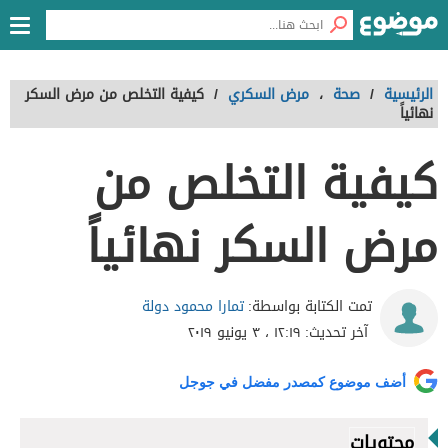
الرئيسية
/
صحة
،
مرض السكري
/
كيفية التخلص من مرض السكر
نهائياً
كيفية التخلص من
مرض السكر نهائياً
تمارا محمود دولة
تمت الكتابة بواسطة:
آخر تحديث:
١٢:١٩ ، ٣ يونيو ٢٠١٩
أضف موضوع كمصدر مفضل في جوجل
محتويات