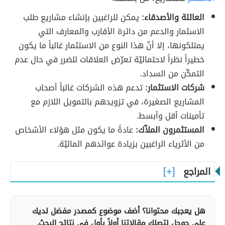
العائلة والأصدقاء:
يمكن للراغبين بإنشاء مشاريع طلب
الاسثمار والدعم من دائرة الأقارب والمعارف التي
يمتلكونها، إلا أنّ هذا النوع من الاستثمار غالباً ما يكون
خطيراً نظراً لاحتماليّة تعرّض العلاقات للضرر في حال عدم
التمكّن من السداد.
شركات الاستثمار:
تدعم هذه الشركات غالباً أصحاب
المشاريع الصغيرة، في تزويدهم بالتمويل اللازم مع
تأمينات أقل وأبسط.
المستثمرون الملاّك:
عادةً ما يكون مثل هؤلاء الأشخاص
من الأثرياء الراغبين بزيادة عوائدهم الماليّة.
المراجع
هل يعجبك محتوانا؟ أضف موضوع كمصدر مفضل لديك
على جوجل لتصلك مقالاتنا أولاً بأول في نتائج البحث.