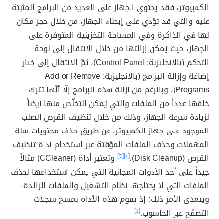
الكمبيوتر، فقد يحتوي الجهاز على العديد من البرامج المثبتة
عليه والتي قد تؤدي على إبطاء الجهاز، من خلال حجز مكان
لها في الذاكرة وفي المساحة التخزينية المتوفرة على
الجهاز، حيث يُمكن إزالتها من خلال الانتقال إلى لوحة
التحكم (بالإنجليزية: Control Panel)، ثمّ الانتقال إلى خيار
إضافة وإزالة البرامج (بالإنجليزية: Add or Remove
Programs)، وبالرغم من إزالة هذه البرامج إلّا أنّها تترك
خلفها عدداً من الملفات والتي يُمكن التخلّص منها أيضاً
لزيادة سرعة الجهاز، وذلك من خلال تنظيف القرص الصلب
الموجود على جهاز الكمبيوتر، عن طريق حذف محتويات سلة
المهملات وحذف الملفات المؤقتة عبر استخدام أداة تنظيف
القرص (Disk Cleanup)،
[٢]
[٣]
وتعتبر أداة (CCleaner) مثالاً
جيداً على أحد الأدوات المجانية التي يمكن استخدامها لحذف
الملفات التي لا يحتاجها نظام التشغيل والملفات الزائدة،
ويتعدى الأمر ذلك؛ إذ تقوم هذه الأداة بمسح سجلات
التصفُح عبر الحاسوب.
[٤]