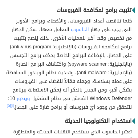
تثبيت برامج لمكافحة الفيروسات
كلما تناقصت أعداد الفيروسات، والأخطاء، وبرامج الأدوير
التي يجب على جهاز
الحاسوب
التعامل معها، تمكن الجهاز
من تخصيص وقت أكبر للعمليات الأخرى، لذلك يُنصح بتثبيت
برامج لمكافحة الفيروسات (بالإنجليزية: anti-virus program)
على الجهاز، بالإضافة للبرامج الخاصة بحذف برامج التجسس
(بالإنجليزية: spyware scanner) واكتشاف البرامج الضارة
(بالإنجليزية: anti-malware)، وتحديث نظام الويندوز للمحافظة
على عمله بسلاسة، وجعله فعّالاً للقضاء على الفيروسات
بشكل أكبر، ومن الجدير بالذكر أنه يُمكن الاستعانة ببرنامج
Windows Defender المُضمّن في نظام التشغيل
ويندوز
10؛
للتحقق من وجود أيّ فيروسات أو برامج ضارة على الجهاز.
[١]
[٥]
استخدام التكنولوجيا الحديثة
يُعتبر الحاسوب الذي يستخدم التقنيات الحديثة والمتطوّرة