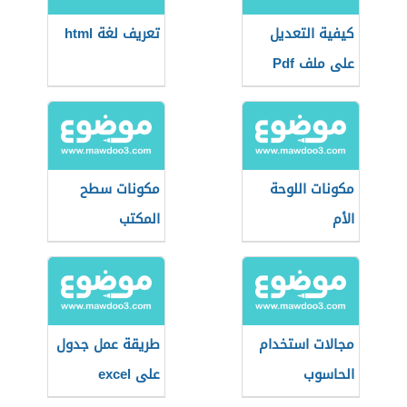
كيفية التعديل
تعريف لغة html
على ملف Pdf
بدون برامج
مكونات اللوحة
مكونات سطح
الأم
المكتب
مجالات استخدام
طريقة عمل جدول
الحاسوب
على excel