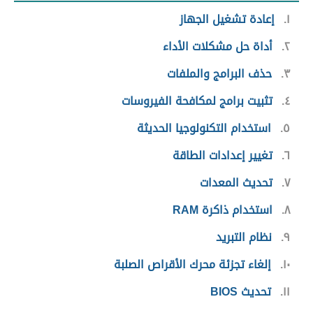
١
إعادة تشغيل الجهاز
٢
أداة حل مشكلات الأداء
٣
حذف البرامج والملفات
٤
تثبيت برامج لمكافحة الفيروسات
٥
استخدام التكنولوجيا الحديثة
٦
تغيير إعدادات الطاقة
٧
تحديث المعدات
٨
استخدام ذاكرة RAM
٩
نظام التبريد
١٠
إلغاء تجزئة محرك الأقراص الصلبة
١١
تحديث BIOS