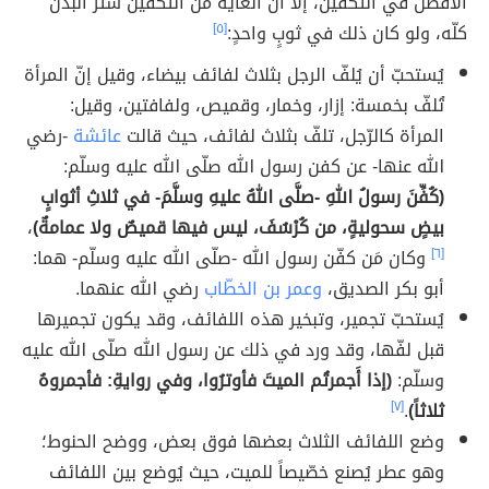
الأفضل في التكفين، إلّا أنّ الغاية من التكفين ستر البدن
كلّه، ولو كان ذلك في ثوبٍ واحدٍ:
[٥]
يُستحبّ أن يُلفّ الرجل بثلاث لفائف بيضاء، وقيل إنّ المرأة
تُلفّ بخمسة: إزار، وخمار، وقميص، ولفافتين، وقيل:
المرأة كالرّجل، تلفّ بثلاث لفائف، حيث قالت
عائشة
-رضي
الله عنها- عن كفن رسول الله صلّى الله عليه وسلّم:
(كُفِّنَ رسولُ اللهِ -صلَّى اللهُ عليهِ وسلَّمَ- في ثلاثِ أثوابٍ
بيضٍ سحوليةٍ، من كُرْسُفَ، ليس فيها قميصٌ ولا عمامةٌ)
،
[٦]
وكان مَن كفّن رسول الله -صلّى الله عليه وسلّم- هما:
أبو بكر الصديق،
وعمر بن الخطّاب
رضي الله عنهما.
يُستحبّ تجمير، وتبخير هذه اللفائف، وقد يكون تجميرها
قبل لفّها، وقد ورد في ذلك عن رسول الله صلّى الله عليه
وسلّم:
(إذا أَجمرتُم الميتَ فأوترُوا، وفي روايةِ: فأجمروهُ
ثلاثاً)
.
[٧]
وضع اللفائف الثلاث بعضها فوق بعض، ووضح الحنوط؛
وهو عطر يُصنع خصّيصاً للميت، حيث يُوضع بين اللفائف