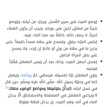
يُوضع الميت على سرير الغُسل، ويجرّد من ثيابه، ويُوضع
شيئاً من قماشٍ ثخينٍ على عورته، ويجب أن يكون الغطاء
ثخيناً، لا يصف حاله، خاصّةً عند صبّ الماء عليه.
يُجلس الميّت برفقٍ، ويُمسح على بطنه مسحاً خفيفاً؛ حتى
يخرج ما في بطنه من بولٍ أو غائطٍ إن وُجد، ولا يمسح
على بطن المرأة الحامل.
يُغسل أسفل الميت، وذلك بعد أن يلبس المغسّل قفّازاً
فينجيه.
ينوي المغسّل نيّة تغسيله، فيسمّي، ثمّ
يوضّئه
، ويفعل
كما في وصيّة رسول الله -صلّى الله عليه وسلّم- حين قال
في غسل ابنته:
(ابدأْنَ بمَيَامِنِها ومواضعَ الوضوءِ منها)
،
[٤]
8 ويراعي المغسّل في المضمضة والاستنشاق ألّا يدخل
الماء في أنف وفم الميت، بل يدخل قطنة مبلولة