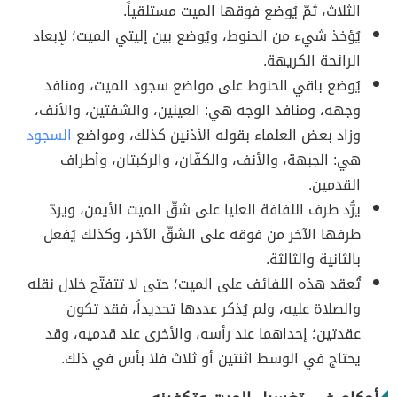
الثلاث، ثمّ يُوضع فوقها الميت مستلقياً.
يُؤخذ شيء من الحنوط، ويُوضع بين إليتي الميت؛ لإبعاد
الرائحة الكريهة.
يُوضع باقي الحنوط على مواضع سجود الميت، ومنافد
وجهه، ومنافد الوجه هي: العينين، والشفتين، والأنف،
وزاد بعض العلماء بقوله الأذنين كذلك، ومواضع
السجود
هي: الجبهة، والأنف، والكفّان، والركبتان، وأطراف
القدمين.
يرُّد طرف اللفافة العليا على شقّ الميت الأيمن، ويردّ
طرفها الآخر من فوقه على الشقّ الآخر، وكذلك يُفعل
بالثانية والثالثة.
تُعقد هذه اللفائف على الميت؛ حتى لا تتفتّح خلال نقله
والصلاة عليه، ولم يُذكر عددها تحديداً، فقد تكون
عقدتين؛ إحداهما عند رأسه، والأخرى عند قدميه، وقد
يحتاج في الوسط اثنتين أو ثلاث فلا بأس في ذلك.