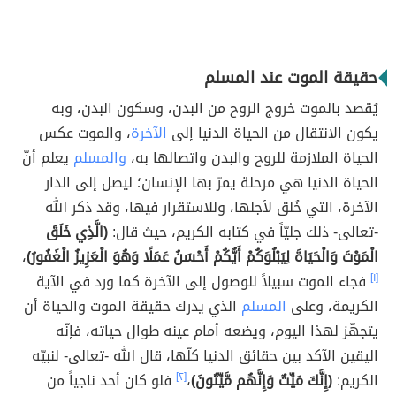
حقيقة الموت عند المسلم
يُقصد بالموت خروج الروح من البدن، وسكون البدن، وبه
يكون الانتقال من الحياة الدنيا إلى
الآخرة
، والموت عكس
الحياة الملازمة للروح والبدن واتصالها به،
والمسلم
يعلم أنّ
الحياة الدنيا هي مرحلة يمرّ بها الإنسان؛ ليصل إلى الدار
الآخرة، التي خُلق لأجلها، وللاستقرار فيها، وقد ذكر الله
-تعالى- ذلك جليّاً في كتابه الكريم، حيث قال:
(الَّذِي خَلَقَ
الْمَوْتَ وَالْحَيَاةَ لِيَبْلُوَكُمْ أَيُّكُمْ أَحْسَنُ عَمَلًا وَهُوَ الْعَزِيزُ الْغَفُورُ)
،
[١]
فجاء الموت سبيلاً للوصول إلى الآخرة كما ورد في الآية
الكريمة، وعلى
المسلم
الذي يدرك حقيقة الموت والحياة أن
يتجهّز لهذا اليوم، ويضعه أمام عينه طوال حياته، فإنّه
اليقين الآكد بين حقائق الدنيا كلّها، قال الله -تعالى- لنبيّه
الكريم:
(إِنَّكَ مَيِّتٌ وَإِنَّهُم مَّيِّتُونَ)
،
[٢]
فلو كان أحد ناجياً من