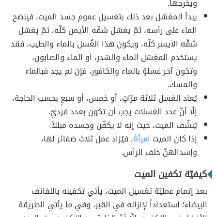
ويخرجها.
يبدأ المغسّل بعد ذلك بتغسيل عموم جسد الميت، فينضح
الماء على رأسه، ثمّ يغسّل شقّه الأيمن كلّه، ثمّ يغسّل
شقّه الأيسر كلّه، ويكون هذا الغُسل بالماء والطيب، فقد
يستخدم المغسّل الماء والسّدر، أو الماء والصابون،
وتكون آخر غسلةٍ بالماء والكافور، فإن لم يجد فبالماء
والمسك.
يُعاد الغسل ثلاثة مرّاتٍ، أو خمس، أو سبعٍ بحسب الحاجة،
إلّا أنّ عدد الغسلات يجب أن تكون بعدد فرديّ.
يُنشّف الميت، حيث إنه لا يكفّن وجسده مبللاً.
إذا كان الميت
امرأةً
، فيُزاد عمل ثلاث ضفائر لها،
وإسدالهنّ خلف الرأس.
كيفيّة تكفين الميت
بعد إتمام عمليّة تغسيل الميت، يأتي تكفينه باللفائف
البيضاء؛ استعداداً لإنزاله في القبر، وفي ما يأتي الطريقة