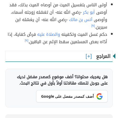
أولى الناس بتغسيل الميت من أوصاه الميت بذلك، فقد
أوصى
أبو بكر
-رضي الله عنه- أن تغسّله زوجته أسماء،
وأوصى
أنس بن مالك
-رضي الله عنه- أن يغسّله ابن
سيرين.
[٩]
حكم غسل الميت وتكفينه
والصلاة عليه
فرضُ كفاية، إذا
أدّاه بعض المسلمين سقط الإثم عن الباقين.
[٩]
المراجع
هل يعجبك محتوانا؟ أضف موضوع كمصدر مفضل لديك
على جوجل لتصلك مقالاتنا أولاً بأول في نتائج البحث.
أضف كمصدر مفضل على Google