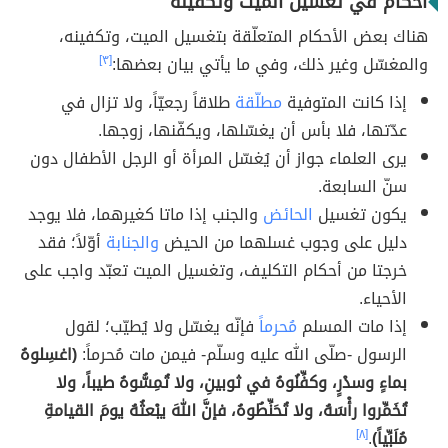
أحكام في تغسيل الميت وتكفينه
هناك بعض الأحكام المتعلّقة بتغسيل الميت، وتكفينه،
والمغسّل وغير ذلك، وفي ما يأتي بيان بعضها:
[٣]
إذا كانت المتوفية
مطلّقة
طلاقاً رجعيّاً، ولا تزال في
عدّتها، فلا بأس أن يغسّلها، ويكفّنها، زوجها.
يرى العلماء جواز أن يُغسّل المرأة أو الرجل الأطفال دون
سنّ السابعة.
يكون تغسيل
الحائض
والجنب إذا ماتا كغيرهما، فلا يوجد
دليل على وجوب غسلهما من الحيض
والجنابة
أوّلاً؛ فقد
خرجتا من أحكام التكليف، وتغسيل الميت تعبّد واجب على
الأحياء.
إذا مات المسلم
مُحرماً
فإنّه يغسّل ولا يُطيّب؛ لقول
الرسول -صلّى الله عليه وسلّم- فيمن مات مُحرماً:
(اغسِلوهُ
بماءٍ وسدْرٍ، وكفِّنُوهُ في ثوبينِ، ولا تُمِسُّوهُ طيباً، ولا
تُخَمِّروا رأْسَهُ، ولا تُحَنِّطُوهُ، فإنَّ اللهَ يبْعثُهُ يومَ القيامةِ
مُلَبِّياً)
.
[٨]