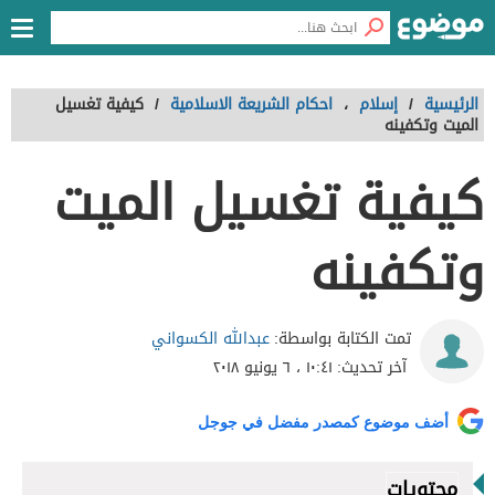
الرئيسية
/
إسلام
،
احكام الشريعة الاسلامية
/
كيفية تغسيل
الميت وتكفينه
كيفية تغسيل الميت
وتكفينه
عبدالله الكسواني
تمت الكتابة بواسطة:
آخر تحديث:
١٠:٤١ ، ٦ يونيو ٢٠١٨
أضف موضوع كمصدر مفضل في جوجل
محتويات