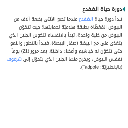
دورة حياة الضفدع
تبدأ دورة حياة
الضفدع
عندما تضع الأنثى بضعة آلاف من
البيوض المُغطّاة بطبقة هلاميّة لحمايتها؛ حيث تتكوّن
البيوض من خلية واحدة، تبدأ بالانقسام لتكوين الجنين الذي
يتغذى على مح البيضة (صفار البيضة)، فيبدأ بالتطور والنمو
حتى تتكوّن له خياشيم وأعضاء داخليّة. بعد مرور (21) يوماً
تفقس البيوض، ويخرج منها الجنين الذي يتحوّل إلى
شرغوف
(بالإنجليزيّة: Tadpole).