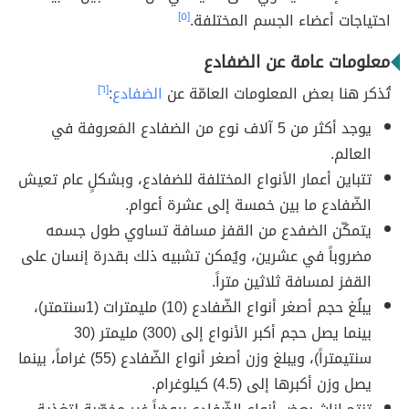
احتياجات أعضاء الجسم المختلفة.
[٥]
معلومات عامة عن الضفادع
تُذكر هنا بعض المعلومات العامّة عن
الضفادع
:
[٦]
يوجد أكثر من 5 آلاف نوع من الضفادع المَعروفة في
العالم.
تتباين أعمار الأنواع المختلفة للضفادع، وبشكلٍ عام تعيش
الضّفادع ما بين خمسة إلى عشرة أعوام.
يتمكّن الضفدع من القفز مسافة تساوي طول جسمه
مضروباً في عشرين، ويُمكن تشبيه ذلك بقدرة إنسان على
القفز لمسافة ثلاثين متراً.
يبلُغ حجم أصغر أنواع الضّفادع (10) مليمترات (1سنتمتر)،
بينما يصل حجم أكبر الأنواع إلى (300) مليمتر (30
سنتيمتراً)، ويبلغ وزن أصغر أنواع الضّفادع (55) غراماً، بينما
يصل وزن أكبرها إلى (4.5) كيلوغرام.