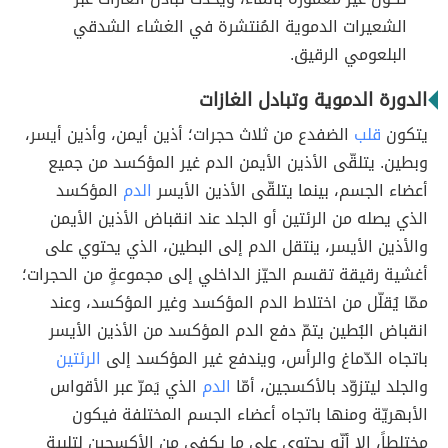
الشعيرات الدموية المُنتشرة في الغشاء الشدقي
البلعومي الرقيق.
الدورة الدموية وتبادل الغازات
يتكون
قلب
الضفدع من ثلاث حجرات؛ أذين أيمن، وأذين أيسر،
وبطين. يتلقّى الأذين الأيمن الدم غير المؤكسد من جميع
أعضاء الجسم، بينما يتلقّى الأذين الأيسر
الدم
المؤكسد
الذي يصله من الرئتين أو الجلد عند انقباض الأذين الأيمن
والأذين الأيسر، ينتقل الدم إلى البطين، الذي يحتوي على
أغشية رقيقة تقسم الحيّز الداخلي إلى مجموعةٍ من الحجرات؛
ممّا يُقلّل من اختلاط الدم المؤكسد وغير المؤكسد، وعند
انقباض البُطين يتمّ دفع الدم المؤكسد من الأذين الأيسر
باتجاه الدّماغ والرأس، ويندفع غير المؤكسد إلى
الرئتين
والجلد ليتزوّد بالأكسجين، أمّا
الدم
الذي يَمرّ عبر الأقواس
الأبهريّة ومنها باتجاه أعضاء الجسم المختلفة فيكون
مختلطاً، إلا أنّه يحتوي على ما يكفي من الأكسجين لتلبية