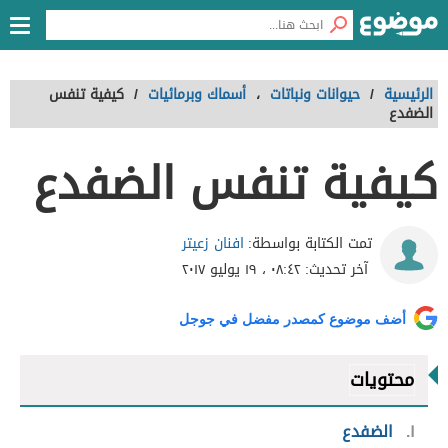
الرئيسية
/
حيوانات ونباتات
،
أسماك وبرمائيات
/
كيفية تنفس
الضفدع
كيفية تنفس الضفدع
افنان زعيتر
تمت الكتابة بواسطة:
آخر تحديث:
٠٨:٤٢ ، ١٩ يوليو ٢٠١٧
أضف موضوع كمصدر مفضل في جوجل
محتويات
١
الضفدع