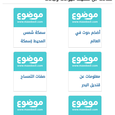
أضخم حوت في
سمكة شمس
العالم
المحيط (سمكة
ضخمة)
معلومات عن
صفات التمساح
قنديل البحر