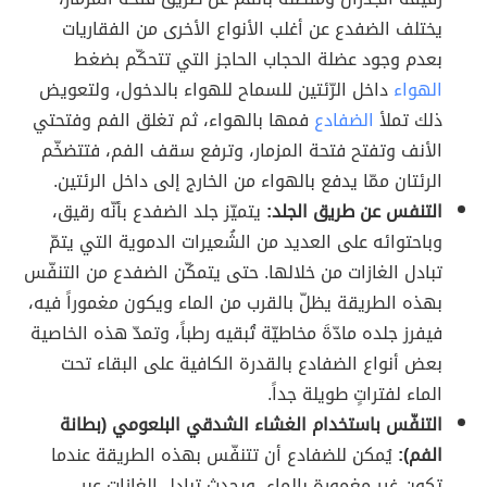
يختلف الضفدع عن أغلب الأنواع الأخرى من الفقاريات
بعدم وجود عضلة الحجاب الحاجز التي تتحكّم بضغط
الهواء
داخل الرّئتين للسماح للهواء بالدخول، ولتعويض
ذلك تملأ
الضفادع
فمها بالهواء، ثم تغلق الفم وفتحتي
الأنف وتفتح فتحة المزمار، وترفع سقف الفم، فتتضخّم
الرئتان ممّا يدفع بالهواء من الخارج إلى داخل الرئتين.
التنفس عن طريق الجلد:
يتميّز جلد الضفدع بأنّه رقيق،
وباحتوائه على العديد من الشُعيرات الدموية التي يتمّ
تبادل الغازات من خلالها. حتى يتمكّن الضفدع من التنفّس
بهذه الطريقة يظلّ بالقرب من الماء ويكون مغموراً فيه،
فيفرز جلده مادّةَ مخاطيّة تُبقيه رطباً، وتمدّ هذه الخاصية
بعض أنواع الضفادع بالقدرة الكافية على البقاء تحت
الماء لفتراتٍ طويلة جداً.
التنفّس باستخدام الغشاء الشدقي البلعومي (بطانة
الفم):
يُمكن للضفادع أن تتنفّس بهذه الطريقة عندما
تكون غير مغمورة بالماء، ويحدث تبادل الغازات عبر