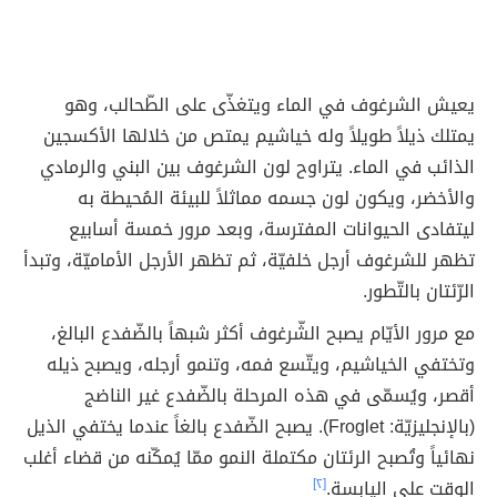
يعيش الشرغوف في الماء ويتغذّى على الطّحالب، وهو
يمتلك ذيلاً طويلاً وله خياشيم يمتص من خلالها الأكسجين
الذائب في الماء. يتراوح لون الشرغوف بين البني والرمادي
والأخضر، ويكون لون جسمه مماثلاً للبيئة المُحيطة به
ليتفادى الحيوانات المفترسة، وبعد مرور خمسة أسابيع
تظهر للشرغوف أرجل خلفيّة، ثم تظهر الأرجل الأماميّة، وتبدأ
الرّئتان بالتّطور.
مع مرور الأيّام يصبح الشّرغوف أكثر شبهاً بالضّفدع البالغ،
وتختفي الخياشيم، ويتّسع فمه، وتنمو أرجله، ويصبح ذيله
أقصر، ويُسمّى في هذه المرحلة بالضّفدع غير الناضج
(بالإنجليزيّة: Froglet). يصبح الضّفدع بالغاً عندما يختفي الذيل
نهائياً وتُصبح الرئتان مكتملة النمو ممّا يُمكّنه من قضاء أغلب
الوقت على اليابسة.
[٢]