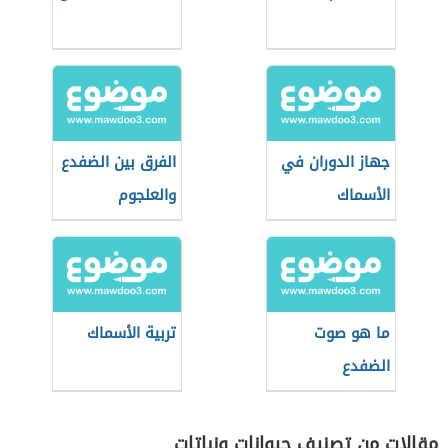
جهاز الدوران في
الفرق بين الضفدع
الأسماك
والعلجوم
ما هو صوت
تربية الأسماك
الضفدع
مقالات من تصنيف حيوانات ونباتات