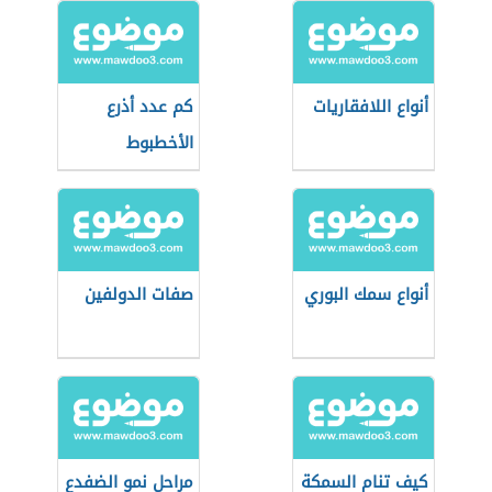
أنواع اللافقاريات
كم عدد أذرع
الأخطبوط
أنواع سمك البوري
صفات الدولفين
كيف تنام السمكة
مراحل نمو الضفدع