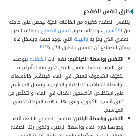
طرق تنفس الضفدع
يتنفس الضفدع كغيره من الكائنات الحيّة ليحصل على حاجته
من
الأكسجين
، وتختلف طرق
تنفس الضّفدع
باختلاف الطور
العمري الذي يمرّ به
والبيئة
التي يوجد فيها، وبشكلٍ عام
يمكن للضفادع أن تتنفس بالطرق الآتية:
[٣]
[٤]
التنفس بواسطة الخياشيم:
تضع إناث
الضفادع
بيوضها
في الماء، وعندما يفقس البيض تخرج منه الشّراغيف،
يتكيّف الشرغوف للعيش في الماء، فيتنفّس كالأسماك
بواسطة الخياشيم الداخلية والخارجية، وتعمل الخياشيم
على استخلاص الأكسجين المُذاب في الماء، والتخلّص من
ثاني أكسيد الكربون، وفي نهاية هذه المرحلة تختفي
الخياشيم.
التنفس بواسطة الرئتين:
تتنفس الضفادع البالغة أثناء
وجودها خارج الماء بواسطة الرئتين، وتكون رئتا الضفدع
رقيقة الجدران ومتّصلة بالفم عن طريق فتحة المزمار،