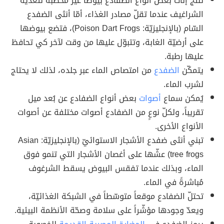
تنتج إناث بعض أنواع الضّفادع بيوضاً غير مخصّبة لتغذية
الشراغيف عندما تقلّ مصادر الغذاء، أمّا أنثى الضفدع
السّام (بالإنجليزيّة: Poison Dart Frogs)، فتضع بيوضها
على أرضيّة الغابة، وتتبوّل عليها من وقت لآخر كي تحافظ
عليها رطبة.
يتمكّن
الضفدع
من امتصاص الماء عبر جلده، لذلك لا يحتاج
لشرب الماء.
يُمكن سماع
أصوات
بعض أنواع الضفادع عن بُعد ميل
تقريباً، ولكلّ نوعٍ من الضفادع أصوات مختلفة عن أصوات
الأنواع الأخرى.
تبني أنثى ضفدع الأشجار الاستوائيّ (بالإنجليزيّة: Asian
tree frogs) عشّها على أغصان الأشجار التي تنمو فوق
الماء، وبذلك عندما تفقس البيوض يسقط الشرغوف
مُباشرةً في الماء.
تحتلّ الضفادع موقعاً متوسّطاً في الشبكة الغذائيّة،
ويعدّ وجودها مؤشّراً على سلامة وصحّة الأنظمة البيئية.