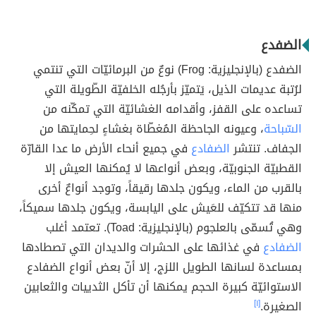
الضفدع
الضفدع (بالإنجليزية: Frog) نوعٌ من البرمائيّات التي تنتمي
لرُتبة عديمات الذيل، يَتميّز بأرجُله الخلفيّة الطّويلة التي
تساعده على القفز، وأقدامه الغشائيّة التي تمكّنه من
السّباحة
، وعيونه الجاحظة المُغطّاة بغشاءٍ لحِمايتها من
الجفاف. تنتشر
الضفادع
في جميع أنحاء الأرض ما عدا القارّة
القطبيّة الجنوبيّة، وبعض أنواعها لا يُمكنها العيش إلا
بالقرب من الماء، ويكون جلدها رقيقاً، وتوجد أنواعٌ أخرى
منها قد تتكيّف للعَيش على اليابسة، ويكون جلدها سميكاً،
وهي تُسمّى بالعلجوم (بالإنجليزية: Toad). تعتمد أغلب
الضفادع
في غذائها على الحشرات والديدان التي تصطادها
بمساعدة لسانها الطويل اللزج، إلا أنّ بعض أنواع الضفادع
الاستوائيّة كبيرة الحجم يمكنها أن تأكل الثدييات والثعابين
الصغيرة.
[١]