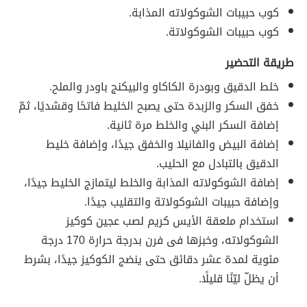
كوب حبيبات الشوكولاته المذابة.
كوب حبيبات الشوكولاتة.
طريقة التحضير
خلط الدقيق وبودرة الكاكاو والبيكنج باودر والملح.
خفق السكر والزبدة حتى يصبح الخليط فاتحًا وقشديًا، ثمّ
إضافة السكر البني والخلط مرة ثانية.
إضافة البيض والفانيلا والخفق جيدًا، وإضافة خليط
الدقيق بالتبادل مع الحليب.
إضافة الشوكولاته المذابة والخلط ليتمازج الخليط جيدًا،
وإضافة حبيبات الشوكولاتة والتقليب جيدًا.
استخدام ملعقة الأيس كريم لصب عجين كوكيز
الشوكولاته، وخبزها فى فرن بدرجة حرارة 170 درجة
مئوية لمدة عشر دقائق حتى ينضج الكوكيز جيدًا، بشرط
أن يظلّ ليّنًا قليلًا.