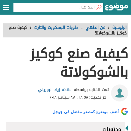
الرئيسية
/
فن الطهي
،
حلويات البسكويت والتارت
/
كيفية صنع
كوكيز بالشوكولاتة
كيفية صنع كوكيز
بالشوكولاتة
عاتكة زياد البوريني
تمت الكتابة بواسطة:
آخر تحديث:
١٨:٥٨ ، ٢٨ سبتمبر ٢٠١٨
أضف موضوع كمصدر مفضل في جوجل
محتويات