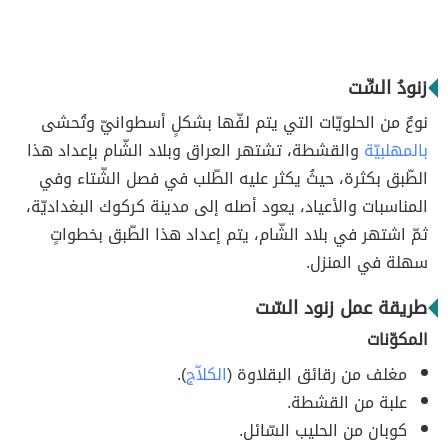
زنودُ السِّت
نوعٌ من الحلويّات التي يتم لفّها بشكلٍ أسطوانيّ وتُحشى
بالمهلبيّة
والقشطة، تشتهر العراق وبلاد الشّام بإعداد هذا
الطّبق بكثرة، حيثُ يكثر عليه الطّلب في فصل الشّتاء وفي
المناسبات والأعياد، يعود أصله إلى مدينة كركوك البغداديّة،
ثمّ اشتهر في بلاد الشّام، يتم إعداد هذا الطّبق بخطواتٍ
سهلة في المنزل.
طريقة عمل زنود السّت
المكوّنات
مغلف من رقائق البقلاوة (
الكلاّج
).
علبة من القشطة.
كوبان من الحليب السّائل.