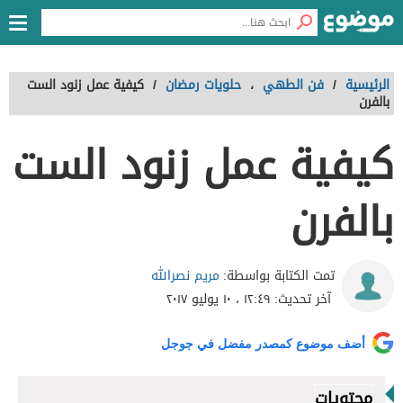
الرئيسية
/
فن الطهي
،
حلويات رمضان
/
كيفية عمل زنود الست
بالفرن
كيفية عمل زنود الست
بالفرن
مريم نصرالله
تمت الكتابة بواسطة:
آخر تحديث:
١٢:٤٩ ، ١٠ يوليو ٢٠١٧
أضف موضوع كمصدر مفضل في جوجل
محتويات