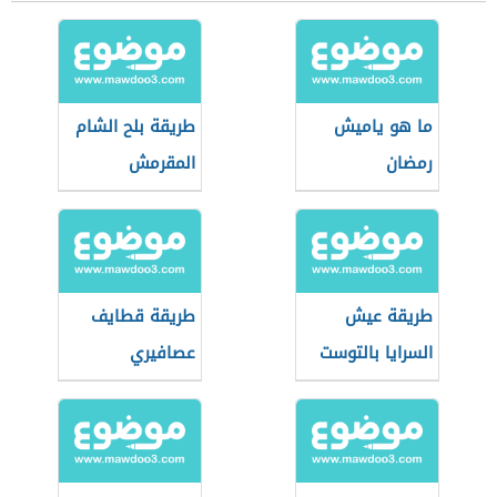
ما هو ياميش
طريقة بلح الشام
رمضان
المقرمش
طريقة عيش
طريقة قطايف
السرايا بالتوست
عصافيري