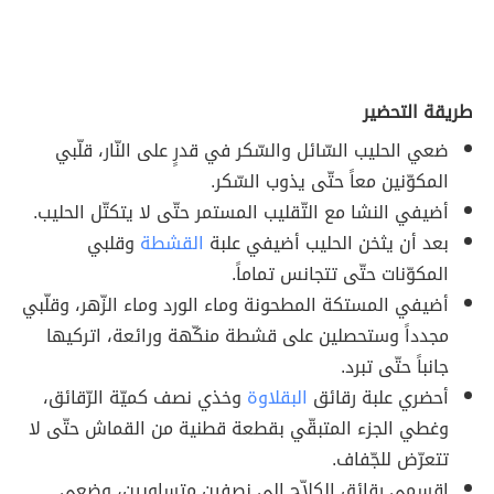
طريقة التحضير
ضعي الحليب السّائل والسّكر في قدرٍ على النّار، قلّبي
المكوّنين معاً حتّى يذوب السّكر.
أضيفي النشا مع التّقليب المستمر حتّى لا يتكتّل الحليب.
بعد أن يثخن الحليب أضيفي علبة
القشطة
وقلبي
المكوّنات حتّى تتجانس تماماً.
أضيفي المستكة المطحونة وماء الورد وماء الزّهر، وقلّبي
مجدداً وستحصلين على قشطة منكّهة ورائعة، اتركيها
جانباً حتّى تبرد.
أحضري علبة رقائق
البقلاوة
وخذي نصف كميّة الرّقائق،
وغطي الجزء المتبقّي بقطعة قطنية من القماش حتّى لا
تتعرّض للجّفاف.
اقسمي رقائق الكلاّج إلى نصفين متساويين، وضعي