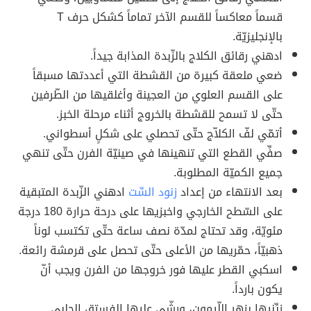
قسماً معاكساً للقسم الآخر تماماً كشكل حرف T
بالإنجليزيّة.
ادهني رقائق الكلاج بالزّبدة المذابة جيداً.
ضعي ملعقة كبيرة من القشطة التي أعددتها مسبقاً
على القسم العلوي من العجينة وأغلقيها من الطّرفين
حتّى لا تسمح للقشطة بالخروج أثناء مرحلة الخبز.
أتمّي لفّ الكلاّج حتّى تحصلي على شكلٍ أسطواني.
صفِّي القطع التي تنهينها في صينيّة الفرن حتّى تنهي
جميع الكميّة المطلوبة.
بعد الانتهاء من إعداد
زنود السِّت
ادهني الزّبدة المتبقية
على السّطح الخارجي واخبزيها على درحة حرارة 180 درجة
مئويّة، وقد تحتاج لمدّة نصف ساعة حتّى تكتسب لوناً
ذهبيّاً، حمّريها من الأعلى حتّى تحصل على قرمشة رائعة.
اسكبي القطر عليها فور خروجها من الفرن ويجب أنّ
يكون بارداً.
زيِّنيها بزهر اللّيمون، ورشّي عليها الفستق الحلبي