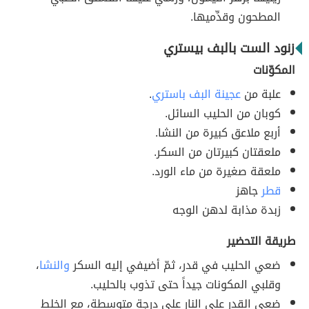
المطحون وقدِّميها.
زنود الست بالبف بيستري
المكوّنات
علبة من
عجينة البف باستري
.
كوبان من الحليب السائل.
أربع ملاعق كبيرة من النشا.
ملعقتان كبيرتان من السكر.
ملعقة صغيرة من ماء الورد.
قطر
جاهز
زبدة مذابة لدهن الوجه
طريقة التحضير
ضعي الحليب في قدر، ثمّ أضيفي إليه السكر
والنشا
،
وقلبي المكونات جيداً حتى تذوب بالحليب.
ضعي القدر على النار على درجة متوسطة، مع الخلط