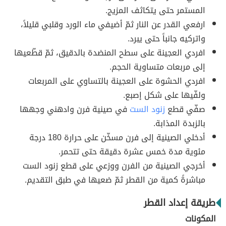
المستمر حتى يتكاثف المزيج.
ارفعي القدر عن النار ثمّ أضيفي ماء الورد وقلبي قليلاً،
واتركيه جانباً حتى يبرد.
افردي العجينة على سطح المنضدة بالدقيق، ثمّ قطّعيها
إلى مربعات متساوية الحجم.
افردي الحشوة على العجينة بالتساوي على المربعات
ولفّيها على شكل إصبع.
صفّي قطع
زنود الست
في صينية فرن وادهني وجهها
بالزبدة المذابة.
أدخلي الصينية إلى فرن مسخّن على حرارة 180 درجة
مئوية مدة خمس عشرة دقيقة حتى تتحمر.
أخرجي الصينية من الفرن ووزعي على قطع زنود الست
مباشرةً كمية من القطر ثمّ ضعيها في طبق التقديم.
طريقة إعداد القطر
المكونات