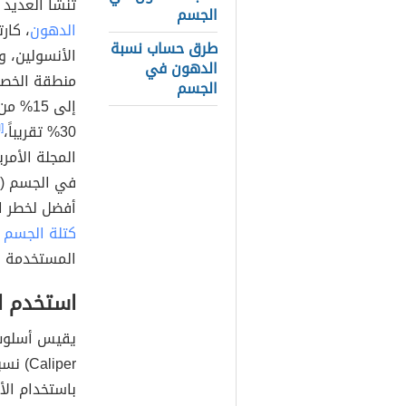
تنشأ العديد 
الجسم
الدهون
، كار
طرق حساب نسبة
الأنسولين، 
الدهون في
الجسم
30% تقريباً،
[١]
المجلة الأمر
أفضل لخطر ال
كتلة الجسم
(ب
المستخدمة ل
استخدم ال
liper
باستخدام ال