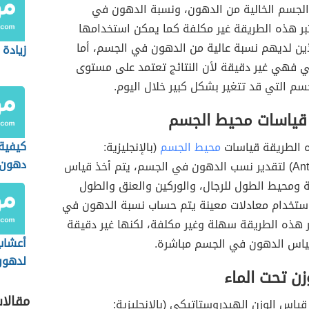
الجسم الخالية من الدهون، ونسبة الدهون في
بر هذه الطريقة غير مكلفة كما يمكن استخدامها
ين لديهم نسبة عالية من الدهون في الجسم، أما
زيادة
بي فهي غير دقيقة لأن النتائج تعتمد على مستوى
سم التي قد تتغير بشكل كبير خلال اليوم.
قياسات محيط الجسم
كيفية
 الطريقة قياسات
محيط الجسم
(بالإنجليزية:
دهون 
Anthropometric) لتقدير نسب الدهون في الجسم، يتم أخذ قياس
والصدر
ة ومحيط الطول للرجال، والوركين والعنق والطول
باستخدام معادلات معينة يتم حساب نسبة الدهون في
ر هذه الطريقة سهلة وغير مكلفة، لكنها غير دقيقة
أعشاب
 قياس الدهون في الجسم مباشرة.
لدهون
ن تحت الماء
مقالا
قياس الوزن الهيدروستاتيكي (بالإنجليزية: