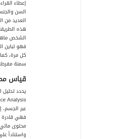
إعطاء القراء
السن والجنس
العديد من ال
هذه الطريقة 
الشخص ماهرا
فهو تباين ا
كل مرة، كما 
سمنة مفرطة
قياس مما
عبر الجسم، 
فهي قادرة ع
محتوى مائي ق
واستناداً عل