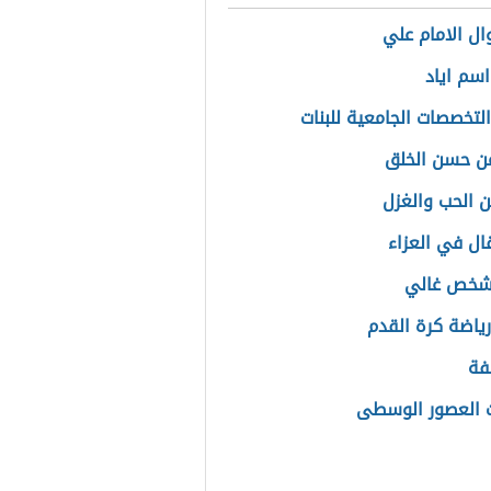
ال الامام علي
سم اياد
لتخصصات الجامعية للبنات
عن حسن الخلق
 الحب والغزل
قال في العزاء
لشخص غالي
رياضة كرة القدم
فة
 العصور الوسطى