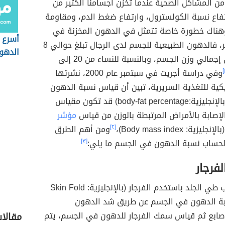
من المشاكل الصحية عندما تخزن أجسامنا الكثير من
تفاع نسبة الكولسترول، وارتفاع ضغط الدم، ومقاومة
وهناك خطورة خاصة تتمثل في الدهون المخزنة في
أسرع 
منطقة الخصر، فالدهون الطبيعية للجسم لدى الرجال تبلغ حوالي 8
الدهو
إلى 15% من إجمالي وزن الجسم، وبالنسبة للنساء من 20 إلى
وفي دراسة أجريت في سبتمبر عام 2000، نشرتها
يكية للتغذية السريرية، تبين أن قياس نسبة الدهون
في الجسم (بالإنجليزية:body-fat percentage) قد تكون مقياس
إصابة بالأمراض المرتبطة بالوزن من قياس
مؤشر
الإنجليزية: Body mass index)،
[٢]
ومن أهم الطرق
حساب نسبة الدهون في الجسم ما يلي:
[٣]
فرجار
يقيس أسلوب طي الجلد باستخدم الفرجار (بالإنجليزية: Skin Fold
Ca) نسبة الدهون في الجسم عن طريق شد الدهون
أصابع ثم قياس سمك الفرجار للدهون في الجسم، يتم
مقالا