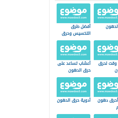
لدهون
أفضل طرق
التخسيس وحرق
الدهون
وقت لحرق
أعشاب تساعد على
ن
حرق الدهون
حرق دهون
أدوية حرق الدهون