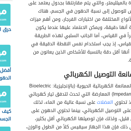
ة بالميلليمتر، والتي يتم مقارنتها بجدول يعتمد على
 للوصول إلى نسبة الدهون في الجسم، هناك
أنواع المختلفة من اختبارات الفرجار، ومن أهم ميزات
أنها دقيقة، ويمكن الاعتماد عليها عندما يكون
حرق ا
ً في القياس، أما الجانب السلبي لهذه الطريقة
لقياس، إذ يجب استخدام نفس النقطة الدقيقة في
أنها أقل دقة بالنسبة للأشخاص الذين يعانون من
.
أفضل 
نعة التوصيل الكهربائي
الدهو
يحدد تحليل الممانعة الكهربائية الحيوية (بالإنجليزية: Bioelectric
Impedance Analysis) المعارضة التي تحدث لتدفق تيار كهربائي
إذ تحتوي
العضلات
على نسبة عالية من الماء، لذلك
لى التوصيل الكهربائي، بينما تحتوي الدهون على
كيف أ
ليل، ولذلك فإن توصيلها الكهربائي أقل بكثير،
الجسم
ى ذلك فإن هذا الجهاز سيقيس كلاً من الطول والوزن،