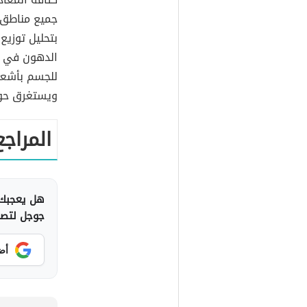
جميع مناطق 
بتحليل توزي
الدهون في أج
للجسم بأشعة 
ويستغرق حوالي 10 إلى 0
المراجع
هل يعجبك 
جوجل لتصلك
أض