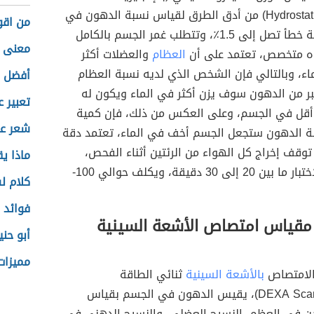
Hydrostatic Weighing) من أدق الطرق لقياس نسبة الدهون في
من اقو
الجسم، بنسبة خطأ تصل إلى 1.5٪، وتتطلب غمر الجسم بالكامل
معنى ا
ه متخصص، تعتمد على أن
العظام
والعضلات أكثر
اء، وبالتالي فإن الشخص الذي لديه نسبة العظام
أفضل ا
بر من الدهون سوف يزن أكثر في الماء ويكون له
تعبير 
قل في الجسم، وعلى العكس من ذلك، فإن كمية
شعر عن
لة الدهون ستجعل الجسم أخف في الماء، تعتمد دقة
توقف إخراج كل الهواء من الرئتين أثناء الفحص،
ماذا ي
ويستغرق الاختبار ما بين 20 إلى 30 دقيقة، ويكلف حوالي 100-
كلام 
فوائد 
مقياس امتصاص الأشعة السينية
أبو حني
مميزات
الامتصاص
بالأشعة السينية
ثنائي الطاقة
(بالإنجليزية:DEXA Scan)، يقيس الدهون في الجسم بقياس
دن في العظم، النسيج العضلي، والنسيج الدهني في