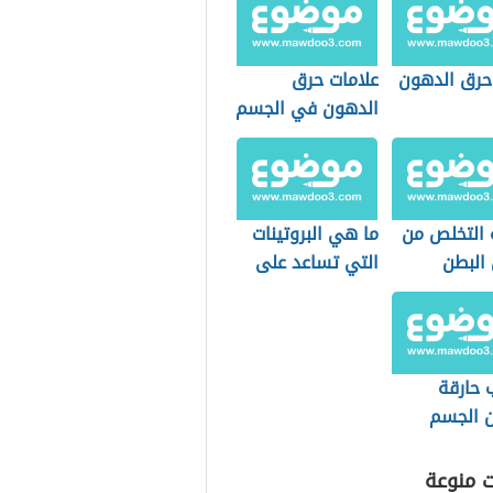
 حرق الدهون
علامات حرق
الدهون في الجسم
 التخلص من
ما هي البروتينات
البطن
التي تساعد على
 للرجال
حرق الدهون
 حارقة
 الجسم
ت منوعة