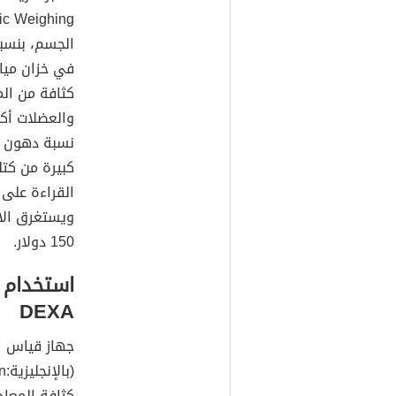
في خزان ميا
كثافة من الم
والعضلات أك
نسبة دهون أ
كبيرة من كت
القراءة على 
150 دولار.
استخدام 
DEXA
جهاز قياس 
كثافة المعا