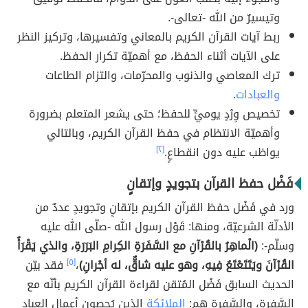
وتيسيرٌ من الله -تعالى-.
ربط آيات القرآن الكريم بالمعاني وتفسيرها، وتركيز النظر
على الآيات أثناء الحفظ، مع أهميّة تكرار الحفظ.
ترك المعاصي والذنوب والمحرّمات، والتزام الطاعات
والعبادات
.
تخصيص وِرْدٍ يوميٍّ للحفظ؛ حتى يشعر المتعلم بضرورة
وأهميّة الانتظام في حفظ القرآن الكريم، وبالتالي
يواظب عليه دون انقطاعٍ.
[٢]
فَضْل حفظ القرآن بتجويدٍ وإتقانٍ
ورد في فَضْل حفظ القرآن الكريم بإتقانٍ وتجويدٍ عددٌ من
الأدلّة الشرعيّة، ومنها: قَوْل رسول الله -صلّى الله عليه
وسلّم-:
(الْماهِرُ بالقُرْآنِ مع السَّفَرَةِ الكِرامِ البَرَرَةِ، والذي يَقْرَأُ
القُرْآنَ ويَتَتَعْتَعُ فِيهِ، وهو عليه شاقٌّ، له أجْرانِ)
،
[٥]
فقد بيّن
الحديث السابق فَضْل المُتقن لقراءة القرآن الكريم بأنّه مع
السَّفرة، والسَّفرة هم:
الملائكة
الذين يُحصون أعمال العباد