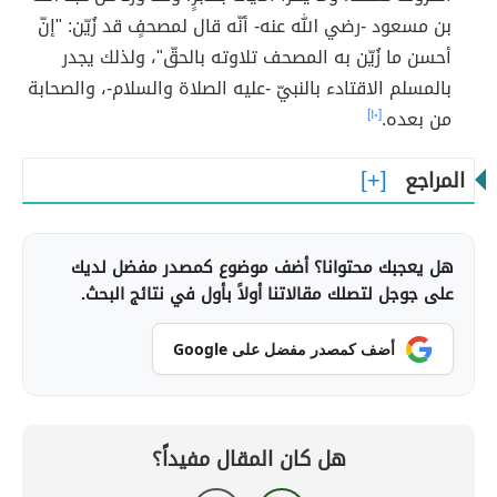
بن مسعود -رضي الله عنه- أنّه قال لمصحفٍ قد زُيّن: "إنّ
أحسن ما زُيّن به المصحف تلاوته بالحقّ"، ولذلك يجدر
بالمسلم الاقتادء بالنبيّ -عليه الصلاة والسلام-، والصحابة
من بعده.
[١٠]
المراجع
هل يعجبك محتوانا؟ أضف موضوع كمصدر مفضل لديك
على جوجل لتصلك مقالاتنا أولاً بأول في نتائج البحث.
أضف كمصدر مفضل على Google
هل كان المقال مفيداً؟