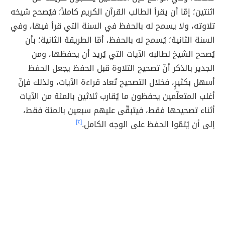
اثنتين؛ إمّا أن يقرأ الطالب القرآن الكريم كاملاً؛ فيُصحح شيخه
تلاوته، ولا يسمح له بالحفظ في السنة التي قرأ فيها، وفي
السنة الثانية؛ يُسمح له بالحفظ، أمّا الطريقة الثانية؛ بأن
يُصحح الشيخ لطالبه الآيات التي يُريد أن يحفظها، ومن
الجدير بالذكر أنّ تصحيح التلاوة قبل الحفظ يجعل الحفظ
أسهل بكثيرٍ، فخلال التصحيح تُعاد قراءة الآيات، ولذلك فإنّ
أغلب المتعلّمين يحفظون ما يُقارب ثلاثين بالمئة من الآيات
أثناء تصحيحها فقط، فيتبقّى عليهم سبعين بالمئة فقط،
إلى أن يُتمّوا الحفظ على الوجه الكامل.
[٢]