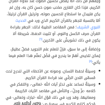
ويُفهم من ذلك أنّه يفضل تحسين الصوت عند تلاوة القرآن
الكريم، فإذا كان القارئ صاحب صوتٍ حَسنٍ كان به، وإن لم
يكن فليبذل ما استطاع لتحسين صوته، وترتيل القرآن ترتيلاً،
أمّا بالنسبة للجهر بالقرآن الكريم الذي ورد في
الحديث
النبوي الشريف
؛ فمن المقاصد الطيبة لذلك: الجهر بقراءة
القرآن صرف الكسل والنوم، أو تثبيت الحفظ، شريطة ألا
يكون في ذلك تشويشٌ على الآخرين.
[٦]
وإضافةً إلى ما سبق، فإنّ لتعلم علم التجويد فضلٌ عظيمٌ،
يُمكن تلخيص أهمّ ما يندرج في فَضْل تعلّم هذا العلم فيما
يأتي:
[٨]
وسيلةٌ لحفظ اللسان، وصونه عن الأخطاء التي تندرج تحت
مُسمّى اللحن الجَلْي عند قراءة القرآن الكريم.
وسيلةٌ تساعد على تدبّر آيات الله -تعالى-، والتفكر في
كلامه -عزّ وجلّ-، والتأمل في مقاصد الآيات الكريمة
ومعانيها، وقد ورد في ذلك قَوْل الله -تبارك وتعالى- في
مُحكم كتابه الكريم في سورة ص:
(كِتَابٌ أَنزَلْنَاهُ إِلَيْكَ