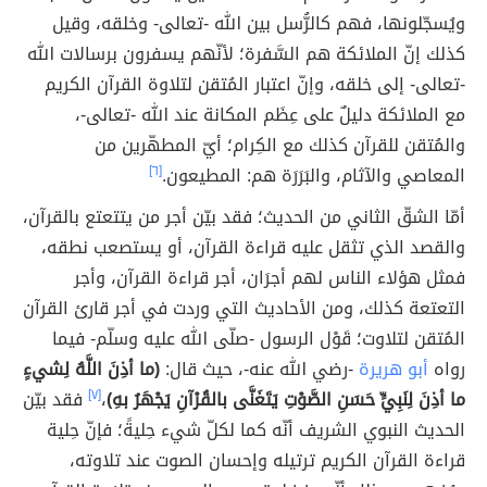
ويُسجّلونها، فهم كالرُّسل بين الله -تعالى- وخلقه، وقيل
كذلك إنّ الملائكة هم السَّفرة؛ لأنّهم يسفرون برسالات الله
-تعالى- إلى خلقه، وإنّ اعتبار المُتقن لتلاوة القرآن الكريم
مع الملائكة دليلٌ على عِظَم المكانة عند الله -تعالى-،
والمُتقن للقرآن كذلك مع الكِرام؛ أيّ المطهّرين من
المعاصي والآثام، والبَرَرَة هم: المطيعون.
[٦]
أمّا الشقّ الثاني من الحديث؛ فقد بيّن أجر من يتتعتع بالقرآن،
والقصد الذي تثقل عليه قراءة القرآن، أو يستصعب نطقه،
فمثل هؤلاء الناس لهم أجرَان، أجر قراءة القرآن، وأجر
التعتعة كذلك، ومن الأحاديث التي وردت في أجر قارئ القرآن
المُتقن لتلاوت؛ قَوْل الرسول -صلّى الله عليه وسلّم- فيما
رواه
أبو هريرة
-رضي الله عنه-، حيث قال:
(ما أذِنَ اللَّهُ لِشيءٍ
ما أذِنَ لِنَبِيٍّ حَسَنِ الصَّوْتِ يَتَغَنَّى بالقُرْآنِ يَجْهَرُ بهِ)
،
[٧]
فقد بيّن
الحديث النبوي الشريف أنّه كما لكلّ شيء حِليةً؛ فإنّ حِلية
قراءة القرآن الكريم ترتيله وإحسان الصوت عند تلاوته،