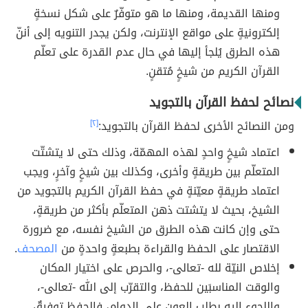
ومنها القديمة، ومنها ما هو متوفّرٌ على شكل نسخةٍ
إلكترونيةٍ على مواقع الإنترنت، ولكن يجدر التنويه إلى أننّ
هذه الطرق يُلجأ إليها في حال عدم القدرة على تعلّم
القرآن الكريم من شيخٍ مُتقنٍ.
نصائح لحفظ القرآن بالتجويد
ومن النصائح الأخرى لحفظ القرآن بالتجويد:
[٢]
اعتماد شيخٍ واحدٍ لهذه المهمّة، وذلك حتى لا يتشتّت
المتعلّم بين طريقةٍ وأخرى، وكذلك بين شيخٍ وآخرٍ، ويجب
اعتماد طريقةٍ معيّنةٍ في حفظ القرآن الكريم بالتجويد من
الشيخ، بحيث لا يتشتت ذهن المتعلّم بأكثر من طريقةٍ،
حتى وإن كانت هذه الطرق من الشيخ نفسه، مع ضرورة
الاقتصار على الحفظ والقراءة بطبعةٍ واحدةٍ من
المصحف
.
إخلاص النيّة لله -تعالى-، والحرص على اختيار المكان
والوقت المناسبَين للحفظ، والتقرّب إلى الله -تعالى-،
واللجوء إليه بطلب العون على الدوام، فالحفظ توفيقٌ