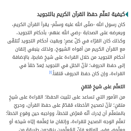
كيفية تعلّم حفظ القرآن الكريم بالتجويد
كان رسول الله -صلّى الله عليه وسلّم- يقرأ القرآن الكريم،
ويعرضه على الصحابة -رضي الله عنهم- بأحكام التجويد،
وكذلك كان القرّاء في كلّ عصرٍ؛ وبقيت أحكام التجويد تُتلقّى
مع القرآن الكريم من أفواه الشيوخ، ولذلك ينبغي إتقان
أحكام التجويد من خلال القراءة على شيخٍ ضابطٍ، بالإضافة
إلى حفظ الحروف؛ لأنّ الخلل في التجويد يُعدّ خللاً في
القراءة، وإن كان حفظ الحروف مُتقناً.
[١]
التعلّم على شيخٍ مُتقنٍ
من الأمور التي تساعد على تثبيت الحفظ؛ القراءة على شيخٍ
متقنٍ؛ لأنّ تصحيح الأخطاء مُقدّمٌ على حفظ القرآن، وحريّ
بالمتعلّم أن يُدرك أنّه مُعرّض للخطأ، وواجبه حين وقوع الخطأ؛
تعلّم الوجه الصحيح للقراءة، وإتقان ما يُعلّمه إيّاه شيخه أو
معلّمه، وفي الواقع فإنّ المُعلّمين ينهجون طريقة من