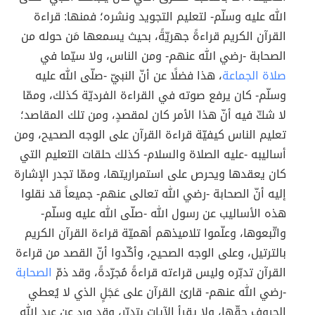
الله عليه وسلّم- لتعليم التجويد ونشره؛ فمنها: قراءة
القرآن الكريم قراءةً جهريّةً، بحيث يسمعها مَن حوله من
الصحابة -رضي الله عنهم- ومن الناس، ولا سيّما في
صلاة الجماعة
، هذا فضلًا عن أنّ النبيّ -صلّى الله عليه
وسلّم- كان يرفع صوته في القراءة الفرديّة كذلك، وممّا
لا شكّ فيه أنّ هذا الأمر كان لمقصدٍ، ومن تلك المقاصد؛
تعليم الناس كيفيّة قراءة القرآن على الوجه الصحيح، ومن
أساليبه -عليه الصلاة والسلام- كذلك حلقات التعليم التي
كان يعقدها ويحرص على استمراريتها، وممّا تجدر الإشارة
إليه أنّ الصحابة -رضي الله تعالى عنهم- جميعاً قد نقلوا
هذه الأساليب عن رسول الله -صلّى الله عليه وسلّم-
واتّبعوها، وعلّموا تلاميذهم أهميّة قراءة القرآن الكريم
بالترتيل، وعلى الوجه الصحيح، وأكّدوا أنّ القصد من قراءة
القرآن تدبّره وليس قراءته قراءةً مُجرّدةً، وقد ذمّ
الصحابة
-رضي الله عنهم- قارئ القرآن على عَجَلٍ الذي لا يُعطي
الحروف حقّها، ولا يقرأ الآيات بتدبّرٍ، وقد ورد عن عبد الله