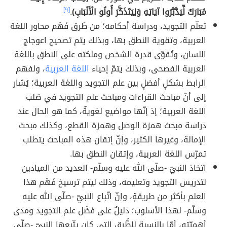
مُبَارَكٌ لِّيَدَّبَّرُوا آيَاتِهِ وَلِيَتَذَكَّرَ أُولُو الْأَلْبَابِ)
.
[٩]
تعلّم التجويد، ودراسة أحكامه؛ من طُرق فَهْم محاور اللغة
العربية، وتقوية النطق بها، وبذلك يتم تصحيح اعوجاج
اللسان، وتُقوّى قدرة الشخص وملكته على النطق باللغة
العربية الفصحى، وبذلك يتمّ إحياء
اللغة العربية
، ولفهم
الرابط بشكلٍ أفضلٍ بين علم التجويد واللغة العربية؛ يُشار
إلى أنّ مباحث القراءات ومباحث علم التجويد في صُلب
اللغة العربية؛ إذ إنّها مواضيع لغويةٌ، كما هو الحال عند
دراسة مبحث همزة الوصل وهمزة القطع، وكذلك مبحث
الإمالة، وغيرها الكثير، وإنّ إتقان هذه المباحث يتطلب
تمرّس اللغة العربية، وإتقان النطق بها.
اتخاذ النبيّ -صلّى الله عليه وسلّم- العديد من الميادين
لتدريس التجويد وتعليمه، وذلك ليتم ترسيخ فَهْم هذا
العلم بأكثر من طريقةٍ، وإنّ اتّباع النبيّ -صلّى الله عليه
وسلّم- لهذا الأسلوب؛ دليلٌ على فَضْل علم التجويد ومدى
أهميّته، أمّا بالنسبة للطُّرق التي كان يتّبعها النبيّ -صلّى