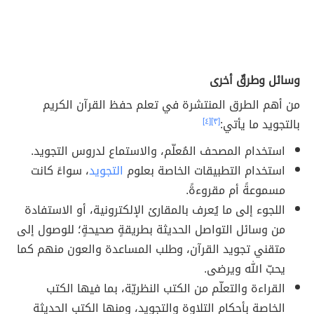
وسائل وطرقٌ أخرى
من أهم الطرق المنتشرة في تعلم حفظ القرآن الكريم
بالتجويد ما يأتي:
[٣]
[٤]
استخدام المصحف المُعلّم، والاستماع لدروس التجويد.
استخدام التطبيقات الخاصة بعلوم
التجويد
، سواءً كانت
مسموعةً أم مقروءةً.
اللجوء إلى ما يُعرف بالمقارئ الإلكترونية، أو الاستفادة
من وسائل التواصل الحديثة بطريقةٍ صحيحةٍ؛ للوصول إلى
متقني تجويد القرآن، وطلب المساعدة والعون منهم كما
يحبّ الله ويرضى.
القراءة والتعلّم من الكتب النظريّة، بما فيها الكتب
الخاصة بأحكام التلاوة والتجويد، ومنها الكتب الحديثة