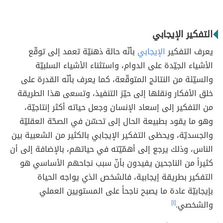
التفكير الإيجابي
يعرف التفكير
الإيجابي
بأنّه حالة ذهنيّة تعمد إلى توقّع
الأشياء الجيّدة على الدوام، واستثناء الأشياء السلبيّة
والسيّئة من النتائج المتوقّعة، كما يعرف بأنّه القدرة على
خلق الأفكار ونقلها إلى حيّز التنفيذ، وتسعى هذا الطريقة
من التفكير إلى إسعاد الإنسان وجعل حياته أكثر إنتاجيّة،
وهو ما يقود بطبيعة الحال إلى تحسّن في الصحّة العقليّة
والجسديّة، ويحظى التفكير الإيجابي بالكثير من الشعبية بين
الناس، وذلك يرجع إلى أهمّيّته في حياتهم، بالإضافة إلى أن
كثيراً من الناجحين يفيدون بأنّ سبب نجاحهم الأساسي هو
التفكير بطريقة إيجابية، فالشخص الذي يواجه الحياة
بإيجابيّة عادة ما يصبح ناجحاً على المستويين العملي
والشخصي.
[١]