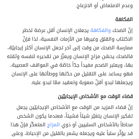
وعدم الامتعاض أو الانزعاج.
الفكاهة
إنّ الضحك
والفكاهة
يجعلان الإنسان أقل عرضة لخطر
الاكتئاب والقلق وغيرها من الأزمات النفسية، لذا فإنّ
ممارسة الضحك من وقت إلى آخر تجعل الإنسان أكثر إيجابيّة،
فالضحك يحسّن مزاج الإنسان ويعزّز من تقديره لنفسه وثقته
بها، ويعتبر الضحم مفيداً جدّاً خاصّة في المواقف العصيبة،
فهو يساعد على التقليل من حدّتها ووطأتها على الإنسان
ويجعلها تبدو أقلّ صعوبة وتعقيد ممّا تبدو عليه.
قضاء الوقت مع الأشخاص الإيجابيّين
إنّ قضاء المزيد من الوقت مع الأشخاص الإيجابيّين يجعل
تفكير الإنسان يتغيّر شيئاً فشيئاً، فعندما يكون الشخص
محاطاً بالأشخاص السلبيين أو ذوي
المزاج
المتعكّر فإنّ هذا
قد يؤثّر سلباً عليه ويجعله يشعر بالقليل من الإحباط، وعلى