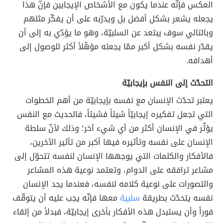
العكس فإنّه عندما يكون مع الأشخاص الإيجابين فإنّ هذا
يجعله يشعر بشكل أفضل بل ويدرّبه على أن يفكّر مثلهم
وبالتالي سوف يبتعد عن السلبيّة، وهو ما يؤدّي به إلى أن
يقدّر نفسه بشكل أكبر ممّا يجعله مؤهّلاً أكثر للوصول إلى
أهدافه.
التحدّث إلى النفس بإيجابيّة
يعتبر تحدّث الإنسان مع نفسه بإيجابيّة من أهم الخطوات
التي تجعل تفكيره إيجابيّاً شيئاً فشيئاً، فالحديث مع النفس
يؤثّر في الإنسان أكثر من أي شيء آخر؛ وذلك لأنّ سلطة
الإنسان على نفسه وتأثيره فيها أكبر من تأثير الآخرين،
فالأفكار والكلمات التي يوجهها الإنسان لنفسه تتحوّل إلى
مشاعر ترافقه على الدوام، وتعتمد نوعية هذه المشاعر
والتصورات على نوعية كلامه لنفسه، فعندما يجد الإنسان
نفسه يتحدّث بطريقة
سلبية
معها فإنّه يجب عليه أن يتوقّف
فوراً وأن يستبدل هذه الأفكار بأخرى إيجابيّة، فبدلاً من إلقاء