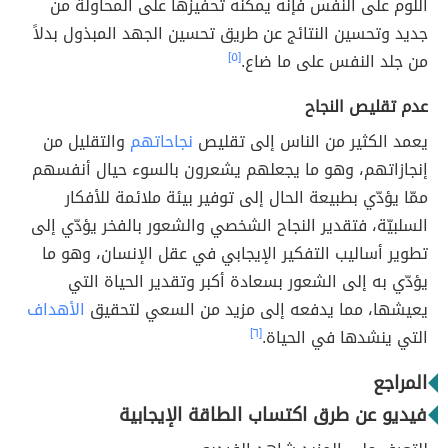
اللوم على النفس فإنّه يمكنه تحفيزها على المحاولة من
جديد وتحسين النتائج عن طريق تحسين الجهد المبذول بدلاً
من جلد النفس على ما ضاع.
[٥]
عدم تقليص النجاح
يعمد الكثير من الناس إلى تقليص
نجاحاتهم
والتقليل من
إنجازاتهم، وهو ما يجعلهم يشعرون بالسوء حيال أنفسهم
ممّا يؤدّي بطبيعة الحال إلى توفير بيئة ملائمة للأفكار
السلبيّة، فتقدير النجاح الشخصي والشعور بالفخر يؤدّي إلى
تطوير أساليب التفكير الإيجابي في عقل الإنسان، وهو ما
يؤدّي به إلى الشعور بسعادة أكبر وتقدير الحياة التي
يعيشها، مما يدفعه إلى مزيد من السعي لتحقيق
الأهداف
التي ينشدها في الحياة.
[٦]
المراجع
فيديو عن طرق اكتساب الطاقة الإيجابية