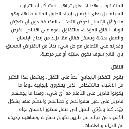
المتفائلون، وهذا لا يعني تجاهل المشاكل أو التجارب
السيئة، بل يعني الإيمان بإيجاد الحلول المناسبة لها، وهو
ما يؤهّل الإنسان لخوض التحدّيات المختلفة دون أن يتعرّض
لنوبات القلق المؤذية، فالتفاؤل يقوم على اقتناص الفرص
والعمل بجدّية وبشكل فعّال ممّا يزيد من إبداع الإنسان
وقدرته على التعامل مع كل شيء بدلاً من الافتراض المسبق
بأن النائج سوف تكون سلبيّة أو غير مرضية.
التقبّل
يقوم التفكير الإيجابيّ أيضاً على التقبّل، ويشمل هذا الكثير
من الأشياء، فالأشخاص الذين يفكرون بإيجابية دوماً ما
يكونوا قادرين على التأقلم مع أيّ شيء، وهذا ما يجعلهم
قادرين على تقبل هفواتهم وأخطائهم والتعلّم منها بشكل
جيّد، كما ويؤدّي التقبل إلى صقل منظور الإنسان تجاه
الأشياء من حوله، عن طريق تكوين تصوّرات ومفاهيم جديدة
عن الحياة والعلاقات.