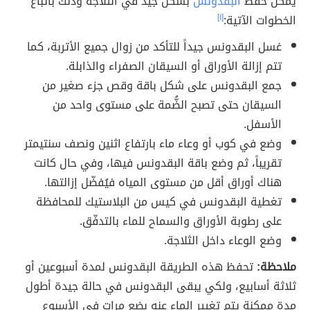
يمكن حفظ
البقدونس
بشكل جيد في الثلّاجة وذلك باتّباع
الخطوات الآتية:
[١]
غسل البقدونس جيداً للتأكد من زوال جميع الأتربة، كما
تتم إزالة الأوراق أو السيقان الصفراء والذابلة.
جمع البقدونس على شكل باقة وقص جزء صغير من
السيقان حتى تصبح الضُّمة على مستوى واحد من
الأسفل.
وضع في كوب أو وعاء ماء بارتفاع اثنين ونصف سنتيمتر
تقريباً، ثم وضع باقة البقدونس فيها، وفي حال كانت
هناك أوراق أقل من مستوى المياه فيُفضّل إزالتها.
تغطية البقدونس في كيس من البلاستيك للمحافظة
على رطوبة الأوراق والسماح للماء بالتدفّق.
وضع الوعاء داخل الثلاجة.
ملاحظة:
تحفظ هذه الطريقة البقدونس لمدة أسبوعين أو
ثلاثة أسابيع، ولكي يبقى البقدونس في حالة جيدة أطول
مدة ممكنة يتم تغيير الماء عنه بضع مرات في الأسبوع