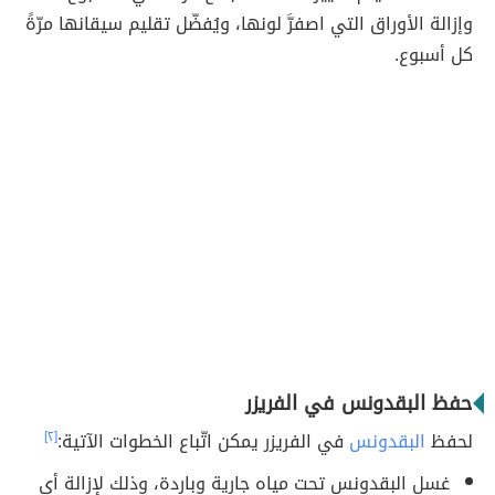
وإزالة الأوراق التي اصفرَّ لونها، ويُفضّل تقليم سيقانها مرّةً
كل أسبوع.
حفظ البقدونس في الفريزر
لحفظ
البقدونس
في الفريزر يمكن اتّباع الخطوات الآتية:
[٢]
غسل البقدونس تحت مياه جارية وباردة، وذلك لإزالة أي