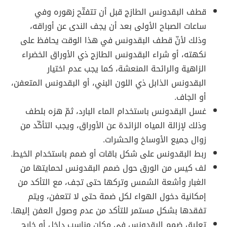
قطف البقدونس الطازج قبل أن تتفتّح زهوره وفي
ساعات الصباح الأولى بعد أن يجف الندى عن أوراقه،
وذلك لأنّ قطف البقدونس في هذا الوقت يحافظ على
نكهته، أو شراء البقدونس الطازج ذي الأوراق الخضراء
الزاهية والرائحة المنعشة، كما يجب عدم اختيار
البقدونس الذابل ذي اللون البني، أو البقدونس المتعفن،
أو الجاف.
غسل البقدونس باستخدام الماء البارد، ثمّ هزه بلطف
وذلك لإزالة المياه الزائدة عن الأوراق، ويجب التأكّد من
زوال جميع الأوساخ والحشرات.
ربط البقدونس على شكل باقات أو ضمم باستخدام الخيط.
لف كيس من الورق حول ضمم البقدونس لحمايتها من
الغبار وأشعة الشمس وتركها حتى تجف، مع التأكد من
إمكانية دخول الهواء لكل ضمة حتى لا تتعفن، ويتم
تفقدها بشكل مستمر للتأكد من عدم وصول العفن إليها.
تعليق ضمم البقدونس في مكان مناسب داخل أو خارج