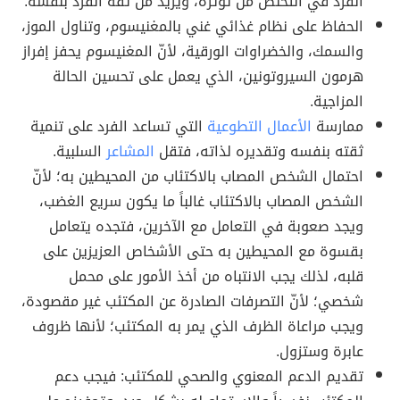
الفرد في التخلص من توتره، ويزيد من ثقة الفرد بنفسه.
الحفاظ على نظام غذائي غني بالمغنيسوم، وتناول الموز،
والسمك، والخضراوات الورقية، لأنّ المغنيسوم يحفز إفراز
هرمون السيروتونين، الذي يعمل على تحسين الحالة
المزاجية.
ممارسة
الأعمال التطوعية
التي تساعد الفرد على تنمية
ثقته بنفسه وتقديره لذاته، فتقل
المشاعر
السلبية.
احتمال الشخص المصاب بالاكتئاب من المحيطين به؛ لأنّ
الشخص المصاب بالاكتئاب غالباً ما يكون سريع الغضب،
ويجد صعوبة في التعامل مع الآخرين، فتجده يتعامل
بقسوة مع المحيطين به حتى الأشخاص العزيزين على
قلبه، لذلك يجب الانتباه من أخذ الأمور على محمل
شخصي؛ لأنّ التصرفات الصادرة عن المكتئب غير مقصودة،
ويجب مراعاة الظرف الذي يمر به المكتئب؛ لأنها ظروف
عابرة وستزول.
تقديم الدعم المعنوي والصحي للمكتئب: فيجب دعم