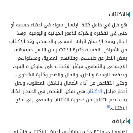
الاكتئاب
هو خلل في كامل كتلة الإنسان سواء في أعضاء جسمه أو
حتى في تفكيره ونظرته للأمور الحياتية واليومية، وهذا
الخلل يفقد الإنسان اتّزانه النفسي والجسدي. يعّد الاكتئاب
من الأمراض النفسية كثيرة الانتشار بين الناس جميعهم،
بغض النظر عن جنسهم، وفئاتهم العمرية، ومستواهم
الاجتماعي والثقافي، فيؤثّر الاكتئاب على سلوكيات الفرد،
ويدفعه للوحدة وللحزن، والملل والضجر وكثرة الشكوى،
وحتى التقاعص عن آداء الأعمال بالشكل المطلوب، ولعل
أخطر مراحل
الاكتئاب
هي تفكير الشخص في الانتحار، لذلك
يجب عدم التقليل من خطورة الاكتئاب والسعي إلى علاج
الاكتئاب.
[١]
أعراضه
إضافة إلى ما تمّ ذكره سابقاً من أعراض للاكتئاب، فإنّ له