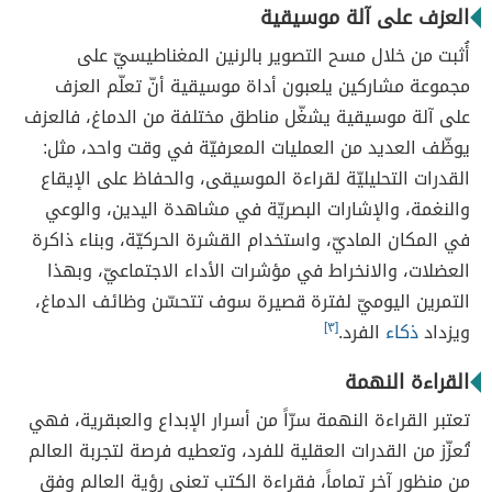
العزف على آلة موسيقية
أُثبت من خلال مسح التصوير بالرنين المغناطيسيّ على
مجموعة مشاركين يلعبون أداة موسيقية أنّ تعلّم العزف
على آلة موسيقية يشغّل مناطق مختلفة من الدماغ، فالعزف
يوظّف العديد من العمليات المعرفيّة في وقت واحد، مثل:
القدرات التحليليّة لقراءة الموسيقى، والحفاظ على الإيقاع
والنغمة، والإشارات البصريّة في مشاهدة اليدين، والوعي
في المكان الماديّ، واستخدام القشرة الحركيّة، وبناء ذاكرة
العضلات، والانخراط في مؤشرات الأداء الاجتماعيّ، وبهذا
التمرين اليوميّ لفترة قصيرة سوف تتحسّن وظائف الدماغ،
ويزداد
ذكاء
الفرد.
[٣]
القراءة النهمة
تعتبر القراءة النهمة سرّاً من أسرار الإبداع والعبقرية، فهي
تُعزّز من القدرات العقلية للفرد، وتعطيه فرصة لتجربة العالم
من منظور آخر تماماً، فقراءة الكتب تعني رؤية العالم وفق