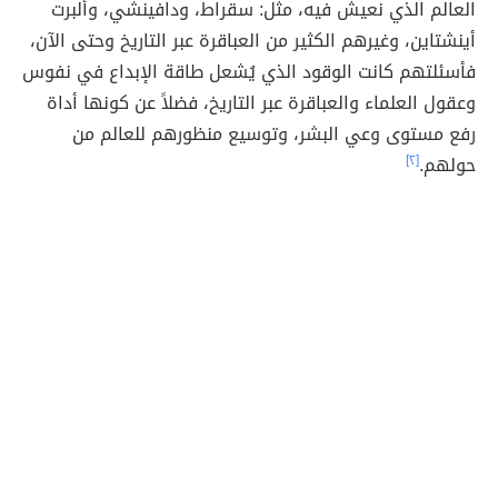
العالم الذي نعيش فيه، مثل: سقراط، ودافينشي، وألبرت
أينشتاين، وغيرهم الكثير من العباقرة عبر التاريخ وحتى الآن،
فأسئلتهم كانت الوقود الذي يُشعل طاقة الإبداع في نفوس
وعقول العلماء والعباقرة عبر التاريخ، فضلاً عن كونها أداة
رفع مستوى وعي البشر، وتوسيع منظورهم للعالم من
حولهم.
[٢]