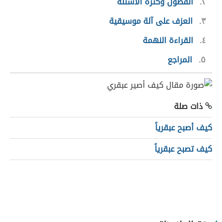
٢
الفضول وكثرة الأسئلة
٣
العزف على آلة موسيقية
٤
القراءة النهمة
٥
المراجع
ذات صلة
كيف أصبح عبقرياً
كيف تصبح عبقرياً