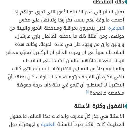
دقة الملاحظة
يميل البشر إلى عدم الانتباه للأمور التي تجري حولهم إذا
أصبحت مألوفة لهم بسبب تكرارها وثباتها، على عكس
العباقرة
الذين يتميزون بمراقبة وملاحظة الأمور والبيئة من
حولهم، ومن أمثلة ذلك ما لاحظه العالمان باري مارشال،
وروبين وارن من وجود خلل في مادة الخزعة، وكانت هذه
الملاحظة سبباً في أن يعرف العالم أن البكتيريا تسبّب معظم
قرحة المعدة، فلأنهما عالمان اعتمدا على الملاحظة
والمراقبة بدلاً من التسليم للافتراضات السابقة التي كانت
تنفي فكرة أنّ القرحة جرثومية، فبذلك الوقت كان يعتقد أنّ
البكتيريا لا تستطيع أن تنمو في بيئة ذات درجة حموضة
منخفضة كالمعدة.
[١]
الفضول وكثرة الأسئلة
الأسئلة هي جذر كلّ معارف وإبداعات هذا العالم، فالعقول
العظيمة كانت الأكثر طرحاً للأسئلة
العلمية
والجوهريّة حول