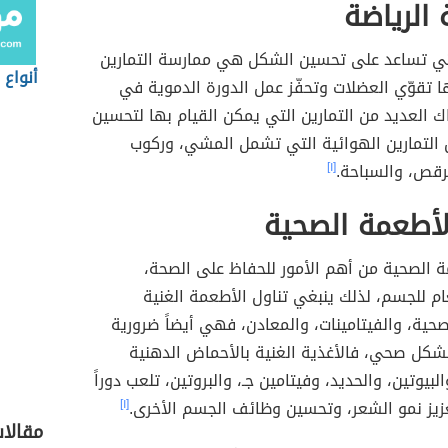
الرياضة
لتي تساعد على تحسين الشكل هي ممارسة التمارين
أنواع 
ها تقوّي العضلات وتحفّز عمل الدورة الدموية في
 العديد من التمارين التي يمكن القيام بها لتحسين
 التمارين الهوائية التي تشمل المشي، وركوب
لرقص، والسباحة.
[١]
لأطعمة الصحية
ة الصحية من أهم الأمور للحفاظ على الصحة،
م للجسم، لذلك ينبغي تناول الأطعمة الغنية
صحية، والفيتامينات، والمعادن، فهي أيضاً ضرورية
شكل صحي، فالأغذية الغنية بالأحماض الدهنية
يغا 3)، والبيوتين، والحديد، وفيتامين جـ، والبروتين، تلعب دوراً
زيز نمو الشعر، وتحسين وظائف الجسم الأخرى.
[١]
مقالات