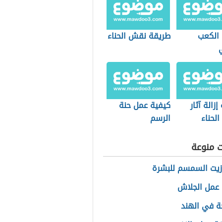
 الكعب
طريقة نقش الحناء
إزالة آثار
كيفية عمل حنة
لحناء
الرسم
ت منوعة
زيت السمسم للبشرة
عمل الجلاش
ة في الهند