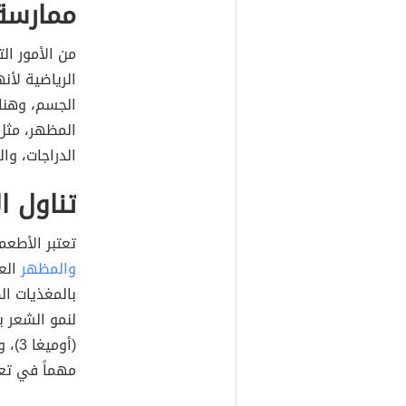
ممارسة 
من الأمور ا
الرياضية لأن
الجسم، وهناك
المظهر، مثل
الدراجات، وا
تناول ا
تعتبر الأطعم
والمظهر
العا
بالمغذيات ال
لنمو الشعر ب
(أوم
مهماً في تع