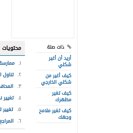
ذات صلة
محتويات
أريد أن أغير
١
ممارسة 
شكلي
٢
تناول ا
كيف أغير من
شكلي الخارجي
٣
المحاف
كيف تغير
٤
تغيير 
مظهرك
٥
تغيير 
كيف تغير ملامح
وجهك
٦
المراجع