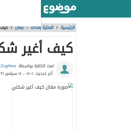
أكبر موقع عربي بالعالم
الرئيسية
/
العناية بالذات
،
جمال
/
كيف 
كيف أغير شك
 Zoghbor
تمت الكتابة بواسطة:
آخر تحديث:
٠٨:٠١ ، ١٤ سبتمبر ٢٠٢١