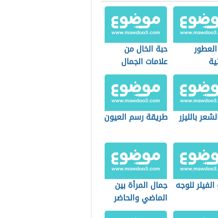
العطور
حبة الخال من
ية
علامات الجمال
لشعر بالليزر
طريقة رسم العيون
الفيلر للوجه
جمال المرأة بين
الماضي والحاضر