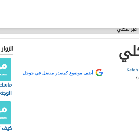
أغير شكلي
لي
الزوار
Kefah
أضف موضوع كمصدر مفضل في جوجل
ماسك ا
الوجه
كيف ت