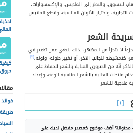
هاب للتسوق، والنظر إلى الملابس، والإكسسوارات،
ت التجارية، واختيار الألوان المناسبة، وقطع الملابس
احذية
العالي
سريحة الشعر
جزءاً لا يتجزأ من المظهر، لذلك ينبغي عمل تغيير في
، كتمشيطه للجانب الآخر، أو تغيير طوله، ولونه،
[٣]
كيفية 
الذكر أنّه من الضروري العناية بالشعر للحفاظ على
حروق ا
ام منتجات العناية بالشعر المناسبة لنوعه، وإعداد
 علاجية للشعر.
مقالا
فوائد 
طريقة 
السياح
محتوانا؟ أضف موضوع كمصدر مفضل لديك على