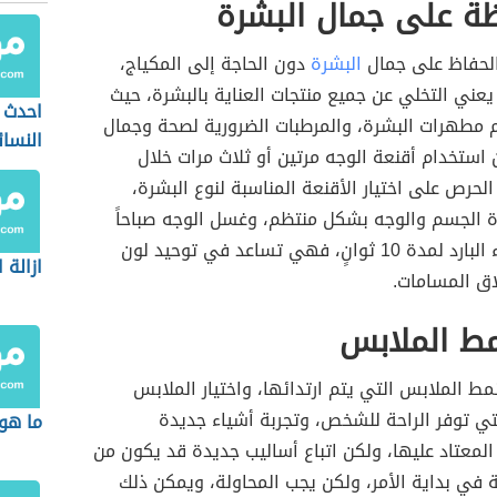
ظة على جمال البشرة
لحفاظ على جمال
البشرة
دون الحاجة إلى المكياج،
يعني التخلي عن جميع منتجات العناية بالبشرة، حيث
احدث 
 مطهرات البشرة، والمرطبات الضرورية لصحة وجمال
النسائ
 استخدام أقنعة الوجه مرتين أو ثلاث مرات خلال
الحرص على اختيار الأقنعة المناسبة لنوع البشرة،
 الجسم والوجه بشكل منتظم، وغسل الوجه صباحاً
ومساءً بالماء البارد لمدة 10 ثوانٍ، فهي تساعد في توحيد لون
ازالة ا
اق المسامات.
مط الملابس
ط الملابس التي يتم ارتدائها، واختيار الملابس
تي توفر الراحة للشخص، وتجربة أشياء جديدة
ما هو 
لمعتاد عليها، ولكن اتباع أساليب جديدة قد يكون من
ة في بداية الأمر، ولكن يجب المحاولة، ويمكن ذلك