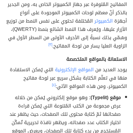
المفاتيح المُتوفرة عبر جهاز الكمبيوتر الخاص به، ومن الجدير
بالذكر أنّ معظم لوحات الكمبيوتر الموجودة على أنواع
أجهزة
الكمبيوتر
المُختلفة تحتوي على نفس النمط من توزيع
الأزرار عليها، ويُعرف هذا النمط الشائع بنمط (QWERTY)،
وسُمّي بذلك نسبةً إلى الأحرف الأولى من السطر الأول في
الزاوية العليا يسار من لوحة المفاتيح.
[٣]
الاستعانة بالمواقع المتخصصة
يوجد العديد من
المواقع الإلكترونية
التي يُمكن الاستفادة
منها في تعلّم الكتابة بشكل سريع عبر لوحة مفاتيح
الكمبيوتر، ومن هذه المواقع الآتي:
[٤]
موقع (Typelit):
وهو موقع إلكتروني يُمكن من خلاله
عرض مجموعة من الكتب المُتنوعة التي يُمكن قراءة
صفحاتها ثمّ كتابة محتوى تلك الصفحات، حيث يظهر عند
اختيار الكتاب عدد صفحاته، ويظهر نافذة تحريرية تُمكّن
المُستخدِم من بدء كتابة تلك الصفحات، ويعرض الموقع