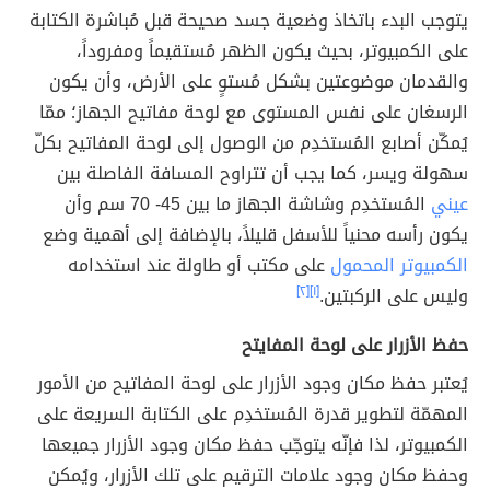
يتوجب البدء باتخاذ وضعية جسد صحيحة قبل مُباشرة الكتابة
على الكمبيوتر، بحيث يكون الظهر مُستقيماً ومفروداً،
والقدمان موضوعتين بشكل مُستوٍ على الأرض، وأن يكون
الرسغان على نفس المستوى مع لوحة مفاتيح الجهاز؛ ممّا
يُمكّن أصابع المُستخدِم من الوصول إلى لوحة المفاتيح بكلّ
سهولة ويسر، كما يجب أن تتراوح المسافة الفاصلة بين
عيني
المُستخدِم وشاشة الجهاز ما بين 45- 70 سم وأن
يكون رأسه محنياً للأسفل قليلاً، بالإضافة إلى أهمية وضع
الكمبيوتر المحمول
على مكتب أو طاولة عند استخدامه
وليس على الركبتين.
[١]
[٢]
حفظ الأزرار على لوحة المفايتح
يُعتبر حفظ مكان وجود الأزرار على لوحة المفاتيح من الأمور
المهمّة لتطوير قدرة المُستخدِم على الكتابة السريعة على
الكمبيوتر، لذا فإنّه يتوجّب حفظ مكان وجود الأزرار جميعها
وحفظ مكان وجود علامات الترقيم على تلك الأزرار، ويُمكن