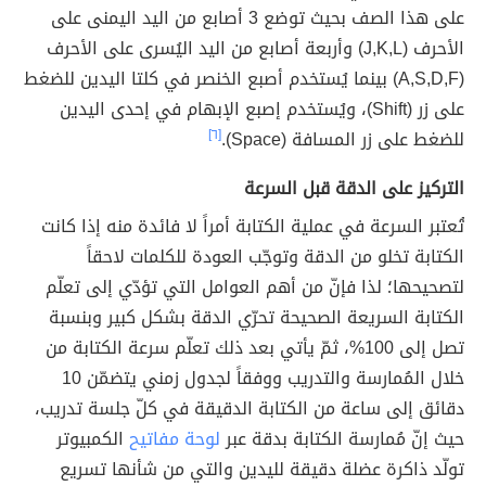
على هذا الصف بحيث توضع 3 أصابع من اليد اليمنى على
الأحرف (J,K,L) وأربعة أصابع من اليد اليُسرى على الأحرف
(A,S,D,F) بينما يُستخدم أصبع الخنصر في كلتا اليدين للضغط
على زر (Shift)، ويُستخدم إصبع الإبهام في إحدى اليدين
للضغط على زر المسافة (Space).
[٦]
التركيز على الدقة قبل السرعة
تُعتبر السرعة في عملية الكتابة أمراً لا فائدة منه إذا كانت
الكتابة تخلو من الدقة وتوجّب العودة للكلمات لاحقاً
لتصحيحها؛ لذا فإنّ من أهم العوامل التي تؤدّي إلى تعلّم
الكتابة السريعة الصحيحة تحرّي الدقة بشكل كبير وبنسبة
تصل إلى 100%، ثمّ يأتي بعد ذلك تعلّم سرعة الكتابة من
خلال المُمارسة والتدريب ووفقاً لجدول زمني يتضمّن 10
دقائق إلى ساعة من الكتابة الدقيقة في كلّ جلسة تدريب،
حيث إنّ مُمارسة الكتابة بدقة عبر
لوحة مفاتيح
الكمبيوتر
تولّد ذاكرة عضلة دقيقة لليدين والتي من شأنها تسريع