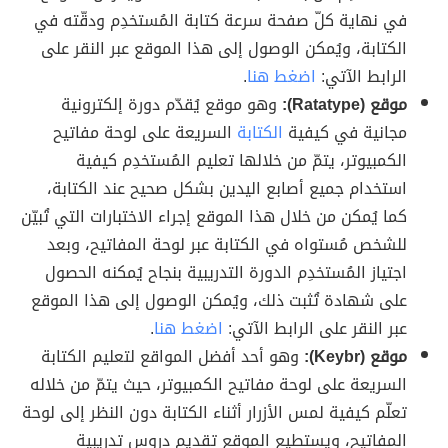
في نهاية كلّ صفحة سرعة كتابة المُستخدِم ودقّته في
الكتابة، ويُمكن الوصول إلى هذا الموقع عبر النقر على
الرابط الآتي:
اضغط هنا
.
موقع (Ratatype):
وهو موقع يُقدّم دورة إلكترونية
مجانية في كيفية
الكتابة
السريعة على لوحة مفاتيح
الكمبيوتر، يتمّ من خلالها تعليم المُستخدِم كيفية
استخدام جميع أصابع اليدين بشكل صحيح عند الكتابة،
كما يُمكن من خلال هذا الموقع إجراء الاختبارات التي تُبيّن
للشخص مُستواه في الكتابة عبر لوحة المفاتيح، وبعد
اجتياز المُستخدِم الدورة التدريبية بنجاح يُمكنه الحصول
على شهادة تُثبت ذلك، ويُمكن الوصول إلى هذا الموقع
عبر النقر على الرابط الآتي:
اضغط هنا
.
موقع (Keybr):
وهو أحد أفضل المواقع لتعليم الكتابة
السريعة على لوحة مفاتيح الكمبيوتر، حيث يتمّ من خلاله
تعلّم كيفية لمس الأزرار أثناء الكتابة دون النظر إلى لوحة
المفاتيح، ويستطيع الموقع تقديم دروس تدريبية