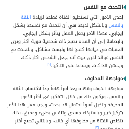
التحدث مع النفس
إحدى الأمور التي تستطيع الفتاة فعلها لزيادة
الثقة
بالنفس
وبالشكل لديها هي أن تتحدث مع نفسها بشكل
إيجابي، فهذا الأمر يجعل العقل يتأثر بشكل إيجابي،
بالإضافة إلى أن الفتاة تصبح ذات شخصية قوية أكثر وترى
العقبات في حياتها كتحدٍ لها وليست مشاكل، وللتحدث مع
النفس فوائد أخرى حيث أنه يجعل الشخص اكثر ذكاءً،
ويحسّن الذاكرة، ويساعد على التركيز.
[٢]
مواجهة المخاوف
مواجهة الخوف وقهره يعد أمراً هاماً جداً لاكتساب الثقة
بالنفس، ويكون ذلك من خلال التفكير في أكثر الأمور
المخيفة وتخيل أسوأ احتمال قد يحدث، ويجب فعل هذا الأمر
بتركيز كبير وباسترخاء جسدي وتنفس بطيء وعميق، بذلك
تتخلص الفتاة من مخاوفها أيٍ كانت، وبالتالي تصبح أكثر
راحة وهدوء.
[٢]