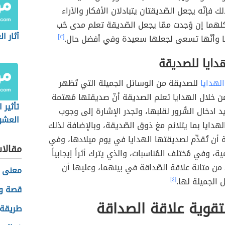
ك فإنّه يجعل الصّديقتان يتبادلان الأفكار والاَراء
هما إن وُجدت ممّا يجعل الصّديقة تعلم مدى حُب
آثار ا
 وأنّها تسعى لجعلها سعيدة وفي أفضل حال.
[٣]
دايا للصديقة
الهدايا
للصديقة من الوسائل الجميلة التي تُظهر
ومن خلال الهدايا تعلم الصديقة أنّ صديقتها مُهتمة
تأثير 
ريد ادخال السُّرور لقلبها، وتجدر الإشارة إلى وجوب
العشو
الهدايا بما يتلائم مغ ذوق الصّديقة، وبالإضافة لذلك
الأفرا
أن تُقدِّم لصديقتها الهدايا في يوم ميلادها، وفي
مقالا
مية، وفي مُختلف المُناسبات، والذي يترك أثراً إيجابياً
 من متانة علاقة الصّداقة في بينهما، وعليها أن
معنى ا
 الجميلة لها.
[٤]
قصة و
تقوية علاقة الصداقة
طريقة 