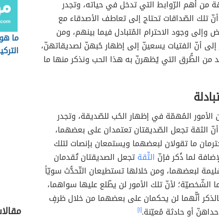
قة من أهم الرّوابط التي تدخل في حياته، وتجدر
أنّ تلك الصّداقات تحتاج إلى تعاطف الأصدقاء مع
وإلى وجود الاحترام المُتبادل فيما بينهم، ومن
ما هو
كر إلى أنّ الفتيات يسعينّ إلى إظهار حُبهنّ لصديقاتهنّ،
التركيز
 من الطُّرق التي يُظهرنّ به هذا الحب ونذكر منها ما
بادلة
ن الأمور المُهمّة في إظهار الحُب للصّديقة، وتجدر
أنّ الثقة تجعل الصّديقتان تعتمدان على بعضهما،
ترمان ما تقولان لبعضهما ويستمعان بإنصات لتلك
إضافة لما ذُكر فإنّ
الثّقة
تجعل الصديقتان تُقدمان
ليمة لبعضهما، ومن خلالها تستطيعان التّحدُّث سويّاً
الشّخصيّة؛ لأنّ تلك الأمور لن يطّلع عليها سواهما،
الذكر أنّّهما لن يحكمان على بعضهما من خلال ظرفٍ
مقالا
اهنّ أو حادثة مُعيّنة.
[١]