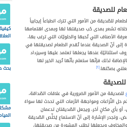
عام للصديقة
الطعام للصّديقة من الأمور التي تترك انطباعاً إيجابياً
كيفية
خلاله تشعر بمدى حُب صديقتها لها وبمدى اهتمامها
العلاق
رفة الأصناف التي تُحبها والحلويّات التي ترغب بها،
ة إلى أنّ الصديقة عندما تُقدم الطعام لصديقتها في
 استثنائيّة عندها يجعلها تعتمد عليها وسيزداد
الإضافة لذلك فإنّها ستعلم بأنّها تُريد الخير لها
بحث ح
عتني بصحّتها.
[٢]
 للصديقة
للصديقة من الأمور الضرورية في علاقات الصّداقة،
م حل النِّزاعات ومواجهة الأزمات التي تحدث لها سواءً
مشكل
 أو بأي مكانٍ اَخر، ويجعل الصّديقتان تدعمان
المياه
، وتجدر الإشارة إلى أنّ الاستماع يُخلِّص الصّديقة
المخاوف ويجعلها تطلب المشورة من صديقتها،