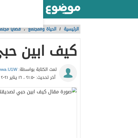
أكبر موقع عربي بالعالم
الرئيسية
/
الحياة والمجتمع
،
قضايا مجتم
كيف ابين حب
wwa.U1W
تمت الكتابة بواسطة:
آخر تحديث:
٢١:٥٠ ، ١٦ يناير ٢٠٢١