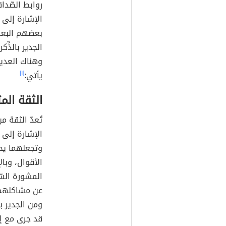
روابط الصّدا
الإشارة إلى 
بعضهم البعض 
الجدير بالذِّ
وهناك العديد
يأتي:
[١]
الثقة المت
تُعدّ الثقة م
الإشارة إلى 
وتجعلهما يح
الأقوال، وبال
المشورة السّ
عن مشاكلهما 
ومن الجدير ب
قد جرى مع إحد