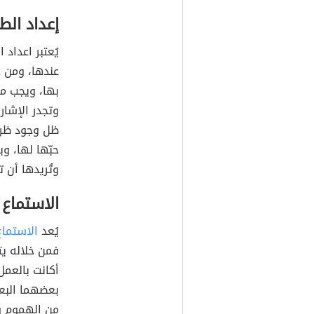
إعداد الط
يُعتبر اعداد 
عندها، ومن 
بها، ويجب مع
وتجدر الإشار
ظل وجود ظروف
حبّها لها، وب
وتُريدها أن ت
الاستماع
يُعد
الاستماع
فمن خلاله يت
أكانت بالعمل،
بعضهما البعض
من الهموم و