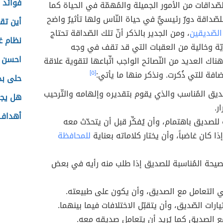
فوائد ا
الصّداقات من الأمور الجميلة والمُهمّة في الحياة كما
لصّداقة دورٌ رئيسيٌّ في حياة النّاس ولها تأثيرٌ واضح
أين تق
لصّديقين
، ومن الجدير بالذكر أنّ تلك الصّداقة تحتاج
نظام غ
يّة وخالية من العقبات التي قد تقف في وجه
احسن ح
ناك العديد من النّصائح الواجب اتِّباعها لتقوية علاقة
ضافة للتي ذُكرت. ونذكر منها ما يأتي:
[٥]
حلى بد
صّديق المُناسب والذي يقوم بتقديره وإلهامه والتّرحيب
هل يجب
ر.
أهداف 
للصديق باهتمام، وأن يُفكِّر قبل أن يتحدّث معه
ا كان غاضباً، وأن يختار كلاماته بعناية
للمحافظة
ّصيحة المُناسبة للصديق إذا طلب منه رأيه في بعض
 التعامل مع الصديق، وأن يكون على طبيعته.
يارات الصّديق، وأن يتقبّل الاختلافات فيما بينهما.
ع الصديق كما يُريد أن يتعامل صديقه معه.