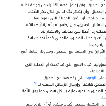
مع الصديق، وأن يُحاول فهم الأشياء من وجهة نظره.
ى الصديق، وأن يُظهر حبُّه له من خلال ذكر الصِّفات
لتي يمتلكها أو الأمور الجميلة التي يقوم بها.
عن الامتنان للصديق، وأن يُظهر له بأنّه يُقدِّر صداقته.
بخطئه إذا أخطأ بحق صديقه والاعتذار له.
عن زلّات وأخطاء الصديق، والمضي قُدماً نحو صداقة
اية جديدة.
التّوازن في العلاقة مع الصديق، ومحاولة إضافة أمور
.
مسؤولية اتجاه الأمور التي قد تحدث أو الخُطط التي
 الأصدقاء.
ة على
الوعود
التي يقطعها مع الصديق.
بالصديق هاتفيّاً، وإرسال الرّسائل الجميلة له.
[٦]
 الصديق والتّعرف عليه بشكلٍ أفضل، مما يُعزَّز الثّقة
ا.
ّواريخ المُهمة للصديق كيوم ميلاده أو أي تاريخ مُميّز