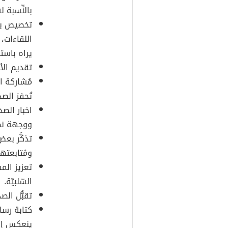
بالنِّسبة 
تخصيص بع
اللقاءات، 
يراه باستم
تقديم الأ
مُشاركة ا
تُحفز الص
اخبار الص
ووجهة نظ
تذكُّر بع
ومُتابعته
تعزيز الم
السّلبيّة.
تقبُّل ال
كتابة رسا
ينعكس إيج