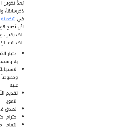
يُعدُّ تكوين 
ذكرسابقاً، ول
في
شخصيّة ا
لأن تُصبح قو
الصّديقين، وه
الصّداقة بالإ
اختيار ال
به باستمرا
الاستجابة 
وخصوصاً إذ
عليه.
تقديم الن
الأمور.
الصدق في
احترام اخت
التعامل م