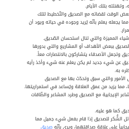
له، وتهنئته بتلك الأيام.
ض الوقت لقضائه مع الصديق والتّخطيط لتلك
مما يجعله يعلم بأنّه يُريد وجوده في حياته ويود أن
رار.
شياء المميزة والتي تنال استحسان الصّديق.
لصديق ببعض الأهداف أو المشاريع والتي بدورها
ديق وتجعل الأصدقاء يتشاركون بالانتصارات معاً.
ديق عن شيء جديد لم يكن يعلم عنه شيء وأخذ رأيه
ره به.
ض الأمور والتي سبق وتحدّث بها مع الصديق
ا، مما يزيد من عمق العلاقة ويُساعد في استمراريتها.
شاعر الإيجابية مع الصديق وطرد المشاعر والطّاقات
صديق كما هو عليه.
ئل الشُّكر للصديق إذا قام بفعل شيء جميل مما
ابياً على علاقة صداقتهما، ويرى بأنّه
صديق