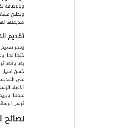
وبالإضافة لذل
ويحلان مشاكل
صديقتها لها
تقديم اله
يُعتبر تقديم
حُبّها لها، 
بها وأنّها تُ
حُسن اختيار 
على الصديقة 
الأعياد الرّس
عندها، ويزيد
تُرسل الرسائل
نصائح ل