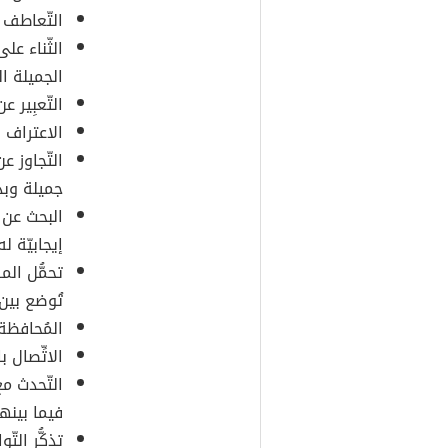
التّعاطف 
الثّناء عل
الجميلة ا
التّعبِير 
الاعتراف 
التّجاوز 
جميلة وبد
البحث عن 
إيجابيّة له
تحمُّل ال
تُوضع بين
المُحافظ
الاتِّصال 
التّحدث مع
فيما بينهم
تذكُّر الت