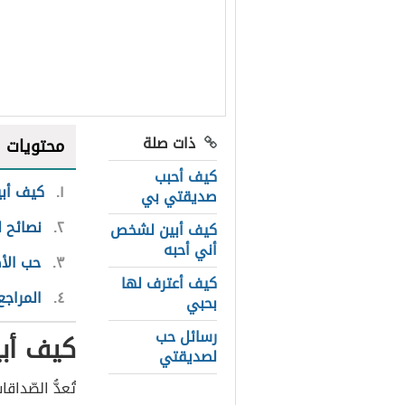
ذات صلة
محتويات
كيف أحبب
١
كيف أب
صديقتي بي
٢
نصائح ل
كيف أبين لشخص
أني أحبه
٣
حب الأ
كيف أعترف لها
٤
المراجع
بحبي
رسائل حب
كيف أب
لصديقتي
تُعدُّ الصّدا