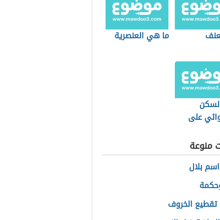
لعنف
ما هي العنصرية
السكن
ائي على
د
ت منوعة
سم بلال
حكمة
تقطيع الخروف