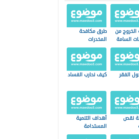
 الخروج من
طرق مكافحة
ات السامة
المخدرات
ول الفقر
كيف نحارب الفساد
ة نقص
أهداف التنمية
المستدامة