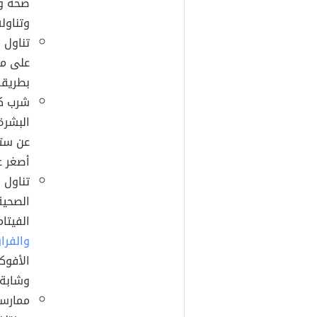
صحة و
وتناول
تناول 
على مج
بطريقة
شرب كم
البشرة
عن ستة
أصغر عم
تناول 
الصحية
الفيتا
والفرا
الأفوك
وشابة.
ممارسة