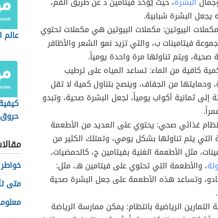
جمال
البشرة
، حيث يُؤخذ فيتامين د عن طريق الفم،
ه يجعل البشرة شبابية.
مكملات البيوتين: مكملات البيوتين هي مكملات تحتوي
عالم ا
موعة فيتامينات ب، والتي تزيد نمو الشعر والأظافر
 صحية، ويتم تناولها مرة واحدة يومياً.
ية كافية من الماء: تساعد المياه على ترطيب
، وحمايتها من الجفاف، وينصح بتناول كمية لا تقل
 إلى ثمانية أكواب يومياً، لجعل البشرة صحية، وتبدو
كيفية 
راً.
حروق ا
نظام غذائي صحي: يحتوي على العديد من الأطعمة
 التي يتم تناولها بشكل يومي، وتمتلك الكثير من
مقالا
مينات، مثل الأطعمة الغنية بفيتامين ج، كالحمضيات،
خواطر 
ولة
، والأطعمة التي تحتوي على فيتامين هـ، مثل:
ادو، وتساعد هذه الأطعمة على جعل البشرة صحية
متى تأ
معلوما
 التمارين الرياضية بانتظام: يمكن ممارسة الرياضة