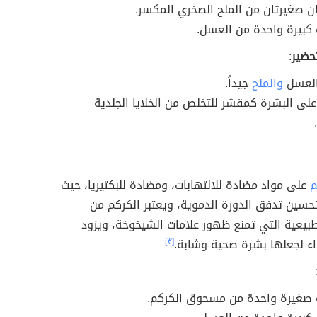
ن صغيرتان من الملح الصخري المكسر.
كبيرة واحدة من العسل.
حضير
:
العسل
والملح
جيداً.
على البشرة كمقشر للتخلص من الخلايا الجلدية
م
على مواد مضادة للالتهابات، ومضادة للبكتيريا، حيث
حسين تدفق الدورة الدموية، ويعتبر الكركم من
بيعية التي تمنع ظهور علامات الشيخوخة، ويزود
اء لجعلها بشرة صحية وشابة.
[٣]
صغيرة واحدة من مسحوق الكركم.