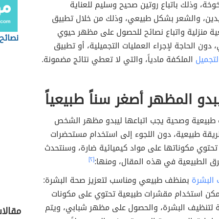
وخة، وذلك باتباع روتين صحيح وسليم للعناية
ليدين، والشعر بشكل طبيعي، وذلك من خلال تطبيق
ة منزلية واتباع نصائح للحصول على مظهر حيوي
نصائح 
 دون الحاجة لإجراء العمليات التجميلية، أو تطبيق
تجميل
الملكفة مادياً، والتي لا تعطي نتائج مضمونة.
دو المظهر أصغر سناً طبيعياً
طبيعية وصحية يجب اتباعها ليبدو مظهر الشخص
طريقة طبيعية، دون اللجوء إلى استخدام مستحضرات
 تحتوي مكوناتها على مواد كيميائية ضارة، وسنتحدث
ق الطبيعية في هذه المقال، ومنها:
[٢]
البشرة
بمنظف طبيعي ومناسب لتعزيز صحة البشرة:
كن استخدام مقشرات طبيعية تحتوي على مكونات
 لتنظيف البشرة، والحصول على مظهر شبابي، ويتم
مقالات