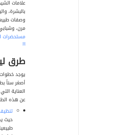
علامات الشيخ
بالبشرة، وا
وصفات طبيعي
مرن، وشبابي،
مستحضرات ال
[١]
طرق ليب
يوجد خطوات 
أصغر سناً ب
العناية التي
عن هذه الطر
تنظيف 
حيث يم
طبيعية