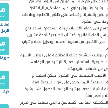
ا باعتدال من مرة إلى مرتين في اليوم، بدلاً من
البشرة بغسول يحتوي على مواد كيميائية تُلحق
والضرر بالبشرة، وتساعد على ظهور التجاعيد وعلامات
خة على البشرة.
معايير
جسم في حمام الأعشاب لإزالة السموم: يساعد نقع
الرجل
في الماء الفاتر والأعشاب الطبيعية لمدة عشرين
 على التخلص من سموم الجسم، وتعزيز صحة وشباب
.
ام بترطيب البشرة: وذلك للمحافظة على ترطيب البشرة
طريقة
ت طبيعية باستمرار، لحماية البشرة من الجفاف،
ص من علامات الشيخوخة.
الأقنعة الطبيعية على البشرة: يمكن استخدام
ة الطبيعية التي تحتوي على مواد طبيعية آمنة
 لبشرة الوجه، وبشرة الجسم، للحصول على بشرة
كيف أ
 وأصغر سناً.
المكملات الغذائية: كفيتامين د الذي يساعد على تعزيز