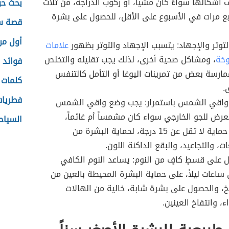
 أشكالها سواءً كان مشياً، أو ركوب الدراجة، من ثلاث
بحث حو
بع مرات في الأسبوع على الأقل، للحصول على بشرة
قصة سو
أول من
لتوتر والإجهاد: يتسبب الإجهاد والتوتر بظهور
علامات
وخة
، ومشاكل صحية أخرى، لذلك يجب تقليله والتخلص
فوائد ا
مارسة بعض من تمرينات اليوغا أو التأمل كالتنفس
كلمات 
.
فطريات
 واقي الشمس باستمرار: يجب وضع واقي الشمس
تعرض للجو الخارجي سواء كان مشمساً أم غائماً،
السياح
بنسبة حماية لا تقل عن 15 درجة، لحماية البشرة من
ت، والتجاعيد، والبقع الداكنة اللون.
 على قسطٍ كافٍ من النوم: يساعد النوم الكافي
 ساعات ليلاً، على حماية البشرة المحيطة بالعين من
اخ، والحصول على بشرة شابة، خالية من الهالات
، وانتفاخ العينين.