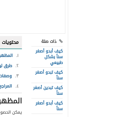
ذات صلة
محتويات
كيف أبدو أصغر
١
المظهر 
سناً بشكل
طبيعي
٢
طرق ليب
كيف تبدو أصغر
٣
وصفات 
سناً
٤
المراجع
كيف تبدين أصغر
سناً
المظهر 
كيف أبدو أصغر
سناً
يمكن الحصول 