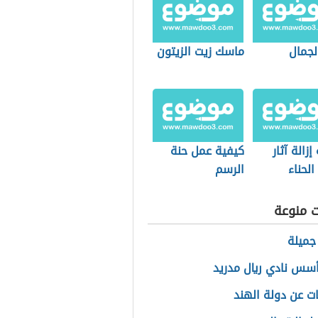
لجمال
ماسك زيت الزيتون
إزالة آثار
كيفية عمل حنة
لحناء
الرسم
ت منوعة
جميلة
سس نادي ريال مدريد
ت عن دولة الهند