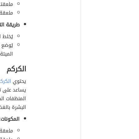
ملعقتا
ملعقة 
طريقة الت
يُخلط 
يُوضع 
الميتة.
الكركم
يحتوي
الكرك
يساعد على ت
المنظفات الط
البشرة بالغذ
المكونات
:
ملعقة 