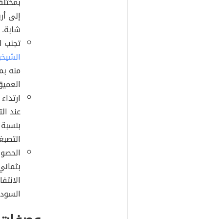
بمختلف
إلى أر
شابة.
تجنب ا
الشيخ
منه بم
العميق
ارتداء
عند ال
التصبغا
الحصول
بثماني
الانتف
السوداء