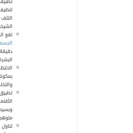
تطبيقه
تنظيف 
التلف 
الشيخو
نقع ال
الجسم
دقيقة،
البشرة
الانتظ
بمكونا
والتخل
تطبيق 
الأقنع
وبسيطة
متوهجة
تناول 