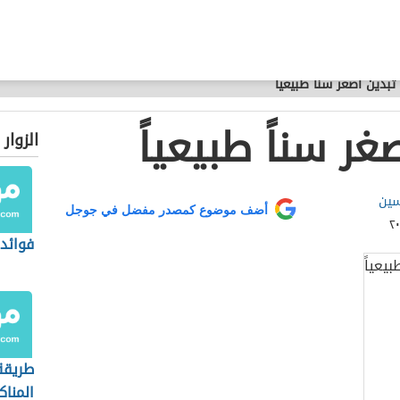
بدين أصغر سناً طبيعياً
ر سناً طبيعياً
الزوار
سين
أضف موضوع كمصدر مفضل في جوجل
فوائد 
طريقة 
المناك