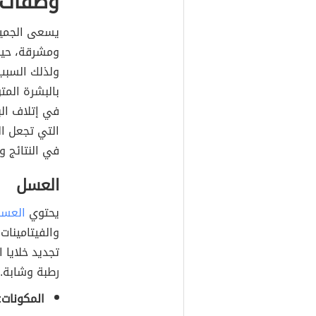
وصفات ط
يسعى الجميع
ومشرقة، حيث
ولذلك السبب 
بالبشرة المت
في إتلاف الب
التي تجعل ا
في النتائج و
العسل
يحتوي
العس
والفيتامينات
تجديد خلايا 
رطبة وشابة.
المكونات
: