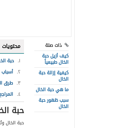
ذات صلة
محتويات
كيف أزيل حبة
١
حبة الخ
الخال طبيعياً
٢
أسباب 
كيفية إزالة حبة
الخال
٣
طرق ال
ما هي حبة الخال
٤
المراجع
سبب ظهور حبة
الخال
حبة الخ
حبة الخال وت