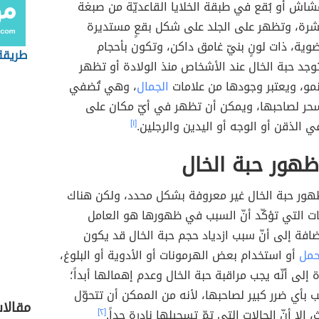
اش أو بُقع في طبقة الخلايا القاعديّة من صبغة
بشرة، وتظهر على الجلد على شكل بقعٍ مستديرة
وية، ذات لونٍ بنيّ غامق داكن، وتكون بأحجام
طريقة
وجد حبة الخال عند الأشخاص منذ الولادة أو تظهر
مو، ويعتبر وجودها من علامات
الجمال
، وهي تُضفي
لسحر لصاحبها، ويمكن أن تظهر في أيّ مكان على
ي الذقن أو الوجه أو اليدين والرجلين.
[١]
هور حبة الخال
ظهور حبة الخال غير معروفة بشكل محدد، ولكن هناك
ت التي تؤكّد أنّ السبب في ظهورها هو العامل
إضافة إلى أنّ سبب ازدياد حجم حبة الخال قد يكون
حمل
أو استخدام بعض الهرمونات أو الأدوية أو البلوغ،
 إلى أنّه يجب مراقبة حبة الخال وعدم إهمالها أبداً؛
ب بأي ضرر كبير لصاحبها، لأنه من الممكن أن تتحوّل
مقالات
 إلا أنّ الحالات التي تمّ تسجيلها نادرة جداً.
[٢]