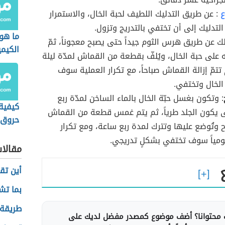
ع
: عن طريق التدليك اللطيف لحبة الخال، والاستمرار
التدليك إلى أن تختفي بالتدريج وتزول.
ما هو
لك عن طريق هرس الثوم جيداً حتى يصبح معجوناً، ثمّ
الكيم
على حبة الخال، ويُلفّ بقطعة من القماش لمدّة ليلة
 تتمّ إزالة القماش صباحاً، مع تكرار العملية سوف
الخال وتختفي.
: وتكون بغسل حبّة الخال بالماء الساخن لمدّة ربع
كيفية 
 يكون الجلد طرياً، ثم يتم غمس قطعة من القماش
حروق ا
ح وتُوضع عليها وتترك لمدة ربع ساعة، ومع تكرار
ومياً سوف تختفي بشكلٍ تدريجي.
مقالا
أين تق
بما تش
طريقة 
محتوانا؟ أضف موضوع كمصدر مفضل لديك على