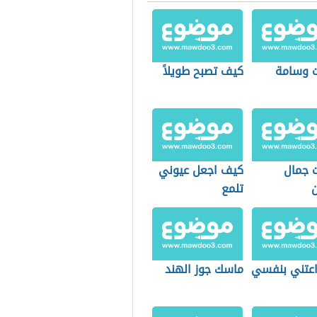
ت وسامة
كيف تصبح طويلاً
ت جمال
كيف اجعل عيوني
ن
تلمع
عتني بنفسي
ماسك جوز الهند