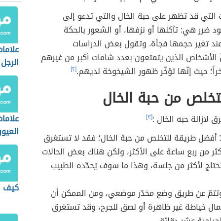
ت التي قد تظهر على حبة الخال والتي تدعو إلى
ود ضرر هي: تآكلها أو نزفها، أو الشعور بالحكة
عند تغير حجمها فجأة. وتقول بعض الدراسات
علاما
نّ الأشخاص الذين يتمتعون بعدد شامات أكبر من غيرهم
الرجل
راً؛ حيث إنّها تؤخّر ظهور الشيخوخة لديهم.
[٢]
تخلص من حبة الخال
علاما
 لازالة حبه الخال :
[٣]
العيو
ّ أفضل طريقة للتخلص من حبة الخال؛ فقد لا تستغرق
كثر من ربع ساعة على الأكثر، ولكن هناك بعض الحالات
حتاج لأكثر من جلسة، وهذا ما سَوف يُحدّده الطبيب
كيف ا
وتتمّ عن طريق وضع مخدّر موضعي، ومن الممكن أن
مال خياطة غير ظاهرة أو لصق للجرح، وقد تستغرق
لجراحية عشر دقائق.