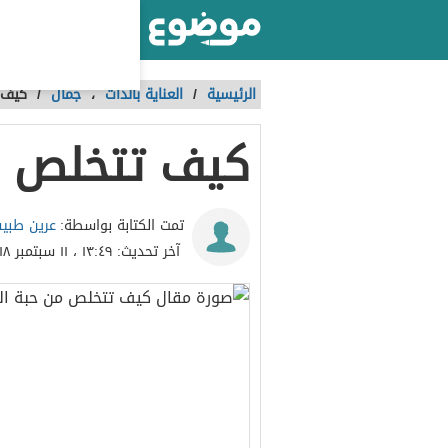
أكبر موقع عربي بالعالم
الرئيسية
/
العناية بالذات
،
جمال
/
كيف 
كيف تتخلص م
عرين طبي
تمت الكتابة بواسطة:
آخر تحديث:
١٣:٤٩ ، ١١ سبتمبر ٢٠١٨