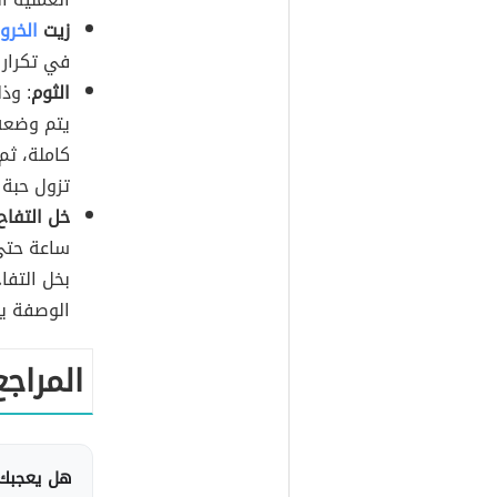
زيت
الخرو
في تكرار 
الثوم
: وذ
يتم وضعه 
كاملة، ثم
تزول حبة 
خل التفاح
ساعة حتى
بخل التفا
الوصفة ي
المراجع
هل يعجبك 