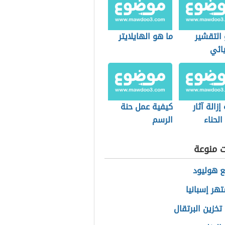
 التقشير
ما هو الهايلايتر
يائي
إزالة آثار
كيفية عمل حنة
لحناء
الرسم
ت منوعة
ع هوليود
تهر إسبانيا
تخزين البرتقال