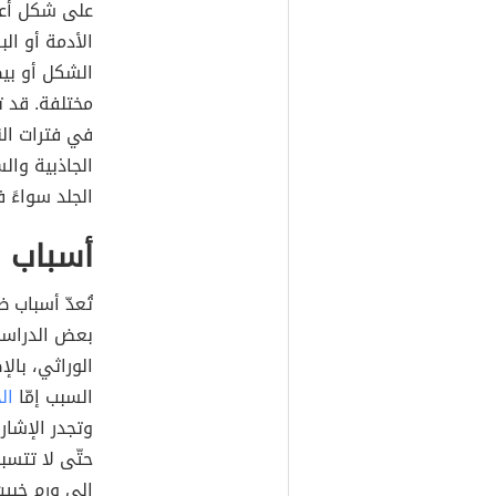
على شكل أعش
الأدمة أو ال
الشكل أو بيض
مختلفة. قد ت
في فترات الن
الجاذبية وا
الجلد سواءً ف
أسباب ظ
تُعدّ أسباب 
بعض الدراسا
الوراثي، بال
السبب إمّا
ال
وتجدر الإشارة
حتّى لا تتسب
إلى ورم خبيث،