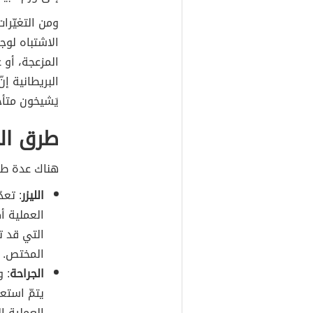
ومن التغيّرا
الاشتباه لوج
المزعجة، أو 
البريطانية إ
يَشيخون متأخ
طرق ال
هناك عدة طرق
الليزر
: تعد
العملية أ
التي قد ت
المختص.
الجراحة
: 
يتمّ استع
العملية ا