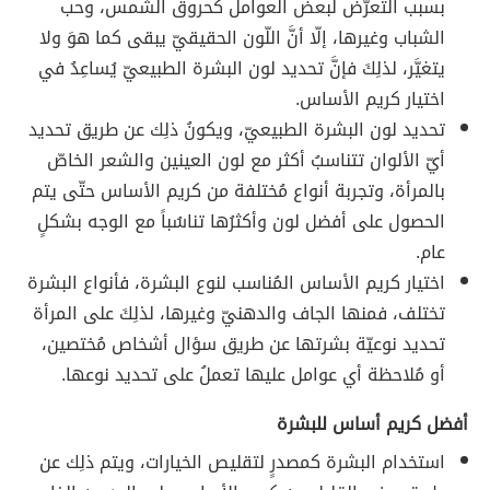
بسبب التعرُّض لبعض العوامل كحروق الشمس، وحب
الشباب وغيرها، إلّا أنَّ اللّون الحقيقيّ يبقى كما هوَ ولا
يتغيَّر، لذلِكَ فإنَّ تحديد لون البشرة الطبيعيّ يُساعِدُ في
اختيار كريم الأساس.
تحديد لون البشرة الطبيعيّ، ويكونُ ذلِك عن طريق تحديد
أيّ الألوان تتناسبُ أكثر مع لون العينين والشعر الخاصّ
بالمرأة، وتجربة أنواع مُختلفة من كريم الأساس حتّى يتم
الحصول على أفضل لون وأكثرُها تناسُباً مع الوجه بشكلٍ
عام.
اختيار كريم الأساس المُناسب لنوع البشرة، فأنواع البشرة
تختلف، فمنها الجاف والدهنيّ وغيرها، لذلِكَ على المرأة
تحديد نوعيّة بشرتها عن طريق سؤال أشخاص مُختصين،
أو مُلاحظة أي عوامل عليها تعملُ على تحديد نوعها.
أفضل كريم أساس للبشرة
استخدام البشرة كمصدرٍ لتقليص الخيارات، ويتم ذلِك عن