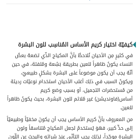
كيفيّة اختيار كريم الأساس المُناسِب للون البشرة
في كثيرٍ مِن الأحيان نُلاحظُ بأنَّ المكياج الذّي تضعهُ بعضُ
النساء يكونُ ظاهراً للعين بطريقة بَشِعة ومُلفتة، في حين
أنّهُ يجب أن يكون موضوعاً على البشرة بشكلٍ طبيعيّ،
ويكونُ السبب في ذلِكَ أغلب الأحيان استخدام نوعيّات رديئة
من مُستحضرات التجميل، أو بسبب وضع كريم
أساس(فاونديشن) غير مُلائم للون البشرة، بحيث يكونُ ظاهراً
للعين.
من المعروف بأنَّ كريم الأساس يجب أن يكونَ مخفيّاً وطبيعيّاً
إلى حدٍّ كبير، فهوَ يُستخدمُ لجعل المكياج مُتناسقاً ولون
البشرة موحّداً، لذلِكَ يجب التأنّي عندَ شرائه والبحث عن اللّون