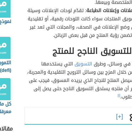
المتخصصة وبيعها.
لانات وإعلانات الطباعة
: تقدّم لوحات الإعلانات وسيلة
ويق المنتجات سواء كانت اللوحات رقمية، أو تقليدية
نموذج
وضع الإعلانات في الصحف، والمجلات التي تعد غير
ضمن رؤية المنتج من قبل بعض الزبائن.
لتسويق الناجح للمنتج
التموي
ة في وسائل، وطرق
التسويق
التي يستخدمها
(
 خلال المزج بين وسائل الترويج التقليدية والمجربة،
استخد
يصل المنتج للنجاح الذي يريده المسوق، فيجب على
أن منتجه يستحق التسويق الناجح حتى يصل إلى
طلوب.
[١]
كل ما
معرفت
العملا
المست
مقالا