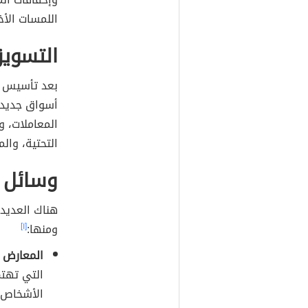
اللمسات الأخ
التسوي
بعد تأسيس قو
أسواق جديدة،
المعاملات، وا
التحتية، والم
وسائل أ
هناك العديد 
ومنها:
[١]
المعارض ا
التي تهتم
الأشخاص، 