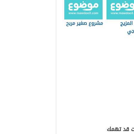
المزيج
مشروع صغير مربح
يجي
ت قد تهمك