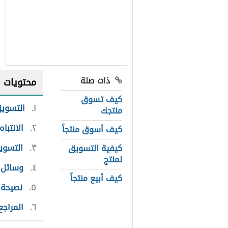
ذات صلة
محتويات
كيف تسوق
١
التسويق
منتجك
٢
الانتبا
كيف أسوق منتجاً
٣
التسوي
كيفية التسويق
لمنتج
٤
وسائل أ
كيف أبيع منتجاً
٥
نصيحة 
٦
المراجع