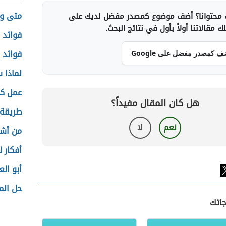
متى وق
محتوانا؟ أضف موضوع كمصدر مفضل لديك على
 مقالاتنا أولاً بأول في نتائج البحث.
فوائد 
فوائد 
ف كمصدر مفضل على Google
لماذا 
عمل كب
هل كان المقال مفيداً؟
طريقة 
نعم
لا
من أشه
أفكار 
أبو ال
حل المت
جاتك