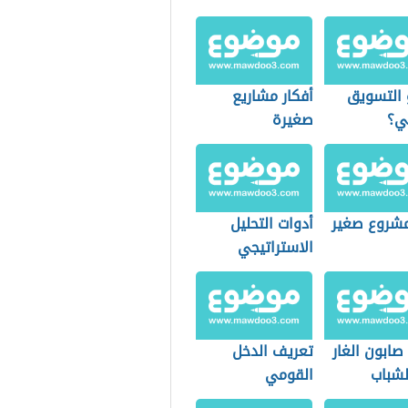
 التسويق
أفكار مشاريع
ي؟
صغيرة
شروع صغير
أدوات التحليل
الاستراتيجي
صابون الغار
تعريف الدخل
لشباب
القومي