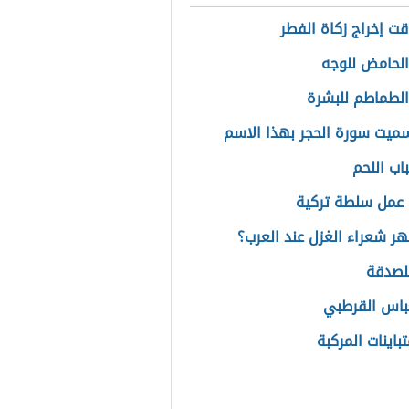
الرقمية
ت إخراج زكاة الفطر
الحامض للوجه
الطماطم للبشرة
سميت سورة الحجر بهذا الاسم
اب اللحم
عمل سلطة تركية
ر شعراء الغزل عند العرب؟
للصدقة
عباس القرطبي
باينات المركبة