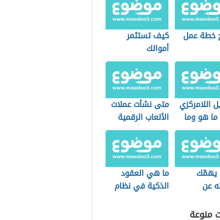
 خطة عمل
كيف تستثمر
أموالك
ل اللامركزي
متى نشأت عملات
defi) ما هو وما
الألعاب الرقمية
اماته؟
وما هي أبرز
أنواعها؟
 يهمّك
ما هي العقود
ه عن
الذكية في نظام
ت الرقمية
البلوك تشين وما
قرة
أهميتها للعملات
ت منوعة