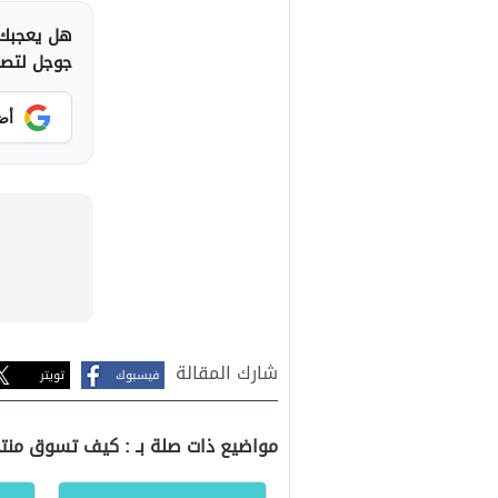
هل يعجبك 
جوجل لتصلك
أض
شارك المقالة
فيسبوك
تويتر
مواضيع ذات صلة بـ : كيف تسوق منت