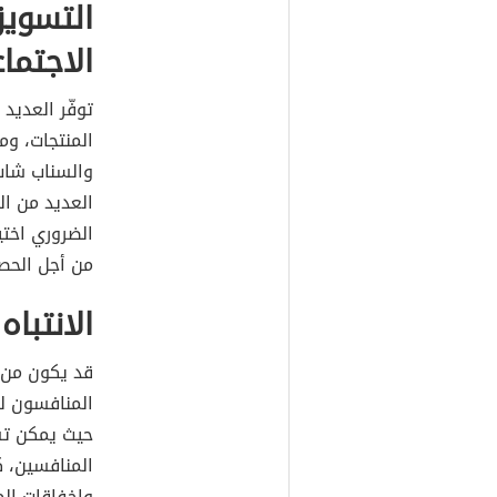
التسوي
الاجتما
توفّر العديد
المنتجات، وم
والسناب شاب،
العديد من ا
الضروري اختي
من أجل الحصو
الانتبا
قد يكون من 
المنافسون ل
حيث يمكن تس
المنافسين، ك
وإخفاقات ال