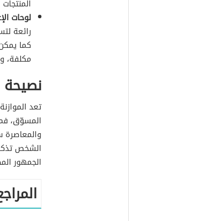
المنتجات 
لوحات الإع
رائعة لتس
كما يمكن 
مكلفة، وت
نصيحة ل
تعد الموازن
المسوّق، فمن
والمعاصرة س
الشخص تذكر 
الجمهور الم
المراجع