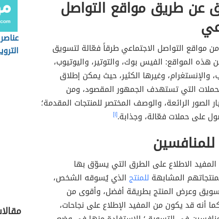
ق عن طريق مواقع التواصل
عي
عناصر 
 من مواقع التواصل الاجتماعي طرقاً فعّالة لتسويق
الترو
ن هذه المواقع: الفيس بوك، والتوتير، واليوتيوب،
 والإنستغرام، وغيرها الكثير، حيث يمكن إطلاق
لحملات التي تستهدف الجمهور المقصود، ومن
ار الصور الرائعة، والوصف المختصر للمنتجات المقدمة؛
ل على حملات فعّالة، وجذابة.
[١]
ه للمنافسين
المفيد الاطلاع على الطرق التي يسوّق بها
منتجاتهم المشابهة
للمنتج
الذي يُسوقه الشخص،
ويق وعرض المنتج بطريقة أفضل، وأقوى من
ما أنه قد يكون من المفيد الإطلاع على نجاحات،
مقالا
منافسين في التسويق؛ للاستفادة منها في وضع