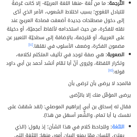
التّرجمة:
ما من لُغة -منها اللغة العربيّة- إلا كانت عُرضةً
للتبادل اللغويّ؛ بسبب اختلاط الشعوب، الأمر الذي أدّى
إلى دخول مصطلحات جديدة أضعفت فصاحة العربيّ عند
نقله للفكرة، من حيث استخدامه لألفاظ أعجميّة، أو دخيلة
على العربية، أو مُترجَمة، بالإضافة إلى سطحيّة التعبير عن
مضمون الفكرة، وضعف الأسلوب في نقلها.
[١٤]
الصعوبة:
هي صفة توجد في تأليف المتكلم لكلامه،
وتكرار اللفظة، ويُروى أنّ أبا تمّام أنشد أحمد بن أبي داود
قوله:
[١٥]
فالمجد لا يرضى بأن ترضى بأن
يرضى المؤمِّل منك إلا بالرِّضى
فقال له إسحاق بن أبي إبراهيم الموصلي: (لقد شققتَ على
نفسك يا أبا تمام، والشِّعر أسهل من هذا).
اللثغة
:
وللجاحظ كلام في هذا الشأن؛ إذ يقول: (الذي
يعتري اللسان ممّا يمنع البيان أمور، منها: اللثغة التي