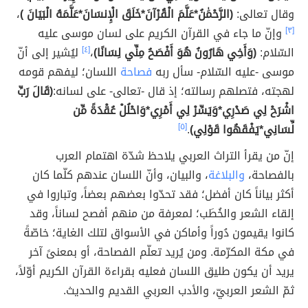
وقال تعالى:
(الرَّحْمَٰنُ*عَلَّمَ الْقُرْآنَ*خَلَقَ الْإِنسَانَ*عَلَّمَهُ الْبَيَانَ )
،
[٣]
وإنّ ما جاء في القرآن الكريم على لسان موسى عليه
السّلام:
(وَأَخِي هَارُونُ هُوَ أَفْصَحُ مِنِّي لِسَانًا)
،
[٤]
ليُشير إلى أنّ
موسى -عليه السّلام- سأل ربه
فصاحة
اللسان؛ ليفهم قومه
لهجته، فتصلهم رسالته؛ إذ قال -تعالى- على لسانه:
(قَالَ رَبِّ
اشْرَحْ لِي صَدْرِي*وَيَسِّرْ لِي أَمْرِي*وَاحْلُلْ عُقْدَةً مِّن
لِّسَانِي*يَفْقَهُوا قَوْلِي)
.
[٥]
إنّ من يقرأ التراث العربي يلاحظ شدّة اهتمام العرب
بالفصاحة،
والبلاغة
، والبيان، وأنّ اللسان عندهم كلّما كان
أكثر بياناً كان أفضل؛ فقد تحدّوا بعضهم بعضاً، وتباروا في
إلقاء الشعر والخُطَب؛ لمعرفة من منهم أفصح لساناً، وقد
كانوا يقيمون دُوراً وأماكن في الأسواق لتلك الغاية؛ خاصّةً
في مكة المكرّمة. ومن يُريد تعلّم الفصاحة، أو بمعنىً آخر
يريد أن يكون طليق اللسان فعليه بقراءة القرآن الكريم أوّلاً،
ثمّ الشعر العربيّ، والأدب العربي القديم والحديث.