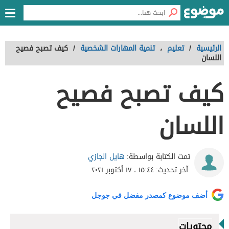
الرئيسية
/
تعليم
،
تنمية المهارات الشخصية
/
كيف تصبح فصيح
اللسان
كيف تصبح فصيح
اللسان
هايل الجازي
تمت الكتابة بواسطة:
آخر تحديث:
١٥:٤٤ ، ١٧ أكتوبر ٢٠٢١
أضف موضوع كمصدر مفضل في جوجل
محتويات