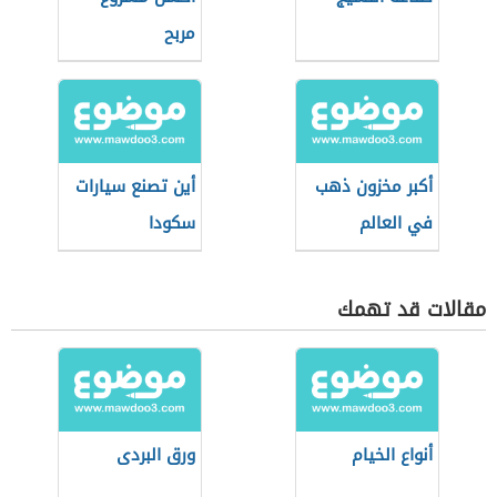
مربح
أكبر مخزون ذهب
أين تصنع سيارات
في العالم
سكودا
مقالات قد تهمك
أنواع الخيام
ورق البردى