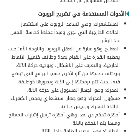
الشخص المسؤول عن الساعة.
الأدوات المستخدمة في تشريح الروبوت
المستشعرات: وهي تساعد الروبوت على استشعار
الحالات الخارجية التي تجري ومبدأ عملها كحاسة اللمس
عند البشر.
المعالج: وهو عبارة عن العقل للروبوت واللوحة الأم؛ حيث
يعطيه القدرة على القيام بعدة وظائف كتمييز الأنماط
الخارجية، والتعرف على الأشكال، وتوجيه حركة الآلة،
ويختلف حجمها من آلةٍ لأخرى حسب البرامج التي توضع
فيه، بحيث تتم برمجتها إلى الآلة ويصورها كوظيفة.
المحرك: وهو الجهاز المسؤول على حركة الآلة.
مسؤول المحرك: وهو جهاز استشعاري يفحص الكهرباء
الزائدة للمحرك ويقيس حرارته.
أجهزة تحكم عن بعد: وهي أجهزة ترسل إشارات للمعالج
ومنها يتم التحكم بالآلة.
البطارية: وهي مصدر الطاقة داخل الآلة.