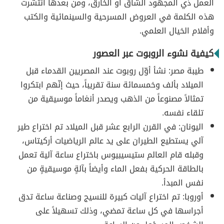
العمل ذي المجهود الشاق أو الخارق، ومن بعدها انتشرت
هذه الكلمة في العروض المسرحية والسينمائية والكتب
وأفلام الخيال العلمي.
كيفية نشوء الروبوت عبر العصور
طيبة مصر: نشأ أوّل روبوت عند المصريين القدماء قبل
الميلاد بألف وخمسمائة سنة تقريباً، حيث إنّهم ابتكروا
تمثالاً مصنوعاً من الذهب ويصدر أنغاماً موسيقية من
تلقاء نفسه.
اليونان: في القرن الرابع عشر قبل الميلاد تم اختراع طير
آلي يستطيع الطيران على يد عالم الرياضيات أركيتاس،
وقبله قام العالم ستيسيبيوس باختراع ساعة آلية تعمل
بالطاقة الحركية بفعل الماء وأيضاً بآلةٍ موسيقيةٍ من
نفس المبدأ.
أوروبا: تم اختراع آليات كبيرة للنسيج وصناعة ساعة تدق
أجراسها في كل ساعة تمضي، وذلك تسهيلاً على