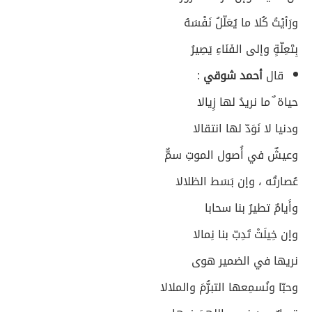
ورَأيْتُ كُلا ما يُعَلّلُ نَفْسَهُ
بِتَعِلّةٍ وإلى الفَنَاءِ يَصِيرُ
قال
أحمد شوقي
:
حياة ٌ ما نريدُ لها زِيالا
ودنيا لا نَوَدّ لها انتقالا
وعيشٌ في أُصول الموتِ سمٌّ
عُصارتُه ، وإن بَسَط الظلالا
وأَيامٌ تطيرُ بنا سحابا
وإن خِيلَتْ تَدِبّ بنا نِمالا
نريها في الضمير هوى
وحبّا ونُسمِعها التبرُّمَ والملالا