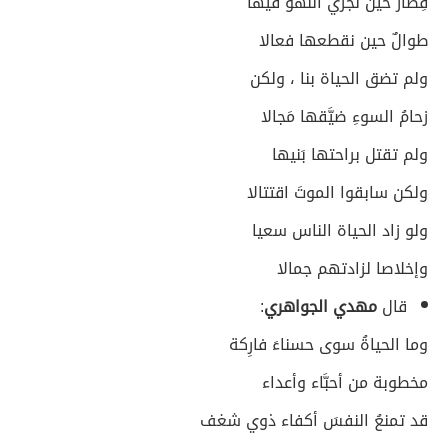
قِصارٌ حين نجري اللهوَ فيها
طوالٌ حين نقطعها فعالا
ولم تضق الحياة بنا ، ولكن
زحامُ السوءِ ضيَّقها مَجالا
ولم تقتل براحتها بَنيها
ولكن سابقوا الموتَ اقتتالا
ولو زاد الحياة الناس سعيا
وإخلاصا لزادتهم جمالا
قال
مهدي الجواهري
:
وما الحياةُ سوى حسناءَ فارِكة
مخطوبة من أحبَّاء وأعداء
قد تمنعُ النفسَ أكفاء ذوي شغف