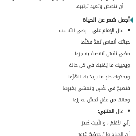
أن تنهض وتعيد ترتيبه.
أجمل شعر عن الحياة
قال
الإمام علي
– رضي الله عنه –:
حياتُكَ أَنفاسٌ تُعَدُّ فكلَّما
مضَى نَفَسٌ أنقصتْ به جزءا
ويحييكَ ما يُفنيكَ في كل حالة
ويحدُوك حادٍ ما يريدُ بك الهُزْءا
فتصبحُ في نفْسٍ وتمشي بغيرِها
ومالكَ من عقْلٍ تُحسُّ به رزءا
قال
المتنبي
:
إنّي لأعْلَمُ ، واللّبيبُ خَبِيرُ
أن الحَياةَ وَإنْ حَرَصْتُ غُرُورُ