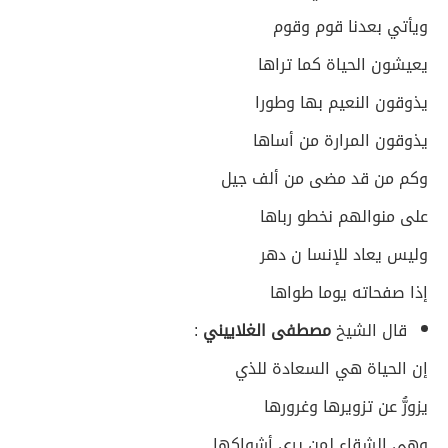
ويأتي بعدنا قوم وقوم
يعيشون الحياة كما تراها
يذوقون النعيم بها وطورا
يذوقون المرارة من أساها
وكم من قد مضى من ألف جيل
على منوالهم نخطو رباها
وليس يعاد للإنسا ن دهر
إذا صفحاته يوما طواها
قال الشيخ
مصطفى الغلاييني
:
إن الحياة هي السعادة للذي
يزورُّ عن تزويرها وغرورها
وهي الشقاء لمن يرى أشواكها