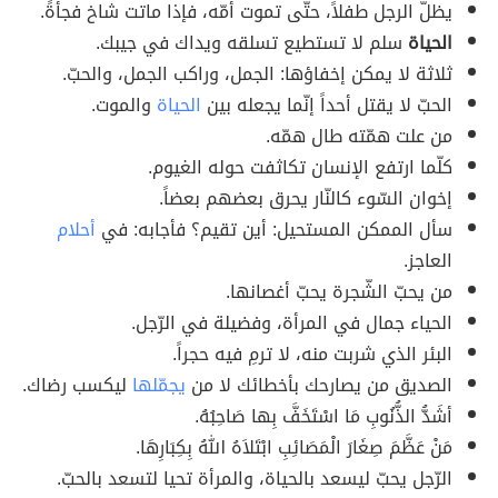
يظلّ الرجل طفلاً، حتّى تموت أمّه، فإذا ماتت شاخ فجأةً.
الحياة
سلم لا تستطيع تسلقه ويداك في جيبك.
ثلاثة لا يمكن إخفاؤها: الجمل، وراكب الجمل، والحبّ.
الحبّ لا يقتل أحداً إنّما يجعله بين
الحياة
والموت.
من علت همّته طال همّه.
كلّما ارتفع الإنسان تكاثفت حوله الغيوم.
إخوان السّوء كالنّار يحرق بعضهم بعضاً.
سأل الممكن المستحيل: أين تقيم؟ فأجابه: في
أحلام
العاجز.
من يحبّ الشّجرة يحبّ أغصانها.
الحياء جمال في المرأة، وفضيلة في الرّجل.
البئر الذي شربت منه، لا ترمِ فيه حجراً.
الصديق من يصارحك بأخطائك لا من
يجمّلها
ليكسب رضاك.
أشَدُّ الذُّنُوبِ مَا اسْتَخَفَّ بِها صَاحِبُهُ.
مَنْ عَظَّمَ صِغَارَ الْمَصَائِبِ ابْتَلاَهُ اللهُ بِكِبَارِهَا.
الرّجل يحبّ ليسعد بالحياة، والمرأة تحيا لتسعد بالحبّ.