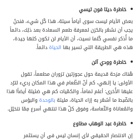
خاطرة ديتا فون تيسي
بعض الأيام ليست سوى أياماً سيئة، هذا كُل شيء، فنحنُ
يجب أن نشعُر بالحُزن لمعرفة طعم السعادة بعد ذلِك، دائماً
ما أُذكر نفسي كُلما نسيت، أن الأيام لن تكون كلها جيدة،
هذه هي الطريقة التي تسير بها
الحياة
دائماً.
خاطرة وودي آلن
هُناك مزحة قديمة حول عجوزتين تزوران مطعماً، تقول
الأولى: يا إلـهي، كم أنّ الطّعام في هذا المكان رديء لترُد
عليها الأُخرى: أعلم تماماً، والكمّيات كم هي ضئيلة أيضاً! هذا
بالضّبط ما أشعُر به إزاء الحياة، مليئة
بالوحدة
والبؤس
والمُعاناة والتّعاسة، وفوق كلّ هذا تنتهي أسرع مِمّا نتخيّل.
خاطرة عبد الوهاب مطاوع
إن الانتصار الحقيقي لأي إنسان ليس في أن يستثمر