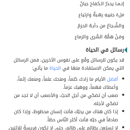
إنـمـا يحذرُ الـكفاحَ جبانٌ
ملءُ جنبيهِ رهـبةٌ وارتياع
والشّـجاعُ من دأبـهُ الحزمُ
ومَـنْ همُّهُ السُّرى والزماع
رسائل في الحياة
قد يكون للرسائل وقْع على نفوس الآخرين، فمن الرسائل
التي يمكن الاستفادة منها في
الحياة
ما يأتي:
أفضل
الأيام ما زادك حُلماً، ومنحك علماً، ومنعك إثماً،
وأعطاك فهماً، ووهبك عزماً.
صعب أن تضحّي من أجل الحبّ، والأصعب أن لا تجد من
تضحّي لأجله.
إذا كان هناك من يحبّك فأنت إنسان محظوظ، وإذا كان
صادقاً في حبّه فأنت أكثر النّاس حظاً.
لا تستعن بظالم على ظالم، حتى لا تكون فريسةً للاثنين.