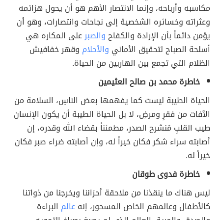
مكاسبه وأرباحه، وإنما الانتصار الأهم هو أن يحول هزائمه
وعثراته وخسائره الشخصية إلى نجاحات وانتصارات، وهو أن
يؤمن دائماً بأن الإرادة والكفاح
والصبر
على المكاره هي
أسلحة الصباح لتحقيق الأماني
والأحلام
وقهر خفافيش
الظلام التي تجمع بين الهاربين من الحياة.
خاطرة محمد بن صالح العثيمين
الحياة الطيبة ليست كما يفهمها بعض الناسِ، السلامة من
الآفات من فقرِ ومرضِ، لا بل الحياة الطيبة أن يكون الإنسان
طيب القلبِ مُنشرح الصدر، مطمئناً بقضاء الله وقدره، إن
أصابته سراء شكر فكان خيراً له، وإن أصابته ضراء صبر فكان
خيراً له.
خاطرة فدوى طوقان
ليس هناك ما ينقذنا من ملاحقة أحزاننا ويخرجنا من ذواتنا
كالأطفال وعالمهم الخاص المسحور، إنه
عالم
البراءة