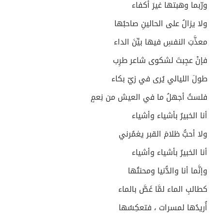
ورّبما وهبتها غيرَ أكفاء
ولا يزالُ على الحالينِ صاحبُها
معذَّبَ النفسِ فيها بيِّنَ الداء
فإنْ عجِبتَ لشكوى شاعر طرِب
طولَ الليالي يُرى في زيّ بكاء
فلستُ أجهلُ ما في العيش من نِعمٍ
أنا الخبيرُ بأشياء وأشياء
ولا أحبُّ ظلامَ القبر يغمُرني
أنا الخبيرُ بأشياء وأشياء
وإنَّما أنا والدُّنيا ومحنتُها
كطالبِ الماء لمَّا غَصَّ بالماء
أُريدُها لمسرات ، فتعكِسُها