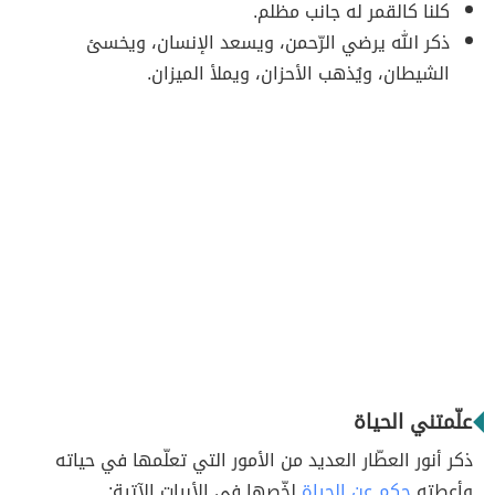
كلنا كالقمر له جانب مظلم.
ذكر الله يرضي الرّحمن، ويسعد الإنسان، ويخسئ
الشيطان، ويُذهب الأحزان، ويملأ الميزان.
علّمتني الحياة
ذكر أنور العطّار العديد من الأمور التي تعلّمها في حياته
وأعطته
حكم عن الحياة
لخّصها في الأبيات الآتية: