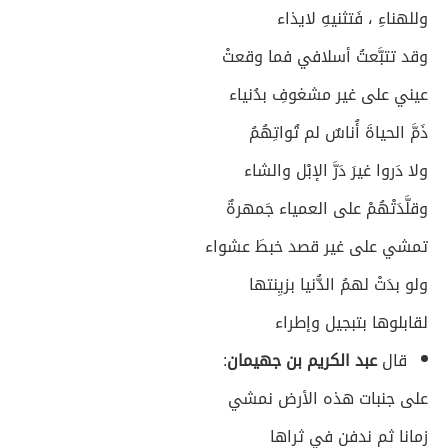
وللهناءِ ، فَتثنيهِ لايذاء
وقد تتبَّعتُ أسلافي فما وقعتْ
عيني على غير مشغوفِ بدُنياء
ذَمَّ الحياةَ أُناسٌ لم تُواتِهُمُ
ولا دَروا غيرَ دَرَّ الإبْل والشاء
وقلَّدَتْهُمْ على العمياء جَمهرةٌ
تمشي على غير قصد خبطَ عشواء
ولو بدَتْ لهمُ الدُّنيا بزيِنتها
لقابلوها بتبجيل وإطراء
قال
عبد الكريم بن جهيمان
:
على جنبات هذه الأرض نمشي
زمانا ثم ندفن في ثراها