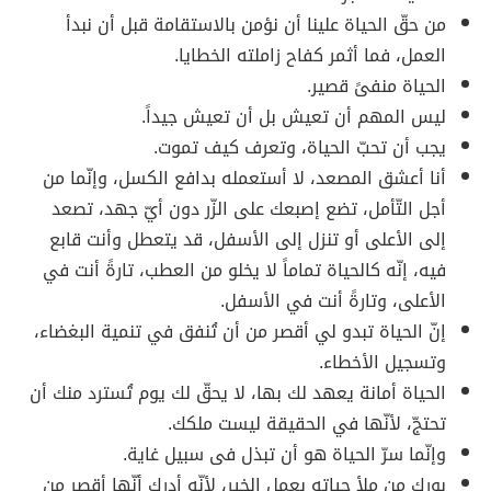
من حقّ الحياة علينا أن نؤمن بالاستقامة قبل أن نبدأ
العمل، فما أثمر كفاح زاملته الخطايا.
الحياة منفىً قصير.
ليس المهم أن تعيش بل أن تعيش جيداً.
يجب أن تحبّ الحياة، وتعرف كيف تموت.
أنا أعشق المصعد، لا أستعمله بدافع الكسل، وإنّما من
أجل التّأمل، تضع إصبعك على الزّر دون أيّ جهد، تصعد
إلى الأعلى أو تنزل إلى الأسفل، قد يتعطل وأنت قابع
فيه، إنّه كالحياة تماماً لا يخلو من العطب، تارةً أنت في
الأعلى، وتارةً أنت في الأسفل.
إنّ الحياة تبدو لي أقصر من أن تُنفق في تنمية البغضاء،
وتسجيل الأخطاء.
الحياة أمانة يعهد لك بها، لا يحقّ لك يوم تُسترد منك أن
تحتجّ، لأنّها في الحقيقة ليست ملكك.
وإنّما سرّ الحياة هو أن تبذل فى سبيل غاية.
بورك من ملأ حياته بعمل الخير، لأنّه أدرك أنّها أقصر من