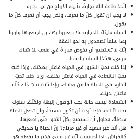
اتّخذ طاعة الله تجارةً، تأتيك الأرباح من غير تجارة.
لا يجب أن تقول كلّ ما تعرف، ولكن يجب أن تعرف كلّ ما
تقول.
الحياة مليئة بالحجارة فلا تتعثروا بها، بل اجمعوها وابنوا
بِها سُلماً تصعدون بِه نحو القمّة.
إنّكَ لا تستطيع أن تخوض مباراةً في ملعب بلا شباك
مرمى، هكذا الحياة بالضبط.
إذا كنت تحبّ السّرور في الحياة فاعتنِ بصحّتك، وإذا كنت
تحبّ السّعادة في الحياة فاعتن بخلقك، وإذا كنت تحبّ
الخلود في الحياة فاعتن بعقلك، وإذا كنت تحبّ ذلك كلّه
فاعتن بدينك.
السّعادة ليست حالة يجب الوصول إليها، ولكنّها سلوك
يجب اتّباعه، فإذا أردت أن تكون سعيداً، وأن تجعل الحياة
سهلةً، فحاول أن تستمتع بكلّ الأمور حتّى أصعبها.
هل أنت غير سعيد أو غير مرتاح؟ إنّ الحياة يا صديقي
كالفِراش، إذا أحسست أنّه غير مريح، فخير ما تفعله هو