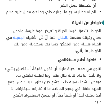
أن يضيعها بعمل الشّر.
الحياة قطار سريع ما اجتازه حلم، وما هو مقبل عليه وهم.
خواطر عن الحياة
الخواطر تتدفق فيها الحياة و تفيض قوة عليها، وتحمل
معانٍ رقيقة مفعمة
بالحنان
، كما أنّ كُل الأشياء
الجميلة
في
الحياة هشة، ومن المُمكن خسارتها بسهولة، ومن تلك
الخواطر ما يأتي:
خاطرة أحلام مستغانمي
لتنجو في هذه الحياة عليك أن تكون خفيفاً، ألا تتعلق بشيء
ولا بأحد، ما دام تناله ينال منك، وما تملكه تشقى به،
فبعض الشقاء سببه داء الجشع حين تخلق لدينا هوس جمع
المزيد منها، في جميع الحالات، ما لا تفارقه سيفارقك، لا
أحد يمتلك أحداً أو شيئاً حقاً، أو يضمن الاستحواذ الأبدي
عليه.