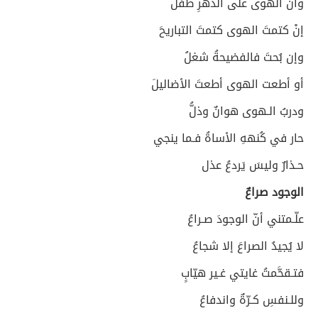
وأنّ الهوى على الدهرِ طفلُ
إنْ كتمتَ الهوى كتمتَ التباريحَ
وإن بُحتَ فالفضيحةُ شغلُ
أو أطعت الهوى أطعتَ الأضاليلَ
ودربُ الـهوى هوانٌ وذلُّ
حار في كُنههِ الأساةُ فـما ينجي
حـذارٌ وليسَ يَردعُ عذل
الوجود صراعٌ
علّـمتني أنّ الوجودَ صـراعُ
لا يُجيدُ الصراعَ إلا شجاعُ
فتـقحَّمتُ غايتي غـير هيّابٍ
وللـنفسِ كـرّةٌ واندفاعُ