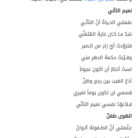
نعيم التأني
علمتني الحـياةُ أنّ التأنّـي
شدّ مـا كـان غايةَ المُتَمَنِّي
فتزوّدتُ أيَّ زادٍ من الـصبر
وقـرَّبتُ حكمةَ الدهرِ مني
لستُ أختارُ أن أكونَ عجولاً
أدَعُ الغيبَ بين رجمٍ وظنِّ
قِسَمي لن تكون يوماً لغيري
فـلأعوّدْ نفسي نعيم التأنّي
الهوى طفلٌ
عـلّمتني أنَّ الطـفولةَ ألـوانٌ