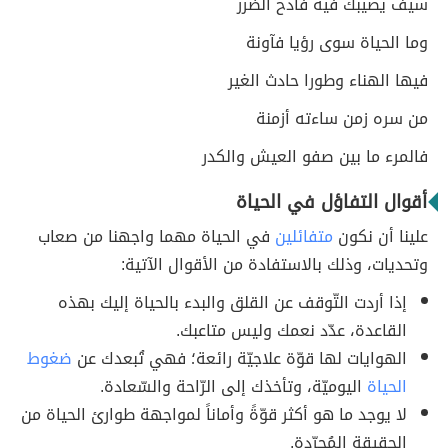
سيف يصيبك فيه فادح الضرر
وما الحياة سوى رؤيا فآونة
فيها الهناء وطورا حادث الغير
من سره زمن ساءته أزمنة
فالمرء ما بين صفو العيش والكدر
أقوال التفاؤل في الحياة
علينا أن نكون
متفائلين
في الحياة مهما واجهنا من صعاب
وتحديات، وذلك بالاستفادة من الأقوال الآتية:
إذا أردت التّوقف عن القلق والبدء بالحياة إليك بهذه
القاعدة، عدّد نعمك وليس متاعبك.
الهوايات لها قوّة علاجيّة رائعة؛ فهي تُبعدك عن
ضغوط
الحياة
اليوميّة، وتأخذك إلى الرّاحة والسّعادة.
لا يوجد ما هو أكثر قوّةً وأماناً لمواجهة طوارئ الحياة من
الحقيقة المُجرّدة.