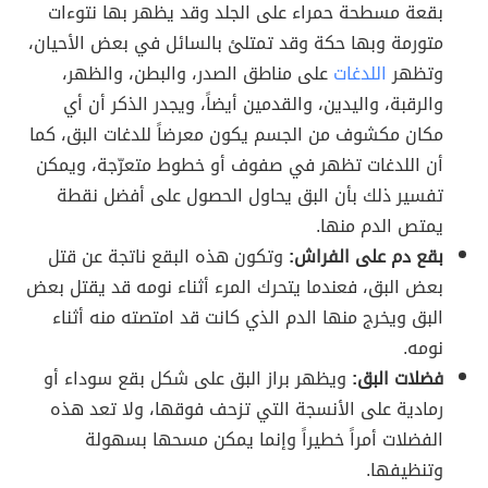
بقعة مسطحة حمراء على الجلد وقد يظهر بها نتوءات
متورمة وبها حكة وقد تمتلئ بالسائل في بعض الأحيان،
وتظهر
اللدغات
على مناطق الصدر، والبطن، والظهر،
والرقبة، واليدين، والقدمين أيضاً، ويجدر الذكر أن أي
مكان مكشوف من الجسم يكون معرضاً للدغات البق، كما
أن اللدغات تظهر في صفوف أو خطوط متعرّجة، ويمكن
تفسير ذلك بأن البق يحاول الحصول على أفضل نقطة
يمتص الدم منها.
بقع دم على الفراش:
وتكون هذه البقع ناتجة عن قتل
بعض البق، فعندما يتحرك المرء أثناء نومه قد يقتل بعض
البق ويخرج منها الدم الذي كانت قد امتصته منه أثناء
نومه.
فضلات البق:
ويظهر براز البق على شكل بقع سوداء أو
رمادية على الأنسجة التي تزحف فوقها، ولا تعد هذه
الفضلات أمراً خطيراً وإنما يمكن مسحها بسهولة
وتنظيفها.