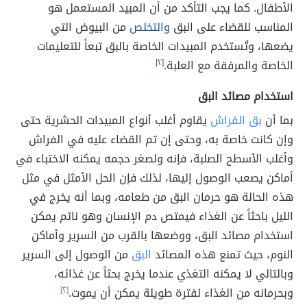
الأطفال. كما يجب التأكد من أن المبيد المستعمل هو
المناسب للقضاء على البق
والتخلص
من البيوض التي
يضعها، وتُستخدم المبيدات الخاصة بالبق تبعاً للتعليمات
الخاصة والمرفقة مع العلبة.
[٢]
استخدام مصائد البق
بما أن
بق الفراش
يقاوم أغلب أنواع المبيدات الحشرية حتى
وإن كانت خاصة به، وحتى إن تم القضاء عليه في الفراش
وأغلب الأسطح الصلبة، فإنه ولصغر حجمه يمكنه الاختباء في
أماكن يصعب الوصول إليها، لذلك فإن الحل الأمثل في مثل
هذه الحالة هو حرمان البق من طعامه، وبما أنه يخرج في
الليل باحثاً عن الغذاء فيمتص دم الإنسان وهو نائم يمكن
استخدام مصائد البق، ووضعها بالقرب من السرير وأماكن
النوم، حيث تمنع هذه المصائد
البق
من الوصول إلى السرير
وبالتالي لا يمكنه التغذي عندما يخرج بحثاً عن غذائه،
وبحرمانه من الغذاء لفترة طويلة يمكن أن يموت.
[٢]