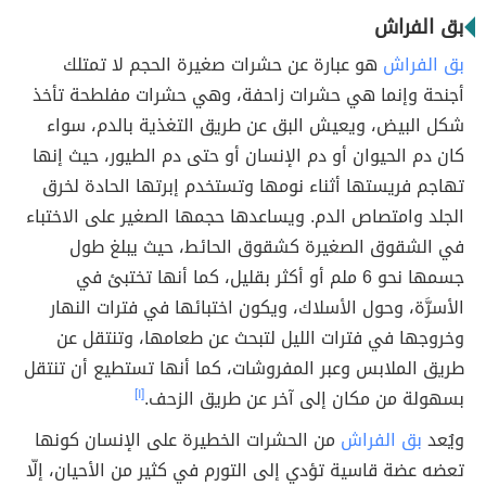
بق الفراش
بق الفراش
هو عبارة عن حشرات صغيرة الحجم لا تمتلك
أجنحة وإنما هي حشرات زاحفة، وهي حشرات مفلطحة تأخذ
شكل البيض، ويعيش البق عن طريق التغذية بالدم، سواء
كان دم الحيوان أو دم الإنسان أو حتى دم الطيور، حيث إنها
تهاجم فريستها أثناء نومها وتستخدم إبرتها الحادة لخرق
الجلد وامتصاص الدم. ويساعدها حجمها الصغير على الاختباء
في الشقوق الصغيرة كشقوق الحائط، حيث يبلغ طول
جسمها نحو 6 ملم أو أكثر بقليل، كما أنها تختبئ في
الأسرَّة، وحول الأسلاك، ويكون اختبائها في فترات النهار
وخروجها في فترات الليل لتبحث عن طعامها، وتنتقل عن
طريق الملابس وعبر المفروشات، كما أنها تستطيع أن تنتقل
بسهولة من مكان إلى آخر عن طريق الزحف.
[١]
ويُعد
بق الفراش
من الحشرات الخطيرة على الإنسان كونها
تعضه عضة قاسية تؤدي إلى التورم في كثير من الأحيان، إلّا