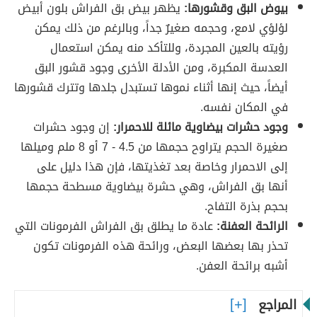
بيوض البق وقشورها:
يظهر بيض بق الفراش بلون أبيض
لؤلؤي لامع، وحجمه صغيرٌ جداً، وبالرغم من ذلك يمكن
رؤيته بالعين المجردة، وللتأكد منه يمكن استعمال
العدسة المكبرة، ومن الأدلة الأخرى وجود قشور البق
أيضاً، حيث إنها أثناء نموها تستبدل جلدها وتترك قشورها
في المكان نفسه.
وجود حشرات بيضاوية مائلة للاحمرار:
إن وجود حشرات
صغيرة الحجم يتراوح حجمها من 4.5 - 7 أو 8 ملم وميلها
إلى الاحمرار وخاصة بعد تغذيتها، فإن هذا دليل على
أنها بق الفراش، وهي حشرة بيضاوية مسطحة حجمها
بحجم بذرة التفاح.
الرائحة العفنة:
عادة ما يطلق بق الفراش الفرمونات التي
تحذر بها بعضها البعض، ورائحة هذه الفرمونات تكون
أشبه برائحة العفن.
المراجع