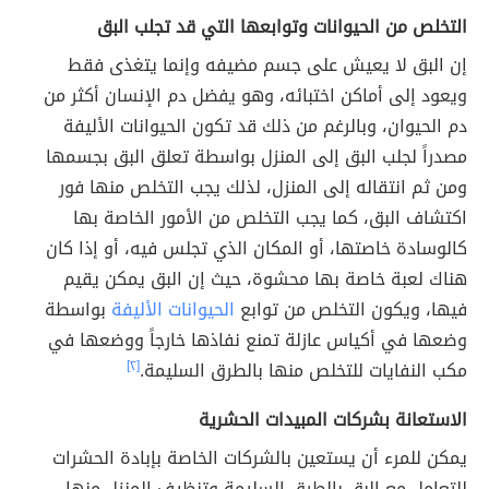
التخلص من الحيوانات وتوابعها التي قد تجلب البق
إن البق لا يعيش على جسم مضيفه وإنما يتغذى فقط
ويعود إلى أماكن اختبائه، وهو يفضل دم الإنسان أكثر من
دم الحيوان، وبالرغم من ذلك قد تكون الحيوانات الأليفة
مصدراً لجلب البق إلى المنزل بواسطة تعلق البق بجسمها
ومن ثم انتقاله إلى المنزل، لذلك يجب التخلص منها فور
اكتشاف البق، كما يجب التخلص من الأمور الخاصة بها
كالوسادة خاصتها، أو المكان الذي تجلس فيه، أو إذا كان
هناك لعبة خاصة بها محشوة، حيث إن البق يمكن يقيم
فيها، ويكون التخلص من توابع
الحيوانات الأليفة
بواسطة
وضعها في أكياس عازلة تمنع نفاذها خارجاً ووضعها في
مكب النفايات للتخلص منها بالطرق السليمة.
[٢]
الاستعانة بشركات المبيدات الحشرية
يمكن للمرء أن يستعين بالشركات الخاصة بإبادة الحشرات
للتعامل مع البق بالطرق السليمة وتنظيف المنزل منها،