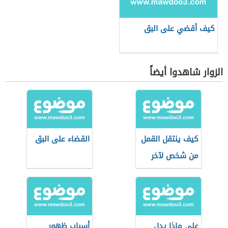
كيف أقضي على البق
الزوار شاهدوا أيضاً
كيف ينتقل القمل
القضاء على البق
من شخص لآخر
على ماذا يدل
أسباب ظهور