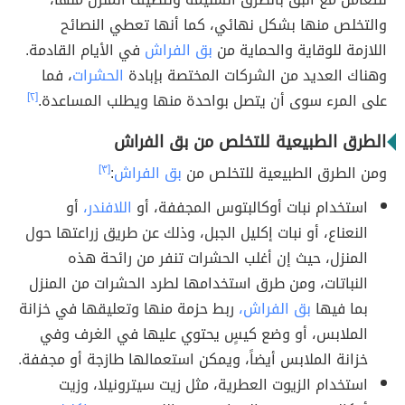
والتخلص منها بشكل نهائي، كما أنها تعطي النصائح
اللازمة للوقاية والحماية من
بق الفراش
في الأيام القادمة.
وهناك العديد من الشركات المختصة بإبادة
الحشرات
، فما
على المرء سوى أن يتصل بواحدة منها ويطلب المساعدة.
[٢]
الطرق الطبيعية للتخلص من بق الفراش
ومن الطرق الطبيعية للتخلص من
بق الفراش
:
[٣]
استخدام نبات أوكالبتوس المجففة، أو
اللافندر،
أو
النعناع، أو نبات إكليل الجبل، وذلك عن طريق زراعتها حول
المنزل، حيث إن أغلب الحشرات تنفر من رائحة هذه
النباتات، ومن طرق استخدامها لطرد الحشرات من المنزل
بما فيها
بق الفراش،
ربط حزمة منها وتعليقها في خزانة
الملابس، أو وضع كيسٍ يحتوي عليها في الغرف وفي
خزانة الملابس أيضاً، ويمكن استعمالها طازجة أو مجففة.
استخدام الزيوت العطرية، مثل زيت سيترونيلا، وزيت