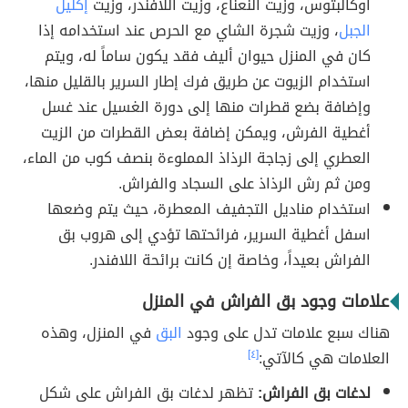
أوكالبتوس، وزيت النعناع، وزيت اللافندر، وزيت
إكليل
الجبل
، وزيت شجرة الشاي مع الحرص عند استخدامه إذا
كان في المنزل حيوان أليف فقد يكون ساماً له، ويتم
استخدام الزيوت عن طريق فرك إطار السرير بالقليل منها،
وإضافة بضع قطرات منها إلى دورة الغسيل عند غسل
أغطية الفرش، ويمكن إضافة بعض القطرات من الزيت
العطري إلى زجاجة الرذاذ المملوءة بنصف كوب من الماء،
ومن ثم رش الرذاذ على السجاد والفراش.
استخدام مناديل التجفيف المعطرة، حيث يتم وضعها
اسفل أغطية السرير، فرائحتها تؤدي إلى هروب بق
الفراش بعيداً، وخاصة إن كانت برائحة اللافندر.
علامات وجود بق الفراش في المنزل
هناك سبع علامات تدل على وجود
البق
في المنزل، وهذه
العلامات هي كالآتي:
[٤]
لدغات بق الفراش:
تظهر لدغات بق الفراش على شكل