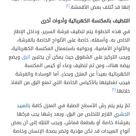
إنها قد تُتلف بعض الأقمشة.
[٢]
التنظيف بالمكنسة الكهربائية وأدوات أخرى
في هذه الخطوة يتم تنظيف فرشة السرير، وداخل الإطار
الخاص به، وأسفله، خاصة على الألواح الخاصة بالفرشة،
والألواح الأمامية، وجوانبه باستعمال المكنسة الكهربائية،
ويجب التركيز على الشقوق حيث يمكن أن يختبئ
البق
ويضع
بيضه هناك، ومن ثم تنظيف وعاء أو كيس المكنسة
الكهربائية بعيداً عن المنزل وبحذر، أما الوسادة والفرشة
فيجب تغطيتها بالأكياس الخاصة التي تمنع البق من النفاذ
خلالها.
[٢]
ثمّ يتم يتم رش الأسطح الصلبة في المنزل كافة
بالمبيد
الحشري
اللازم للتخلص من البق، وبعد رشها يجب فركها
بفرشاة خاصة أو بقطعة قماش، ويجب التنبّه إلى أن بعض
أنواع المبيدات قد تكن مؤذية وتضر بصحة الإنسان وخاصة