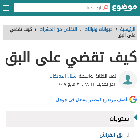
الرئيسية
/
حيوانات ونباتات
،
التخلص من الحشرات
/
كيف تقضي
على البق
كيف تقضي على البق
سناء الدويكات
تمت الكتابة بواسطة:
آخر تحديث:
٢٢:١٦ ، ٣١ مايو ٢٠١٨
أضف موضوع كمصدر مفضل في جوجل
محتويات
١
بق الفراش