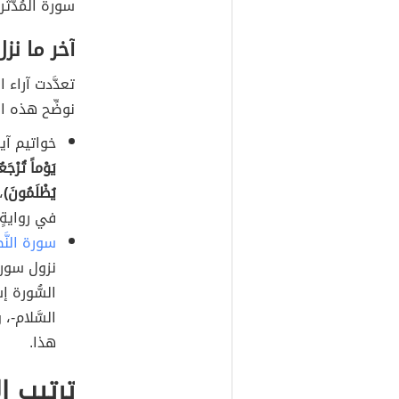
سورة المُدَّثِّر.
آخر ما نز
تعدَّدت آراء 
نوضِّح هذه ال
خواتيم آية
يَوْماً تُرْجَ
يُظْلَمُونَ)
،
في روايةٍ 
سورة النَّ
نزول سورة 
السُّورة إ
السَّلام-،
هذا.
ترتيب ا