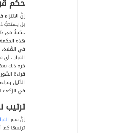
حكم قرا
إنَّ الالتزام
بل يستحبُّ ذلك
حكمةٌ في ذلك
هذه الحكمة الر
في الصَّلاة، 
القرآن، أي قر
كره ذلك بعض 
قراءة السُّور
الدَّليل بقراء
في الرَّكعة الث
ترتيب ن
إنَّ سور
القرآ
ترتيبها كما أ