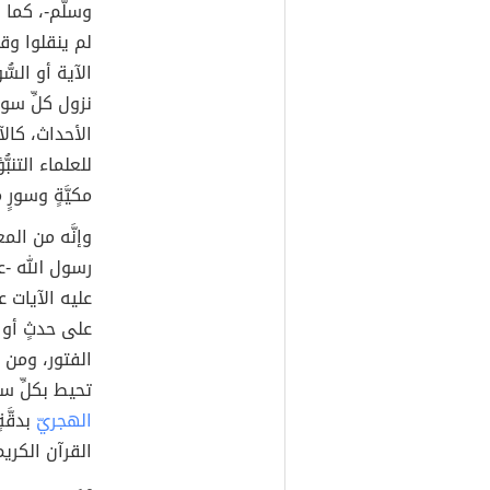
وسلّم-، كما أن
لم ينقلوا وق
الآية أو الس
نزول كلِّ سورة
الأحداث، كالآ
للعلماء التنبُ
مكيَّةٍ وسورٍ
وإنَّه من الم
رسول الله -عل
عليه الآيات عل
على حدثٍ أو 
الفتور، ومن ذل
تحيط بكلِّ سو
الهجريّ
بدقَّة
القرآن الكري