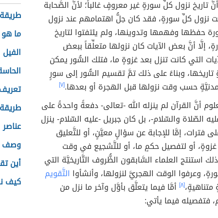
َّ تاريخ نزول كلِّ سورةٍ غير معروفٍ غالباً؛ لأنَّ الصَّحابة
طريقة 
ت نزول كلِّ سورةٍ، فقد كان جلُّ اهتمامهم عند نزول
ُّورة حفظها وفهمها وتدوينها، ولم يلتفتوا لتاريخ
ما هو ا
ٍ، إلَّا أنَّ بعض الآيات كان نزولها متعلِّقاً ببعض
الفيل ا
يات التي كانت تنزل بعد غزوةٍ ما، فتلك السُّور يمكن
الحاسة
ّؤ تاريخها، وبناءً على ذلك تمَّ تقسيم السُّور إلى سورٍ
 مدنيَّةٍ حسب وقت نزولها قبل الهجرة أو بعدها.
[٧]
تعريف 
علوم أنَّ القرآن لم ينزله الله -تعالى- دفعةً واحدةً على
طريقة 
يه الصّلاة والسّلام-، بل كان جبريل -عليه السّلام- ينزل
عناصر ا
ى فترات، إمَّا للإجابة عن سؤالٍ معيَّنٍ، أو للتَّعليق
وصف مد
غزوةٍ، أو لتفصيل حكمٍ ما، أو للتَّشجيع في وقت
ك استنتج العلماء السَّابقون الظُّروف التَّاريخيَّة التي
أين تقع
رةٍ، وعرفوا الوقت الهجريَّ لنزولها، وأنشأوا
التَّقويم
كيف نس
ٍ متناهيةٍ،
[٨]
أمَّا فيما يتعلَّق بأوَّل وآخر ما نزل من
م، فتفصيله فيما يأتي: