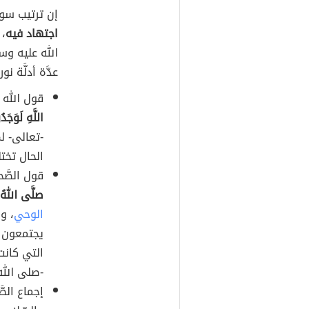
إن ترتيب سور 
اجتهاد فيه
، 
الله عليه وسل
عدَّة أدلَّة ن
قول الله 
اللَّهِ لَوَجَد
-تعالى- لم
الحال تخ
قول الصَّح
صلَّى اللهُ 
الوحي
، و
يجتمعون عن
التي كانت 
-صلى الله
إجماع الصَ