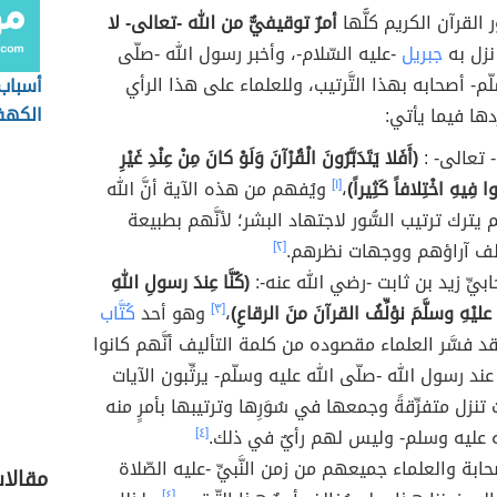
القرآن الكريم كلُّها
أمرٌ توقيفيٌّ من الله -تعالى- لا
نزل به
جبريل
-عليه السّلام-، وأخبر رسول الله -صلّى
ّم- أصحابه بهذا التَّرتيب، وللعلماء على هذا الرأي
أسباب
الكه
وردها فيما يأتي:
- تعالى- :
(أَفَلا يَتَدَبَّرُونَ الْقُرْآنَ وَلَوْ كانَ مِنْ عِنْدِ غَيْرِ
ُوا فِيهِ اخْتِلافاً كَثِيراً)
،
[١]
ويُفهم من هذه الآية أنَّ الله
 يترك ترتيب السُّور لاجتهاد البشر؛ لأنَّهم بطبيعة
تلف آراؤهم ووجهات نظرهم.
[٢]
ابيِّ زيد بن ثابت -رضي الله عنه-:
(كُنَّا عِندَ رسولِ اللهِ
عليْهِ وسلَّمَ نؤلِّفُ القرآنَ منَ الرقاعِ)
،
[٣]
وهو أحد
كُتَّاب
قد فسَّر العلماء مقصوده من كلمة التأليف أنَّهم كانوا
د رسول الله -صلّى الله عليه وسلّم- يرتِّبون الآيات
تنزل متفرِّقةً وجمعها في سُوَرِها وترتيبها بأمرٍ منه
 عليه وسلم- وليس لهم رأيٌ في ذلك.
[٤]
ّحابة والعلماء جميعهم من زمن النَّبيِّ -عليه الصّلاة
مقالا
[٤]