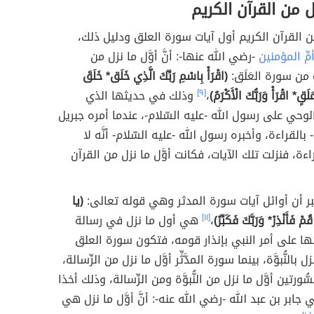
زل من القرآن الكريم
 من القرآن الكريم أول آيات سورة العلق ودليل ذلك،
ِّ المؤمنين
-رضي الله عنها-: أنَّ أوَّل ما نزل من
 من سورة العَلَق:
(اقْرَأْ بِاسْمِ رَبِّكَ الَّذِي خَلَق* خَلَقَ
َقٍ* اقْرَأْ وَرَبُّكَ الْأَكْرَمُ)
،
[٩]
وذلك في حديثها الذي
 الوحي على رسول الله -عليه السّلام-، عندما أمره جبريل
 بالقراءة، وأخبره رسول الله -عليه السّلام- أنَّه لا
ة، فنزلت تلك الآيات، فكانت أوَّل ما نزل من القرآن
ر أن أوائل آيات سورة المدثر وهي قوله تعالى:
(يا
قُمْ فَأَنْذِرْ* وَرَبَّكَ فَكَبِّرْ)
،
[١١]
هي أول ما نزل في رسالة
ئها على أمر النبي بإنذار قومه، فتكون سورة العلق
 بالنُّبوَّة، بينما سورة المدَّثِّر أوَّل ما نزل من الرِّسالة،
ُّورتين أوَّل ما نزل من النُّبوَّة ومن الرِّسالة، وذلك أخذا
ي جابر بن عبد الله -رضي الله عنه-: أنَّ أوَّل ما نزل هي