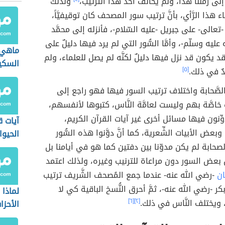
إلى زمننا هذا، ولم يُخالف أحدٌ هذا التّرتيب،
ولذلك
اء هذا الرَّأي، بأنَّ ترتيب سور المصحف كان توقيفيَّاً،
 -تعالى- على جبريل -عليه السّلام-، فأنزله إلى محمَّد
 عليه وسلّم-، وأمَّا السُّور التي لم يرد فيها دليلٌ على
ماهي 
د يكون قد نزل فيها دليلٌ لكنَّه لم يصل للعلماء، ولم
السكي
ٌ في ذلك.
[٥]
صَّحابة واختلاف ترتيب السور فيها فهو راجع إلى
اصَّة بهم وليست لعامَّة النَّاس، كتبوها لأنفسهم،
ِّنون فيها مسائل أخرى غير آيات القرآن الكريم،
آيات ق
وبعض الأبيات الشِّعرية، كما أنَّ دوَّنوا هذه السُّور
الحيوا
الصحابة لم يكن مدوّنا بين دفتين كما هو في أيامنا بل
 بعض السور دون مراعاة للترنيب وغيره، ولذلك اعتمد
ان
-رضي الله عنه- عندما جمع المُصحف الشَّريف ترتيب
-رضي الله عنه-، ثمَّ أحرق النُّسخ الباقية كي لا
لماذا
 ويختلف النَّاس في ذلك.
[٢]
[٦]
الأحزا