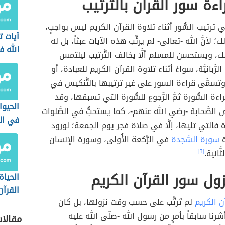
ءة سور القرآن بالترتيب
 في ترتيب السُّور أثناء تلاوة القرآن الكريم ليس بواجبٍ،
آيات 
؛ لأنَّ الله -تعالى- لم يرتِّب هذه الآيات عبثاً، بل له
الله 
، ويستحسن للمسلم ألَّا يخالف التَّرتيب ليلتمس
الكون
َّبانيَّة، سواءً أثناء تلاوة القرآن الكريم للعبادة، أو
وتسمَّى قراءة السور على غير ترتيبها بالتَّنكيس في
اءة السُّورة ثمَّ الرُّجوع للسُّورة التي تسبقها، وقد
الحيوا
الصَّحابة -رضي الله عنهم-، كما يستحبُّ في الصَّلوات
في ال
ة فالتي تليها، إلَّا في صلاة فجر يوم الجمعة؛ لورود
ة
سورة السَّجدة
في الرَّكعة الأُولى، وسورة الإنسان
َّانية.
[٦]
زول سور القرآن الكريم
الحيا
القرآن
ن الكريم
لم تُرتَّب على حسب وقت نزولها، بل كان
شرنا سابقاً بأمرٍ من رسول الله -صلّى الله عليه
مقالا