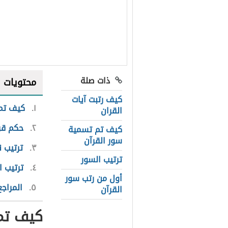
ذات صلة
محتويات
كيف رتبت آيات
١
كيف تم 
القران
٢
حكم قرا
كيف تم تسمية
سور القرآن
٣
ترتيب ن
ترتيب السور
٤
ترتيب ا
أول من رتب سور
٥
المراجع
القرآن
كيف تم 