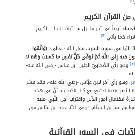
[١٠]
ل من القرآن الكريم
العلماء أيضاً في آخر ما نزل من آيات القرآن الكريم،
آراء كما يأتي:
[١٢]
 الرِّبا في سورة البقرة، قول الله -تعالى-:
(وَاتَّقُوا
عُونَ فِيهِ إِلَى اللَّهِ ثُمَّ تُوَفَّى كُلُّ نَفْسٍ ما كَسَبَتْ وَهُمْ لا
[١٣]
وهو رأي الصَّحابيِّ الجليل ابن عباس -رضي الله عنه-
له.
صر
، وهو رأي آخر لابن عبَّاس -رضي الله عنه-، فقد فسَّر
النَّصر عندما اجتمع مع كبار الصَّحابة، أنَّ في هذه
شارةٌ لاكتمال أمور الدِّين واقتراب أجل النَّبي -عليه
 ووافق عمر بن الخطَّاب -رضي الله عنه- ابن عبَّاس في
لآيات في السور القرآنية