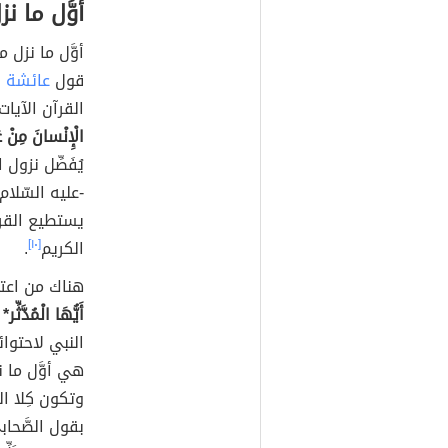
أوَّل ما ن
أوَّل ما نزل
قول
عائشة أم
القرآن الآيات
الْإِنْسانَ مِنْ عَل
يُفَصِّل نزول
-عليه السّلام-
يستطيع القراء
الكريم
[١٠]
.
هناك من اعتب
أَيُّهَا الْمُدَّثِّر* 
النبي لاحتوا
هي أوَّل ما نزل
وتكون كِلا الس
بقول الصَّحاب