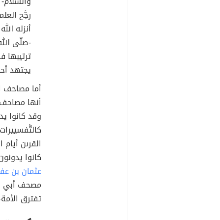
والسّلام- 
رجَّح العلم
أنزله الله
-صلّى الله
ترتيبها فق
يجتهد أحد
أما مصاحف ال
أنها مصاحف خ
وقد كانوا يدو
كالتَّفسييرات 
القرىن أيام 
كانوا يدونون
عثمان بن عف
مصحف أبي بكر 
تفترق الأمة،