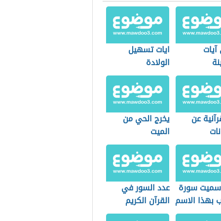
آيات
ايات تسهيل
نة
الولادة
رآنية عن
يخرج الحي من
نات
الميت
 سميت سورة
عدد السور في
ب بهذا الاسم
القرآن الكريم