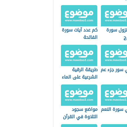
زول سورة
كم عدد آيات سورة
ج
الفاتحة
 سور جزء عم
طريقة الرقية
الشرعية على الماء
 سورة النعم
مواضع سجود
التلاوة في القرآن
الكريم