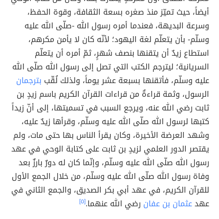
أيضاً، حيث تميّز منذ صغره بسعة الثقافة، وقوة الحفظ،
وسرعة البديهة، فعندما أمره رسول الله -صلّى الله عليه
وسلّم- بأن يتعلّم لغة اليهود؛ لأنّه كان لا يأمن مكرهم،
استطاع زيدٌ أن يتقنها بنصف شهرٍ، ثمّ أمره أن يتعلّم
السريانية؛ ليترجم الكتب التي تصل إلى رسول الله صلّى الله
عليه وسلّم، فأتقنها بسبعة عشر يوماً، ولذلك لُقّب
بترجمان
الرسول، وثمة قراءةٌ من قراءات القرآن الكريم باسم زيدٍ بن
ثابت رضي الله عنه، ويرجع السبب في تسميتها، إلى أنّ زيداً
كتبها لرسول الله صلّى الله عليه وسلّم، وقرأها زيدٌ عليه،
وشهد العرضة الأخيرة، وكان يقرأ الناس بها حتى مات، ولم
يقتصر الدور العلمي لزيدٍ بن ثابت على كتابة الوحي في عهد
رسول الله صلّى الله عليه وسلّم، وإنّما كان له دورٌ بارزٌ بعد
وفاة رسول الله صلّى الله عليه وسلّم، من خلال الجمع الأول
للقرآن الكريم، في عهد أبي بكر الصديق، والجمع الثاني في
عهد
عثمان بن عفان
رضي الله عنهما.
[٥]