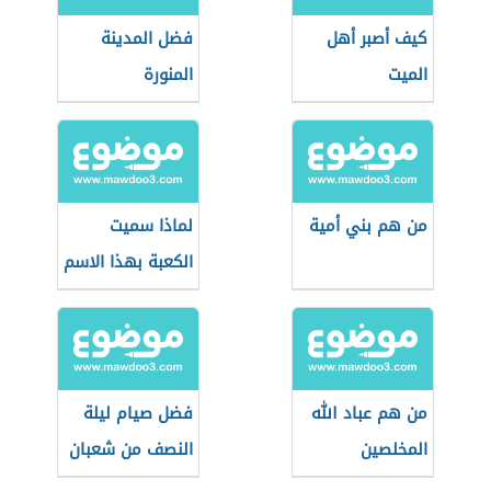
كيف أصبر أهل
فضل المدينة
الميت
المنورة
من هم بني أمية
لماذا سميت
الكعبة بهذا الاسم
من هم عباد الله
فضل صيام ليلة
المخلصين
النصف من شعبان