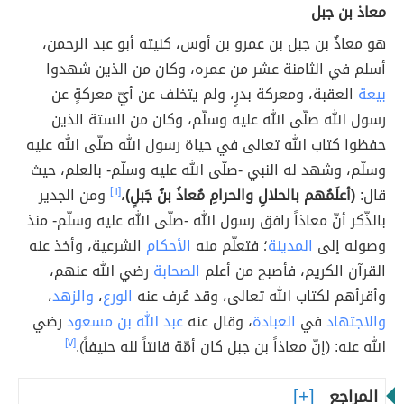
معاذ بن جبل
هو معاذٌ بن جبل بن عمرو بن أوس، كنيته أبو عبد الرحمن،
أسلم في الثامنة عشر من عمره، وكان من الذين شهدوا
بيعة
العقبة، ومعركة بدرٍ، ولم يتخلف عن أيّ معركةٍ عن
رسول الله صلّى الله عليه وسلّم، وكان من الستة الذين
حفظوا كتاب الله تعالى في حياة رسول الله صلّى الله عليه
وسلّم، وشهد له النبي -صلّى الله عليه وسلّم- بالعلم، حيث
قال:
(أعلَمُهم بالحلالِ والحرامِ مُعاذُ بنُ جَبلٍ)
،
[٦]
ومن الجدير
بالذّكر أنّ معاذاً رافق رسول الله -صلّى الله عليه وسلّم- منذ
وصوله إلى
المدينة
؛ فتعلّم منه
الأحكام
الشرعية، وأخذ عنه
القرآن الكريم، فأصبح من أعلم
الصحابة
رضي الله عنهم،
وأقرأهم لكتاب الله تعالى، وقد عُرف عنه
الورع
،
والزهد
،
والاجتهاد
في
العبادة
، وقال عنه
عبد الله بن مسعود
رضي
الله عنه: (إنّ معاذاً بن جبل كان أمّة قانتاً لله حنيفاً).
[٧]
المراجع