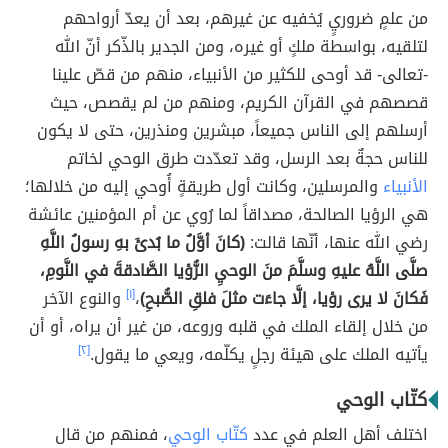
من علمٍ ضروريٍ يُخفيه عن غيرهم، بعد أن يعدّ أرواحهم
لتلقيه، بواسطة ملكٍ أو غيره، ومن الجدير بالذّكر أنّ الله
-تعالى- قد أوحى للكثير من الأنبياء، منهم من قصّ علينا
قصصهم في القرآن الكريم، ومنهم من لم يقصص، حيث
أرسلهم إلى الناس جميعاً، مبشرين ومنذرين، حتى لا يكون
للناس حجةٌ بعد الرسل، وقد تعدّدت طرق الوحي لخاتم
الأنبياء
والمرسلين، وكانت أول طريقةٍ أُوحي إليه من خلالها؛
هي الرؤيا الصالحة، مصداقاً لما رُوي عن أم المؤمنين عائشة
رضي الله عنها، أنّها قالت:
(كانَ أوَّلُ ما بُدئَ بهِ رسولُ اللَّهِ
صلَّى اللَّهُ عليهِ وسلَّمَ منَ الوحيِ الرُّؤيا الصَّادقةَ في النَّومِ،
فَكانَ لا يرى رؤيا، إلَّا جاءَت مثلَ فلقِ الصُّبحِ)
،
[١]
والنوع الآخر
من خلال إلقاء الملك في قلبه وروعه، من غير أن يراه، أو أن
يأتيه الملك على هيئة رجلٍ يكلّمه، ويعي ما يقول.
[٢]
كتّاب الوحي
اختلف أهل العلم في عدد
كتّاب الوحي
، فمنهم من قال