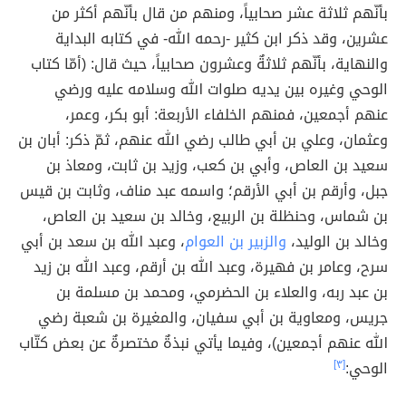
بأنّهم ثلاثة عشر صحابياً، ومنهم من قال بأنّهم أكثر من
عشرين، وقد ذكر ابن كثير -رحمه الله- في كتابه البداية
والنهاية، بأنّهم ثلاثةٌ وعشرون صحابياً، حيث قال: (أمّا كتاب
الوحي وغيره بين يديه صلوات الله وسلامه عليه ورضي
عنهم أجمعين، فمنهم الخلفاء الأربعة: أبو بكر، وعمر،
وعثمان، وعلي بن أبي طالب رضي الله عنهم، ثمّ ذكر: أبان بن
سعيد بن العاص، وأبي بن كعب، وزيد بن ثابت، ومعاذ بن
جبل، وأرقم بن أبي الأرقم؛ واسمه عبد مناف، وثابت بن قيس
بن شماس، وحنظلة بن الربيع، وخالد بن سعيد بن العاص،
وخالد بن الوليد،
والزبير بن العوام
، وعبد الله بن سعد بن أبي
سرح، وعامر بن فهيرة، وعبد الله بن أرقم، وعبد الله بن زيد
بن عبد ربه، والعلاء بن الحضرمي، ومحمد بن مسلمة بن
جريس، ومعاوية بن أبي سفيان، والمغيرة بن شعبة رضي
الله عنهم أجمعين)، وفيما يأتي نبذةٌ مختصرةٌ عن بعض كتّاب
الوحي:
[٣]