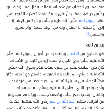
المسلمين)، وفي أحد الأيام سأل أبي بن كعب -رضي الله
عنه- عمر بن الخطاب عن عدم استعماله، فقال عمر: (أخاف أن
يدنّس دينك)، وممّا يدلّ على سعة علمه؛ تصدّره للفتوى في
عهد
رسول الله
صلّى الله عليه وسلّم، ولا بدّ من الإشارة
إلى أنّ كنيته أبا المنذر، وله من الولد محمدٌ، وأم عمرو،
والطفيل.
[٤]
زيد بن ثابت
هو صحابيّ من
الأنصار
، وبالتحديد من أخوال رسول الله -صلّى
الله عليه سلّم- بني النجار، واسمه زيد بن ثابت بن الضّحاك،
كان في الحادية عشر من عمره عندما قدم رسول الله -صلّى
الله عليه وسلّم- إلى المدينة المنورة، وأسلم مع أهله، وكان
محبّاً للجهاد في سبيل الله تعالى، حيث حضر في غزوة بدرٍ،
وأحدٍ، ولكنّ النبي -صلّى الله عليه وسلّم- لم يسمح له
بالقتال؛ بسبب صغر سنّه، وضعف جسده، وردّه مع مجموعةٍ
من أقرانه، منهم:
عبد الله بن عمر
رضي الله عنهما، فكانت
معركة الخندق أول معركةٍ يشارك بها، وكان من كتّاب الوحي