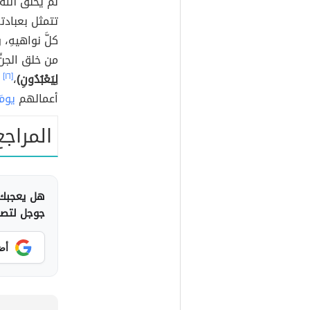
لم يخلق الله -
تتمثل بعبادت
كلَّ نواهيهِ،
من خلق الجنِّ
لِيَعْبُدُونِ)
،
[١٦]
و
أعمالهم
يومَ
المراجع
هل يعجبك 
جوجل لتصلك
أض