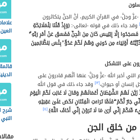
اسلون
عزَّ وجلَّ- في القرآنِ الكريمِ، أنَّ الجنَّ يتكاثرون
علاما
وقد جاء ذلك في قوله -تعالى-:
(وَإِذْ قُلْنَا لِلْمَلَائِكَةِ
العين
َسَجَدُوا إِلَّا إِبْلِيسَ كَانَ مِنَ الْجِنِّ فَفَسَقَ عَنْ أَمْرِ رَبِّهِ ۗ
َذُرِّيَّتَهُ أَوْلِيَاءَ مِن دُونِي وَهُمْ لَكُمْ عَدُوٌّ ۚ بِئْسَ لِلظَّالِمِينَ
درون على التشكل
قائمة 
الديني
تي أخبر الله -عزَّ وجلَّ- عنها أنَّهم قادرونَ على
العام
ل إنسان أو حيوان،
[١٣]
وقد جاء ذلك في قول الله
ْ زَيَّنَ لَهُمُ الشَّيْطَانُ أَعْمَالَهُمْ وَقَالَ لَا غَالِبَ لَكُمُ الْيَوْمَ
ِي جَارٌ لَّكُمْ ۖ فَلَمَّا تَرَاءَتِ الْفِئَتَانِ نَكَصَ عَلَىٰ عَقِبَيْهِ
شرح ا
ءٌ مِّنكُمْ إِنِّي أَرَىٰ مَا لَا تَرَوْنَ إِنِّي أَخَافُ اللَّهَ)
.
[١٤]
النبي
 من خلق الجن
للأطف
مقالا