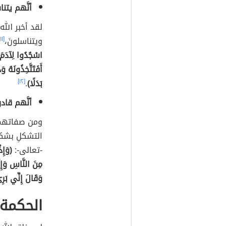
أنَّهم يتن
لقد أخبر الله -
ويتناسلونَ،
[١١]
اسْجُدُوا لِآدَمَ ف
أَفَتَتَّخِذُونَهُ و
بَدَلًا)
.
[١٢]
أنَّهم قا
ومن صفاتهم ال
التشكلِ بشك
-تعالى-:
(وَإِذ
مِنَ النَّاسِ وَإِنّ
وَقَالَ إِنِّي بَرِي
الحكمة