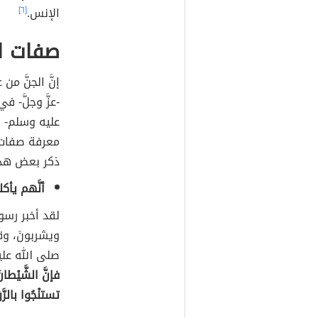
الإنس.
[٦]
صفات ا
إنَّ الجنَّ من 
-عزَّ وجلَّ- في
عليه وسلم- ب
معرفة صفات ال
ذكر بعض هذه
أنَّهم يأ
لقد أخبر رسول
ويشربونَ، وق
صلى الله عل
فإنَّ الشَّيْطان
تستنْجُوا بالرَّ