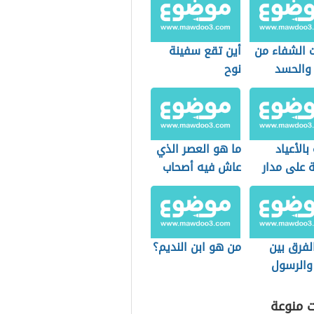
ت الشفاء من
أين تقع سفينة
 والحسد
نوح
بالأعياد
ما هو العصر الذي
ة على مدار
عاش فيه أصحاب
الكهف؟
لفرق بين
من هو ابن النديم؟
 والرسول
ال
ت منوعة