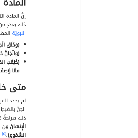
المادة 
إنَّ المادة ال
ذلك بعددٍ من 
النبويّة
المطهر
(وَخَلَقَ الْجَ
(وَالْجَانَّ خ
(خُلِقَتِ الم
ممَّا وُصِفَ 
متى خلق
لم يحدد القرآ
الجنَّ بالضبطِ،
ذلك صراحةً في
الْإِنسَانَ مِن صَل
السَّمُومِ)
،
[٥]
و