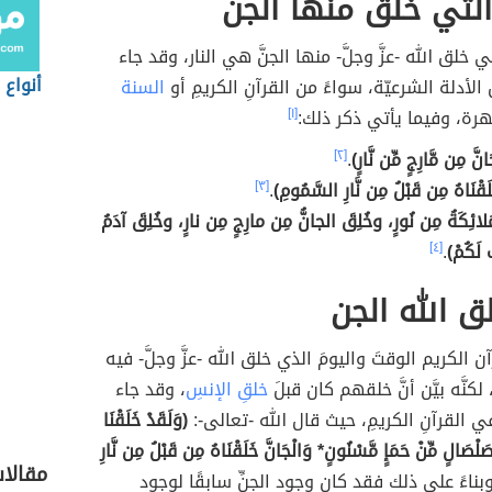
التي خلق منها الجن
تي خلق الله -عزَّ وجلَّ- منها الجنَّ هي النار،
وقد جاء
أنواع 
الأدلة الشرعيّة، سواءً من القرآنِ الكريمِ أو
السنة
ة، وفيما يأتي ذكر ذلك:
[١]
انَّ مِن مَّارِجٍ مِّن نَّارٍ)
.
[٢]
َلَقْنَاهُ مِن قَبْلُ مِن نَّارِ السَّمُومِ)
.
[٣]
َلائِكَةُ مِن نُورٍ، وخُلِقَ الجانُّ مِن مارِجٍ مِن نارٍ، وخُلِقَ آدَمُ
لَكُمْ)
.
[٤]
 الله الجن
ن الكريم الوقتَ واليومَ الذي خلق الله -عزَّ وجلَّ- فيه
لكنَّه بيَّن أنَّ خلقهم كان قبلَ
خلقِ الإنسِ
، وقد جاء
 القرآنِ الكريمِ، حيث قال الله -تعالى-:
(وَلَقَدْ خَلَقْنَا
ْصَالٍ مِّنْ حَمَإٍ مَّسْنُونٍ* وَالْجَانَّ خَلَقْنَاهُ مِن قَبْلُ مِن نَّارِ
مقالا
بناءً على ذلك فقد كان وجود الجنِّ سابقًا لوجود