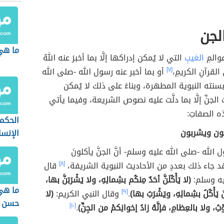
لجن
ما هي
عوالمِ
الغيبِ
التي لا يُمكن إدراكها إلَّا بما أخبرَ عنه اللهُ
 القرآنِ الكريمِ،
[٧]
أو بما أخبر عنه رسول الله -صلى الله
سنته النبوية المطهرة، وبناءً على ذلك لا يُمكن
جنِّ إلَّا بما دلَّت عليه نصوص الشريعة، وفيما يأتي
 الصفاتِ:
الحكم
كلون ويشربون
الإنسا
 الله -صلى الله عليه وسلم- أنَّ الجنَّ يأكلونَ
د جاء ذلك بعددٍ من الأحاديث النبوية الشريفة،
[٨]
قال
يه وسلم:
(لا يَأْكُلَنَّ أحَدٌ مِنكُم بشِمالِهِ، ولا يَشْرَبَنَّ بها،
ما هي
َ يَأْكُلُ بشِمالِهِ، ويَشْرَبُ بها)
.
[٩]
وقال النبي الكريم:
(لا
حسن ا
وْثِ، ولا بالعِظامِ، فإنَّهُ زادُ إخوانِكمْ من الجِنِّ)
.
[١٠]