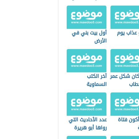
 عذاب يوم
أول بيت بني في
الأرض
ان شكل عمر
آخر الكتب
خطاب
السماوية
كون فتاة
عدد الأحاديث التي
رواها أبو هريرة