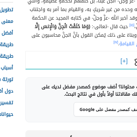
عزَّ وجلَّ- الجنَّ عبثًا، بل خلقهم لحكمةٍ عظيمةٍ، والتي
ه وحده من غير شريكٍ به، والقيام بما أمر به واجتناب
تطويل 
 وقد أخبر الله -عزَّ وجلَّ- في كتابه المجيد عن الحكمة
معنى 
،
[١٥]
حيث قال -تعالى-:
(وَمَا خَلَقْتُ الْجِنَّ وَالْإِنسَ إِلَّا
أفضل د
بناءً على ذلك يُمكن القول بأنَّ الجنَّ محاسبون على
 القيامةِ
.
[١٧]
طريقة 
طريقة 
أسباب 
تورتة 
محتوانا؟ أضف موضوع كمصدر مفضل لديك على
دول أف
 مقالاتنا أولاً بأول في نتائج البحث.
تفسير 
ف كمصدر مفضل على Google
حيوانا