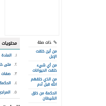
ذات صلة
محتويات
من أين خلقت
١
المادة 
الإبل
٢
متى خلق
من أي شيء
خلقت الحيوانات
٣
صفات ا
من الذي خلقهم
٤
الحكمة
الله قبل آدم
٥
المراجع
الحكمة من خلق
الشيطان