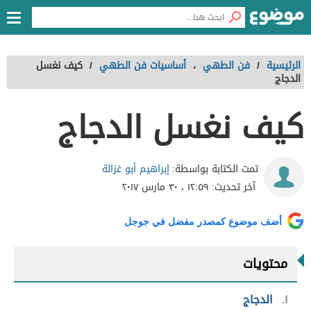
الرئيسية
/
فن الطهي
،
أساسيات فن الطهي
/
كيف نغسل
الدجاج
كيف نغسل الدجاج
إبراهيم أبو غزالة
تمت الكتابة بواسطة:
آخر تحديث:
١٢:٥٩ ، ٣٠ مارس ٢٠١٧
أضف موضوع كمصدر مفضل في جوجل
محتويات
١
الدجاج