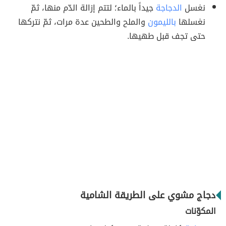
نغسل
الدجاجة
جيداً بالماء؛ لتتم إزالة الدّم منها، ثمّ
نغسلها
بالليمون
والملح والطحين عدة مرات، ثمّ نتركها
حتى تجف قبل طهيها.
دجاج مشوي على الطريقة الشامية
المكوّنات