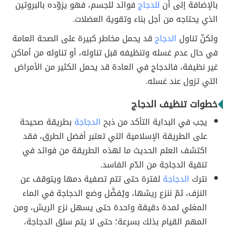
بالإضافة إلى أن
للدجاج
فوائد للجسم، فهو يزوّده بالبروتين
الذي يحتاجه من أجل بناء وتقوية العضلات.
ولكنّ تناول
الدجاج
قد يحمل مخاطر كبيرة على الصحة العامة
في حال عدم غسله وتنظيفه قبل تناوله، أو تناوله من أماكن
غير نظيفة، فالدجاج في العادة قد يحمل الكثير من الأمراض
التي تزول عند غسله.
خطوات تنظيف الدجاج
يجب في البداية التأكد من ذبح
الدجاجة
بطريقة صحيحة
على الطريقة الإسلامية التي تعتبر أفضل الطرق، فقد
اكتشف العلم الحديث ما لهذه الطريقة من فوائد في
تنقية الدجاجة من الدّم الفاسد.
نترك
الدجاجة
لفترة حتى تتم تصفية دمها ويتوقف عن
النزف، ثمّ ننزع ريشها، ويُفضَّل وضع الدجاجة في الماء
المغلي لمدة دقيقة واحدة حتى يسهل نزع الريش، ومن
المهم القيام بذلك بسرعة؛ حتى لا يتم سلق الدجاجة،