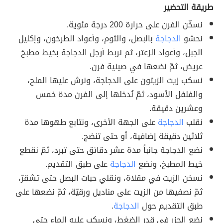
طريقة التحضير
نسخّن الفرن على حرارة 200 درجة مئوية.
نحشو
الدجاجة
بالبصل، والثوم، وأعواد الطرخون، وإكليل
الجبل، وأعواد الزعتر، ثم نربط أرجل الدجاجة بخيط مطبخ
عريض، ثمّ نضعها في صينية فرن.
نسكب زيت الزيتون على الدجاجة، ونرش عليها الملح،
والفلفل الأسود، ثمّ نُدخلها إلى الفرن مدة خمس
وعشرين دقيقة.
نقلب
الدجاجة
على الجهة الأخرى، ونتابع طهوها مدة
ثلاثين دقيقة إضافية، أو حتى تنضج.
نضع الدجاجة جانباً مدة عشر دقائق حتى تبرد، ثمّ نقطع
خيط المطبخ، ونضع
الدجاجة
على طبق التقديم.
نسخن الزيت في مقلاة، ونقلي حبات البصل حتى تشقرّ،
ثمّ نصفيها من الزيت على مناديل ورقيّة، ثمّ نضعها على
طبق التقديم حول
الدجاجة
.
نضع الجزر في قدر الضغط، ونسكب عليه الماء حتى