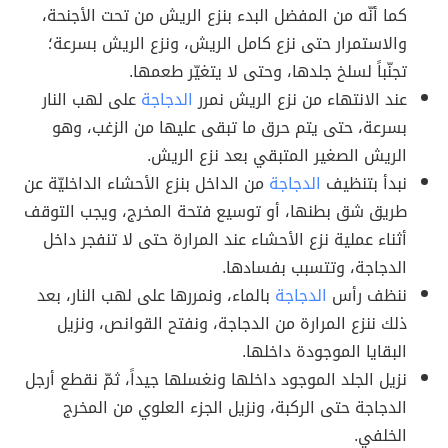
كما أنّه من المفضل البدء بنزع الريش من تحت الأجنحة،
والاستمرار حتى نزع كامل الريش، ونزع الريش بسرعة؛
تجنّباً لسلخ جلدها، وحتى لا يتغيّر طعمها.
عند الانتهاء من نزع الريش نمرر
الدجاجة
على لهب النار
بسرعة، حتى يتم حرق ما تبقى عليها من الزغب، وهو
الريش الصغير المتبقي بعد نزع الريش.
نبدأ بتنظيف
الدجاجة
من الداخل بنزع الأحشاء الداخليّة عن
طريق شق بطنها، أو توسيع فتحة المخرج، ويجب التوقف
أثناء عملية نزع الأحشاء عند المرارة حتى لا تنفجر داخل
الدجاجة، وتتسبب بفسادها.
ننظف رأس
الدجاجة
بالماء، ونمررها على لهب النار، بعد
ذلك ننزع المرارة من الدجاجة، ونفتح القوانص، ونزيل
البقايا الموجودة داخلها.
نزيل الجلد الموجود داخلها ونغسلها جيداً، ثمّ نقطع أرجل
الدجاجة حتى الركبة، ونزيل الجزء العلوي من المخرج
الخلفي.