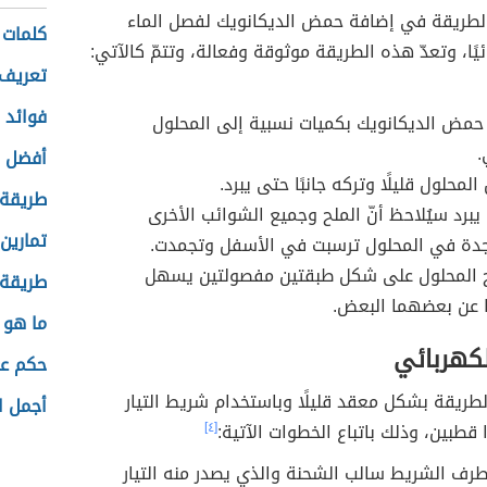
الطريقة في إضافة حمض الديكانويك لفصل الماء
كلمات
ئيًا، وتعدّ هذه الطريقة موثوقة وفعالة، وتتمّ كالآتي:
تعريف 
فوائد 
حمض الديكانويك بكميات نسبية إلى المحلول
.
أفضل ا
لمحلول قليلًا وتركه جانبًا حتى يبرد.
طريقة 
يبرد سيُلاحظ أنّ الملح وجميع الشوائب الأخرى
تمارين
جدة في المحلول ترسبت في الأسفل وتجمدت.
المحلول على شكل طبقتين مفصولتين يسهل
طريقة 
 عن بعضهما البعض.
ما هو 
لكهربائي
حكم عن
ريقة بشكل معقد قليلًا وباستخدام شريط التيار
أجمل ا
 قطبين، وذلك باتباع الخطوات الآتية:
[٤]
رف الشريط سالب الشحنة والذي يصدر منه التيار