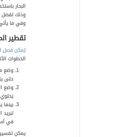
البحار باستخ
وذلك لفصل ال
وفي ما يأتي
تقطير ال
يُمكن فصل ال
الخطوات الآت
وضع مح
حتى يتب
وضع ال
يحتوي 
بينما ي
تبريد ا
في أسفل
يمكن تفسير ذ