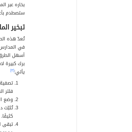
بخاره عبر الم
ستصطدم بأعلى
تبخير الما
تُعدّ هذه ال
في المدارس ل
أسهل الطرق 
برك كبيرة لا
يأتي:
[٣]
تصفية ا
فلتر ال
وضع الم
تُثبّت 
كثيفًا.
تبقى ا