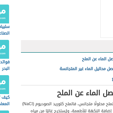
سلبيا
الصنا
 الماء عن الملح
فوائد 
البحر
 محاليل الماء غير المتجانسة
 الماء عن الملح
كيف 
يُعدّ الماء والملح محلولًا متجانس، فالملح كلوريد الصوديوم (NaCl)
المعا
افة النكهة للأطعمة، ويُستخرج غالبًا من مياه