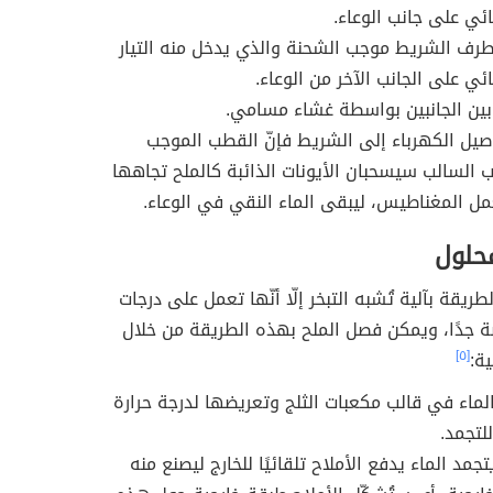
ئي على جانب الوعاء.
رف الشريط موجب الشحنة والذي يدخل منه التيار
ئي على الجانب الآخر من الوعاء.
بين الجانبين بواسطة غشاء مسامي.
صيل الكهرباء إلى الشريط فإنّ القطب الموجب
 السالب سيسحبان الأيونات الذائبة كالملح تجاهها
مل المغناطيس، ليبقى الماء النقي في الوعاء.
محلول
يقة بآلية تُشبه التبخر إلّا أنّها تعمل على درجات
ة جدًا، ويمكن فصل الملح بهذه الطريقة من خلال
ية:
[٥]
ماء في قالب مكعبات الثلج وتعريضها لدرجة حرارة
لتجمد.
تجمد الماء يدفع الأملاح تلقائيًا للخارج ليصنع منه