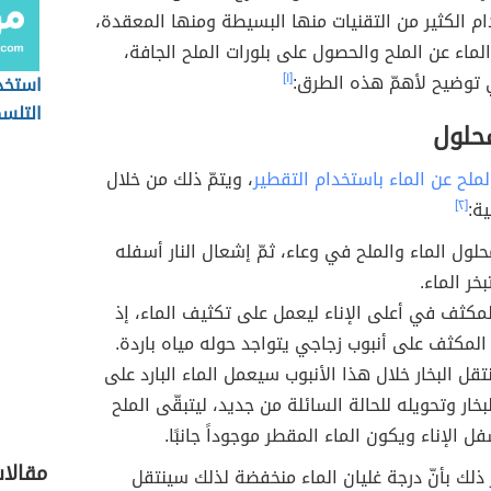
دام الكثير من التقنيات منها البسيطة ومنها المعقدة،
ماء عن الملح والحصول على بلورات الملح الجافة،
 توضيح لأهمّ هذه الطرق:
[١]
استخد
التلس
محلول
ملح عن الماء باستخدام التقطير
، ويتمّ ذلك من خلال
ية:
[٢]
لول الماء والملح في وعاء، ثمّ إشعال النار أسفله
خر الماء.
مكثف في أعلى الإناء ليعمل على تكثيف الماء، إذ
المكثف على أنبوب زجاجي يتواجد حوله مياه باردة.
نتقل البخار خلال هذا الأنبوب سيعمل الماء البارد على
لبخار وتحويله للحالة السائلة من جديد، ليتبقّى الملح
 الإناء ويكون الماء المقطر موجوداً جانبًا.
مقالا
لك بأنّ درجة غليان الماء منخفضة لذلك سينتقل