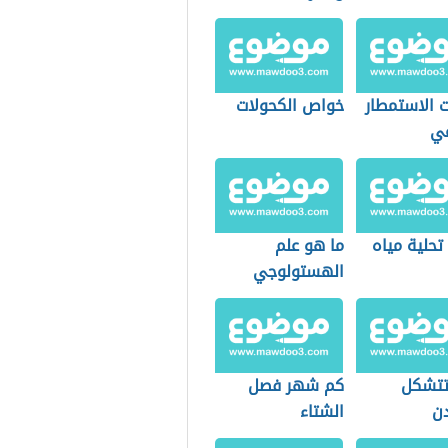
ت الاستمطار
خواص الكحولات
عي
تحلية مياه
ما هو علم
الهستولوجي
تتشكل
كم شهر فصل
دن
الشتاء