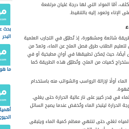
كثف، أمّا المواد التي لها درجة غليان مرتفعة
 الإناء وتعود إليه بالتنقيط.
ء
بحث عن
البحر
طريقة شائعة ومشهورة، إذ تُطبّق في التجارب العلمية
تعليم الطلاب طرق فصل الملح عن الماء، وتعدّ من
أيضًا، حيث يُمكن تطبيقها في أوانٍ مطبخية أو في
ستخراج كميات من الملح، وتُطبّق هذه الطريقة كما
ما هو 
لماء أولًا لإزالة الرواسب والشوائب منه باستخدام
قهوة.
اء في قِدر كبير على نار عالية الحرارة حتى يغلي.
درجة الحرارة ليتبخر الماء وتُخفض عندما يصبح السائل
أهمية 
الحيو
لمياه تغلي حتى تنتهي معظم كمية الماء ويتبقى