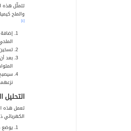
تتمثّل هذه 
والملح كيميا
[٤]
إضافة 
الملحي
تسخين ا
بعد أن 
المتوا
سيصبح 
نزعهما
التحليل ا
تعمل هذه الط
الكهربائي ذا
يوضع ط