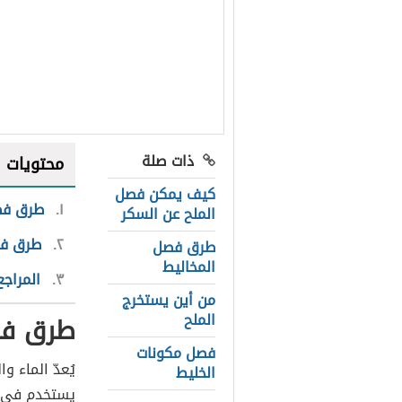
ذات صلة
محتويات
كيف يمكن فصل
١
طرق فصل
الملح عن السكر
٢
طرق فصل
طرق فصل
المخاليط
٣
المراجع
من أين يستخرج
الملح
طرق فصل
فصل مكونات
الخليط
يستخدم في إض