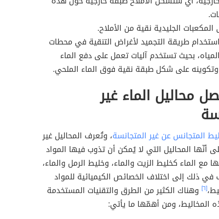
ارجية، أي ستُشكّل الأملاح طبقة خارجية حول هذه
ات.
المكعبات الجليدية نقية من الأملاح.
ستخدام طريقة التجميد لأغراض التنقية في محطات
المياه، بحيث تستخدم آليات تعمل على دفع الماء
وتكوينه على شكل طبقة نقية فوق الماء الملحي.
 محاليل الماء غير
سة
يط المتجانس عن غير المتجانسة
، وتُعرف المحاليل غير
ى أنّها المحاليل التي لا يُمكن أن تذوب فيها المواد
ا مع الماء كخليط الزيت والماء، وخليط الرمل والماء،
 في ذلك إلى اختلاف الخصائص الكيميائية للمواد
يط،
[٦]
وهناك الكثير من الطرق والتقنيات المستخدمة
المخاليط، ومن أهمّها ما يأتي: