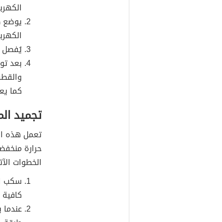
الكهربا
يوضع ط
الكهربا
يُفصل 
بعد تو
والقطب
كما يع
تجميد ال
تعمل هذه الطر
حرارة منخفض
الخطوات الآت
سكب ال
كافية ل
عندما ي