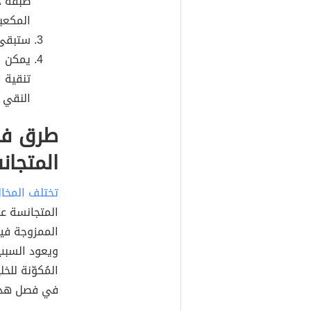
طبقة خ
المكعب
ستبقى 
يمكن ا
تنقية 
النقي 
طرق فصل
المتجان
تختلف المخال
المتجانسة عل
الممزوجة فيه
ويعود السبب
المُكوّنة للخل
في فصل هذه 