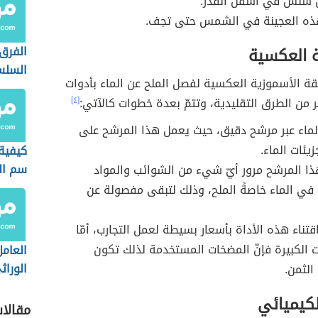
 سلس في أسفل القدر.
هذه العجينة في الشمس حتى تجف.
الفرق 
ة العكسية
السلس
ة الأسموزية العكسية لفصل الملح عن الماء بأدوات
والشبك
من الطرق التقليدية، وتتمّ بعدة خطوات كالآتي:
[٤]
الماء عبر مرشح دقيق، حيث يعمل هذا المرشح على
زيئات الماء.
كيفية
سم ال
ذا المرشح مرور أيّ شيء من الشوائب والمواد
التبغ
ة في الماء خاصةً الملح، وذلك لتبقى مفصولة عن
قتناء هذه الأداة بأسعار بسيطة لعمل التجارب، أمّا
ت الكبيرة فإنّ المضخات المستخدمة لذلك تكون
العامل
الوراث
الثمن.
الطاقة
لكيميائي
مقالا