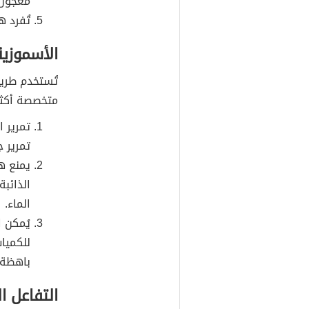
معجون
تُفرد 
الأسموزي
تُستخدم طريق
متخصصة أكثر 
تمرير 
تمرير ج
يمنع ه
الذائب
الماء.
يُمكن ا
للكميا
باهظة 
التفاعل ا