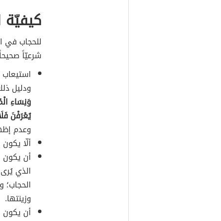
كيفيّة 
للحجاب في ال
شرعيّاً صحيح
استيعاب ا
ودليل ذلك
وَنِسَاءِ الْمُ
يُعْرَفْنَ فَلَا
وعدم إظها
ألّا يكون 
أن يكون ا
الذي يُرى
الحجاب؛ وه
وزينتها.
أن يكون ا