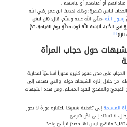
باداتهم أو أعيادهم أو لباسهم .
 الحجاب لباس شهرةٍ؛ وذلك لحديث ابن عمر رضي الله
ّ
رسول الله
-صلّى الله عليه وسلّم- قال:
(مَن لبسَ
 في الدُّنيا، ألبَسَهُ اللَّهُ ثوبَ مذلَّةٍ يومَ القيامةِ، ثمَّ
ارًا).
[١٠]
شبهات حول حجاب المرأة
ة
لحجاب على مدى عقودٍ كثيرةٍ محوراً أساسيّاً لمحاربة
له، من خلال إثارة الشبهات حوله، والتي تهدف إلى
 القيميّ والعقديّ للفرد المسلم، ومن هذه الشبهات
أة المسلمة
إلى تغطية شعرها باعتباره عورةً لا يجوز
ال، لا تستند إلى نصٍّ شرعيّ.
 تقليدٌ فقهيّ ليس لها مصدرٌ قرآنيّ واحدٌ.