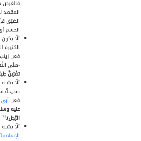
فالغرض م
المقصد لا
الضيّق فإن
الجسم أو
ألّا يكون 
الكثيرة ا
فعن زينب
-صلّى الله
تقْرَبنَّ طِيبً
ألّا يشبه
صحيحةٌ في
فعن
أبي 
عليه وسلم 
الرَّجل).
[٩]
ألّا يشبه
الإسلامية