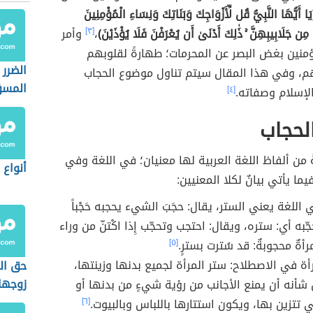
يَا أَيُّهَا النَّبِيُّ قُل لِّأَزْوَاجِكَ وَبَنَاتِكَ وَنِسَاءِ الْمُؤْمِنِينَ
ّ مِن جَلَابِيبِهِنَّ ۚ ذَٰلِكَ أَدْنَىٰ أَن يُعْرَفْنَ فَلَا يُؤْذَيْنَ)
،
[٣]
وأمر
مؤمنين بغض البصر عن المحرمات؛ طهارةً لقلوبهم
الضرر
هم، وفي هذا المقال سيتم تناول موضوع الحجاب
المسؤ
إسلام وصفاته.
[٤]
لحجاب
 من ألفاظ اللغة العربية لها معنيان؛ في اللغة وفي
أنواع 
ما يأتي بيانٌ لكلا المعنيين:
اللغة يعني الستر، يقال: حجَبَ الشيء يحجبه حَجْباً
حجّبه أي: ستره، ويقال: احتجب وتحجّب إِذا اكْتنّ من وراء
رأةٌ محجوبةٌ: قد سُترت بسترٍ.
[٥]
أة في الاصطلاح: ستر المرأة لجميع بدنها وزينتها،
حق ال
زوجها
شأنه أن يمنع الأجانب من رؤية شيءٍ من بدنها أو
ي تتزين بها، ويكون استتارها باللباس وبالبيوت‏.‏
[٦]