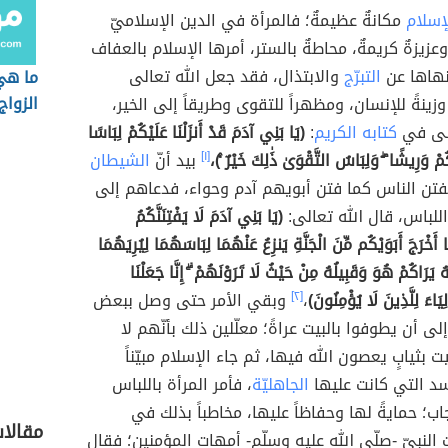
إسلام
مكانةٌ عظيمةٌ؛ فالمرأة في الدين الإسلاميّ
 وعزيزةٌ كريمةٌ، محاطةٌ بالستر، أمرها الإسلام بالعفاف
نهاها عن
التبرّج
والابتذال، فقد جعل الله تعالى
ما هي
الزواج
وزينةً للإنسان، ومظهراً للتقوى وطريقاً إلى الخير،
الى في
كتابه الكريم
:
(يَا بَنِي آدَمَ قَدْ أَنزَلْنَا عَلَيْكُمْ لِبَاسًا
ْ وَرِيشًا ۖ وَلِبَاسُ التَّقْوَىٰ ذَٰلِكَ خَيْرٌ ۚ)،
[١]
بيد أنّ
الشيطان
 يفتن الناس كما فتن أبويهم آدم وحواء، فدعاهم إلى
اللباس، قال الله تعالى:
(يَا بَنِي آدَمَ لَا يَفْتِنَنَّكُمُ
َخْرَجَ أَبَوَيْكُم مِّنَ الْجَنَّةِ يَنزِعُ عَنْهُمَا لِبَاسَهُمَا لِيُرِيَهُمَا
ُ يَرَاكُمْ هُوَ وَقَبِيلُهُ مِنْ حَيْثُ لَا تَرَوْنَهُمْ ۗ إِنَّا جَعَلْنَا
يَاءَ لِلَّذِينَ لَا يُؤْمِنُونَ)
،
[٢]
وبقي الأمر حتى وصل ببعض
لى أن يطوفوا بالبيت عراةً؛ معلّلين ذلك بأنّهم لا
 بثيابٍ يعصون الله فيها، ثم جاء الإسلام مبيّناً
سد التي كانت عليها
الجاهليّة
، فأمر المرأة باللباس
اب؛ حمايةً لها وحفاظاً عليها، مخاطباً بذلك في
مقالا
 النبيّ -صلّى الله عليه وسلّم- أمهات المؤمنين؛ فقال