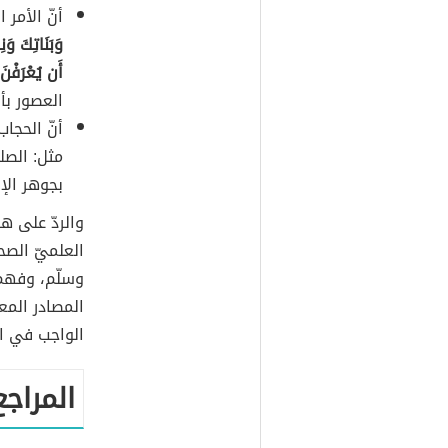
أنّ الأمر 
وَبَنَاتِكَ وَن
أَن يُعْرَفْنَ 
العصور بأ
أنّ الحجا
مثل: الصل
بجوهر الإ
والردّ على ه
العلميّ الصحي
وسلّم، وفهم
المصادر المع
الواجب في الق
المراجع