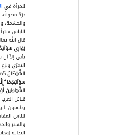
للمرأة في
ال
درّةٌ مصونةٌ،
والحشمة، و
اللباس ستراً 
قال الله تع
يُوَارِي سَوْآتِكُم
يأبى إلاّ أن
التعرّي ونزع 
الشَّيْطَانُ كَمَا أ
سَوْآتِهِمَا ۗ إِنَّه
الشَّيَاطِينَ أَوْلِ
قبائل العرب إ
يطوفون بالبيت
للناس المفا
والستر والحج
البداية زوجات