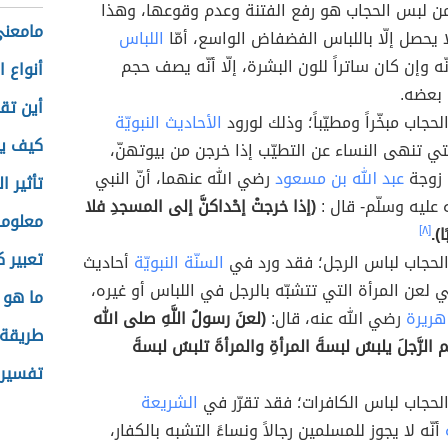
ن لبس الحجاب هو رفع الفتنة وعدم وقوعها، وهذا
مامعنى
 يحصل إلّا باللباس الفضفاض الواسع، أمّا
اللباس
ّه وإن كان ساتراً للون البشرة، إلّا أنّه يصف حجم
أنواع ا
 بعضه.
أين تق
الحجاب مبخّراً ومطيّباً؛ وذلك لورود
الأحاديث النبويّة
كيف يؤ
لتي تنهى النساء عن التطيّب إذا خرجن من بيوتهنّ،
 زوجة
عبد الله بن مسعود
رضي الله عنهما، أنّ النبي
تأثير ا
 عليه وسلّم- قال :
(إذا خرجتْ إحْداكنَّ إلى المسجدِ فلا
معلوما
ا).
[٨]
تعبير ك
 الحجاب لباس الرجل؛ فقد ورد في
السنّة النبويّة
أحاديث
 لعن المرأة التي تتشبّه بالرجل في اللباس أو غيره،
ما هو 
هريرة
رضي الله عنه، قال:
(لعنَ رسولُ اللَّهِ صلى الله
طريقة 
الرَّجلَ يلبسُ لبسةَ المرأةِ والمرأةَ تلبسُ لبسةَ
تفسير 
 الحجاب لباس الكافرات؛ فقد تقرّر في
الشريعة
أنّه لا يجوز للمسلمين رجالاً ونساءً التشبه بالكفار،