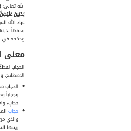
الله تعالى:
(
يُدْنِينَ عَلَيْهِنَ
عباد الله ال
وحفظاً لدين
وحكمه في ال
معنى ا
الحجاب لفظةٌ
الاصطلاح، وفي
الحجاب في 
وحِجاباً و
حجابٍ، وام
حجاب
المر
والذي من 
زينتها الت