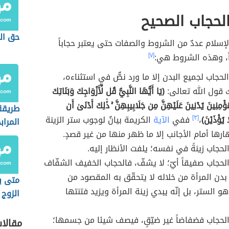
الحجاب الصحيح
حق الج
إسلام عددٌ من الشروط والصفات حتى يعتبر حجاباً
اً، وهذه الشروط هي:
[٧]
لحجاب لجميع البدن إلا ما ورد نصٌّ في استثناءه،
 قول الله تعالى:
(يَا أَيُّهَا النَّبِيُّ قُل لِّأَزْوَاجِكَ وَبَنَاتِكَ
ؤْمِنِينَ يُدْنِينَ عَلَيْهِنَّ مِن جَلَابِيبِهِنَّ ۚ ذَٰلِكَ أَدْنَىٰ أَن
طريقة
 يُؤْذَيْنَ)
،
[٣]
ففي
الآية
الكريمة بيانٌ لوجوب ستر الزينة
المراب
رها أمام الأجانب إلا ما ظهر منها من غير قصدٍ.
الحجاب زينةً في نفسه؛ يلفت الأنظار إليه.
لحجاب صفيقاً أيّ؛ لا يشفّ، فالحجاب الخفيف الشفّاف
 بدن المرأة من خلاله لا يتحقّق به المقصود من
متى 
و الستر، بل إنّه يبدي زينة المرأة ويزيد فتنتها
الزوج 
لحجاب فضفاضاً غير ضيّقٍ، فيصف شيئا من جسمها؛
مقالا