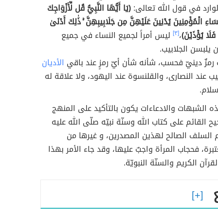
الوارد في قول الله تعالى:
(يَا أَيُّهَا النَّبِيُّ قُل لِّأَزْوَاجِكَ
ِسَاءِ الْمُؤْمِنِينَ يُدْنِينَ عَلَيْهِنَّ مِن جَلَابِيبِهِنَّ ۚ ذَٰلِكَ أَدْنَىٰ
فَلَا يُؤْذَيْنَ)
،
[٣]
ليس أمراً لجميع النساء في جميع
ن يلبسن الجلابيب.
ب رمزٌ دينيّ فحسب، شأنه شأن أيّ رمزٍ عند باقي
الأديان
يب عند النصارى، والقلنسوة عند اليهود، ولا علاقة له
سلام.
ذه الشبهات والادعاءات يكون بالتأكيد على المنهج
ح القائم على كتاب الله وسنّة نبيّه صلّى الله عليه
 السلف الصالح لهذين المصدرين، و غيرها من
تبرة، فحجاب المرأة واجبٌ عليها، وقد جاء الأمر بهذا
رآن الكريم والسنّة النبويّة.