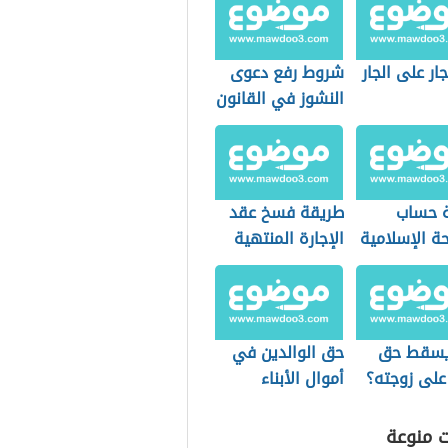
ار على الجار
شروط رفع دعوى
النشوز في القانون
الجزائري
 حساب
طريقة فسخ عقد
حة الإسلامية
الإجارة المنتهية
بالتمليك
يسقط حق
حق الوالدين في
على زوجته؟
أموال الأبناء
ت منوعة