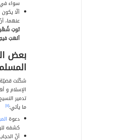
سواء في ع
ألّا يكون
عنهما، أن
ثوبَ شُهْرةٍ
ألهبَ فيهِ ن
بعض ال
المسلم
شكّلت قضيّة ا
الإسلام و أه
تدمير النسيج
ما يأتي:
[١١]
دعوة
المر
كشفه للرج
أنّ الحجاب