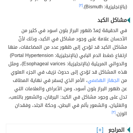
(بالإنجليزية: Bismuth).
[٣]
مشاكل الكبد
في الحقيقة يُعدّ ظهور البراز بلون اسود في كثير من
الأحسان علامة على وجود مشاكل في الكبد، وذلك لأنّ
مشاكل الكبد قد تؤدي إلى ظهور عدد من المضاعفات، منها
ارتفاع ضغط الدم البابي (بالإنجليزية: Portal Hypertension)
والدوالي المريئية (بالإنجليزية: Esophageal varices)، ومثل
هذه المشاكل قد تؤدي إلى حدوث نزيف في الجزء العلوي
من
الجهاز الهضمي
، الأمر الذي يُسفر في نهاية المطاف
عن ظهور البراز بلون أسود، ومن الأعراض والعلامات التي
تدل على وجود مشاكل في الكبد: اليرقان، والشعور بالتعب،
والغثيان، والشعور بألم في البطن، وحكة الجلد، وفقدان
الوزن.
[٣]
المراجع