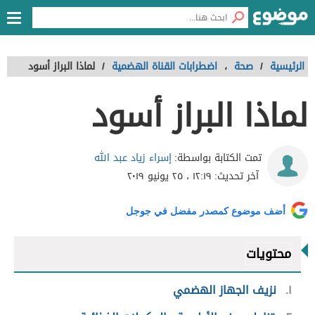
الرئيسية
/
صحة
،
اضطرابات القناة الهضمية
/
لماذا البراز أسود
لماذا البراز أسود
إسراء زياد عبد الله
تمت الكتابة بواسطة:
آخر تحديث:
١٢:١٩ ، ٢٥ يونيو ٢٠١٩
أضف موضوع كمصدر مفضل في جوجل
محتويات
١
نزيف الجهاز الهضمي