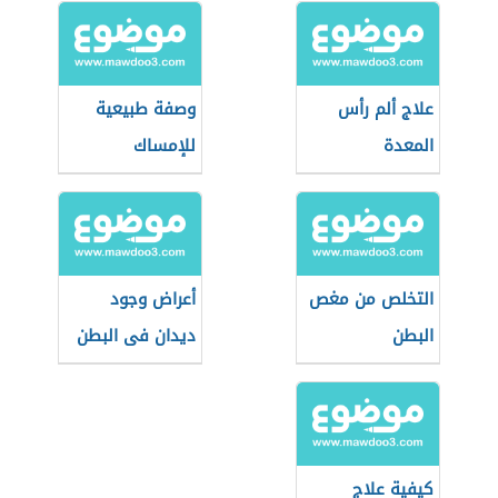
علاج ألم رأس
وصفة طبيعية
المعدة
للإمساك
التخلص من مغص
أعراض وجود
البطن
ديدان فى البطن
عند الكبار
كيفية علاج