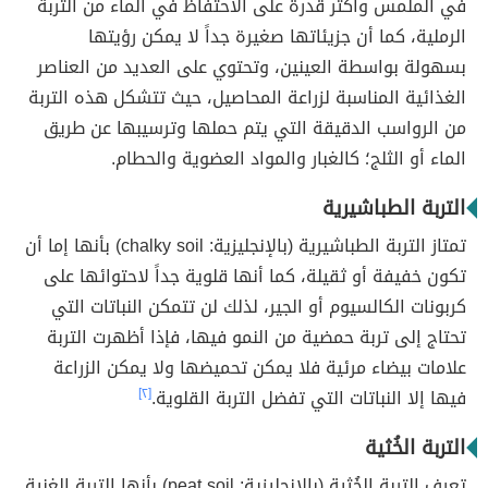
في الملمس وأكثر قدرة على الاحتفاظ في الماء من التربة
الرملية، كما أن جزيئاتها صغيرة جداً لا يمكن رؤيتها
بسهولة بواسطة العينين، وتحتوي على العديد من العناصر
الغذائية المناسبة لزراعة المحاصيل، حيث تتشكل هذه التربة
من الرواسب الدقيقة التي يتم حملها وترسيبها عن طريق
الماء أو الثلج؛ كالغبار والمواد العضوية والحطام.
التربة الطباشيرية
تمتاز التربة الطباشيرية (بالإنجليزية: chalky soil) بأنها إما أن
تكون خفيفة أو ثقيلة، كما أنها قلوية جداً لاحتوائها على
كربونات الكالسيوم أو الجير، لذلك لن تتمكن النباتات التي
تحتاج إلى تربة حمضية من النمو فيها، فإذا أظهرت التربة
علامات بيضاء مرئية فلا يمكن تحميضها ولا يمكن الزراعة
فيها إلا النباتات التي تفضل التربة القلوية.
[٢]
التربة الخُثية
تعرف التربة الخُثية (بالإنجليزية: peat soil) بأنها التربة الغنية