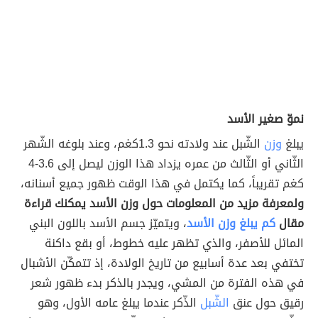
نموّ صغير الأسد
يبلغ
وزن
الشّبل عند ولادته نحو 1.3كغم، وعند بلوغه الشّهر
الثّاني أو الثّالث من عمره يزداد هذا الوزن ليصل إلى 3.6-4
كغم تقريباً، كما يكتمل في هذا الوقت ظهور جميع أسنانه،
ولمعرفة مزيد من المعلومات حول وزن الأسد يمكنك قراءة
مقال
كم يبلغ وزن الأسد
، ويتميّز جسم الأسد باللون البني
المائل للأصفر، والذي تظهر عليه خطوط، أو بقع داكنة
تختفي بعد عدة أسابيع من تاريخ الولادة، إذ تتمكّن الأشبال
في هذه الفترة من المشي، ويجدر بالذكر بدء ظهور شعر
رقيق حول عنق
الشّبل
الذّكر عندما يبلغ عامه الأول، وهو