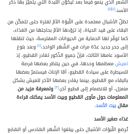
الشّعر الذي ينمو فيما بعد ليكوّن اللّبدة التي يتميّز بها ذكر
الأسد.
[٤]
[٥]
تظلّ الأشبال معتمدة على اللّبؤة الأمّ لفترة حتى تتمكّن من
البقاء على قيد الحياة، إذ تزوّدها الأمّ بحاجتها من الغذاء،
كما توفّر لها الحماية من الحيوانات المفترسة، حيث تنقلها
إلى جحر جديد عدّة مرات في الشّهر الواحد،
[٤]
وعند بلوغ
الأسود عامها الثالث، فإنّ جميع الذّكور تغادر القطيع، إذ
تعيش
معظمها وحدها، في حين ينتظر بعضها فرصة
للسيطرة على سيادة القطيع، أمّا الإناث فيستمرّ بعضها
بالبقاء مع القطيع، بينما يغادر بعضها الآخر للعيش بشكل
منعزل، أو للانضمام إلى قطيع آخر،
[٣]
ولمعرفة مزيد من
المعلومات حول مأوى القطيع وبيت الأسد يمكنك قراءة
مقال
بيت الأسد
.
غذاء صغير الأسد
تُرضع اللّبؤات الأشبال حتى يبلغوا الشّهر السّادس أو السّابع