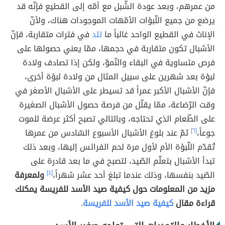
من عمرهم، وبعد عودة الشّبل مع أمّه إلى القطيع فإنّه قد
يرضع من جميع اللّبؤات الأمّهات الموجودات هناك، ولأنّ
الإناث في القطيع الواحد غالباً ما
تلد
في فترات متقاربة، قإنّ
الأشبال تكون متقاربة في حجمها، ممّا يعني حصولها على
فرص متساوية في البقاء والنّموّ، ولكن إذا تصادف ولادة
لبؤة بعد شهرين على سبيل المثال من ولادة لبؤة أخرى،
فإنّ الأشبال الأكبر عمراً قد تسيطر على الأشبال الأصغر في
وقت الرّضاعة، ممّا يقلّل من فرصة حصول الأشبال الصغيرة
على الطّعام الذي تحتاجه، وبالتالي تصبح أكثر عرضة للموت
جوعاً،
[٦]
ثمّ عند بلوغ الأشبال الأسبوع السّادس من عمرها
تُقدّم اللّبؤة الأم لأول مرة لحم الفرائس إليها، وبعد ذلك
تبدأ الأشبال بتعلّم الصّيد، لتصبح في ما بعد قادرة على
الصّيد بنفسها، وذلك عندما تبلغ أحد عشر شهراً،
[٤]
ولمعرفة
مزيد من المعلومات حول كيفية صيد الأسد للفريسة يمكنك
قراءة مقال
كيفية صيد الأسد للفريسة
.