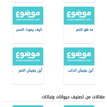
ما هو النمر
كيف يموت النسر
أين يعيش الذئب
أين يعيش النمر
مقالات من تصنيف حيوانات ونباتات