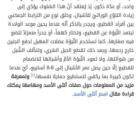
واحد، أو عدّة ذكور، إذ يُعتقد أنّ هذا السّلوك يؤدّي إلى
زيادة التنوّع الوراثيّ للأشبال، وخلق نوع من الترابط الجماعي
بين أفراد القطيع، ويجدر بالذكر أنّه عندما يحين موعد الولادة
تبتعد اللّبؤة عن القطيع، وتختار كهفاً، أو جحراً منعزلاً لتضع
فيه صغارها، كما تستخدم اللّبؤة عضلات المهبل لدفع الجنين
خارج رحمها، وبعد ذلك تقطع الحبل السّري، وتنظّف الشّبل
من سّوائلها، ولا تعود اللّبؤة الأمّ وأشبالها للانضمام
للقطيع إلّا حين يصل عمر الأشبال إلى 6-8 أسابيع، أيّ عندما
تكون كبيرة بما يكفي لتستطيع حماية نفسها،
[٤]
ولمعرفة
مزيد من المعلومات حول صفات أنثى الأسد ومهامها يمكنك
قراءة مقال
اسم أنثى الأسد
.