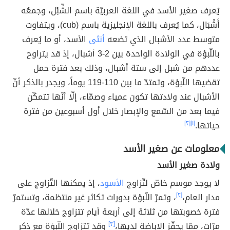
يُعرف صغير الأسد في اللغة العربيّة باسم الشِّبْل، وجمعُه
أَشْبَال، كما يُعرف باللغة الإنجليزية باسم (cub)، ويتفاوت
متوسط عدد الأشبال الذي تضعه
أنثى
الأسد، أو ما يُعرف
باللّبؤة في الولادة الواحدة بين 2-3 أشبال، إذ قد يتراوح
عددهم من شبل إلى ستة أشبال، وذلك بعد فترة حمل
تقضيها اللّبؤة، وتمتدّ ما بين 110-119 يوماً، ويجدر بالذكر أنّ
الأشبال عند ولادتها تكون عمياء وصمّاء، إلّا أنّها تتمكّن
فيما بعد من السّمع والإبصار خلال أول أسبوعين من فترة
حياتها.
[١]
[٢]
معلومات عن صغير الأسد
ولادة صغير الأسد
لا يوجد موسم خاصّ لتّزاوج
الأسود
، إذ يمكنها التّزاوج على
مدار العام،
[٢]
، وتمرّ اللّبؤة بدورات تكاثر غير منتظمة، وتستمرّ
فترة خصوبتها من ثلاثة إلى أربعة أيام تتزاوج خلالها عدّة
مرّات، ممّا يحفّز الإباضة لديها،
[٣]
وقد تتزاوج اللّبؤة مع ذكر