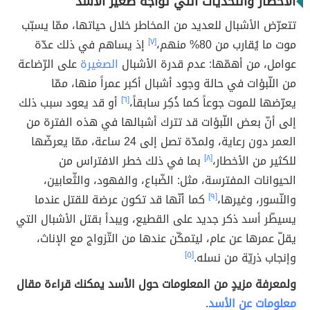
الأخطار والتحديات التي تواجه صغير الأسد
تتعرّض الأشبال للعديد من المخاطر خلال حياتها، ممّا يسبّب
موت ما يُقارب من 80% منهم،
[٧]
إذ يساهم في ذلك عدّة
عوامل، من أهمّها: عدم قدرة الأشبال
الصغيرة
على الرّضاعة
من اللّبؤات في حالة وجود أشبال أكبر عمراً منها، ممّا
يعرّضها للموت جوعاً كما ذُكِر سابقاً،
[٦]
أو قد يعود سبب ذلك
إلى أنّ بعض اللّبؤات قد تترك أشبالها في هذه الفترة من
العمر دون رعاية، ولمدّة تصل إلى 24 ساعة، ممّا يعرضّها
للكثير من الأخطار،
[٨]
بما في ذلك خطر الافتراس من
الحيوانات المفترسة، مثل: الضّباع، والفهود، والثّعابين،
والنّسور، وغيرها،
[٩]
كما أنّها قد تكون عرضة للقتل عندما
يسيطّر أسد ذكر جديد على القطيع، ويبدأ بقتل الأشبال التي
يقلّ عمرها عن عام، ليتمكّن عندها من التّزواج مع الإناث،
وإنجاب ذريّة من نسله.
[٥]
ولمعرفة مزيدٍ من المعلومات حول الأسد يمكنك قراءة مقال
معلومات عن الأسد
.