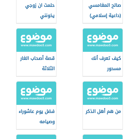
صالح المغامسي
حلمت ان زوجي
(داعية إسلامي)
يخونني
كيف تعرف أنك
قصة أصحاب الغار
مسحور
الثلاثة
من هم أهل الذكر
فضل يوم عاشوراء
وصيامه