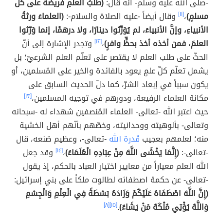
-صلّى الله عليه وسلّم- أنّه قال:
(طلبُ العلمِ فريضةٌ على كلِّ
مسلمٍ)
،
[١١]
وقال أيضاً -عليه الصلاة والسلام-:
(العلماءَ ورثةُ
الأنبياءِ، وإنَّ الأنبياءَ، لم يُوَرِّثوا دينارًا، ولا درهمًا، إنما وَرّثوا
العلمَ، فمن أخذه أخذ بحظٍّ وافرٍ)
،
[١٢]
وتجدر الإشارة إلى أنّ
الحثّ على طلب العلم لا يقتصر على تعلّم العلم الشرعيّ؛ بل
يشمل تعلّم كلّ علمٍ يعود بالفائدة والخير على المُسلمين، أو
يكون سبباً في إبعاد الشرّ، كما دلّ الحديث السابق على
مكانة العلماء الرفيعة، ودورهم في توجيه المسلمين،
[١٣]
حيث اعتبر الله -تعالى- العلماء المُنصفين شهداء له -سبحانه
وتعالى- بألوهيته ووحدانيته، وخصّهم بأنّهم أهل الخشية
منه؛ لعلمهم بعجيب
قُدرة الله
-تعالى-، وعظيم صُنعه، قال
-تعالى-:
(إِنَّمَا يَخْشَى اللَّهَ مِنْ عِبَادِهِ الْعُلَمَاءُ)
،
[١٤]
وقد جعل
الله العلم معياراً من معايير اختيار العباد بالحكم، إذ يقول
-تعالى- عن حكمة اصطفائه لطالوت ملكاً على بني إسرائيل:
(إِنَّ اللَّهَ اصْطَفَاهُ عَلَيْكُمْ وَزَادَهُ بَسْطَةً فِي الْعِلْمِ وَالْجِسْمِ
وَاللَّهُ يُؤْتِي مُلْكَهُ مَنْ يَشَاءُ)
.
[١٥]
[٨]