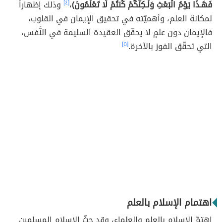
فَهَـذَا يَوْمُ الْبَعْثِ وَلَـكِنَّكُمْ كُنتُمْ لَا تَعْلَمُونَ)
،
[٤]
وذلك إظهاراً
لمكانة العلم، وأهميّته في تحقيق الإيمان في القلوب،
فالإيمان دون علمٍ لا يحقّق العقيدة السليمة في النَّفس،
التي تحقّق الفوز بالآخرة.
[٥]
اهتمام الإسلام بالعلم
اهتمّ الإسلام بالعلم والعلماء، وقد حثّ الإسلام المسلمين