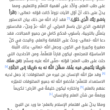
على طلب العلم، وأكّد على أهمية التعلّم والتعليم، ومما
يدلّ على ذلك أنّ أوّل الآيات نزولاً كانت قَوْله -تعالى-:
(اقْرَأْ
بِاسْمِ رَبِّكَ الَّذِي خَلَقَ)
،
[٦]
فقد أراد الله من ذلك بيان الدستور
الإلهيّ، الذي نزل باسمّ المربّي، أي الله -عزّ وجلّ-، فالدستور
يتمثّل بالتربية، بأسلوبٍ مُحكمٍ كاملٍ من جميع المجالات، فقد
دعا الله -تعالى- وحثّ على الثقافة والعلم، والبحث في كلّ
صغيرةٍ وكبيرةٍ في الكون، وجعل الله -تعالى- بذلك اللِّبنة
الأساسيّة للمجتمع، ليكون قارئاً مُتعلّماً، ومن الأحاديث التي
حثت على طلب العلم؛ قَوْله -صلّى الله عليه وسلّم:
(مَن سَلَكَ
طَرِيقًا يَلْتَمِسُ فيه عِلْمًا، سَهَّلَ اللَّهُ له به طَرِيقًا إلى الجَنَّةِ)
،
[٧]
[٨]
وقد ميّز الله الإنسان عن غيره من المخلوقات؛ إذ جعل لديه
الاستعداد للتعلّم؛ فأخضع الله له جميع المخلوقات لتميّزه
عنهم بالعلم،
[٩]
واختاره ليكون خليفةُ في الأرض؛ تكريماً
ورفعةً من شأن العلم والإنسان.
[١٠]
وممّا يدلّ على اهتمام الإسلام بالعلم؛ ما ورد عن النبيّ