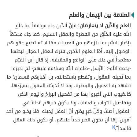
العلاقة بين الإيمان والعلم
العلم والدِّين لا يتعارضان
؛ فإنّ الدِّين جاء موافقاً لِما خلق
الله عليه الخَلْق من الفطرة والعقل السليم، كما جاء مهتمّاً
بإخبار البشر بما يلزمهم من الغيبيات ممّا لا تستطيع عقولهم
الوصول إليه، أمّا العلوم الأخرى فترك للعقل المجال لبحثها
معتمداً في ذلك على الواقع والحقيقة، إذ قال ابن القيّم
-رحمه الله-: "الرُّسل -صلوات الله وسلامه عليهم- لم يخبروا
بما تُحيله العقول، وتقطع باستحالته، بل أخبارهم قسمان؛ ما
تشهد به العقول والفِطرة، وما لا تُدركه العقول بمجرّدها،
كالغيوب التي أخبروا بها عن تفصيل البرزخ واليوم الآخر،
وتفاصيل الثواب والعقاب، ولا يكون خبرهم مُحالاً في
العقول أصلاً، وكلّ خبرٍ يظن أنّ العقل يُحيله، فلا يخلو من أحد
أمرين: إمّا أن يكون الخبر كذباً عليهم، أو يكون ذلك العقل
فاسداً".
[١]