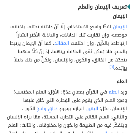
تعريف الإيمان والعلم
الإيمان
الإيمان
لفظٌ واسع الاستخدام، إلّا أنّ دلالته تختلف باختلاف
موضعه، وإن تقاربت تلك الدلالات، والدلالة الأكثر انشاراً
ارتباطها بالدِّين، وإن اختلفت
العقائد
، كما أنّ الإيمان يرتبط
بالعلم، فلا يُمكن نَفْي العلاقة بينهما، إذ إنّ كلّاً منهما
يتحدّث عن الخالق، والكون، والإنسان، ولكلٍّ من ذلك دليلاً
يؤيّده.
[١٦]
العلم
ورد
العلم
في القرآن بمعانٍ عدّةٍ؛ الأوّل: العلم المكتسب؛
وهو: العلم الذي يقوم على الفِطرة التي خُلق عليها
الإنسان، مثل:
اليقين
الجازم بوجودٍ
خالقٍ واحدٍ
للكون،
والثاني: العلم القائم على التجارب الحسيّة، ممّا يراه الإنسان
ويتفكّر فيه من الطبيعة والكون والمخلوقات، والثالث: العلم