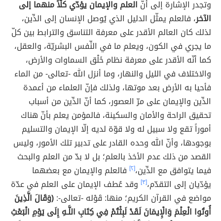
وتجدر الإشارة إلى أنّ
العلم والإيمان يؤدّي كلّاً منهما إلى
الآخر
، فالعلم يمثّل الدليل الذي يُوصل الإنسان إلى الدِّين،
لذلك كان العالم الأقدر على معرفة التناسق والترابط بين كلّ
ما يجري في الكون، ويعلم ما في النِّفس البشريّة، والعقل،
كما أنّه الأقدر على معرفة نظام خَلْق السماوات والأرض،
والاختلاف في الليل والنهار، وما أنزل الله -تعالى- من الماء
فأحيا به الأرض بعد موتها، ولذلك فإنّ العلماء من أعمدة
الدِّين والإيمان على مرّ العصور، كما أنّ الدِّين من أسباب
تحقيق الراحة والأمان والسكينة، فالمؤمن يعلم بأنّ هناك
أموراً تقع ولا سبيل له ولا قوّة لديه إلّا الإيمان والتسليم
بوجودها، وأنّ الله وحده القادر على تدبير تلك الأمور، وليس
القصد من ذلك عدم الأخذ بالعلم؛ بل لا بدّ من العلم والبحث
فيما يتوافق مع الدِّين،
[٢]
فالعلم والإيمان مع بعضهما
يؤدّيان إلى التقدّم،
[٣]
وقد عُطف الإيمان على العلم في عدّة
مواضع في القرآن الكريم؛ منها: قَوْله -تعالى-:
(وَقَالَ الَّذِينَ
أُوتُوا الْعِلْمَ وَالْإِيمَانَ لَقَدْ لَبِثْتُمْ فِي كِتَابِ اللَّـهِ إِلَى يَوْمِ الْبَعْثِ