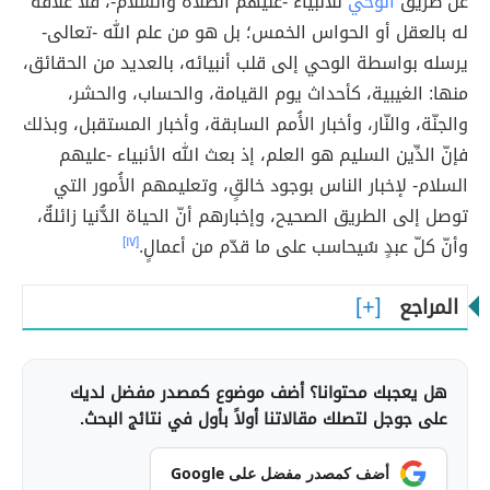
عن طريق
الوحي
للأنبياء -عليهم الصلاة والسلام-، فلا علاقة
له بالعقل أو الحواس الخمس؛ بل هو من علم الله -تعالى-
يرسله بواسطة الوحي إلى قلب أنبيائه، بالعديد من الحقائق،
منها: الغيبية، كأحداث يوم القيامة، والحساب، والحشر،
والجنّة، والنّار، وأخبار الأُمم السابقة، وأخبار المستقبل، وبذلك
فإنّ الدِّين السليم هو العلم، إذ بعث الله الأنبياء -عليهم
السلام- لإخبار الناس بوجود خالقٍ، وتعليمهم الأُمور التي
توصل إلى الطريق الصحيح، وإخبارهم أنّ الحياة الدُّنيا زائلةٌ،
وأنّ كلّ عبدٍ سُيحاسب على ما قدّم من أعمالٍ.
[١٧]
المراجع
هل يعجبك محتوانا؟ أضف موضوع كمصدر مفضل لديك
على جوجل لتصلك مقالاتنا أولاً بأول في نتائج البحث.
أضف كمصدر مفضل على Google