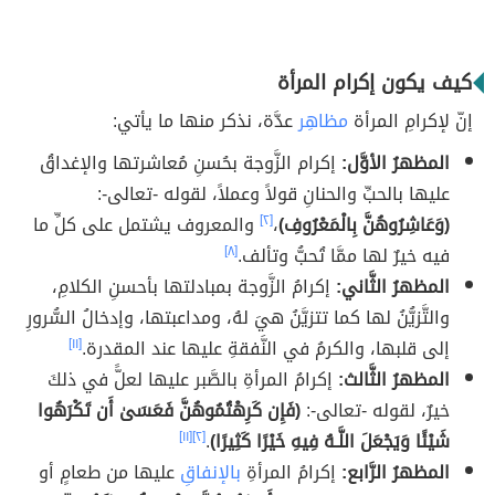
كيف يكون إكرام المرأة
إنّ لإكرامِ المرأة
مظاهِر
عدَّة، نذكر منها ما يأتي:
المظهرُ الأوَّل:
إكرام الزَّوجة بحُسنِ مُعاشرتها والإغداقُ
عليها بالحبِّ والحنانِ قولاً وعملاً، لقوله -تعالى-:
(وَعَاشِرُوهُنَّ بِالْمَعْرُوفِ)
،
[٢]
والمعروف يشتمل على كلِّ ما
فيه خيرٌ لها ممَّا تُحبُّ وتألف.
[٨]
المظهرُ الثَّاني:
إكرامُ الزَّوجة بمبادلتها بأحسنِ الكلامِ،
والتَّزيُّنُ لها كما تتزيَّنُ هيَ لهُ، ومداعبتها، وإدخالُ السُّرورِ
إلى قلبها، والكرمُ في النَّفقةِ عليها عند المقدرة.
[١١]
المظهرُ الثَّالث:
إكرامُ المرأةِ بالصَّبر عليها لعلََّ في ذلكَ
خيرٌ، لقوله -تعالى-:
(فَإِن كَرِهْتُمُوهُنَّ فَعَسَىٰ أَن تَكْرَهُوا
شَيْئًا وَيَجْعَلَ اللَّـهُ فِيهِ خَيْرًا كَثِيرًا)
.
[٢]
[١١]
المظهرُ الرَّابع:
إكرامُ المرأةِ
بالإنفاقِ
عليها من طعامٍ أو