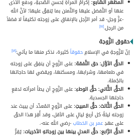
المظهر السَّابع:
إكرامُ المرأةِ بُحسنِ الصُّحبةِ، ودفع الأذى
عنها أو التَّفضل عليها والتَّمنن بما يُنفِقُ عليها؛ لأنَّ الله
-عزَّ وجل- قد أمر الرَّجل بالإنفاقِ على زوجته تكليفاً لا فضلاً
من الرجل.
[١٧]
حقوق الزَّوجة
إنّ للزَّوجةِ في الإسلامِ
حقوقاً
كثيرة، نذكر منها ما يأتي:
[١٨]
الحقُّ الأوَّل: حق النَّفقة:
على الزَّوجِ أن ينفِقَ على زوجته
في طعامها، وشرابها، ومسكنها، ويقضي لها حاجاتها
بالجُملة.
الحقُّ الثَّاني: حقُّ الوطءِ:
على الزَّوجِ أن يطأَ امرأته لدفعِ
حاجتها الجسدية.
الحقُّ الثَّالث: حقُّ المبيتِ:
على الزَّوجِ المُعدِّد أن يبيتَ عند
زوجته ليلةً كل أربعَ ليالٍ على الأقل، وقد أُقِرَ هذا الحقُ
على عهدِ
عمر بن الخطاب
-رضي الله عنه-.
الحقُّ الرَّابع: حقُّ العدلِ بينها بين زوجاتهِ الأخريات:
يُقِرُّ