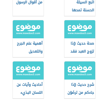
اتبع السيئة
من أقوال الرسول
الحسنة تمحها
صحة حديث (إذا
أهمية علم الجرح
تزوج العبد فقد
والتعديل
استكمل نصف
الدين)
شرح حديث (إذا
أحاديث وآيات عن
جاءكم من ترضَوْن
اللسان البذيء
دينه)