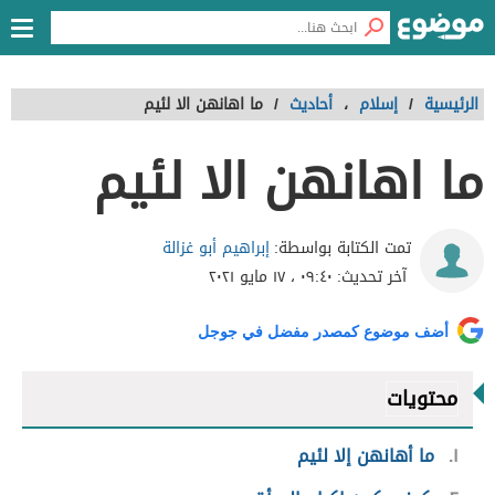
الرئيسية
/
إسلام
،
أحاديث
/
ما اهانهن الا لئيم
ما اهانهن الا لئيم
إبراهيم أبو غزالة
تمت الكتابة بواسطة:
آخر تحديث:
٠٩:٤٠ ، ١٧ مايو ٢٠٢١
أضف موضوع كمصدر مفضل في جوجل
محتويات
١
ما أهانهن إلا لئيم