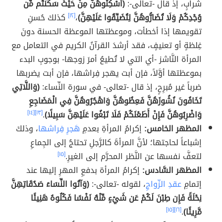
شرابٍ، إذ قال -تعالى-:
(أَسْكِنُوهُنَّ مِنْ حَيْثُ سَكَنتُم مِّن
وُجْدِكُمْ وَلَا تُضَارُّوهُنَّ لِتُضَيِّقُوا عَلَيْهِنَّ)
،
[١٢]
كذلكَ حُسنِ
تقويمها إذا أخطأت، وموعظتها الموعظة الحسنة دونَ
غِلظةٍ أو تعنيفٍ، فقد أرشدَ القرآنُ الكريم في التعامل مع
المرأة النَّاشز -أي التي لا تُطيعُ أمرَ زوجها- بوجوبِ البدء
بموعظتها أوَّلاً، فإن أبت يهجر فِراشها، فإن أبت يضربها
ضرباً غير مُبرِحٍ، إذ قال -تعالى- في سورة النِّساء:
(وَاللَّاتِي
تَخَافُونَ نُشُوزَهُنَّ فَعِظُوهُنَّ وَاهْجُرُوهُنَّ فِي الْمَضَاجِعِ
وَاضْرِبُوهُنَّ فَإِنْ أَطَعْنَكُمْ فَلَا تَبْغُوا عَلَيْهِنَّ سَبِيلًا)
.
[١٣]
[١٤]
المظهر الخامس:
إكرامُ المرأةِ بعدمِ
هَجرِ فِراشها
، وذلكَ
إشباعاً لحاجتها؛ لأنَّ المرأةَ كالرَّجلِ تحتاجُ إلى الجِماعِ
لتعفَّ نفسها عن النَّظر المحرَّم إلى الغيرِ.
[١٥]
المظهر السَّادس:
إكرامُ المرأة بدفعِ المهرِ إليها عند
إتمامِ
عقدِ الزّواجِ
، لقوله -تعالى-:
(وَآتُوا النِّسَاءَ صَدُقَاتِهِنَّ
نِحْلَةً فَإِن طِبْنَ لَكُمْ عَن شَيْءٍ مِّنْهُ نَفْسًا فَكُلُوهُ هَنِيئًا
مَّرِيئًا)
.
[١٦]
[١٥]