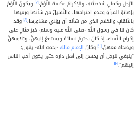
الرَّجل وكمالِ شخصيَّتهِ، والإكرامُ عكسهُ اللُّؤمُ،
[٧]
ويكونُ اللُّؤمُ
بإهانةِ المرأةِ وعدم احترامها، والتَّقليلُ من شأنها ورميها
بالألقابِ والكلام الذي من شأنه أن يؤذي مشاعِرها،
[٨]
وقد
كانَ لنا في رسول الله -صلى الله عليه وسلم- خيرَ مثالٍ على
إكرامِ النِّساء، إذ كانَ يحترمُ نسائهُ ويستمعُ إليهنَّ، ويُلاعِبهنَّ
ويضحكُ معهنَّ،
[٩]
وكانَ
الإمام مالك
-رحمه الله- يقول:
"ينبغي للرجل أن يحسن إلى أهل داره حتى يكون أحب الناس
إليهم".
[١٠]