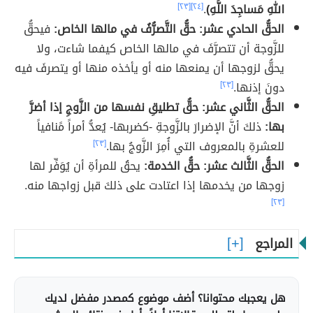
اللهِ مَساجِدَ اللَّهِ)
.
[٢٤]
[٢٣]
الحقُّ الحادي عشر: حقُّ التَّصرُّفُ في مالها الخاص:
فيحقُّ
للزَّوجة أن تتصرَّفَ في مالها الخاص كيفما شاءت، ولا
يحقُّ لزوجها أن يمنعها منه أو يأخذه منها أو يتصرفَ فيه
دونَ إذنها.
[٢٣]
الحقُّ الثَّاني عشر: حقُّ تطليقِ نفسها من الزَّوجِ إذا أضرَّ
بها:
ذلكَ أنَّ الإضرارَ بالزَّوجةِ -كضربها- يُعدُّ أمراً مًنافياً
للعشرةِ بالمعروف التي أُمِرَ الزَّوجُ بها.
[٢٣]
الحقُّ الثَّالث عشر: حقُّ الخدمة:
يحقُ للمرأةِ أن يُوَفِّر لها
زوجها من يخدمها إذا اعتادت على ذلكَ قبل زواجها منه.
[٢٣]
المراجع
هل يعجبك محتوانا؟ أضف موضوع كمصدر مفضل لديك