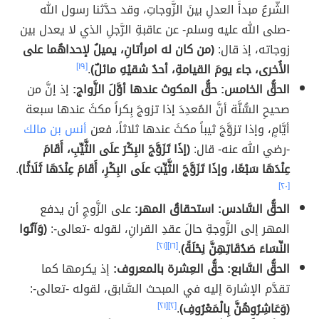
الشّرعُ مبدأَ العدلِ بينَ الزَّوجاتِ، وقد حدَّثنا رسول الله
-صلى الله عليه وسلم- عن عاقبةِ الرَّجلِ الذي لا يعدل بين
زوجاته، إذ قال:
(من كان له امرأتانِ، يميلُ لإحداهُما على
الأُخرى، جاء يومَ القيامةِ، أحدُ شقيْهِ مائلٌ)
.
[١٩]
الحقُّ الخامس: حقُّ المكوث عندها أوَّلَ الزَّواج:
إذ إنَّ من
صحيحِ السُّنَّة أنَّ المُعدِدَ إذا تزوجَ بِكراً مكثَ عندها سبعة
أيَّامٍ، وإذا تزوَّجَ ثيباً مكثَ عندها ثلاثاً، فعن
أنس بن مالك
-رضي الله عنه- قال:
(إذَا تَزَوَّجَ البِكْرَ علَى الثَّيِّبِ، أَقَامَ
عِنْدَهَا سَبْعًا، وإذَا تَزَوَّجَ الثَّيِّبَ علَى البِكْرِ، أَقَامَ عِنْدَهَا ثَلَاثًا)
.
[٢٠]
الحقُّ السَّادس: استحقاقُ المهر:
على الزَّوجِ أن يدفع
المهر إلى الزَّوجةِ حالَ عقدِ القرانِ، لقوله -تعالى-:
(وَآتُوا
النِّسَاءَ صَدُقَاتِهِنَّ نِحْلَةً)
.
[١٦]
[٢١]
الحقُّ السَّابع: حقُّ العِشرة بالمعروف:
إذ يكرمها كما
تقدَّم الإشارة إليه في المبحث السَّابق، لقوله -تعالى-:
(وَعَاشِرُوهُنَّ بِالْمَعْرُوفِ)
.
[٢]
[٢١]