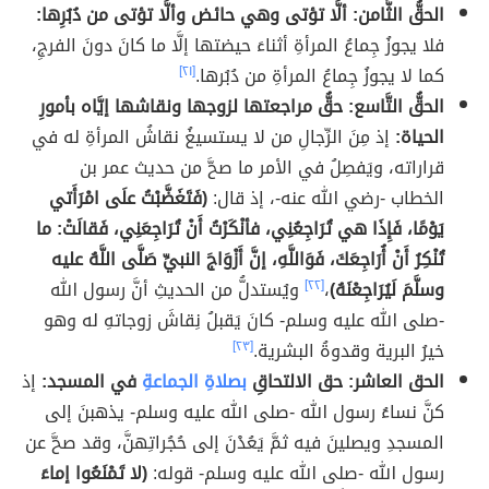
الحقُّ الثَّامن: ألَّا تؤتى وهي حائض وألَّا تؤتى من دُبُرِها:
فلا يجوزُ جِماعُ المرأةِ أثناءَ حيضتها إلَّا ما كانَ دونَ الفرجِ،
كما لا يجوزُ جِماعُ المرأةِ من دُبُرها.
[٢١]
الحقُّ التَّاسع: حقُّ مراجعتها لزوجها ونقاشها إيَّاه بأمورِ
الحياة:
إذ مِنَ الرِّجالِ من لا يستسيغُ نقاشُ المرأةِ له في
قراراته، ويَفصِلُ في الأمر ما صحَّ من حديث عمر بن
الخطاب -رضي الله عنه-، إذ قال:
(فَتَغَضَّبْتُ علَى امْرَأَتي
يَوْمًا، فَإِذَا هي تُرَاجِعُنِي، فأنْكَرْتُ أَنْ تُرَاجِعَنِي، فَقالَتْ: ما
تُنْكِرُ أَنْ أُرَاجِعَكَ، فَوَاللَّهِ، إنَّ أَزْوَاجَ النبيِّ صَلَّى اللَّهُ عليه
وسلَّمَ لَيُرَاجِعْنَهُ)
،
[٢٢]
ويُستدلُّ من الحديثِ أنَّ رسول الله
-صلى الله عليه وسلم- كانَ يَقبلُ نِقاشَ زوجاتهِ له وهو
خيرُ البرية وقدوةُ البشرية.
[٢٣]
الحق العاشر: حق الالتحاقِ
بصلاةِ الجماعةِ
في المسجد:
إذ
كنَّ نساءُ رسول الله -صلى الله عليه وسلم- يذهبنَ إلى
المسجدِ ويصلينَ فيه ثمَّ يَعُدْنَ إلى حُجُراتِهنَّ، وقد صحَّ عن
رسول الله -صلى الله عليه وسلم- قوله:
(لا تَمْنَعُوا إماءَ