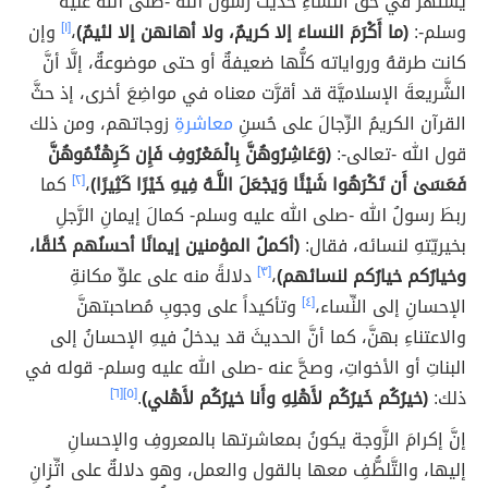
يشتهرُ في حقِّ النِّساءِ حديث رسول الله -صلى الله عليه
وسلم-:
(ما أَكْرَمَ النساءَ إلا كريمٌ، ولا أهانهن إلا لئيمٌ)
،
[١]
وإن
كانت طرقهُ ورواياته كلُّها ضعيفةٌ أو حتى موضوعةٌ، إلَّا أنَّ
الشَّريعةَ الإسلاميَّة قد أقرَّت معناه في مواضِعَ أخرى، إذ حثَّ
القرآن الكريمُ الرِّجالَ على حُسنِ
معاشرةِ
زوجاتهم، ومن ذلك
قول الله -تعالى-:
(وَعَاشِرُوهُنَّ بِالْمَعْرُوفِ فَإِن كَرِهْتُمُوهُنَّ
فَعَسَىٰ أَن تَكْرَهُوا شَيْئًا وَيَجْعَلَ اللَّـهُ فِيهِ خَيْرًا كَثِيرًا)
،
[٢]
كما
ربطَ رسولُ الله -صلى الله عليه وسلم- كمالَ إيمانِ الرَّجلِ
بخيريّتهِ لنسائه، فقال:
(أكملُ المؤمنين إيمانًا أحسنُهم خُلقًا،
وخيارُكم خيارُكم لنسائهم)
،
[٣]
دلالةً منه على علوِّ مكانةِ
الإحسانِ إلى النِّساء،
[٤]
وتأكيداً على وجوبِ مُصاحبتهنَّ
والاعتناءِ بهنَّ، كما أنَّ الحديثَ قد يدخلُ فيهِ الإحسانُ إلى
البناتِ أو الأخواتِ، وصحَّ عنه -صلى الله عليه وسلم- قوله في
ذلك:
(خيرُكُم خَيرُكُم لأَهْلِهِ وأَنا خيرُكُم لأَهْلي)
.
[٥]
[٦]
إنَّ إكرامَ الزَّوجة يكونُ بمعاشرتها بالمعروفِ والإحسانِ
إليها، والتَّلطُّفِ معها بالقول والعمل، وهو دلالةٌ على اتِّزانِ