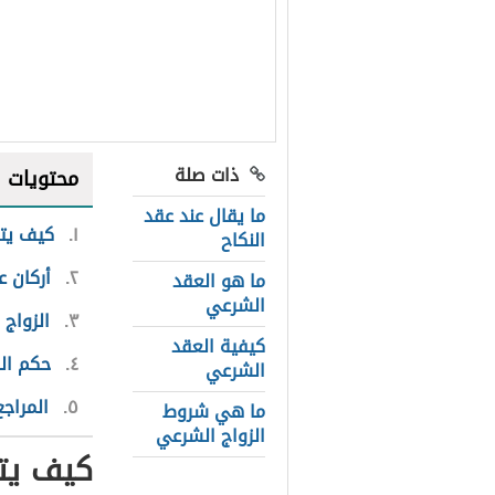
ذات صلة
محتويات
ما يقال عند عقد
١
كيف يتم
النكاح
٢
أركان ع
ما هو العقد
الشرعي
٣
الزواج 
كيفية العقد
٤
حكم ال
الشرعي
٥
المراجع
ما هي شروط
الزواج الشرعي
كيف يتم