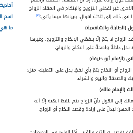
أحاديث
لأخرى غير لفظي التزويج والإنكاح في انعقاد الزواج
 في ذلك إلى ثلاثة أقوالٍ، وبيانها فيما يأتي:
[٥]
اسم ال
ول (الحنابلة والشافعية)
ما هي 
قد الزواج لا يتمّ إلّا بلفظي الإنكاح والتزويج، وغيرها
 تدل دلالةً واضحةً على النكاح والزواج.
ني (الإمام أبو حنيفة)
الزواج أو النكاح يتمّ بأي لفظٍ يدل على التمليك، مثل:
يك والصدقة والبيع والشراء.
لث (الإمام مالك)
لك إلى القول بأنّ الزواج يتم بلفظ الهبة إلّا أنه
المهر؛ ليدلّ على إرادة وقصد النكاح أو الزواج.
غة يُقصد به الدّنو والقُرب، أمّا الوليّ في الاصطلاح