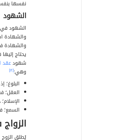
نفسها بنفسها
الشهود
الشهود في ال
والشهادة اصطل
والشهادة في
يحتاج إليها 
شهود
عقد ا
وهي:
[١٢]
البلوغ؛ إ
العقل؛ ف
الإسلام؛ 
السمع؛ فل
الزواج 
يُطلق الزوج 