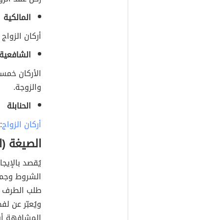
المالكية
أركان الزواج
الشافعية
الأركان خمسة
والزوجة.
الحنابلة
أركان الزواج
:
الصيغة (ا
يُقصد بالإيج
الشروط وجميع
طلب الطرف ا
ويُعبّر عن ل
المشافهة أو 