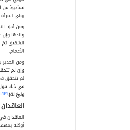
فمأخوذٌ من ا
بولي المرأة 
ومن أحق النا
والدها وإن عل
الشقيق ثمّ ا
الأعمام.
ومن الجدير با
وإن لم تتحقق
لم تتحقق في 
في ذلك قول 
وليَّ لهُ)
.
[٧]
[٨]
العاقدان
العاقدان في 
أوكله بمهمة 