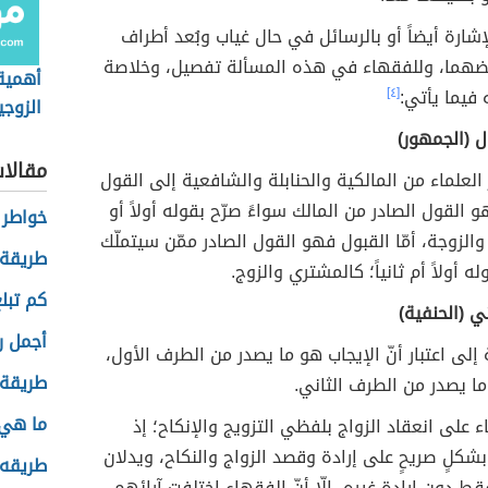
لإشارة أيضاً أو بالرسائل في حال غياب وبُعد أطراف
ضهما، وللفقهاء في هذه المسألة تفصيل، وخلاصة
أهمية 
 فيما يأتي:
[٤]
الزوجي
ل (الجمهور)
مقالا
علماء من المالكية والحنابلة والشافعية إلى القول
هو القول الصادر من المالك سواءً صرّح بقوله أولاً أو
خواطر 
ئع والزوجة، أمّا القبول فهو القول الصادر ممّن سيتملّك
طريقة 
ه أولاً أم ثانياً؛ كالمشتري والزوج.
كم تبل
ني (الحنفية)
أجمل ر
إلى اعتبار أنّ الإيجاب هو ما يصدر من الطرف الأول،
طريقة 
ا يصدر من الطرف الثاني.
ما هي
 على انعقاد الزواج بلفظي التزويج والإنكاح؛ إذ
 بشكلٍ صريحٍ على إرادة وقصد الزواج والنكاح، ويدلان
طريقه 
قط دون إرادة غيره، إلّا أنّ الفقهاء اختلفت آرائهم