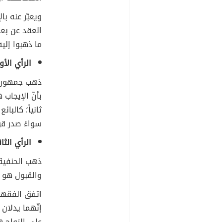
ويعبّر عنه با
العقد عن بع
ما ذهبوا إليه
الرأي الأو
ذهب جمهور ال
بأنّ الإيجاب 
ثانياً؛ كالبا
سواءً صدر قول
الرأي الثا
ذهب الحنفية 
والقبول هو م
اتفق الفقهاء
إنّهما يدلان
على الزواج ف