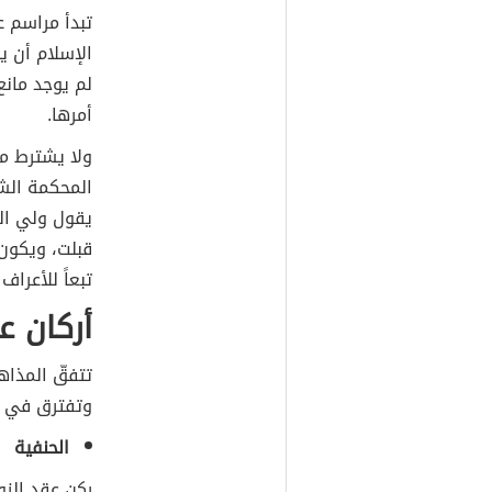
تبدأ مراسم ع
الإسلام أن ي
لم يوجد مان
أمرها.
ولا يشترط م
المحكمة الشر
يقول ولي الزو
قبلت، ويكون
تبعاً للأعرا
أركان ع
تتفقّ المذاه
وتفترق في بع
الحنفية
ركن عقد الزو