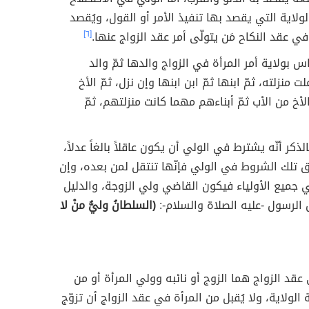
لولاية التي يقصد بها تنفيذ الأمر أو القول، ويُقصد
في عقد النكاح مَن يتولّى أمر عقد الزواج عنها.
[٦]
س بولاية أمر المرأة في الزواج والدها ثمّ والد
ت منزلته، ثمّ ابنها ثمّ ابن ابنها وإن نزل، ثمّ الأخ
لأخ من الأب ثمّ أبناءهم مهما كانت منزلتهم، ثمّ
لذكر أنّه يشترط في الولي أن يكون عاقلاً بالغاً عدلاً،
 تلك الشروط في الولي فإنّها تنتقل لمن بعده، وإن
جميع الأولياء فيكون القاضي ولي الزوجة، والدليل
الرسول -عليه الصلاة والسلام-:
(السلطانُ وليُّ منْ لا
عقد الزواج هما الزوج أو نائبه وولي المرأة أو من
الولاية، ولا يُقبل من المرأة في عقد الزواج أن تزوّج