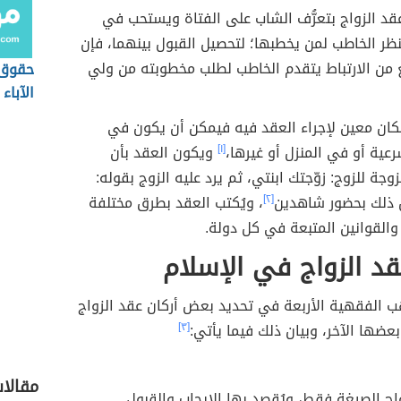
قد الزواج بتعرُّف الشاب على الفتاة ويستحب في
نظر الخاطب لمن يخطبها؛ لتحصيل القبول بينهما، فإن
ع من الارتباط يتقدم الخاطب لطلب مخطوبته من ولي
حقوق ا
الآباء
كان معين لإجراء العقد فيه فيمكن أن يكون في
عية أو في المنزل أو غيرها،
[١]
ويكون العقد بأن
جة للزوج: زوّجتك ابنتي، ثم يرد عليه الزوج بقوله:
 ذلك بحضور شاهدين
[٢]
، ويُكتب العقد بطرق مختلفة
ف والقوانين المتبعة في كل دولة.
قد الزواج في الإسلام
ب الفقهية الأربعة في تحديد بعض أركان عقد الزواج
ضها الآخر، وبيان ذلك فيما يأتي:
[٣]
مقالا
اج الصيغة فقط، ويُقصد بها الإيجاب والقبول.