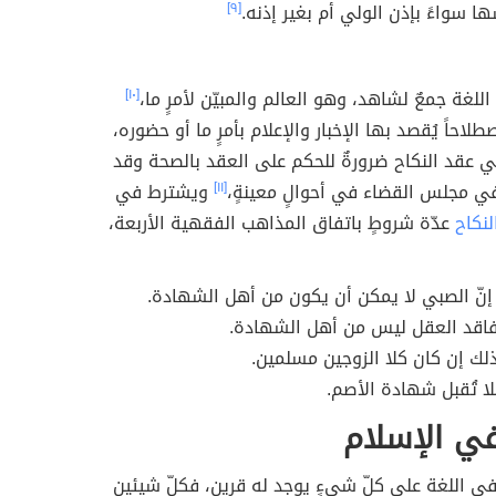
 سواءً بإذن الولي أم بغير إذنه.
[٩]
لغة جمعٌ لشاهد، وهو العالم والمبيّن لأمرٍ ما،
[١٠]
احاً يُقصد بها الإخبار والإعلام بأمرٍ ما أو حضوره،
 عقد النكاح ضرورةٌ للحكم على العقد بالصحة وقد
في مجلس القضاء في أحوالٍ معينةٍ،
[١١]
ويشترط في
لنكاح
عدّة شروطٍ باتفاق المذاهب الفقهية الأربعة،
ذ إنّ الصبي لا يمكن أن يكون من أهل الشهادة.
فاقد العقل ليس من أهل الشهادة.
ذلك إن كان كلا الزوجين مسلمين.
ا تُقبل شهادة الأصم.
في الإسلام
في اللغة على كلّ شيءٍ يوجد له قرين، فكلّ شيئين