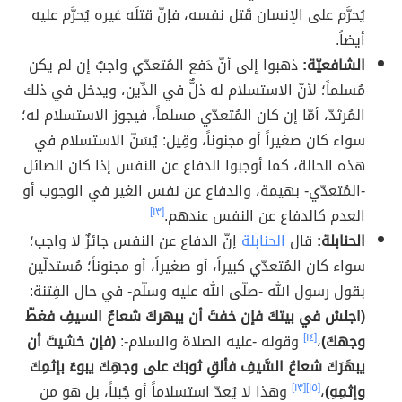
يُحرَّم على الإنسان قَتل نفسه، فإنّ قتلَه غيره يُحرَّم عليه
أيضاً.
الشافعيّة:
ذهبوا إلى أنّ دَفع المُتعدّي واجبٌ إن لم يكن
مُسلماً؛ لأنّ الاستسلام له ذلٌّ في الدِّين، ويدخل في ذلك
المُرتَدّ، أمّا إن كان المُتعدّي مسلماً، فيجوز الاستسلام له؛
سواء كان صغيراً أو مجنوناً، وقِيل: يُسَنّ الاستسلام في
هذه الحالة، كما أوجبوا الدفاع عن النفس إذا كان الصائل
-المُتعدّي- بهيمة، والدفاع عن نفس الغير في الوجوب أو
العدم كالدفاع عن النفس عندهم.
[١٣]
الحنابلة:
قال
الحنابلة
إنّ الدفاع عن النفس جائزٌ لا واجب؛
سواء كان المُتعدّي كبيراً، أو صغيراً، أو مجنوناً؛ مُستدلّين
بقول رسول الله -صلّى الله عليه وسلّم- في حال الفِتنة:
(اجلسْ في بيتكَ فإن خفتَ أن يبهركَ شعاعُ السيفِ فغطّ
وجهكَ)
،
[١٤]
وقوله -عليه الصلاة والسلام-:
(فإن خشيتَ أن
يبهَرَكَ شعاعُ السَّيفِ فألقِ ثوبَكَ على وجهِكَ يبوءُ بإثمِكَ
وإثمِهِ)
،
[١٥]
[١٣]
وهذا لا يُعدّ استسلاماً أو جُبناً، بل هو من