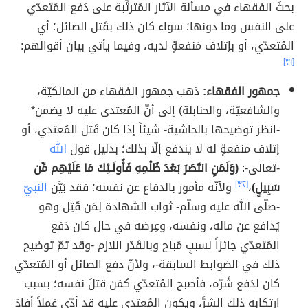
بحثَ الفقهاء في مسألة الآثار المُترتِّبة على دَفع المُتعدّي
على النفس وما دونها؛ سواء كان ذلك بقَتل الصائل؛ أي
المُتعدّي، أو بإتلاف مَنفعةٍ لديه، وفيما يأتي بيان أقوالهم:
[٣١]
جمهور الفقهاء:
ذهب جمهور الفقهاء من المالكيّة،
والشافعيّة، والحنابلة) إلى أنّ المُعتدى عليه لا يضمن*
-انظر توضيحها بالحاشية- شيئاً إذا كان قَتل المُعتدي، أو
إتلاف منفعةٍ له لا يندفع إلّا بذلك؛ بدليل قول
الله
-تعالى-:
(وَلَمَنِ انتَصَرَ بَعْدَ ظُلْمِهِ فَأُولَـئِكَ مَا عَلَيْهِم مِّن
سَبِيلٍ)
،
[٣٢]
ولأنّه مأمور بالدفاع عن نفسه؛ فقد بَيَّن
النبيّ
-صلّى الله عليه وسلّم- ثواب الشهادة لِمَن قُتِل وهو
يُدافع عن ماله، ونفسه، وعِرضه في حال كان دَفع
المُتعدّي جائزاً لسببٍ مُباح وبالقَدْر اللازم -وقد تمّ توضيح
ذلك في الضوابط السابقة-، ولأنّ دفع الصائل أو المُتعدّي
كان لدَفع شَرّه، فأصبح المُتعدّي كمَن قتلَ نفسه؛ بسبب
ارتكابه ذلك الشرَّ، ويكون المُعتدى عليه قد أدّى عَملاً أفادَ