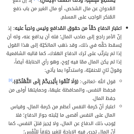
يَسْتَطِعْ فَبِقَلْبِهِ، وذلكَ أضْعَفُ الإيمانِ)
؛
إذ إنّ دَفع
العُدوان عن مال الشخص، أو مال الغير من باب دَفع
المُنكر الواجب على المسلم.
اعتبار الدفاع حَقّاً من حقوق المُدافع وليس واجباً عليه:
إذ
إنّ الأمر راجع إلى صاحب المال؛ فله أن يدافع عنه، وله أن
يُسقط حَقَّه في ذلك، وقد ذهب المالكيّة إلى هذا القول
إذا لم يترتّب على تَرك الدفاع الهلاك، كما قالبه الشافعية
إذا لم يكن المال ممّا فيه رُوح، وهو رأي الحنابلة أيضاً،
وقولٌ ثانٍ للحنفيّة، واستدلّوا بما يأتي:
قول الله -تعالى-:
(وَلَا تُلْقُوا بِأَيْدِيكُمْ إِلَى التَّهْلُكَةِ)
،
[١١]
فحِفظ النفس، والمحافظة عليها، وحمايتها أَولى من
حِفظ المال.
اعتبار أنّ حُرمة النفس أعظم من حُرمة المال، وقياس
المال على النفس أقصى ما يُثبته جواز الدفاع؛ فلا
يُوجب ذلك الدفاعَ عن المال، ولا يُجيز قتلَ النفس، كما
أنّ المال تجري فيه الإباحة للغير خِلافاً للنَّفْس؛