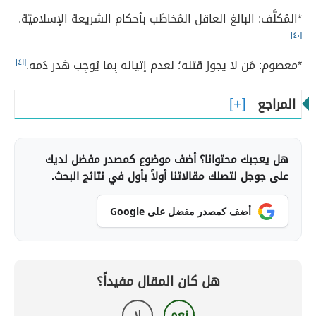
*المُكلَّف: البالغ العاقل المُخاطَب بأحكام الشريعة الإسلاميّة.
[٤٠]
*معصوم: مَن لا يجوز قتله؛ لعدم إتيانه بِما يُوجِب هَدر دَمه.
[٤١]
المراجع
هل يعجبك محتوانا؟ أضف موضوع كمصدر مفضل لديك
على جوجل لتصلك مقالاتنا أولاً بأول في نتائج البحث.
أضف كمصدر مفضل على Google
هل كان المقال مفيداً؟
نعم
لا