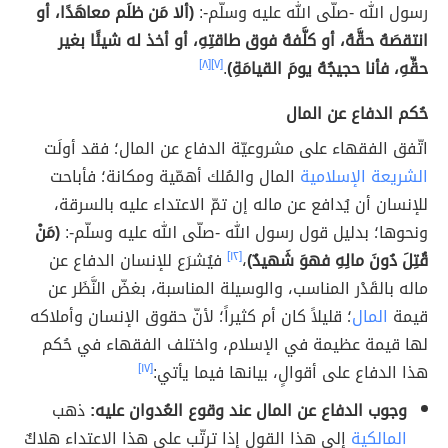
رسول الله -صلّى الله عليه وسلّم-:
(ألا مَن ظلَم معاهَدًا، أو
انتقصَهُ حقَّهُ، أو كلَّفهُ فوق طاقتِهِ، أو أخذ له شيئًا بغير
حقِّهِ، فأنا حجيجُهُ يومَ القيامَةِ)
.
[٧]
[٨]
حُكم الدفاع عن المال
اتّفق الفقهاء على مشروعيّة الدفاع عن المال؛ فقد أولَت
الشريعة الإسلامية
المال والمُلك أهمّية ومكانة؛ فأباحت
للإنسان أن يُدافع عن ماله إن تمّ الاعتداء عليه بالسرقة،
ونحوها؛ بدليل قول رسول الله -صلّى الله عليه وسلّم-:
(مَنْ
قُتِلَ دُونَ مالِهِ فهوَ شَهيدٌ)
،
[١٢]
فيُشرَع للإنسان الدفاع عن
ماله بالقَدْر المناسب، والوسيلة المناسبة، بغضّ النَّظَر عن
قيمة
المال
؛ قليلاً كان أم كثيراً؛ لأنّ حقوق الإنسان وأملاكه
لها قيمة عظيمة في الإسلام، واختلف الفقهاء في حُكم
هذا الدفاع على أقوالٍ، بيانها فيما يأتي:
[١٧]
وجوب الدفاع عن المال عند وقوع العُدوان عليه:
ذهب
المالكية
إلى هذا القول إذا ترتّب على هذا الاعتداء هلاكٌ