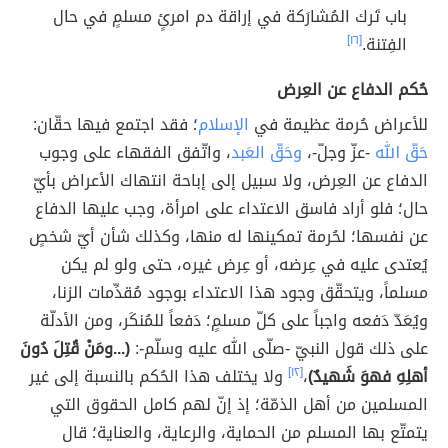
باب تَرك المُشارَكة في إراقة دم امرئٍ مسلمٍ في حال
الفِتنة.
[١٦]
حُكم الدفاع عن العِرض
للأعراض حُرمة عظيمة في
الإسلام
؛ فقد اجتمع فيها حقّان:
حَقّ الله
-عزّ وجلّ-،
وحَقّ العَبد
، واتّفق الفقهاء على وجوب
الدفاع عن العِرض، ولا سبيل إلى إباحة انتهاك الأعراض بأيّ
حال؛ فلو أراد فاسق الاعتداء على امرأة، وجب عليها الدفاع
عن نفسها؛ لحُرمة تمكينها له منها، وكذلك شأن أيّ شخصٍ
يُعتدى عليه في عِرضه، أو عِرض غيره، حتى ولو لم يكن
مسلماً، ويتحقّق وجود هذا الاعتداء بوجود مُقدِّمات الزنا،
ويُعَدّ دَفعه واجباً على كلّ مسلمٍ؛ دَفعاً للمُنكَر، ومن الأدلّة
على ذلك قول النبيّ -صلّى الله عليه وسلّم-:
(...ومَنْ قُتِلَ دُونَ
أهلِهِ فهوَ شَهيدٌ)
،
[١٢]
ولا يختلف هذا الحُكم بالنسبة إلى غير
المسلمين من أهل الذمّة؛ إذ إنّ لهم كامل الحقوق التي
يتمتّع بها المسلم من الحماية، والرعاية، والعناية؛ قال