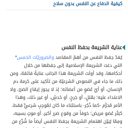
كيفية الدفاع عن النفس بدون سلاح
عناية الشريعة بحفظ النفس
يُعَدّ حِفظ النفس من أهمّ المقاصد
والضروريّات الخمس
*
التي دعَت الشريعة الإسلامية إلى حِفظها من خلال
أحكامها، وقد أولَت الشريعة هذا الجانب عنايةً فائقة، ومن
ذلك ما جاء في النصوص الشرعيّة من تأكيد على حُرمة دم
الإنسان، أو أيّ عُضوٍ من أعضائه؛ إذ لا يجوز إيقاع الضرَرَ، ولا
الاعتداء عليه؛ بقَتلٍ، أو جَرحٍ، أو خَدشٍ، أو غير ذلك، وهذا
الأمر مُحرَّم -كما ذُكِر- باستثناء ما كان لمُوجِبٍ شرعيٍّ فقط،
كبَتْر عُضو مريض؛ خوفاً من وقوع ضرر أكبر، أو موتٍ بسببه،
ومِمّا يُبيّن اهتمام الشريعة بحِفظ النفس أيضاً ما شُرِّع من