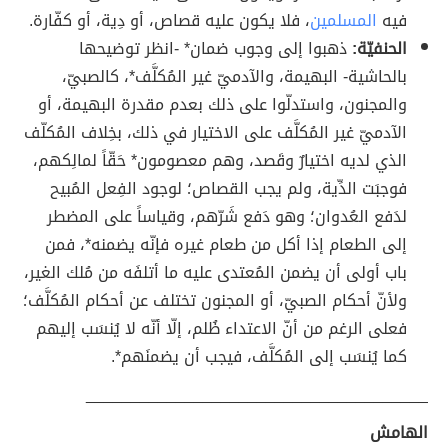
فيه
المسلمين
، فلا يكون عليه قصاص، أو دِية، أو كفّارة.
الحنفيّة:
ذهبوا إلى وجوب ضمان* -انظر توضيحها
بالحاشية- البهيمة، والآدميّ غير المُكلَّف*، كالصبيّ،
والمجنون، واستدلّوا على ذلك بعدم مقدرة البهيمة، أو
الآدميّ غير المُكلَّف على الاختيار في ذلك، بخِلاف المُكلّف
الذي لديه اختيارٌ وقَصد، وهم معصومون* حَقّاً لمالِكهم،
فوجبَت الدِّية، ولم يجب القصاص؛ لوجود الفِعل المُبيح
لدَفع العُدوان؛ وهو دَفع شَرّهم، وقياساً على المضطر
إلى الطعام إذا أكل من طعام غيره فإنّه يضمنه*، فمن
باب أولى أن يضمن المُعتدى عليه ما أتلفَه من مُلك الغير،
ولأنّ أحكام الصبيّ، أو المجنون تختلف عن أحكام المُكلَّف؛
فعلى الرغم من أنّ الاعتداء ظُلم، إلّا أنّه لا يُنسَب إليهم
كما يُنسَب إلى المُكلَّف، فيجب أن يضمنَهم*.
______________________________________
الهامش