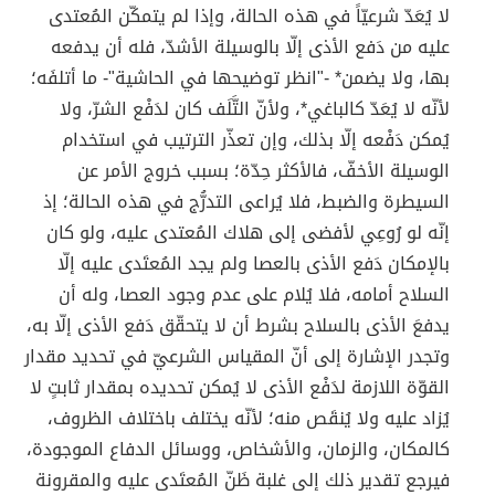
لا يُعَدّ شرعيّاً في هذه الحالة، وإذا لم يتمكّن المُعتدى
عليه من دَفع الأذى إلّا بالوسيلة الأشدّ، فله أن يدفعه
بها، ولا يضمن* -"انظر توضيحها في الحاشية"- ما أتلفَه؛
لأنّه لا يُعَدّ كالباغي*، ولأنّ التَّلَف كان لدَفْع الشرّ، ولا
يُمكن دَفْعه إلّا بذلك، وإن تعذّر الترتيب في استخدام
الوسيلة الأخفّ، فالأكثر حِدّة؛ بسبب خروج الأمر عن
السيطرة والضبط، فلا يُراعى التدرُّج في هذه الحالة؛ إذ
إنّه لو رُوعِي لأفضى إلى هلاك المُعتدى عليه، ولو كان
بالإمكان دَفع الأذى بالعصا ولم يجد المُعتَدى عليه إلّا
السلاح أمامه، فلا يُلام على عدم وجود العصا، وله أن
يدفعَ الأذى بالسلاح بشرط أن لا يتحقّق دَفع الأذى إلّا به،
وتجدر الإشارة إلى أنّ المقياس الشرعيّ في تحديد مقدار
القوّة اللازمة لدَفْع الأذى لا يُمكن تحديده بمقدار ثابتٍ لا
يُزاد عليه ولا يُنقَص منه؛ لأنّه يختلف باختلاف الظروف،
كالمكان، والزمان، والأشخاص، ووسائل الدفاع الموجودة،
فيرجع تقدير ذلك إلى غلبة ظَنّ المُعتَدى عليه والمقرونة