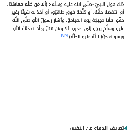
ذلك قول النبيّ -صلّى الله عليه وسلّم-:
(ألا مَن ظلَم معاهَدًا،
أو انتقصَهُ حقَّهُ، أو كلَّفهُ فوق طاقتِهِ، أو أخذ له شيئًا بغير
حقِّهِ، فأنا حجيجُهُ يومَ القيامَةِ، وأشارَ رسولُ اللهِ صَلَّى اللَّهُ
علَيهِ وسلَّمَ بيدِهِ إلى صدرِهِ: ألا ومَن قتلَ رجلًا له ذمَّةُ اللهِ
ورسولِهِ حرَّمَ اللهُ عليهِ الجنَّةَ)
.
[٧]
[٨]
تعريف الدفاع عن النفس