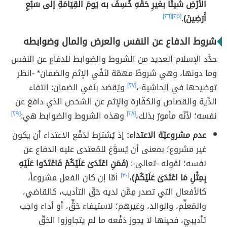
الأَرْضِ شيئًا بغيرِ حَقِّهِ خُسِفَ به يَومَ القِيَامَةِ إلى سَبْعِ
أَرَضِينَ)
.
[٢٥]
[٢٦]
شروط الدفاع عن النفس والعرض والمال وضوابطه
حدَّد الإسلام العديد من الشروط والضوابط للدفاع عن النفس
وما دونها، وهي شروطٌ مهمّة لنَفْي الإثم والضمان* -انظر
توضيحها في الحاشية-،
[٢٧]
ويُقصَد بنَفي الضمان: انتفاء
الدِّية والقصاص والكفّارة والإثم عن الشخص الذي دافعَ عن
نفسه؛ لأنّه مأمورٌ بذلك،
[٢٨]
وهذه الشروط والضوابط هي:
[٢٩]
عدم مشروعيّة الاعتداء:
إذ يُشترَط لدَفْع الاعتداء أن يكون
غير مشروع؛ بمعنى أن يُسوَّغ للمُعتدى عليه الدفاع عن
نفسه؛ لقوله -تعالى-:
(فَمَنِ اعْتَدَىٰ عَلَيْكُمْ فَاعْتَدُوا عَلَيْهِ
بِمِثْلِ مَا اعْتَدَىٰ عَلَيْكُمْ)
،
[٣٠]
أمّا إن كان الفعل مشروعاً،
كالأفعال التي تصدر مِمَّن لديه حَقّ التأديب، كالقاضي،
والمُعلِّم، والوالد، وغيرهم؛ لاستيفاء حَقٍّ، أو أداء واجب
تأديبيّ، فحينها لا يجوز دَفْعه ما لم يتجاوزوا الحَقّ