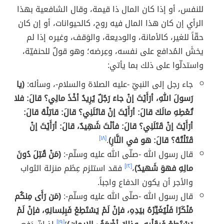
للنفس، أو إذا كان المال ذا قيمة، وقال الشافعية بهذا
الرأي إن كان هذا المال فيه روح، كالحيوانات، أو إن كان
حقّاً للغير، كالأمانة، والوديعة، والوَقف، وغيره إذا لم
يخشَ المُدافع على نفسه، وعِرضه؛ وهو قولٌ للحنفيّة،
واستدلّوا على ذلك بما يأتي:
جاء رجل إلى النبيّ -عليه الصلاة والسلام-، وسأله:
(يا
رَسولَ اللهِ، أرَأَيْتَ إنْ جاءَ رَجُلٌ يُرِيدُ أخْذَ مالِي؟ قالَ: فلا
تُعْطِهِ مالَكَ قالَ: أرَأَيْتَ إنْ قاتَلَنِي؟ قالَ: قاتِلْهُ قالَ:
أرَأَيْتَ إنْ قَتَلَنِي؟ قالَ: فأنْتَ شَهِيدٌ، قالَ: أرَأَيْتَ إنْ
قَتَلْتُهُ؟ قالَ: هو في النَّارِ)
.
[١٨]
قال رسول الله -صلّى الله عليه وسلّم-:
(مَنْ قُتِلَ دُونَ
مالِهِ فهوَ شَهيدٌ)
،
[١٢]
فقد استلزم عِظَم منزلة الثواب
والأجر أن يكون الدفاع واجباً.
قال رسول الله -صلّى الله عليه وسلّم-:
(مَن رَأَى مِنكُم
مُنْكَرًا فَلْيُغَيِّرْهُ بيَدِهِ، فإنْ لَمْ يَسْتَطِعْ فَبِلِسانِهِ، فإنْ لَمْ
[١٩]