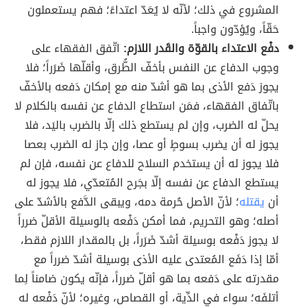
المشروع في ذلك؛ لأنّه لا يُعَدّ اعتداءً؛ فهم يستعملون
حَقّاً، ويُؤدّون واجباً.
دفْع الاعتداء بالقوّة والقَدر اللازم:
اتّفق الفقهاء على
وجوب الدفاع عن النفس بأخفّ الطُّرق، وأقلّها ضَرَراً؛ فلا
يجوز دَفع الأذى بما هو أشدّ منه مع إمكان دَفعه بالأخفّ
باتّفاق الفقهاء، فمَن استطاع الدفاع عن نفسه بالكلام لا
يحلّ له الضرب، وإن لم يستطع ذلك إلّا بالضرب باليَد، فلا
يجوز له أن يضرب بسوطٍ أو عصا، وإن جاز له الضرب بعصا
فلا يجوز له أن يستخدم السلاح للدفاع عن نفسه، فإن لم
يستطع الدفاع عن نفسه إلّا بجَرح المُتعدّي، فلا يجوز له
أن
يقتله
؛ لأنّ الأصل حُرمة دمه، ويبقى الدَّفع بالأشدّ على
أصله؛ وهو التحريم، فما أمكن دَفْعه بالوسيلة الأقلّ ضرراً
لا يجوز دَفْعه بوسيلة أشدّ ضَرَراً، بل بالمقدار اللازم فقط،
أمّا إذا دَفَع المُعتدى عليه الأذى بوسيلة أشدّ ضرراً مع
مقدرته على دَفعه بما هو أقلّ ضرراً، فإنّه يكون ضامناً لِما
أتلفَه؛ سواء في الدِّية، أو القصاص، وغيره؛ لأنّ دَفْعه له