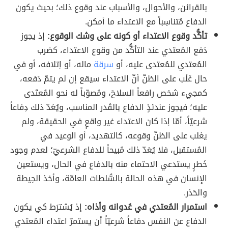
بالقرائن، والأحوال، والأسباب عند وقوع ذلك؛ بحيث يكون
الدفاع مُتناسِباً مع الاعتداء ما أمكن.
تأكُّد وقوع الاعتداء أو كونه على وشك الوقوع:
إذ يجوز
دَفع المُعتدي عند التأكُّد من وقوع الاعتداء، كضرب
المُعتدي للمُعتدى عليه، أو
سرقة
ماله، أو إتلافه، أو في
حال غَلَب على الظنّ أنّ الاعتداء سيقع إن لم يتمّ دَفعه،
كمجيء شخص رافعاً السلاحَ، ومُصوّباً له نحو المُعتَدى
عليه؛ فيجوز عندئذٍ الدفاع بالقَدر المناسب، ويُعَدّ ذلك دِفاعاً
شرعيّاً، أمّا إذا كان الاعتداء غير واقعٍ في الحقيقة، ولم
يغلب على الظنّ وقوعه، كالتهديد، أو الوعيد في
المُستقبل، فلا يُعَدّ ذلك مُبيحاً للدفاع الشرعيّ؛ لعدم وجود
خَطرٍ يستدعي الاحتماء منه بالدفاع في الحال، ويستعين
الإنسان في هذه الحالة بالسُّلطات العامّة، وأخذ الحِيطة
والحَذر.
استمرار المُعتدي في عُدوانه وأذاه:
إذ يُشترَط كي يكون
الدفاع عن النفس دفاعاً شرعيّاً أن يستمرّ اعتداء المُعتدي