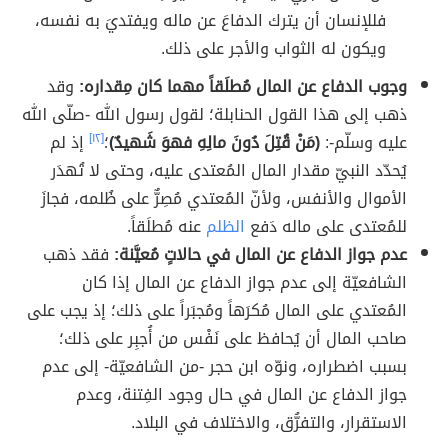
فللإنسان أن يترك الدفاعَ عن ماله ويفتديَ به نفسه،
ويكون له الثواب والأجر على ذلك.
وجوب الدفاع عن المال مُطلَقاً مهما كان مِقداره:
وقد
ذهب إلى هذا القول الحنابلة؛ لقول رسول الله -صلّى الله
عليه وسلّم-:
(مَنْ قُتِلَ دُونَ مالِهِ فهوَ شَهيدٌ)
؛
[١٢]
إذ لم
يُحدّد النبيّ مقدار المال المُعتدى عليه، وحتى لا تُهدَر
الأموال والأنفس، ولأنّ المُعتدي مُصِرٌّ على ظُلمه، فجازَ
للمُعتدى على ماله دَفع
الظلم
عنه مُطلَقاً.
عدم جواز الدفاع عن المال في حالاتٍ مُعيَّنة:
فقد ذهب
الشافعيّة إلى عدم جواز الدفاع عن المال إذا كان
المُعتدي على المال مُكرَهاً ومُجبَراً على ذلك؛ إذ يجب على
صاحب المال أن يُحافظ على نَفْس من أُجبِر على ذلك؛
بسبب اضطراره، ونوّه ابن حجر -من الشافعيّة- إلى عدم
جواز الدفاع عن المال في حال وجود الفِتنة، وعدم
الاستقرار، والتفرُّق، والاختلاف في البلاد.