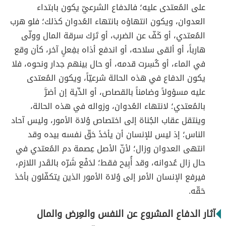
على المُعتدى عليه؛ فالدفاع الشرعيّ يكون بابتداء
العدوان، ويكون انتهاؤه بانتهاء العُدوان كذلك؛ فلو هرب
المُعتدي، أو كَفّ عن الضرب، أو تَرَك سرقة المال وولّى
هارباً، أو ألقى سلاحه، أو اندفع أذاه بفِعلٍ آخر، كأن وقع
في الماء، أو كُسِرت قدمه، أو حال بينهم جدار ونحوه، فلا
يكون الدفاع في هذه الحالة شرعيّاً، ويكون المُعتدى
عليه مسؤولاً وضامناً بالقصاص، أو الدِّية إن أضرَّ
بالمُعتدي؛ لانتهاء العُدوان، وزواله في هذه الحالة،
وينتقل عقاب الجُناة إلى اختصاص وُلاة الأمور، وليس آحاد
الناس؛ إذ ليس للإنسان أن يأخذَ حَقّ نفسه بيده وقد
انتهى العدوان وزال؛ لأنّ الأصل عِصمة دم المُعتدي في
حال زال عُدوانه، وقد أُبِيح فقط؛ لدَفْع شَرّه بالقَدر اللازم،
فيرفع الإنسان الأمر إلى وُلاة الأمور الذين يتكفّلون بأخذ
حَقّه.
آثار الدفاع المشروع عن النفس والعِرض والمال