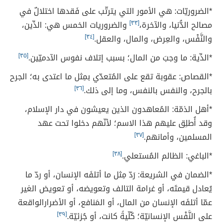
*الضروريّات: هي الأمور التي يترتّب على فَقدها اختلالٌ في
مصالح الدُّنيا، والآخرة،
[٣٣]
والضروريات الخمس هي: الدِّين،
والنَّفْس، والعِرض، والمال، والعقل.
[٣٤]
*الدِّية: ما وجبَ من المال؛ بسبب إتلاف نفوس الآدميّين.
[٣٥]
*القصاص: عقوبة تقع على المُتعدّي بمِثل ما اعتدى به؛ الجرح
بالجرح، والنفس بالنفس، وما إلى ذلك.
[٣٦]
*أهل الذمّة: المُعاهدون الذين يعيشون في دار الإسلام،
وقد أُطلِق عليهم هذا الاسم؛ لأنّهم دخلوا تحت عهد
المسلمين، وأمانهم.
[٣٧]
*الباغي: الظالم المُستعلي.
[٣٨]
*الضمان في الشريعة: رَدّ مِثل ما أتلفَه الإنسان، أو ردّ ما
يُعادل قيمتَه، أو غرامة التالف وتعويضه، أو تعويض الغير
عمّا أتلفَه الإنسان من المال، أو المَنافع، أو الأضرارالواقعة
على النَّفْس الإنسانيّة؛ كُلّيةً كانت، أو جُزئيّة.
[٣٩]