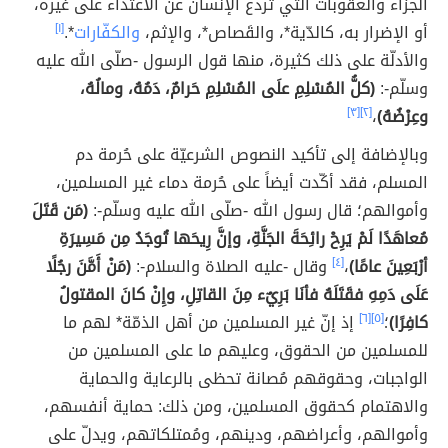
الجزاء والعقوبات التي تردع الإنسان عن الاعتداء على غيره،
أو الإضرار به، كالدّية*، والقَصاص*، والإثم،
والكفّارات
*.
[١]
والأدلّة على ذلك كثيرة، منها قول الرسول -صلّى الله عليه
وسلّم-:
(كلُّ المُسْلِمِ علَى المُسْلِمِ حَرامٌ، دَمُهُ، ومالُهُ،
وعِرْضُهُ)
،
[٢]
[٣]
وبالإضافة إلى تأكيد النصوص الشرعيّة على حُرمة دم
المسلم، فقد أكّدت أيضاً على حُرمة دماء غير المسلمين،
وأموالهم؛ قال رسول الله -صلّى الله عليه وسلّم-:
(مَن قَتَلَ
مُعاهَدًا لَمْ يَرِحْ رائِحَةَ الجَنَّةِ، وإنَّ رِيحَها تُوجَدُ مِن مَسِيرَةِ
أرْبَعِينَ عامًا)
،
[٤]
وقال -عليه الصلاة والسلام-:
(مَنْ أَمَّنَ رجُلًا
عَلَى دَمِهِ فقَتَلَهُ فأنَا بَرِيٌء مِنَ القاتِلِ، وإِنْ كانَ المقتولُ
كافِرًا)
؛
[٥]
[٦]
إذ إنّ غير المسلمين من أهل الذمّة* لهم ما
للمسلمين من الحقوق، وعليهم ما على المسلمين من
الواجبات، وحقوقهم مُصانة تحظى بالرعاية والحماية
والاهتمام كحقوق المسلمين، ومن ذلك: حماية أنفسهم،
وأموالهم، وأعراضهم، ودينهم، ومُمتلكاتهم، ويدلّ على