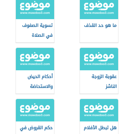
ما هو حد القذف
تسوية الصفوف
في الصلاة
عقوبة الزوجة
أحكام الحيض
الناشز
والاستحاضة
هل تبطل الأفلام
حكم القروض في