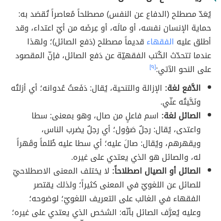
يُعَدّ مصطلح (الدفاع عن النفس) مصطلحاً مُعاصراً تُقصَد به:
حماية الإنسان نفسَه، أو مالَه، أو عِرضَه من أيّ اعتداء، وقد
أطلق عليه
الفقهاء
قديماً مصطلح (دَفع الصائل)؛ ولهذا
عندما تتحدّث الكُتب الفقهيّة عن دَفع الصائل، فإنّ المقصود
على النحو الآتي:
[٩]
الدَّفع لغة:
الإزالة والتنحية، يُقال: دَفَعتُ عُدوانه؛ أي أزلتُه
ونَحَّيتُه عنّي.
الصائل لغة:
اسم فاعلٍ من صال، وهو بمعنى: سطا
واعتدى، يُقال: رجلٌ صَؤول؛ أي رجلٌ يضرب الناس،
ويقهرهم، ويُقال: صالَ عليه؛ أي سطا عليه ظُلماً وقَهراً
له، والصائل هو الذي يعتدي على غيره.
الصائل أو الصيال اصطلاحاً:
لا يختلف المعنى الاصطلاحيّ
للصائل عن اللغويّ في المعنى كثيراً؛ ولذلك يقتصر
الفقهاء في الغالب على التعريف اللغويّ؛ لوضوحه؛
وعليه يُعرَّف الصائل بأنّه: الشخص الذي يعتدي على غيره؛