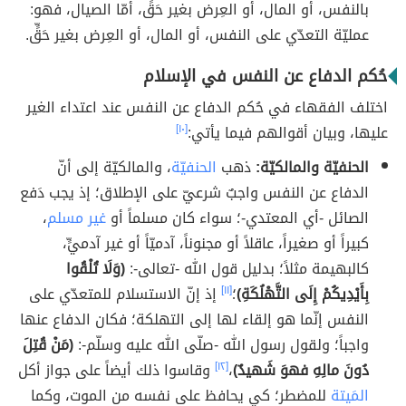
بالنفس، أو المال، أو العِرض بغير حَقٍّ، أمّا الصيال، فهو:
عمليّة التعدّي على النفس، أو المال، أو العِرض بغير حَقٍّ.
حُكم الدفاع عن النفس في الإسلام
اختلف الفقهاء في حُكم الدفاع عن النفس عند اعتداء الغير
عليها، وبيان أقوالهم فيما يأتي:
[١٠]
الحنفيّة والمالكيّة:
ذهب
الحنفيّة
، والمالكيّة إلى أنّ
الدفاع عن النفس واجبٌ شرعيّ على الإطلاق؛ إذ يجب دَفع
الصائل -أي المعتدي-؛ سواء كان مسلماً أو
غير مسلم
،
كبيراً أو صغيراً، عاقلاً أو مجنوناً، آدميّاً أو غير آدميٍّ،
كالبهيمة مثلاً؛ بدليل قول الله -تعالى-:
(وَلَا تُلْقُوا
بِأَيْدِيكُمْ إِلَى التَّهْلُكَةِ)
؛
[١١]
إذ إنّ الاستسلام للمتعدّي على
النفس إنّما هو إلقاء لها إلى التهلكة؛ فكان الدفاع عنها
واجباً؛ ولقول رسول الله -صلّى الله عليه وسلّم-:
(مَنْ قُتِلَ
دُونَ مالِهِ فهوَ شَهيدٌ)
،
[١٢]
وقاسوا ذلك أيضاً على جواز أكل
المَيتة
للمضطر؛ كي يحافظ على نفسه من الموت، وكما