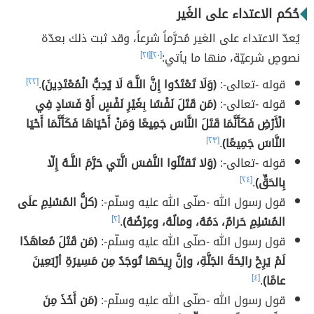
حُكم الاعتداء على الغَير
يُعدّ الاعتداء على الغير مُحرَّماً شرعاً، وقد ثبت ذلك بعدّة
نصوصٍ شرعيّة، منها ما يأتي:
[٢٠]
[٢١]
قوله -تعالى-:
(وَلَا تَعْتَدُوا إِنَّ اللَّـهَ لَا يُحِبُّ الْمُعْتَدِينَ)
.
[٢٢]
قوله -تعالى-:
(مَن قَتَلَ نَفْسًا بِغَيْرِ نَفْسٍ أَوْ فَسَادٍ فِي
الْأَرْضِ فَكَأَنَّمَا قَتَلَ النَّاسَ جَمِيعًا وَمَنْ أَحْيَاهَا فَكَأَنَّمَا أَحْيَا
النَّاسَ جَمِيعًا)
.
[٢٣]
قوله -تعالى-:
(وَلا تَقتُلُوا النَّفسَ الَّتي حَرَّمَ اللَّـهُ إِلّا
بِالحَقِّ)
.
[٢٤]
قول رسول الله -صلّى الله عليه وسلّم-:
(كلُّ المُسْلِمِ علَى
المُسْلِمِ حَرامٌ، دَمُهُ، ومالُهُ، وعِرْضُهُ)
.
[٢]
قول رسول الله -صلّى الله عليه وسلّم-:
(مَن قَتَلَ مُعاهَدًا
لَمْ يَرِحْ رائِحَةَ الجَنَّةِ، وإنَّ رِيحَها تُوجَدُ مِن مَسِيرَةِ أرْبَعِينَ
عامًا)
.
[٤]
قول رسول الله -صلّى الله عليه وسلّم-:
(مَن أَخَذَ مِنَ