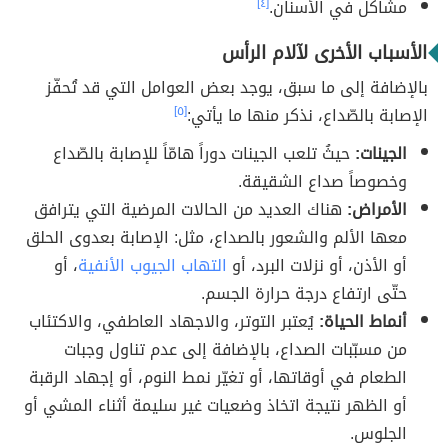
مشاكل في الأسنان.
[٤]
الأسباب الأخرى لآلام الرأس
بالإضافة إلى ما سبق، يوجد بعض العوامل التي قد تُحفّز
الإصابة بالصّداع، نذكر منها ما يأتي:
[٥]
الجينات:
حيثُ تلعب الجينات دوراً هامّاً للإصابة بالصّداع
وخصوصاً صداع الشقيقة.
الأمراض:
هناك العديد من الحالات المرضية التي يترافق
معها الألم والشعور بالصداع، مثل: الإصابة بعدوى الحلق
أو الأذن، أو نزلات البرد، أو
التهاب الجيوب الأنفية
، أو
حتّى ارتفاع درجة حرارة الجسم.
أنماط الحياة:
يُعتبر التوتر، والاجهاد العاطفي، والاكتئاب
من مسبّبات الصداع، بالإضافة إلى عدم تناول وجبات
الطعام في أوقاتها، أو تغيّر نمط النوم، أو إجهاد الرقبة
أو الظهر نتيجة اتخاذ وضعيات غير سليمة أثناء المشي أو
الجلوس.