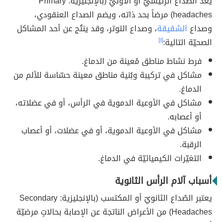
يُعدّ الصداع الرئيسيّ أو الأوليّ (بالإنجليزية: Primary
headaches) مرضاً بحد ذاته، ويضم الصداع العنقودي،
وصداع
الشقيقة
، وصداع التوتر، وقد ينتُج عن أحد المشاكل
الصحيّة التالية:
[١]
فرط نشاط مناطق مُعينة من الدماغ.
مشاكل في تركيبة وبُنية مناطق معينة حسّاسة للألم من
الدماغ.
مشاكل في الأوعية الدموية في الرأس، أو في عضلاته،
أو أعصابه.
مشاكل في الأوعية الدموية، أو في عضلات، أو أعصاب
الرقبة.
التغيّرات الكيميائيّة في الدماغ.
أسباب آلام الرأس الثانوية
يعتبر الصُداع الثانويّ أو المكتسب (بالإنجليزية: Secondary
Headaches) من الأعراض الناتجة عن الإصابة بحالاتٍ مرضيّة