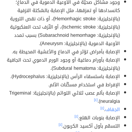
وجود مشاكل صحيّة في الأوعية الدموية في الدماغ؛
كانسدادها أو تمزقها، مثل الإصابة بالسّكتة النزفية
(بالإنجليزية: Hemorrhagic stroke)، أو ذات نقص التروية
(بالإنجليزية: Ischemic stroke)، أو النّزف تحت العنكبوتية
(بالإنجليزية: Subarachnoid hemorrhage) بسبب تمدد
الأوعية الدموية (بالإنجليزية: Aneurysm).
الإصابة بأمراض تؤثر في الدماغ والأغشية المحيطة به.
الإصابة بأورام دماغية أو وجود الورم الدموي تحت الجافية
(بالإنجليزية: Subdural hematoma).
الإصابة باستسقاء الرأس (بالإنجليزية: Hydrocephalus).
الإفراط في استخدام مسكّنات الألم.
الإصابة بألم عصب ثلاثي التوائم (بالإنجليزية: Trigeminal
[٤]
neuralgia).
الجفاف
.
[٤]
الإصابة بنوبات الهلع.
[٤]
التسمّم بأول أكسيد الكربون.
[٤]