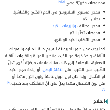
فحصوصات مخبريّة وهي:
[٨]
[٩]
فحص مستوى البيليروبين في الدم (الكُليّ والمُباشر).
تحليل الدّم.
فحص وظائف
وإنزيمات الكبد
.
فحوصات تخثّر الدّم.
فحص التهاب الكبد الوبائيّ.
كما يجب عمل صور تلفزيونيّة لتقييم حالة المرارة والقنوات
النّاقلة، وأخذ خزعة من الكبد، وتنظير للمرارة والقنوات النّاقلة
للعصارة، بالإضافة إلى ذلك، هناك علامات مرضيّة أُخرى تدلّ
الطّبيب على السّبب، مثل
انتفاخ البطن
، أو زيادة حجم الكبد
أو الطّحال، وإذا كان لون البول غامقاً ولون البُراز فاتحاً أو
مثل لون الصّلصال فهذا يدلّ على أنّ المُشكلة بعد كبديّة.
[٨]
[٩]
العلاج
يتمّ تقييم كلّ حالة على حِدَة تبعاً للسّبب الذي يجده الطّبيب