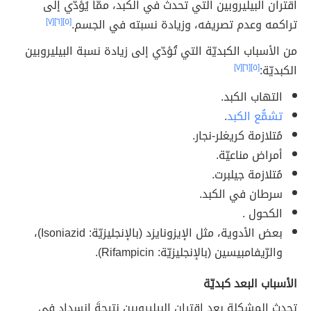
اقتران البيليروبين التي تحدث في الكبد، ممّا يُؤدّي إلى
تراكمه وعدم تصريفه، وزيادة نسبته في الجسم.
[٥]
[٦]
[٧]
من الأسباب الكبديّة التي تُؤدّي إلى زيادة نسبة البيليروبين
الكبديّة:
[٥]
[٦]
[٧]
التهاب الكبد.
تشمُّع الكبد
.
مُتلازمة كريغلر-نجار.
أمراض مناعيّة.
مُتلازمة جيلبرت.
سرطان في الكبد.
الكحول .
بعض الأدوية، مثل الإيزونايزد (بالإنجليزيّة: Isoniazid)،
والرّيفامبيسين (بالإنجليزيّة: Rifampicin).
الأسباب البعد كبديّة
تحدث المشكلة بعد اقتران البيليروبين نتيجةَ انسدادٍ في