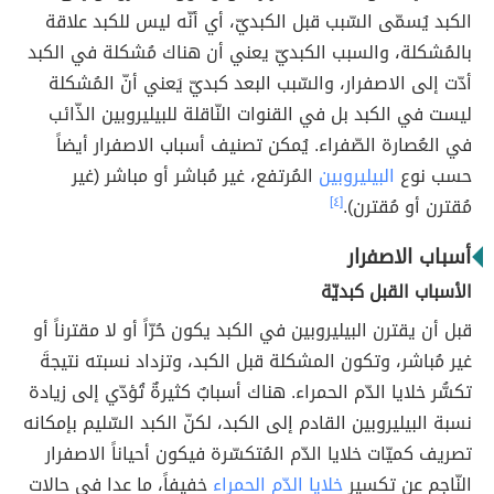
الكبد يُسمّى السّبب قبل الكبديّ، أي أنّه ليس للكبد علاقة
بالمُشكلة، والسبب الكبديّ يعني أن هناك مُشكلة في الكبد
أدّت إلى الاصفرار، والسّبب البعد كبديّ يَعني أنّ المُشكلة
ليست في الكبد بل في القنوات النّاقلة للبيليروبين الذّائب
في العُصارة الصّفراء. يُمكن تصنيف أسباب الاصفرار أيضاً
حسب نوع
البيليروبين
المُرتفع، غير مُباشر أو مباشر (غير
مُقترن أو مُقترن).
[٤]
أسباب الاصفرار
الأسباب القبل كبديّة
قبل أن يقترن البيليروبين في الكبد يكون حُرّاً أو لا مقترناً أو
غير مُباشر، وتكون المشكلة قبل الكبد، وتزداد نسبته نتيجةَ
تكسُّر خلايا الدّم الحمراء. هناك أسبابٌ كثيرةٌ تُؤدّي إلى زيادة
نسبة البيليروبين القادم إلى الكبد، لكنّ الكبد السّليم بإمكانه
تصريف كميّات خلايا الدّم المُتكسّرة فيكون أحياناً الاصفرار
النّاجم عن تكسير
خلايا الدّم الحمراء
خفيفاً، ما عدا في حالات