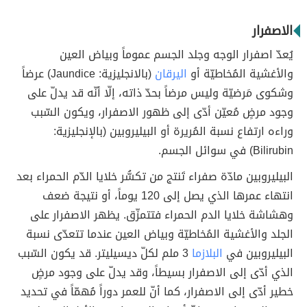
الاصفرار
يُعدّ اصفرار الوجه وجلد الجسم عموماً وبياض العين
والأغشية المُخاطيّة أو
اليرقان
(بالانجليزية: Jaundice) عرضاً
وشكوى مَرضيّة وليس مرضاً بحدّ ذاته، إلّا أنّه قد يدلّ على
وجود مرضٍ مُعيّن أدّى إلى ظهور الاصفرار، ويكون السّبب
وراءه ارتفاع نسبة المُريرة أو البيليروبين (بالإنجليزية:
Bilirubin) في سوائل الجسم.
البيليروبين مادّة صفراء تَنتج من تكسُّر خلايا الدّم الحمراء بعد
انتهاء عمرها الذي يصل إلى 120 يوماً، أو نتيجة ضعف
وهشاشة خلايا الدم الحمراء فتتمزّق. يظهر الاصفرار على
الجلد والأغشية المُخاطيّة وبياض العين عندما تتعدّى نسبة
البيليروبين في
البلازما
3 ملم لكلّ ديسيليتر. قد يكون السّبب
الذي أدّى إلى الاصفرار بسيطاً، وقد يدلّ على وجود مرضٍ
خطير أدّى إلى الاصفرار، كما أنّ للعمر دوراً مُهمّاً في تحديد