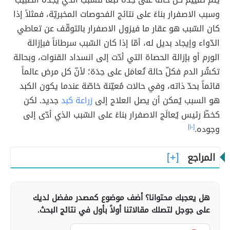
وسبب الاصفرار بناءً على نتائج الفحوصات المخبريّة، فمثلاً إذا
كان السّبب هو عقار ما فيزول الاصفرار بالتوقّف عن تعاطي
الدّواء وإيجاد بديل له، أمّا إذا كان السّبب سرطاناً فبإزالة
الورم أو بإزالة الحصاة التي أدّت إلى انسداد القنوات، وبحالة
تكسُّر الدم فكلّ حالة تُعامَل على حِدَة؛ لأنّ كل مرض عالماً
قائماً بحدّ ذاته، وفي حالات مُعيّنة خاصّة عندما يكون الكبد
هو السبب يُمكن أن يصل العلاج إلى
زراعة كبد
جديد. لكن
كخطّ رئيس يُعالَج الاصفرار بناءً على السّبب الذي أدّى إلى
وجوده.
[١٠]
المراجع
هل يعجبك محتوانا؟ أضف موضوع كمصدر مفضل لديك
على جوجل لتصلك مقالاتنا أولاً بأول في نتائج البحث.