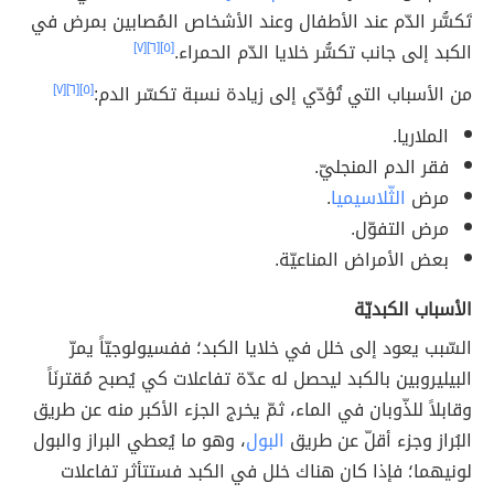
تَكسُّر الدّم عند الأطفال وعند الأشخاص المُصابين بمرض في
الكبد إلى جانب تكسُّر خلايا الدّم الحمراء.
[٥]
[٦]
[٧]
من الأسباب التي تُؤدّي إلى زيادة نسبة تكسّر الدم:
[٥]
[٦]
[٧]
الملاريا.
فقر الدم المنجليّ.
مرض
الثّلاسيميا
.
مرض التفوّل.
بعض الأمراض المناعيّة.
الأسباب الكبديّة
السّبب يعود إلى خلل في خلايا الكبد؛ ففسيولوجيّاً يمرّ
البيليروبين بالكبد ليحصل له عدّة تفاعلات كي يُصبح مُقترنَاً
وقابلاً للذّوبان في الماء، ثمّ يخرج الجزء الأكبر منه عن طريق
البُراز وجزء أقلّ عن طريق
البول
، وهو ما يُعطي البراز والبول
لونيهما؛ فإذا كان هناك خلل في الكبد فستتأثر تفاعلات