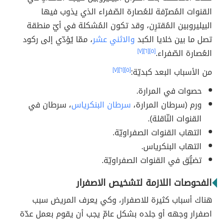
القنوات المُصرّفة للعُصارة الصّفراء الذي يذوب فيها
البيليروبين المُقترِن، وقد تكون المُشكلة في أيّ منطقة
تصل ما بين خلايا الكبد
والاثني عشر
، ممّا يُؤدّي إلى ركود
العُصارة الصّفراء.
[٥]
[٦]
[٧]
من الأسباب البعد كبديّة:
[٥]
[٦]
[٧]
حصوات في المرارة.
ورم (سرطان المرارة،
سرطان البنكرياس
، سرطان في
القنوات النّاقلة).
التهاب القنوات الصفراويّة.
التهاب البنكرياس.
تضيُّق في القنوات الصفراويّة.
الفحوصات اللازمة لتشخيص الاصفرار
هناك أسباب كثيرة للاصفرار، وكي يعرف المريض سبب
اصفرار وجهه أو جلده بشكل عامّ يجب أن يقوم بعمل عدّة