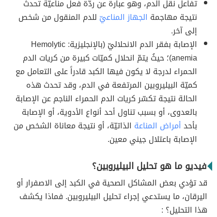
تفاعل نقل الدم، وهو عبارة عن ردّة فعل مناعيّة تحدث
نتيجة مهاجمة
الجهاز المناعيّ
للدم المنقول من شخص
إلى آخر.
الإصابة بفقر الدم الانحلاليّ (بالإنجليزية: Hemolytic
anemia)؛ حيثُ يتمّ انحلال كميّات كبيرة من كريات الدم
الحمراء لدرجة لا يكون فيها الكبد قادراً على التعامل مع
كميّة البيليروبين المرتفعة في الدم، وقد تحدث هذه
الحالة نتيجة تكسّر كريات الدم الحمراء الناجم عن الإصابة
بالعدوى، أو بسبب تناول أحد أنواع الأدوية، أو الإصابة
بأحد
أمراض المناعة
الذاتيّة، أو نتيجة معاناة الشخص من
الإصابة باعتلال جيني معين.
فيديو ما هو تحليل البيليروبين؟
قد تؤدي بعض المشاكل الصحية في الكبد إلى الاصفرار أو
اليرقان، ما يستدعي إجراء تحليل البيليروبين. فماذا يكشف
هذا التحليل؟ :