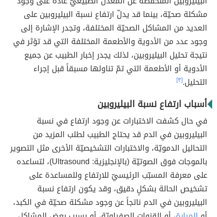
البيليروبين المنخفضة عن المعدّل الطبيعيّ عادةً على وجود
مشكلة صحيّة، بينما قد يدلّ ارتفاع نسبة البيليروبين على
العديد من المشاكل الصحيّة المختلفة، وتجدر الإشارة إلى
وجود عدد من الأدوية والأطعمة المختلفة التي قد تؤثر في
نتيجة تحليل البيليروبين، لذلك يجدر إخبار الطبيب عن جميع
الأدوية أو الأطعمة التي تمّ تناولها مسبقاً قبل إجراء
التحليل.
[٣]
أسباب ارتفاع نسبة البيليروبين
في حال كشفت الاختبارات عن وجود ارتفاع في نسبة
البيليروبين في الدم قد يحتاج الطبيب لطلب المزيد من
التحاليل الدمويّة، والاختبارات التشخيصيّة الأخرى مثل التصوير
بالموجات فوق الصوتيّة (بالإنجليزية: Ultrasound)، لتساعده
على معرفة المسبّب الرئيسيّ للارتفاع وللمساعدة على
تشخيص الحالة بشكلٍ دقيق، وقد يكون ارتفاع نسبة
البيليروبين في الدم ناتجاً عن وجود مشكلة صحيّة في الكبد،
أو
المرارة
، أو القنوات الصفراويّة، أو بسبب بعض المشاكل