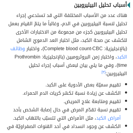
أسباب تحليل البيليروبين
هناك عدد من الأسباب المختلفة التي قد تستدعي إجراء
تحليل لنسبة البيليروبين في الدم، وغالباً ما يتمّ القيام بعمل
تحليل البيليروبين كجزء من مجموعة من الاختبارات الأخرى
للكشف عن صحة الكبد، مثل اختبار العد الدمويّ الشامل
(بالإنجليزية: Complete blood count-CBC)، واختبار
وظائف
الكبد
، واختبار زمن البروثرومبين (بالإنجليزية: Prothrombin
time)، وفي ما يلي بيان لبعض أسباب إجراء تحليل
البيليروبين:
[٣]
تقييم سميّة بعض الأدوية على الكبد.
الكشف عن زيادة نسبة تكسّر كريات الدم الحمراء.
تقييم ومتابعة علاج المريض.
تقييم نسبة تقدّم المرض في حال إصابة الشخص بأحد
أمراض الكبد
، مثل الأمراض التي تتسبّب بالتهاب الكبد.
الكشف عن وجود انسداد في أحد القنوات الصفراويّة في