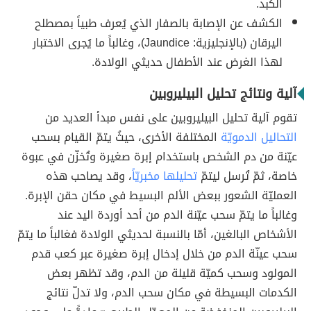
الكبد.
الكشف عن الإصابة بالصفار الذي يُعرف طبياً بمصطلح
اليرقان (بالإنجليزية: Jaundice)، وغالباً ما يُجرى الاختبار
لهذا الغرض عند الأطفال حديثي الولادة.
آلية ونتائج تحليل البيليروبين
تقوم آلية تحليل البيليروبين على نفس مبدأ العديد من
التحاليل الدمويّة
المختلفة الأخرى، حيثُ يتمّ القيام بسحب
عيّنة من دم الشخص باستخدام إبرة صغيرة وتُخزّن في عبوة
خاصة، ثمّ تُرسل ليتمّ
تحليلها مخبريّاً
، وقد يصاحب هذه
العمليّة الشعور ببعض الألم البسيط في مكان حقن الإبرة.
وغالباً ما يتمّ سحب عيّنة الدم من أحد أوردة اليد عند
الأشخاص البالغين، أمّا بالنسبة لحديثي الولادة فغالباً ما يتمّ
سحب عينّة الدم من خلال إدخال إبرة صغيرة عبر كعب قدم
المولود وسحب كميّة قليلة من الدم، وقد تظهر بعض
الكدمات البسيطة في مكان سحب الدم، ولا تدلّ نتائج