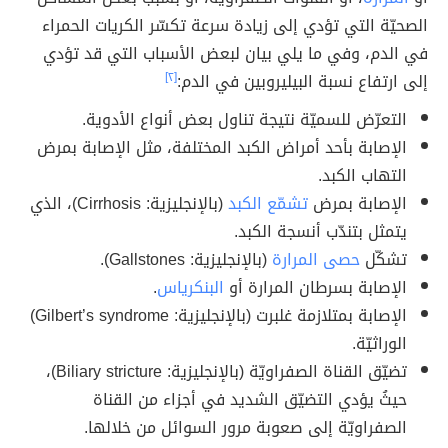
الصحيّة التي تؤدي إلى زيادة سرعة تكسّر الكريات الحمراء
في الدم، وفي ما يلي بيان لبعض الأسباب التي قد تؤدي
إلى ارتفاع نسبة البيليروبين في الدم:
[٢]
التعرّض للسميّة نتيجة تناول بعض أنواع الأدوية.
الإصابة بأحد أمراض الكبد المختلفة، مثل الإصابة بمرض
التهاب الكبد.
الإصابة بمرض
تشمّع الكبد
(بالإنجليزية: Cirrhosis)، الذي
يتمثل بتندّب أنسجة الكبد.
تشكّل
حصى المرارة
(بالإنجليزية: Gallstones).
الإصابة بسرطان المرارة أو
البنكرياس
.
الإصابة بمتلازمة غلبرت (بالإنجليزية: Gilbert’s syndrome)
الوراثيّة.
تضيّق القناة الصفراويّة (بالإنجليزية: Biliary stricture)،
حيثُ يؤدي التضيّق الشديد في أجزاء من القناة
الصفراويّة إلى صعوبة مرور السوائل من خلالها.