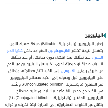
البيليروبين
يُعتبر البيليروبين (بالإنجليزية: Bilirubin) صبغة صفراء اللون،
يتشكل نتيجة تكسّر
الهيموغلوبين
المتواجد داخل
خلايا الدم
الحمراء
عند تحلّلها بعد انتهاء دورة حياتها، أو عند تحلّلها
لأسباب صحيّة أو مرضيّة أخرى، ثمّ ينتقل البيليروبين عبر الدم
عن طريق بروتين
الألبومين
إلى الكبد لتتمّ معالجته، ويُطلق
على البيليروبين قبل وصوله إلى الكبد مصطلح البيليوروبين
غير المقترن (بالإنجليزية: Unconjugated bilirubin)، ويتّحد
في الكبد مع حمض الغلوكيورنيك ليُطلق عليه مصطلح
البيليروبين المقترن (بالإنجليزية: Conjugated bilirubin)، ثمّ
ينتقل عبر القنوات الصفراويّة إلى المرارة ليتمّ تخزينه وإفرازه