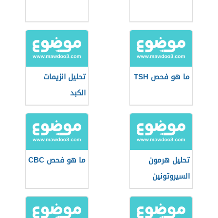
ما هو فحص TSH
تحليل انزيمات
الكبد
تحليل هرمون
ما هو فحص CBC
السيروتونين