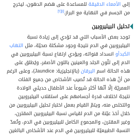
إلى
الأمعاء الدقيقة
للمساعدة على هضم الدهون، ليخرج
من الجسم في النهاية مع البراز.
[١]
[٢]
تحليل البيليروبين
توجد بعض الأسباب التي قد تؤدي إلى زيادة نسبة
البيليروبين في الدم نتيجة وجود مشكلة صحيّة، مثل
التهاب
الكبدأو
انسداد قنواته، ويؤدي ارتفاع نسبة البيليروبين في
الدم إلى تلّون الجلد والعينين باللون الأصفر، ويُطلق على
هذه الحالة اسم
اليرقان
(بالإنجليزية: Jaundice)، وعلى الرغم
من أنّ هذه الحالة قد تُصيب الأشخاص من جميع الفئات
العمريّة إلّا أنّها أكثر شيوعاً عند الأطفال حديثي الولادة
نتيجة اختلاف قدرة أجسامهم على استقلاب البيليروبين
والتخلص منه، ويتمّ القيام بعمل اختبار تحليل البيليروبين من
خلال أخذ عيّنة من الدم لقياس نسبة البيليروبين المقترن،
وغير المقترن، والمجموع الكامل للبيليروبين في الدم، وتُعدّ
النسبة الطبيعيّة للبيليروبين في الدم عند الأشخاص البالغين