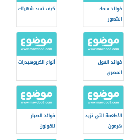
فوائد سمك
كيف تسد شهيتك
الشعور
فوائد الفول
أنواع الكربوهيدرات
المصري
الأطعمة التي تزيد
فوائد الصبار
هرمون
للقولون
التستوستيرون