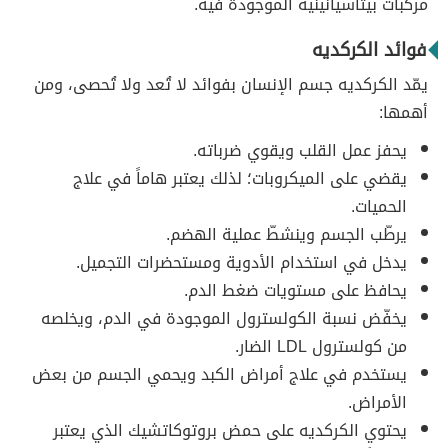
مركبات بيتاسيانينية الموجودة فيه.
فوائد الكركديه
يمّد الكركديه جسم الإنسان بفوائد لا تُعد ولا تُحصى، ومن
أهمها:
يحفز عمل القلب ويقوي ضرباته.
يقضي على الميكروبات؛ لذلك يعتبر هاماً في علاج
الحميات.
يرطّب الجسم وينشطّ عملية الهضم.
يدخل في استخدام الأدوية ومستحضرات التجميل.
يحافظ على مستويات ضغط الدم.
يخفّض نسبة الكولسترول الموجودة في الدم، ويخلصه
من كولسترول LDL الضار.
يستخدم في علاج أمراض الكبد ويحمي الجسم من بعض
الأمراض.
يحتوي الكركديه على حمض بروتوكاتشيك الذي يعتبر