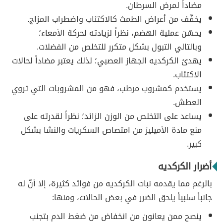
مضاداً لمرض السرطان.
يخفّف من أعراض الطمث كالاكتئاب واضطراب المزاج.
يحسّن عملية الهضم، نظراً لزيادته لحركة الأمعاء؛
وبالتالي التبول بشكل متكرر للتخلص من الفضلات.
يهدئ الكركديه الجهاز العصبي؛ لذلك يعتبر مضاداً لحالات
الاكتئاب.
يستخدم كمشروب مرطب، فهو من المشروبات التي تروي
العطش.
يساعد على التخلص من الوزن الزائد؛ نظراً لقدرته على
منع مادة الأميليز من امتصاص السكريات والنشا بشكل
كبير.
أضرار الكركديه
بالرغم مما يقدمه نبات الكركديه من فوائد كثيرة، إلا أنّ له
جانباً سلبياً يلحق الضرر في بعض الحالات، ومنها:
ينصح ممن يعانون من انخفاض من ضغط الدم بتجنب