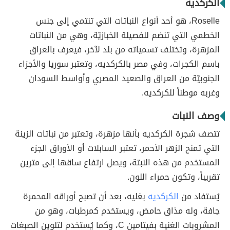
الكركديه
Roselle، هو أحد أنواع النباتات التي تنتمي إلى جنس
الخطمي التي تنضم للفصيلة الخبازيّة، وهي من النباتات
المزهرة، وتختلف تسمياته من بلد لآخر، فيعرف بالعراق
باسم الكجرات، وفي مصر بالكركديه، وتعتبر سوريا والأجزاء
الجنوبيّة من العراق والصعيد المصري وأواسط السودان
وغربه موطناً للكركديه.
وصف النبات
تتصف شجرة الكركديه بأنها مزهرة، وتعتبر من نباتات الزينة
التي تمنح الزهر الأحمر، تعتبر السابلات أو الأوراق الجزء
المستخدم من هذه النبتة، ويصل ارتفاع ساقها إلى مترين
تقريباً، وتكون حمراء اللون.
يُستفاد من
الكركديه
بغليه، بعد أن تصبح أوراقه المحمرة
جافة، وله مذاق حامض، ويستخدم كمرطبات، وهو من
المشروبات الغنية بفيتامين C، وكما يُستخدم لتلوين الصبغات