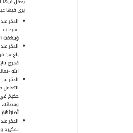
يغفل فيها الع
يرى فيها عبده
الذكر عند
-سبحانه- 
وَبِنِعْمَتِ ا
الذكر عند 
بلغ من قو
فحريّ بالإ
الله -تعا
الذكر عن 
التعامل مع
حكيمٌ في 
وقضائه، و
أَصَابَتْهُمْ مُ
الذكر عند
تفكيره وع