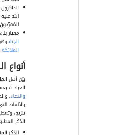
الذاكرون 
الله عليه
المُفرِّدونَ
معيار بناء
الجنة
وهو 
الملائكة
ع
أنواع ال
بيّن أهل العل
العبادات بعم
والدعاء
، وال
بالألفاظ الت
تنزيهٍ، وتعظي
الذكر المطلق،
الذكر المق