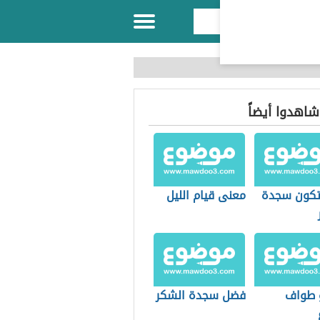
 شاهدوا أيضاً
كون سجدة
معنى قيام الليل
 طواف
فضل سجدة الشكر