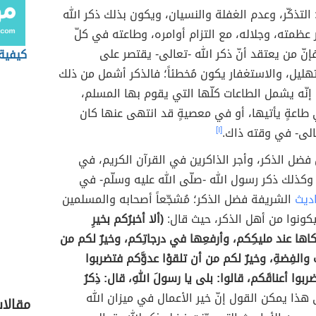
 التذكّر، وعدم الغفلة والنسيان، ويكون بذلك ذكر الله
عظمته، وجلاله، مع التزام أوامره، وطاعته في كلّ
فإنّ من يعتقد أنّ ذكر الله -تعالى- يقتصر على
كيفية 
تهليل، والاستغفار يكون مُخطئاً؛ فالذكر أشمل من ذلك
نّه يشمل الطاعات كلّها التي يقوم بها المسلم،
طاعةٍ يأتيها، أو في معصيةٍ قد انتهى عنها كان
تعالى- في وقته ذاك.
[١]
 فضل الذكر، وأجر الذاكرين في القرآن الكريم، في
وكذلك ذكر رسول الله -صلّى الله عليه وسلّم- في
اديث
الشريفة فضل الذكر؛ مُشجّعاً أصحابه والمسلمين
كونوا من أهل الذكر، حيث قال:
(ألا أخبرُكم بخيرِ
كاها عند مليكِكم، وأرفعِها في درجاتِكم، وخيرٌ لكم من
 والفِضةِ، وخيرٌ لكم من أن تلقوْا عدوَّكم فتضربوا
بوا أعناقَكم، قالوا: بلى يا رسولَ اللهِ، قال: ذِكرُ
هذا يمكن القول إنّ خير الأعمال في ميزان الله
مقالا