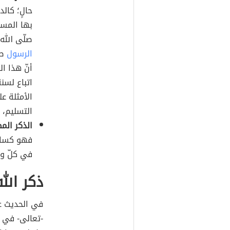
حالٍ؛ كالد
بها المسل
صلّى الله
الرسول
صل
أنّ هذا ا
اتباع لسن
الأمثلة عل
التسليم، 
الذكر الم
فهو كسا
في كلّ وق
ذكر الل
في الحديث عن
-تعالى- في ك