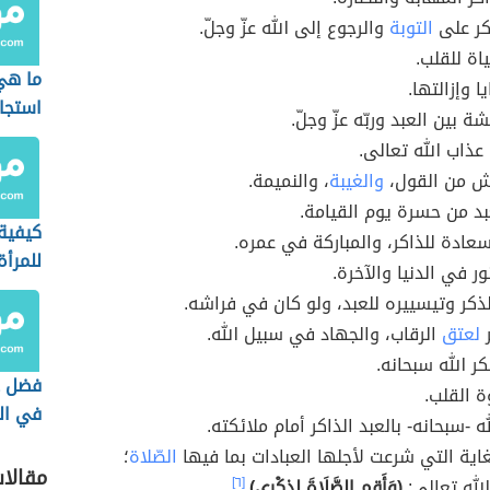
اكر على
التوبة
والرجوع إلى الله عزّ وجلّ.
اة للقلب.
ما هي
ا وإزالتها.
استجاب
شة بين العبد وربّه عزّ وجلّ.
 عذاب الله تعالى.
حش من القول،
والغيبة
، والنميمة.
بد من حسرة يوم القيامة.
كيفية 
عادة للذاكر، والمباركة في عمره.
للمرأة
ر في الدنيا والآخرة.
كر وتيسييره للعبد، ولو كان في فراشه.
ر
لعتق
الرقاب، والجهاد في سبيل الله.
 الله سبحانه.
فضل ذ
 القلب.
في ال
ه -سبحانه- بالعبد الذاكر أمام ملائكته.
اية التي شرعت لأجلها العبادات بما فيها
الصّلاة
؛
مقالا
لله تعالى:
(وَأَقِمِ الصَّلَاةَ لِذِكْرِي)
.
[٦]