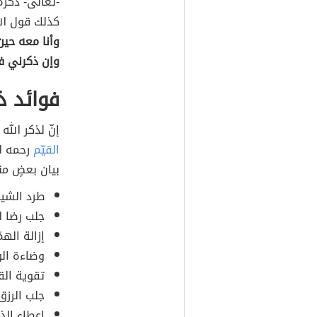
-تعالى- ذكره
كذلك قول ال
وأنا معه حي
وإن ذكرني في
فوائد ذ
إنّ لذكر الل
القيّم
رحمه ال
بيان بعضٍ من
طرد الشي
جلب رضا ا
إزالة الهم
وضاءة الو
تقوية الق
جلب الرزق 
إعطاء الذا