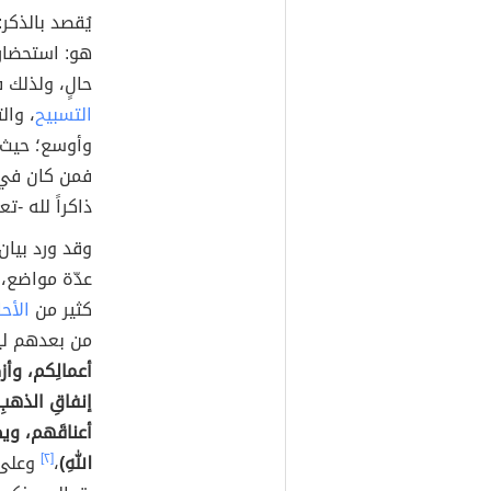
يُقصد بالذكر:
هو: استحضار 
حالٍ، ولذلك 
التسبيح
، وال
وأوسع؛ حيث إ
فمن كان في 
ذاكراً لله -
وقد ورد بيان
عدّة مواضع، 
كثير من
الأح
من بعدهم لي
أعمالِكم، وأز
إنفاقِ الذهبِ
أعناقَهم، ويضر
اللهِ)
،
[٢]
وعلى 