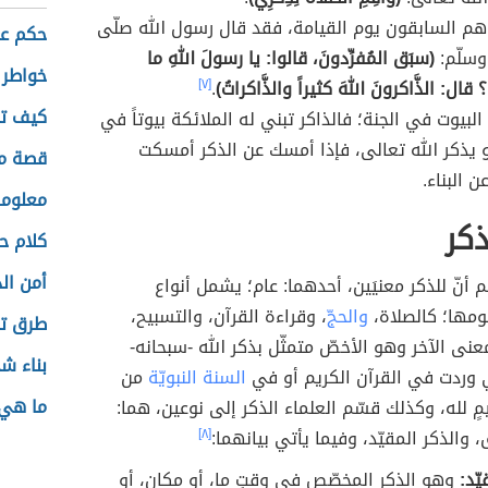
هم السابقون يوم القيامة، فقد قال رسول الله صلّى
حكم عن
 وسلّم:
(سبَق المُفرِّدونَ، قالوا: يا رسولَ اللهِ ما
خواطر 
؟ قال: الذَّاكرونَ اللهَ كثيراً والذَّاكراتُ)
.
[٧]
كيف تص
 البيوت في الجنة؛ فالذاكر تبني له الملائكة بيوتاً في
يذكر الله تعالى، فإذا أمسك عن الذكر أمسكت
قصة مؤ
ن البناء.
معلوما
ذكر
كلام 
أمن ال
م أنّ للذكر معنيَين، أحدهما: عام؛ يشمل أنواع
ومها؛ كالصلاة،
والحجّ
، وقراءة القرآن، والتسبيح،
طرق ت
معنى الآخر وهو الأخصّ متمثّل بذكر الله -سبحانه-
بناء ش
ي وردت في القرآن الكريم أو في
السنة النبويّة
من
ما هي 
مٍ لله، وكذلك قسّم العلماء الذكر إلى نوعين، هما:
 والذكر المقيّد، وفيما يأتي بيانهما:
[٨]
يّد:
وهو الذكر المخصّص في وقتٍ ما، أو مكانٍ، أو