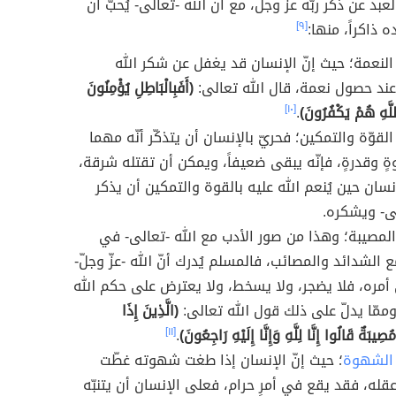
بد عن ذكر ربّه عزّ وجلّ، مع أنّ الله -تعالى- يُحبّ أن
 ذاكراً، منها:
[٩]
 النعمة؛ حيث إنّ الإنسان قد يغفل عن شكر الله
عند حصول نعمة، قال الله تعالى:
(أَفَبِالْبَاطِلِ يُؤْمِنُونَ
للَّهِ هُمْ يَكْفُرُونَ)
.
[١٠]
القوّة والتمكين؛ فحريّ بالإنسان أن يتذكّر أنّه مهما
ةٍ وقدرةٍ، فإنّه يبقى ضعيفاً، ويمكن أن تقتله شرقة،
نسان حين يُنعم الله عليه بالقوة والتمكين أن يذكر
لى- ويشكره.
المصيبة؛ وهذا من صور الأدب مع الله -تعالى- في
 الشدائد والمصائب، فالمسلم يُدرك أنّ الله -عزّ وجلّ-
أمره، فلا يضجر، ولا يسخط، ولا يعترض على حكم الله
ممّا يدلّ على ذلك قول الله تعالى:
(الَّذِينَ إِذَا
صِيبَةٌ قَالُوا إِنَّا لِلَّهِ وَإِنَّا إِلَيْهِ رَاجِعُونَ)
.
[١١]
الشهوة
؛ حيث إنّ الإنسان إذا طغت شهوته غطّت
قله، فقد يقع في أمرٍ حرام، فعلى الإنسان أن يتنبّه