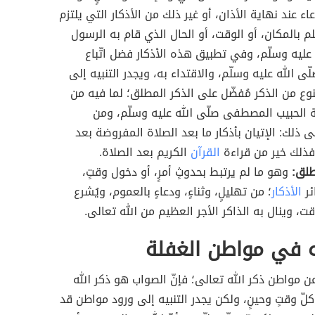
عاء عند نهاية الأذان، أو غير ذلك من الأذكار التي يلتزم
م بالمكان، أو الوقت، أو الحال الذي قام به الرسول
 عليه وسلّم، وفي تطبيق هذه الأذكار فضل اتّباع
ّى الله عليه وسلّم، والاقتداء به، ويجدر التنبيه إلى
لنوع من الذكر مُفضّل على الذكر المطلق؛ لما فيه من
ة الحبيب المصطفى صلّى الله عليه وسلّم، ومن
ى ذلك: الإتيان بأذكار ما بعد الصلاة المفروضة بعد
فذلك خير من قراءة
القرآن
الكريم بعد الصلاة.
طلق:
وهو ما لم يرتبط بحدوثٍ أمرٍ، أو دخول وقتٍ،
ئر
الأذكار
؛ من تهليلٍ، وثناءٍ، ودعاءٍ بالعموم، ويُشرع
ت، وينال به الذاكر الأجر العظيم من الله تعالى.
ه في مواطن الغفلة
 مواطن ذكر الله تعالى؛ فإنّ الصواب هو ذكر الله
لّ وقتٍ وحينٍ، ولكن يجدر التنبيه إلى ورود مواطن قد