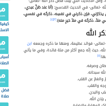
، ومن الأحاديث التي بيّنت فضل ذكر الله -تعالى-
له -تعالى- في الحديث القدسيّ:
(أنا عند ظنِّ عبدي،
ن يذكرُني، فإن ذكرني في نفسِه، ذكرتُه في نفسي،
 ملأ، ذكرتُه في ملأ خيرٍ منه)
.
[٣]
[٤]
كيفية
الاست
كر الله
ه -تعالى- فوائد عظيمة، ومنها ما ذكره وجمعه
ابن
له، حيث إنّه جمع أكثر من مئة فائدة، وفي ما يأتي
ها:
[٥]
أسباب
الصلاة
طان وصرفه.
لله سبحانه.
ّ والغمّ عن القلب.
جه والقلب.
فضل ا
لب والبدن.
صلاة ا
بإذن الله.
كر المهابة والنضارة.