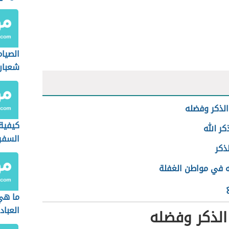
الصيا
شعبان
لذكر وفضله
كيفية
كر الله
السفر
لذكر
له في مواطن الغفلة
ما هي
العباد
الذكر وفضله